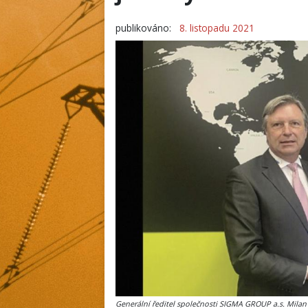
publikováno:
8. listopadu 2021
Generální ředitel společnosti SIGMA GROUP a.s. Milan S