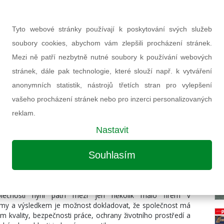
raxi to znamená v první řadě posuzování jaderné bezpečnosti
 výroby a dokladování,“ popisuje rozdíly Milan Stratil,
em znamená zásadní přestavbu systému řízení tak, aby
Tyto webové stránky používají k poskytování svých služeb
má ze všech postupů, dokumentů, kvalifikací, aby byla
soubory cookies, abychom vám zlepšili procházení stránek.
 a kancelářích.
Mezi ně patří nezbytně nutné soubory k používání webových
s. Milan Stratil přebírá nový certifikát dle ISO 19443:2019 z
stránek, dále pak technologie, které slouží např. k vytváření
furta
anonymních statistik, nástrojů třetích stran pro vylepšení
vašeho procházení stránek nebo pro inzerci personalizovaných
reklam.
 byl zákaznický audit společnosti General Electric. SIGMA
techniku v rámci subdodávek pro turbínu maďarské jaderné
Nastavit
rací pro atomovou energii Rosatom. Také zatím dostupné
 nových jaderných bloků v ČR počítají s normou ISO 19443
Souhlasím
ečnosti nyní patří mezi jen několik málo firem v
ormy a výsledkem je možnost dokladovat, že společnost má
ém kvality, bezpečnosti práce, ochrany životního prostředí a