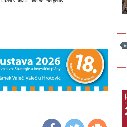
akázek v oblasti jaderné energetiky.
j