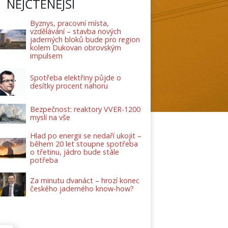
NEJČTENĚJŠÍ
Byznys, pracovní místa,
vzdělávání – stavba nových
jaderných bloků bude pro region
kolem Dukovan obrovským
impulsem
Spotřeba elektřiny půjde o
desítky procent nahoru
Bezpečnost: reaktory VVER-1200
myslí na vše
Hlad po energii se nedaří ukojit –
během 20 let stoupne spotřeba
o třetinu, jádro bude stále
potřeba
Za minutu dvanáct – hrozí konec
českého jaderného know-how?