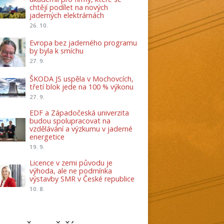
chtějí podílet na nových
jaderných elektrárnách
26. 10.
Evropa bez jaderného programu
by byla k smíchu
27. 9.
ŠKODA JS uspěla v Mochovcích,
třetí blok jede na 100 % výkonu
27. 9.
EDF a Západočeská univerzita
budou spolupracovat na
vzdělávání a výzkumu v jaderné
energetice
19. 9.
Licence v zemi původu je
výhoda, ale ne podmínka
výstavby SMR v České republice
10. 8.