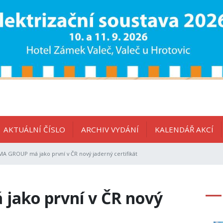
AKTUÁLNÍ ČÍSLO
ARCHIV VYDÁNÍ
KALENDÁŘ AKCÍ
A GROUP má jako první v ČR nový jaderný certifikát
ako první v ČR nový