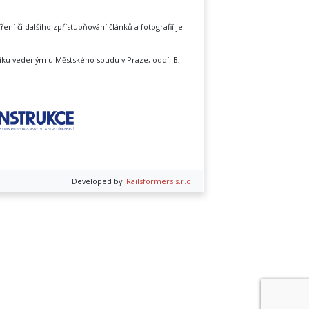
íření či dalšího zpřístupňování článků a fotografií je
íku vedeným u Městského soudu v Praze, oddíl B,
Developed by:
Railsformers s.r.o.