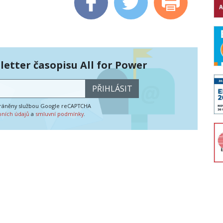
etter časopisu All for Power
PŘIHLÁSIT
hráněny službou Google reCAPTCHA
bních údajů
a
smluvní podmínky
.