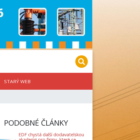
STARÝ WEB
PODOBNÉ ČLÁNKY
EDF chystá další dodavatelskou
akademii pro firmy, které se