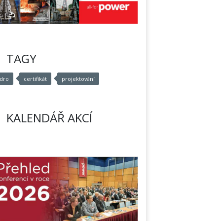
TAGY
ádro
certifikát
projektování
KALENDÁŘ AKCÍ