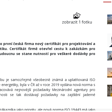
zobrazit 1 fotku
o první česká firma nový certifikát pro projektování a
iku. Certifikát firmě otevřel cestu k zakázkám pro
budoucnu se stane nutností pro veškeré dodávky pro
robu je samozřejmě všeobecně známá a uplatňovaná ISO
é energetiky, byla v ČR až v roce 2019 vydána nová norma s
covává nejnovější požadavky Mezinárodní agentury pro
sti se tak dostávají požadavky na zajištění jaderné
ů zákazníka jako prioritu, ale nová norma ISO 19443 má jako