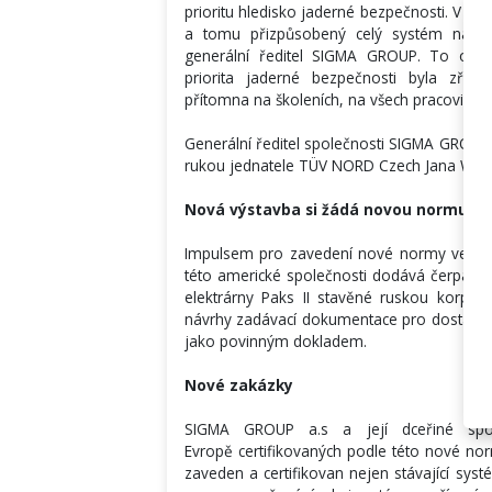
prioritu hledisko jaderné bezpečnosti. V p
a tomu přizpůsobený celý systém návrhu,
generální ředitel SIGMA GROUP. To ovš
priorita jaderné bezpečnosti byla zřej
přítomna na školeních, na všech pracovištích
Generální ředitel společnosti SIGMA GROUP a.
rukou jednatele TÜV NORD Czech Jana Wein
Nová výstavba si žádá novou normu
Impulsem pro zavedení nové normy ve firmě
této americké společnosti dodává čerpací 
elektrárny Paks II stavěné ruskou korpo
návrhy zadávací dokumentace pro dostavbu
jako povinným dokladem.
Nové zakázky
SIGMA GROUP a.s a její dceřiné spol
Evropě certifikovaných podle této nové n
zaveden a certifikovan nejen stávající syst