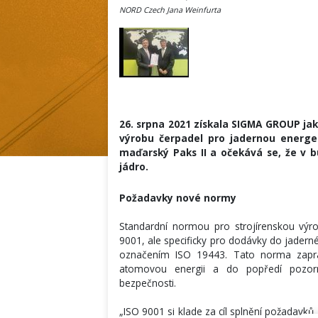
NORD Czech Jana Weinfurta
26. srpna 2021 získala SIGMA GROUP jak
výrobu čerpadel pro jadernou energet
maďarský Paks II a očekává se, že v 
jádro.
Požadavky nové normy
Standardní normou pro strojírenskou vý
9001, ale specificky pro dodávky do jadern
označením ISO 19443. Tato norma zapra
atomovou energii a do popředí pozorno
bezpečnosti.
„ISO 9001 si klade za cíl splnění požadavk