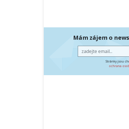
Mám zájem o newsl
Stránky jsou c
ochrana oso