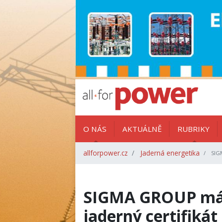
O NÁS
AKTUÁLNĚ
RUBRIKY
allforpower.cz
Jaderná energetika
SIGM
SIGMA GROUP má j
jaderný certifikát