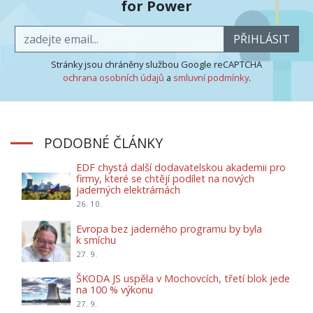
for Power
PŘIHLÁSIT
Stránky jsou chráněny službou Google reCAPTCHA
ochrana osobních údajů
a
smluvní podmínky
.
PODOBNÉ ČLÁNKY
EDF chystá další dodavatelskou akademii pro
firmy, které se chtějí podílet na nových
jaderných elektrárnách
26. 10.
Evropa bez jaderného programu by byla
k smíchu
27. 9.
ŠKODA JS uspěla v Mochovcích, třetí blok jede
na 100 % výkonu
27. 9.