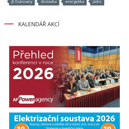
JE Dukovany
dostavba
energetika
jádro
KALENDÁŘ AKCÍ