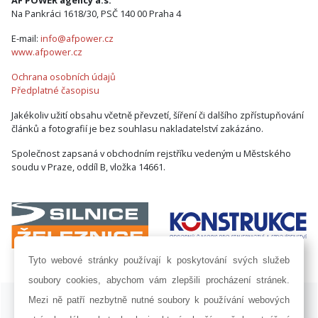
AF POWER agency a.s.
Na Pankráci 1618/30, PSČ 140 00 Praha 4
E-mail:
info@afpower.cz
www.afpower.cz
Ochrana osobních údajů
Předplatné časopisu
Jakékoliv užití obsahu včetně převzetí, šíření či dalšího zpřístupňování
článků a fotografií je bez souhlasu nakladatelství zakázáno.
Společnost zapsaná v obchodním rejstříku vedeným u Městského
soudu v Praze, oddíl B, vložka 14661.
Tyto webové stránky používají k poskytování svých služeb
soubory cookies, abychom vám zlepšili procházení stránek.
ISSN 1802-8535 © 2009 - 2026 AF POWER agency a.s. |
Nastavení
Mezi ně patří nezbytně nutné soubory k používání webových
cookies