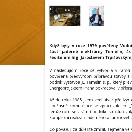
Když byly v roce 1979 pověřeny Vodn
části jaderné elektrárny Temelín, 4
ředitelem Ing. Jaroslavem Trpišovským, 
V následujícím roce se vytvořila v rámci 
pověřena předvýrobní přípravou stavby a k
podnik Výstavba JE Temelín s. p., který př
Energoprojektem Praha pokračoval v příprav
Až do roku 1985 jsem vedl útvar předvýrob
současně komunikace se zpracovatelem „
témže roce se v rámci podniku strukturoval
komplexní realizaci jaderného a turbínového
Co považuji za důležité zmínit, zejména ve 