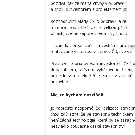
pozitiva, tak zejména chyby v přípravě real
a spolu s investorem a projektantem jsme j
Rozhodnutím vlády ČR o přípravě a realiz
mimořádnou příležitostí s velkou přidanou
oblastí, včetně zapojení technických univer
Technická, organizační i investiční náročno
realizované v současné době v ČR, i ve výh
Přestože je připravován investorem ČEZ d
dodavatelem, vítězem výběrového řízení,
projektu v modelu EPC Flexi je v zásadě
nezbytné.
Nic, co bychom nezvládli
Je naprosto nesporné, že realizace staveb
chtěl zdůraznit, že ve stavebně technickém 
není žádná technologie, která by se zásadně
nezvládlo současné české stavebnictví!