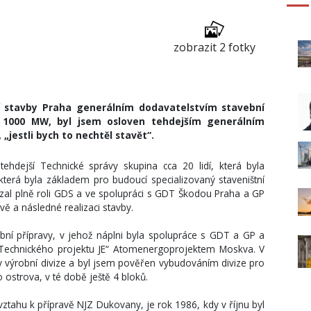
zobrazit 2 fotky
í stavby Praha generálním dodavatelstvím stavební
x 1000 MW, byl jsem osloven tehdejším generálním
„jestli bych to nechtěl stavět“.
tehdejší Technické správy skupina cca 20 lidí, která byla
terá byla základem pro budoucí specializovaný staveništní
evzal plně roli GDS a ve spolupráci s GDT Škodou Praha a GP
ě a následné realizaci stavby.
ní přípravy, v jehož náplni byla spolupráce s GDT a GP a
Technického projektu JE“ Atomenergoprojektem Moskva. V
y výrobní divize a byl jsem pověřen vybudováním divize pro
 ostrova, v té době ještě 4 bloků.
vztahu k přípravě NJZ Dukovany, je rok 1986, kdy v říjnu byl