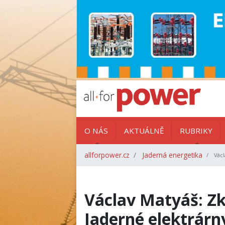
O NÁS
AKTUÁLNĚ
RUBRIKY
allforpower.cz
Jaderná energetika
Václ
Václav Matyáš: Zk
Jaderné elektrárn