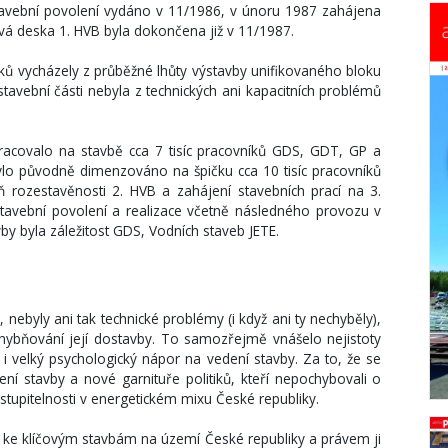
tavební povolení vydáno v 11/1986, v únoru 1987 zahájena
vá deska 1. HVB byla dokončena již v 11/1987.
ků vycházely z průběžné lhůty výstavby unifikovaného bloku
stavební části nebyla z technických ani kapacitních problémů
racovalo na stavbě cca 7 tisíc pracovníků GDS, GDT, GP a
bylo původně dimenzováno na špičku cca 10 tisíc pracovníků
 rozestavěnosti 2. HVB a zahájení stavebních prací na 3.
 stavební povolení a realizace včetně následného provozu v
y byla záležitost GDS, Vodních staveb JETE.
ebyly ani tak technické problémy (i když ani ty nechyběly),
chybňování její dostavby. To samozřejmě vnášelo nejistoty
i velký psychologický nápor na vedení stavby. Za to, že se
dení stavby a nové garnituře politiků, kteří nepochybovali o
astupitelnosti v energetickém mixu České republiky.
u ke klíčovým stavbám na území České republiky a právem ji