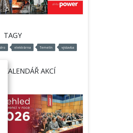
TAGY
ádro
elektrárna
Temelín
výstavba
KALENDÁŘ AKCÍ