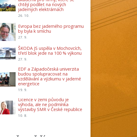
chtějí podílet na nových
jaderných elektrárnách
26. 10.
Evropa bez jaderného programu
by byla k smíchu
27. 9.
ŠKODA JS uspěla v Mochovcích,
třetí blok jede na 100 % výkonu
27. 9.
EDF a Západočeská univerzita
budou spolupracovat na
vzdělávání a výzkumu v jaderné
energetice
19. 9.
Licence v zemi původu je
výhoda, ale ne podmínka
výstavby SMR v České republice
10. 8.