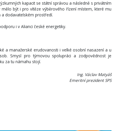
výzkumných kapacit se státní správou a následně s privátním
mělo být i pro vítěze výběrového řízení místem, které mu
m a dodavatelském prostředí.
dporu i v Alianci české energetiky.
ké a manažerské erudovanosti i velké osobní nasazení a u
jnásob. Smysl pro týmovou spolupráci a zodpovědnost je
ku za tu námahu stojí.
Ing. Václav Matyáš
Emeritní prezident SPS