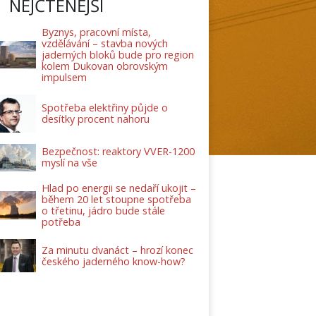
NEJČTENĚJŠÍ
Byznys, pracovní místa,
vzdělávání – stavba nových
jaderných bloků bude pro region
kolem Dukovan obrovským
impulsem
Spotřeba elektřiny půjde o
desítky procent nahoru
Bezpečnost: reaktory VVER-1200
myslí na vše
Hlad po energii se nedaří ukojit –
během 20 let stoupne spotřeba
o třetinu, jádro bude stále
potřeba
Za minutu dvanáct – hrozí konec
českého jaderného know-how?