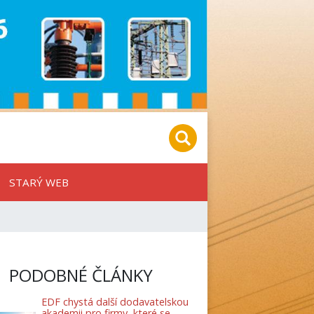
STARÝ WEB
PODOBNÉ ČLÁNKY
EDF chystá další dodavatelskou
akademii pro firmy, které se