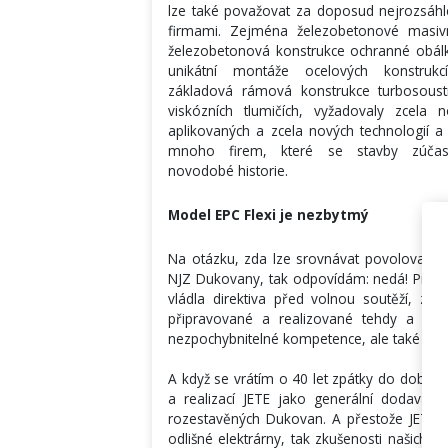
lze také považovat za doposud nejrozsáhle
firmami. Zejména železobetonové masivn
železobetonová konstrukce ochranné obálky
unikátní montáže ocelových konstru
základová rámová konstrukce turbosoust
viskózních tlumičích, vyžadovaly zcela
aplikovaných a zcela nových technologií 
mnoho firem, které se stavby zúčast
novodobé historie.
Model EPC Flexi je nezbytmý
Na otázku, zda lze srovnávat povolovací pr
NJZ Dukovany, tak odpovídám: nedá! Prostě 
vládla direktiva před volnou soutěží, zak
připravované a realizované tehdy a dnes
nezpochybnitelné kompetence, ale také odpo
A když se vrátím o 40 let zpátky do doby, 
a realizací JETE jako generální dodavatel
rozestavěných Dukovan. A přestože JETE 
odlišné elektrárny, tak zkušenosti našich 