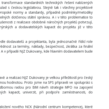
transformace standardních technických řešení nabízených
d s českou legislativou. Stejně tak i všechny projektové
vropské normy a standardy, případně podmínky/metodiky
elných dotčenou státní správou. A i v této problematice to
ušenosti z realizace obdobně náročných projektů potvrzují,
nýrských a dodavatelských kapacit do projektu již v této
e dodavatelů a projektanta, byla jednoznačně řídící role
dnost za termíny, náklady, bezpečnost, zkrátka za finální
. A v případě NJZ Dukovany, kde hlavním dodavatelem bude
vě a realizaci NJZ Dukovany je velkou příležitostí pro český
anou hodnotou. Proto jsme na SPS připravili ve spolupráci s
dbornou radou pro BIM návrh strategie MPO na zapojení
kých kapacit, univerzit, při podpoře zaměstnanosti, do
založení nového NCK (Národní centrum kompetence), které