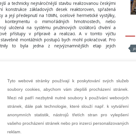
jší a technicky nejnáročnější stavbu realizovanou českými
í konstrukce základových desek reaktoroven, spřažená
 a její předepnutí na 10MN, ocelové hermetické vystýlky,
kcí kontejmentu o mimořádných hmotnostech, nebo
rojí uložená na systému pružinových izolátorů chvění a
 nové přístupy v přípravě a realizaci. A v tomto výčtu
a stavebně montážních postupů bych mohl pokračovat. Pro
nily to byla jedna z nejvýznamnějších etap jejich
j
ocesy a přípravu výstavby JETE s dnešní situací v přípravě
Tyto webové stránky používají k poskytování svých služeb
jiné postupy, legislativa, centrálně řízená ekonomika, kde
soubory cookies, abychom vám zlepšili procházení stránek.
ládaly i jiné přístupy. To, co ale je společné pro projekt
 je technická a inženýrská erudovanost lidí, kteří mají
Mezi ně patří nezbytně nutné soubory k používání webových
vědnosti a budou chtít bloky postavit!
stránek, dále pak technologie, které slouží např. k vytváření
kdy jsme byli ve Vodních stavbách Praha pověření přípravou
anonymních statistik, nástrojů třetích stran pro vylepšení
 stavební části, tak první, co jsme udělali, byla návštěva
vašeho procházení stránek nebo pro inzerci personalizovaných
a JEDU jsou výkonově a stavebně technickým řešením dvě
reklam.
kolegů z Dukovan měly pro nás cenu zlata. Vnímali jsme jak