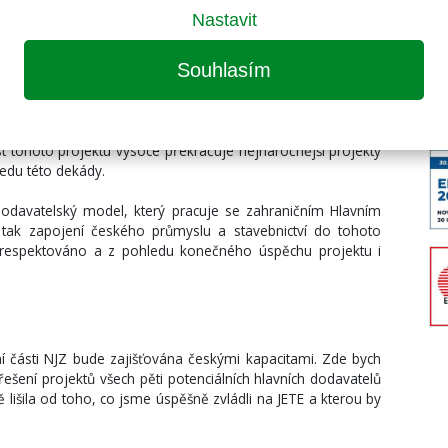
izace, náročnou logistiku projektu organizace výstavby (POV)
Nastavit
e dokázali promítnout efektivně do přípravy výstavby JETE.
Souhlasím
aci Nového jaderného zdroje (NJZ) Dukovany je bezesporu
 hodnotou pro čs. průmysl a čs. stavebnictví v celé řadě
zit a vědecko-výzkumné základny ČR.
st tohoto projektu vysoce překračuje nejnáročnější projekty
ledu této dekády.
odavatelský model, který pracuje se zahraničním Hlavním
 tak zapojení českého průmyslu a stavebnictví do tohoto
 respektováno a z pohledu konečného úspěchu projektu i
ní části NJZ bude zajišťována českými kapacitami. Zde bych
řešení projektů všech pěti potenciálních hlavních dodavatelů
 lišila od toho, co jsme úspěšně zvládli na JETE a kterou by