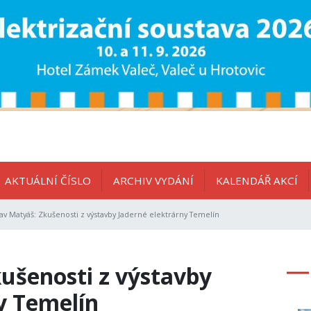
AKTUÁLNÍ ČÍSLO
ARCHIV VYDÁNÍ
KALENDÁŘ AKCÍ
av Matyáš: Zkušenosti z výstavby Jaderné elektrárny Temelín
ušenosti z výstavby
y Temelín