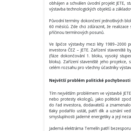
obhájen a schválen úvodní projekt JETE, s
výstavba technologických objektů a základo
Původní termíny dokončení jednotlivých blo
60 měsíců. Zde chci zdůraznit, že realizace 
příčinou termínových posunů.
Ve špičce výstavby mezi léty 1989–2000 p
investora ČEZ – JETE. Zařízení staveniště 
(fáze dokončování 1. bloku, vysoký stupeň
bloku). Zařízení staveniště jeho projekce,
celém rozsahu pro všechny účastníky výstavb
Největší problém politické pochybnosti
Tím největším problémem ve výstavbě JETE, n
nebo protesty ekologů, jako politické zpo
do řad investora, dodavatelů a znamenalo 
tlaky podařilo ustát, patří dík a uznání ve
smysluplnosti jaderné energetiky a její nez
Jaderná elektrárna Temelín patří bezespor