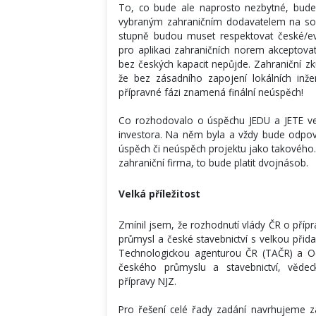
To, co bude ale naprosto nezbytné, bude 
vybraným zahraničním dodavatelem na soula
stupně budou muset respektovat české/e
pro aplikaci zahraničních norem akceptovat
bez českých kapacit nepůjde. Zahraniční zk
že bez zásadního zapojení lokálních inže
přípravné fázi znamená finální neúspěch!
Co rozhodovalo o úspěchu JEDU a JETE vedl
investora. Na něm byla a vždy bude odpově
úspěch či neúspěch projektu jako takového
zahraniční firma, to bude platit dvojnásob.
Velká příležitost
Zmínil jsem, že rozhodnutí vlády ČR o přípra
průmysl a české stavebnictví s velkou přid
Technologickou agenturou ČR (TAČR) a O
českého průmyslu a stavebnictví, vědec
přípravy NJZ.
Pro řešení celé řady zadání navrhujeme 