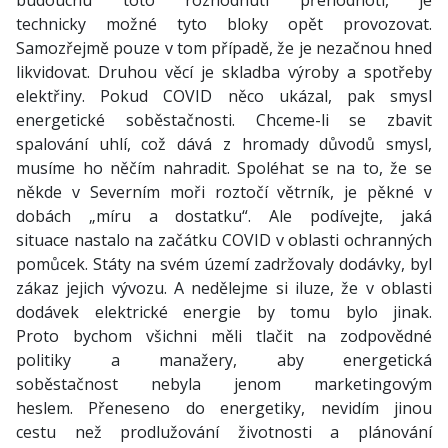
budoucnu toto rozhodnutí přehodnotí, je
technicky možné tyto bloky opět provozovat.
Samozřejmě pouze v tom případě, že je nezačnou hned
likvidovat. Druhou věcí je skladba výroby a spotřeby
elektřiny. Pokud COVID něco ukázal, pak smysl
energetické soběstačnosti. Chceme-li se zbavit
spalování uhlí, což dává z hromady důvodů smysl,
musíme ho něčím nahradit. Spoléhat se na to, že se
někde v Severním moři roztočí větrník, je pěkné v
dobách „míru a dostatku“. Ale podívejte, jaká
situace nastalo na začátku COVID v oblasti ochranných
pomůcek. Státy na svém území zadržovaly dodávky, byl
zákaz jejich vývozu. A nedělejme si iluze, že v oblasti
dodávek elektrické energie by tomu bylo jinak.
Proto bychom všichni měli tlačit na zodpovědné
politiky a manažery, aby energetická
soběstačnost nebyla jenom marketingovým
heslem. Přeneseno do energetiky, nevidím jinou
cestu než prodlužování životnosti a plánování