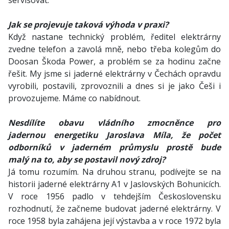
servisovat.
Jak se projevuje taková výhoda v praxi?
Když nastane technický problém, ředitel elektrárny
zvedne telefon a zavolá mně, nebo třeba kolegům do
Doosan Škoda Power, a problém se za hodinu začne
řešit. My jsme si jaderné elektrárny v Čechách opravdu
vyrobili, postavili, zprovoznili a dnes si je jako Češi i
provozujeme. Máme co nabídnout.
Nesdílíte obavu vládního zmocněnce pro
jadernou energetiku Jaroslava Míla, že počet
odborníků v jaderném průmyslu prostě bude
malý na to, aby se postavil nový zdroj?
Já tomu rozumím. Na druhou stranu, podívejte se na
historii jaderné elektrárny A1 v Jaslovských Bohunicích.
V roce 1956 padlo v tehdejším Československu
rozhodnutí, že začneme budovat jaderné elektrárny. V
roce 1958 byla zahájena její výstavba a v roce 1972 byla