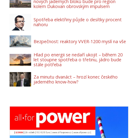
nových jaderných bloků bude pro region
kolem Dukovan obrovským impulsem
Spotřeba elektřiny půjde o desítky procent
nahoru
Bezpečnost: reaktory VVER-1200 myslí na vše
Hlad po energii se nedaří ukojit – během 20
let stoupne spotřeba o třetinu, jádro bude
stále potřeba
Za minutu dvanáct – hrozí konec českého
jaderného know-how?