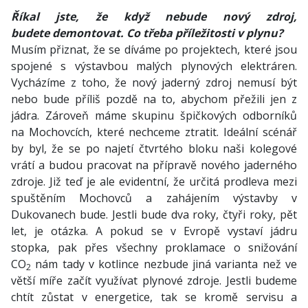
Říkal jste, že když nebude nový zdroj,
budete demontovat. Co třeba příležitosti v plynu?
Musím přiznat, že se díváme po projektech, které jsou
spojené s výstavbou malých plynových elektráren.
Vycházíme z toho, že nový jaderný zdroj nemusí být
nebo bude příliš pozdě na to, abychom přežili jen z
jádra. Zároveň máme skupinu špičkových odborníků
na Mochovcích, které nechceme ztratit. Ideální scénář
by byl, že se po najetí čtvrtého bloku naši kolegové
vrátí a budou pracovat na přípravě nového jaderného
zdroje. Již teď je ale evidentní, že určitá prodleva mezi
spuštěním Mochovců a zahájením výstavby v
Dukovanech bude. Jestli bude dva roky, čtyři roky, pět
let, je otázka. A pokud se v Evropě vystaví jádru
stopka, pak přes všechny proklamace o snižování
CO
nám tady v kotlince nezbude jiná varianta než ve
2
větší míře začít využívat plynové zdroje. Jestli budeme
chtít zůstat v energetice, tak se kromě servisu a