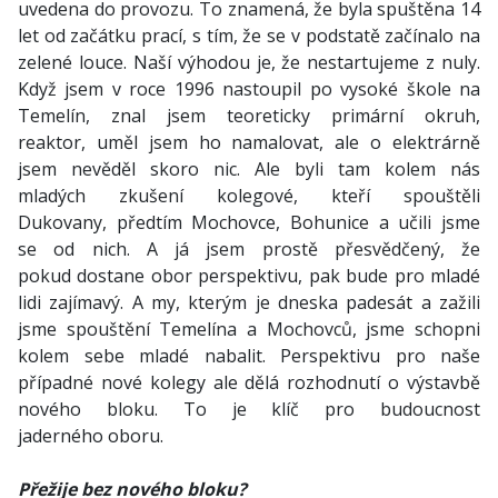
uvedena do provozu. To znamená, že byla spuštěna 14
let od začátku prací, s tím, že se v podstatě začínalo na
zelené louce. Naší výhodou je, že nestartujeme z nuly.
Když jsem v roce 1996 nastoupil po vysoké škole na
Temelín, znal jsem teoreticky primární okruh,
reaktor, uměl jsem ho namalovat, ale o elektrárně
jsem nevěděl skoro nic. Ale byli tam kolem nás
mladých zkušení kolegové, kteří spouštěli
Dukovany, předtím Mochovce, Bohunice a učili jsme
se od nich. A já jsem prostě přesvědčený, že
pokud dostane obor perspektivu, pak bude pro mladé
lidi zajímavý. A my, kterým je dneska padesát a zažili
jsme spouštění Temelína a Mochovců, jsme schopni
kolem sebe mladé nabalit. Perspektivu pro naše
případné nové kolegy ale dělá rozhodnutí o výstavbě
nového bloku. To je klíč pro budoucnost
jaderného oboru.
Přežije bez nového bloku?