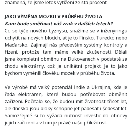
znamená, že jsme letos vytížení ze sta procent.
JAKO VÝMĚNA MOZKU V PRŮBĚHU ŽIVOTA
Kam bude směřovat váš zrak v dalších letech?
Co se týče nového byznysu, snažíme se v inženýringu
uchytit na nových blocích, ať je to Finsko, Turecko nebo
Maďarsko. Zajímají nás především systémy kontroly a
řízení, protože tam máme velké zkušenosti. Dělali
jsme kompletní obměnu na Dukovanech v podstatě za
chodu elektrárny, což je unikátní projekt. Je to jako
bychom vyměnili člověku mozek v průběhu života.
Ve výrobě má velký potenciál Indie a Ukrajina, kde je
řada elektráren, které budou potřebovat obměnit
zařízení. Počítalo se, že budou mít životnost třicet let,
ale dneska jsou bloky schopné jet padesát i šedesát let.
Samozřejmě si to vyžádá nutnost investic do obnovy
jejich zařízení a v tom je právě naše příležitost.