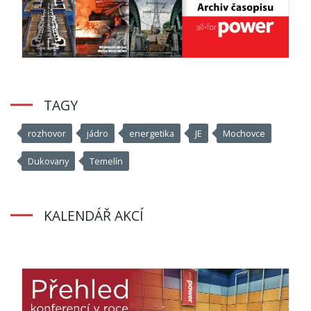
TAGY
rozhovor
jádro
energetika
JE
Mochovce
Dukovany
Temelín
KALENDÁŘ AKCÍ