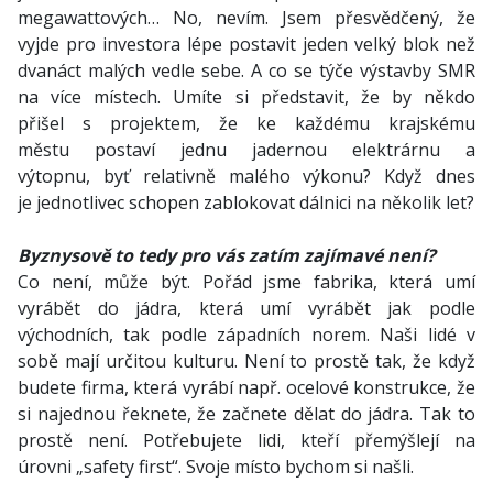
megawattových… No, nevím. Jsem přesvědčený, že
vyjde pro investora lépe postavit jeden velký blok než
dvanáct malých vedle sebe. A co se týče výstavby SMR
na více místech. Umíte si představit, že by někdo
přišel s projektem, že ke každému krajskému
městu postaví jednu jadernou elektrárnu a
výtopnu, byť relativně malého výkonu? Když dnes
je jednotlivec schopen zablokovat dálnici na několik let?
Byznysově to tedy pro vás zatím zajímavé není?
Co není, může být. Pořád jsme fabrika, která umí
vyrábět do jádra, která umí vyrábět jak podle
východních, tak podle západních norem. Naši lidé v
sobě mají určitou kulturu. Není to prostě tak, že když
budete firma, která vyrábí např. ocelové konstrukce, že
si najednou řeknete, že začnete dělat do jádra. Tak to
prostě není. Potřebujete lidi, kteří přemýšlejí na
úrovni „safety first“. Svoje místo bychom si našli.