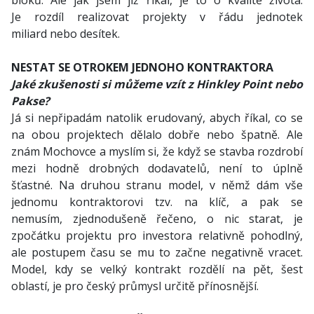
bloků. Ale jak jsem již říkal, je to o kvalitě života.
Je rozdíl realizovat projekty v řádu jednotek
miliard nebo desítek.
NESTAT SE OTROKEM JEDNOHO KONTRAKTORA
Jaké zkušenosti si můžeme vzít z Hinkley Point nebo
Pakse?
Já si nepřipadám natolik erudovaný, abych říkal, co se
na obou projektech dělalo dobře nebo špatně. Ale
znám Mochovce a myslím si, že když se stavba rozdrobí
mezi hodně drobných dodavatelů, není to úplně
šťastné. Na druhou stranu model, v němž dám vše
jednomu kontraktorovi tzv. na klíč, a pak se
nemusím, zjednodušeně řečeno, o nic starat, je
zpočátku projektu pro investora relativně pohodlný,
ale postupem času se mu to začne negativně vracet.
Model, kdy se velký kontrakt rozdělí na pět, šest
oblastí, je pro český průmysl určitě přínosnější.