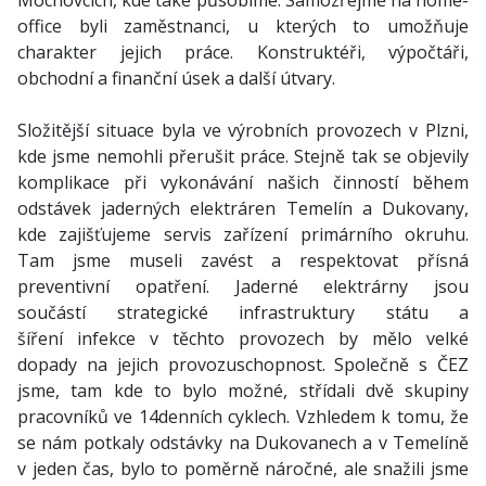
Mochovcích, kde také působíme. Samozřejmě na home-
office byli zaměstnanci, u kterých to umožňuje
charakter jejich práce. Konstruktéři, výpočtáři,
obchodní a finanční úsek a další útvary.
Složitější situace byla ve výrobních provozech v Plzni,
kde jsme nemohli přerušit práce. Stejně tak se objevily
komplikace při vykonávání našich činností během
odstávek jaderných elektráren Temelín a Dukovany,
kde zajišťujeme servis zařízení primárního okruhu.
Tam jsme museli zavést a respektovat přísná
preventivní opatření. Jaderné elektrárny jsou
součástí strategické infrastruktury státu a
šíření infekce v těchto provozech by mělo velké
dopady na jejich provozuschopnost. Společně s ČEZ
jsme, tam kde to bylo možné, střídali dvě skupiny
pracovníků ve 14denních cyklech. Vzhledem k tomu, že
se nám potkaly odstávky na Dukovanech a v Temelíně
v jeden čas, bylo to poměrně náročné, ale snažili jsme