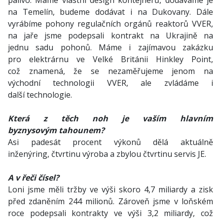
palivo. Máme vlastní design kontejnerů, dodáváme je
na Temelín, budeme dodávat i na Dukovany. Dále
vyrábíme pohony regulačních orgánů reaktorů VVER,
na jaře jsme podepsali kontrakt na Ukrajině na
jednu sadu pohonů. Máme i zajímavou zakázku
pro elektrárnu ve Velké Británii Hinkley Point,
což znamená, že se nezaměřujeme jenom na
východní technologii VVER, ale zvládáme i
další technologie.
Která z těch noh je vaším hlavním
byznysovým tahounem?
Asi padesát procent výkonů dělá aktuálně
inženýring, čtvrtinu výroba a zbylou čtvrtinu servis JE.
A v řeči čísel?
Loni jsme měli tržby ve výši skoro 4,7 miliardy a zisk
před zdaněním 244 milionů. Zároveň jsme v loňském
roce podepsali kontrakty ve výši 3,2 miliardy, což