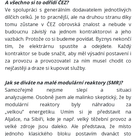
A všechno si to odřídí ČEZ?
Ve spolupráci s generálním dodavatelem jednotlivých
dílčích celků. Je to pracnější, ale na druhou stranu díky
tomu zůstane v ČEZ obrovská znalost a nebude v
budoucnu závislý na jednom kontraktorovi a jeho
vazbách. Protože co si budeme povídat. Byznys nekončí
tím, že elektrárnu spustíte a odejdete. Každý
kontraktor se bude snažit, aby měl výsadní postavení i
za provozu a provozovatel za ním musel chodit co
nejčastěji a draze si kupovat služby.
Jak se díváte na malé modulární reaktory (SMR)?
Samozřejmě nejsme slepí a situaci
analyzujeme. Osobně jsem ale malinko skeptický, že by
modulární reaktory byly náhradou za
„velkou“ energetiku. Umím si je představit na
Aljašce, na Sibiři, kde je např. velký těžební provoz a
velké zdroje jsou daleko. Ale představa, že místo
jednoho klasického bloku postavím dvanáct sto