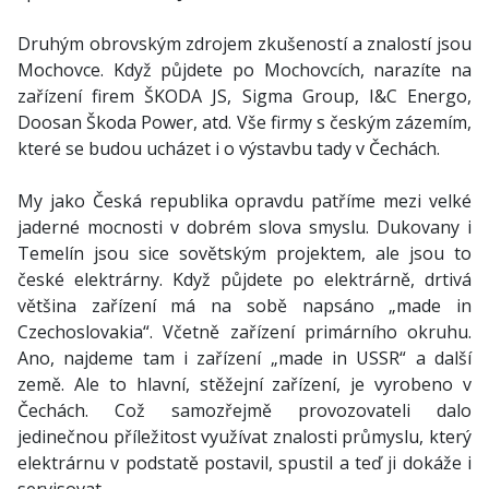
Druhým obrovským zdrojem zkušeností a znalostí jsou
Mochovce. Když půjdete po Mochovcích, narazíte na
zařízení firem ŠKODA JS, Sigma Group, I&C Energo,
Doosan Škoda Power, atd. Vše firmy s českým zázemím,
které se budou ucházet i o výstavbu tady v Čechách.
My jako Česká republika opravdu patříme mezi velké
jaderné mocnosti v dobrém slova smyslu. Dukovany i
Temelín jsou sice sovětským projektem, ale jsou to
české elektrárny. Když půjdete po elektrárně, drtivá
většina zařízení má na sobě napsáno „made in
Czechoslovakia“. Včetně zařízení primárního okruhu.
Ano, najdeme tam i zařízení „made in USSR“ a další
země. Ale to hlavní, stěžejní zařízení, je vyrobeno v
Čechách. Což samozřejmě provozovateli dalo
jedinečnou příležitost využívat znalosti průmyslu, který
elektrárnu v podstatě postavil, spustil a teď ji dokáže i