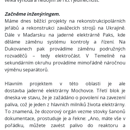
velká výhoda a nebojím se říct i jedinečnost.
Začněme inženýringem.
Máme dnes běžící projekty na rekonstrukcipolárních
jeřábů a rekonstrukci zavážecích strojů na Ukrajině.
Dále v Maďarsku na jaderné elektrárně Paks, kde
děláme záměnu systému kontroly a řízení. Na
Dukovanech pak provádíme záměnu podružných
rozvaděčů – tedy elektročást. V Temelíně na
sekundárním okruhu provádíme mimořádně náročnou
výměnu separátorů.
Hlavním projektem v této oblasti je ale
dostavba jaderné elektrárny Mochovce. Třetí blok je
dneska ve stavu, že je zažádáno o povolení na zavezení
paliva, což je jeden z hlavních milníků života elektrárny.
To znamená, že dozorový orgán vezme stovky šanonů
dokumentace, prostuduje je a řekne: „Ano, máte vše v
pořádku, můžete zavést palivo do reaktoru a