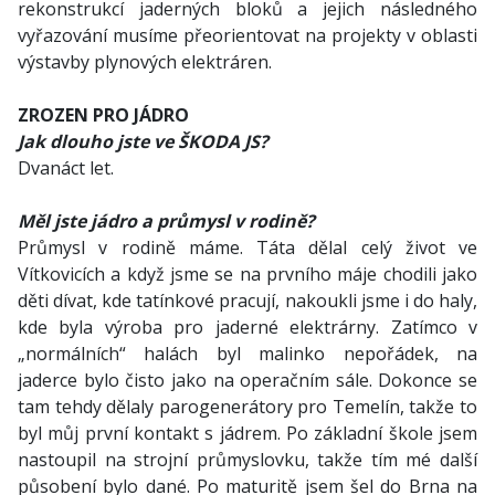
rekonstrukcí jaderných bloků a jejich následného
vyřazování musíme přeorientovat na projekty v oblasti
výstavby plynových elektráren.
ZROZEN PRO JÁDRO
Jak dlouho jste ve ŠKODA JS?
Dvanáct let.
Měl jste jádro a průmysl v rodině?
Průmysl v rodině máme. Táta dělal celý život ve
Vítkovicích a když jsme se na prvního máje chodili jako
děti dívat, kde tatínkové pracují, nakoukli jsme i do haly,
kde byla výroba pro jaderné elektrárny. Zatímco v
„normálních“ halách byl malinko nepořádek, na
jaderce bylo čisto jako na operačním sále. Dokonce se
tam tehdy dělaly parogenerátory pro Temelín, takže to
byl můj první kontakt s jádrem. Po základní škole jsem
nastoupil na strojní průmyslovku, takže tím mé další
působení bylo dané. Po maturitě jsem šel do Brna na