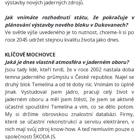
výstavby nových jaderných zdrojů.
Jak vnímáte rozhodnutí státu, že pokračuje v
plánování výstavby nového bloku v Dukovanech?
Ve světle výše uvedeného je to nutnost, chceme-li si po
roce 2045 udržet stejnou kvalitu života jako dnes.
KLÍČOVÉ MOCHOVCE
Jaká je dnes vlastně atmosféra v jaderném oboru?
Jsou tady lidé, kteří tvrdí, že v roce 2002 nastala doba
temna jaderného průmyslu v České republice. Najel se
druhý blok Temelína a od té doby nic. Vnímám to úplně
jinak. Vystudoval jsem jádro, pracuji celý život v
jaderném oboru a měl jsem štěstí, že jsem se aktivně
účastnil spouštění Temelína a vím, co se dělo potom.
My si držíme obrovskou znalostní databázi. Firmy,
které se účastní rekonstrukcí a servisu elektráren, v
nich mají svůj zdroj know-how. A teď nemluvím pouze o
společnosti ŠKODA JS.