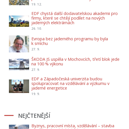
19. 12.
EDF chystá další dodavatelskou akademii pro
firmy, které se chtějí podílet na nových
jaderných elektrárnách
26. 10.
Evropa bez jaderného programu by byla
k smíchu
27. 9.
ŠKODA JS uspěla v Mochovcích, třetí blok jede
na 100 % výkonu
27. 9.
EDF a Západočeská univerzita budou
spolupracovat na vzdělávání a výzkumu v
jaderné energetice
19. 9.
NEJČTENĚJŠÍ
Byznys, pracovní místa, vzdělávání – stavba