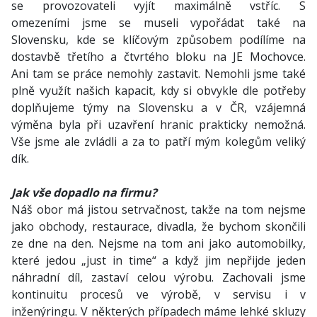
se provozovateli vyjít maximálně vstříc. S
omezeními jsme se museli vypořádat také na
Slovensku, kde se klíčovým způsobem podílíme na
dostavbě třetího a čtvrtého bloku na JE Mochovce.
Ani tam se práce nemohly zastavit. Nemohli jsme také
plně využít našich kapacit, kdy si obvykle dle potřeby
doplňujeme týmy na Slovensku a v ČR, vzájemná
výměna byla při uzavření hranic prakticky nemožná.
Vše jsme ale zvládli a za to patří mým kolegům veliký
dík.
Jak vše dopadlo na firmu?
Náš obor má jistou setrvačnost, takže na tom nejsme
jako obchody, restaurace, divadla, že bychom skončili
ze dne na den. Nejsme na tom ani jako automobilky,
které jedou „just in time“ a když jim nepřijde jeden
náhradní díl, zastaví celou výrobu. Zachovali jsme
kontinuitu procesů ve výrobě, v servisu i v
inženýringu. V některých případech máme lehké skluzy