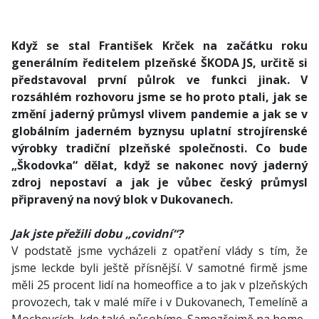
Když se stal František Krček na začátku roku
generálním ředitelem plzeňské ŠKODA JS, určitě si
představoval první půlrok ve funkci jinak. V
rozsáhlém rozhovoru jsme se ho proto ptali, jak se
změní jaderný průmysl vlivem pandemie a jak se v
globálním jaderném byznysu uplatní strojírenské
výrobky tradiční plzeňské společnosti. Co bude
„Škodovka“ dělat, když se nakonec nový jaderný
zdroj nepostaví a jak je vůbec český průmysl
připravený na nový blok v Dukovanech.
Jak jste přežili dobu „covidní“?
V podstatě jsme vycházeli z opatření vlády s tím, že
jsme leckde byli ještě přísnější. V samotné firmě jsme
měli 25 procent lidí na homeoffice a to jak v plzeňských
provozech, tak v malé míře i v Dukovanech, Temelíně a