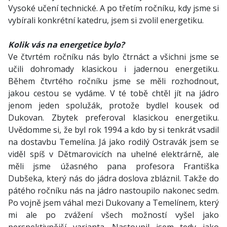
Vysoké učení technické. A po třetím ročníku, kdy jsme si
vybírali konkrétní katedru, jsem si zvolil energetiku.
Kolik vás na energetice bylo?
Ve čtvrtém ročníku nás bylo čtrnáct a všichni jsme se
učili dohromady klasickou i jadernou energetiku.
Během čtvrtého ročníku jsme se měli rozhodnout,
jakou cestou se vydáme. V té tobě chtěl jít na jádro
jenom jeden spolužák, protože bydlel kousek od
Dukovan. Zbytek preferoval klasickou energetiku.
Uvědomme si, že byl rok 1994 a kdo by si tenkrát vsadil
na dostavbu Temelína. Já jako rodilý Ostravák jsem se
viděl spíš v Dětmarovicích na uhelné elektrárně, ale
měli jsme úžasného pana profesora Františka
Dubšeka, který nás do jádra doslova zbláznil. Takže do
pátého ročníku nás na jádro nastoupilo nakonec sedm.
Po vojně jsem váhal mezi Dukovany a Temelínem, který
mi ale po zvážení všech možností vyšel jako