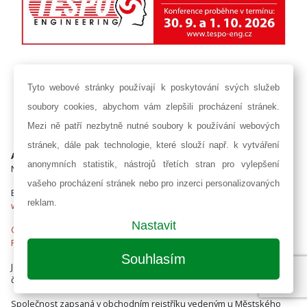
Tyto webové stránky používají k poskytování svých služeb
soubory cookies, abychom vám zlepšili procházení stránek.
Mezi ně patří nezbytně nutné soubory k používání webových
stránek, dále pak technologie, které slouží např. k vytváření
AF POWER agency a.s.
anonymních statistik, nástrojů třetích stran pro vylepšení
Na Pankráci 1618/30, PSČ 140 00 Praha 4
vašeho procházení stránek nebo pro inzerci personalizovaných
E-mail:
info@afpower.cz
reklam.
www.afpower.cz
Nastavit
Ochrana osobních údajů
Předplatné časopisu
Souhlasím
Jakékoliv užití obsahu včetně převzetí, šíření či dalšího zpřístupňování
článků a fotografií je bez souhlasu nakladatelství zakázáno.
Společnost zapsaná v obchodním rejstříku vedeným u Městského