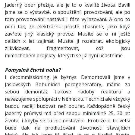
Jaderný obor přežije, ale je to o kvalitě života. Bavili
jsme se o výstavbě, o spouštění, provozování, ale po
tom provozování nastává i fáze vyřazování. A ono to
není tak, že elektrárnu prostě zhasnete, jako když
zavřete jiný klasický provoz. Musíte se o ni ještě
dalších x let zajímat. Musíte ji rozebrat, ekologicky
zlikvidovat, fragmentovat, což jsou
mimochodem projekty, kterých se již nyní účastníme.
Pomyslná čtvrtá noha?
I decommissioning je byznys. Demontovali jsme v
Jaslovských Bohunicích parogenerátory, máme za
sebou demontáž tlakové nádoby reaktoru a
navazujeme spolupráci v Německu. Technici ale vždycky
budou raději budovat než bourat. Každopádně český
jaderný průmysl má před sebou minimálně 25, 30 let
života, i kdyby se tu nic nestavělo. Protože o to větší
bude tlak na prodlužování životnosti stávajících