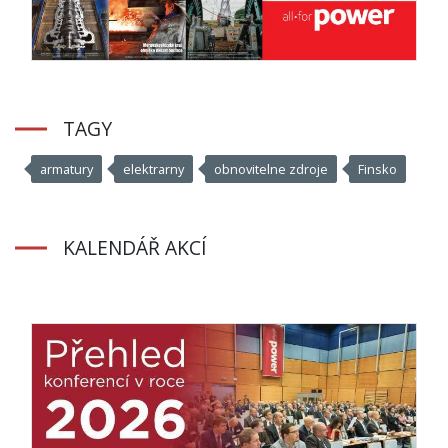
TAGY
armatury
elektrarny
obnovitelne zdroje
Finsko
KALENDÁŘ AKCÍ