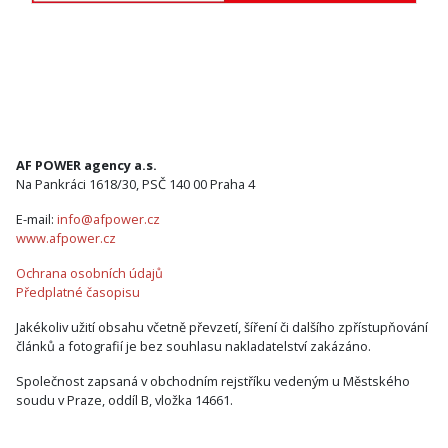
AF POWER agency a.s.
Na Pankráci 1618/30, PSČ 140 00 Praha 4
E-mail:
info@afpower.cz
www.afpower.cz
Ochrana osobních údajů
Předplatné časopisu
Jakékoliv užití obsahu včetně převzetí, šíření či dalšího zpřístupňování
článků a fotografií je bez souhlasu nakladatelství zakázáno.
Společnost zapsaná v obchodním rejstříku vedeným u Městského
soudu v Praze, oddíl B, vložka 14661.