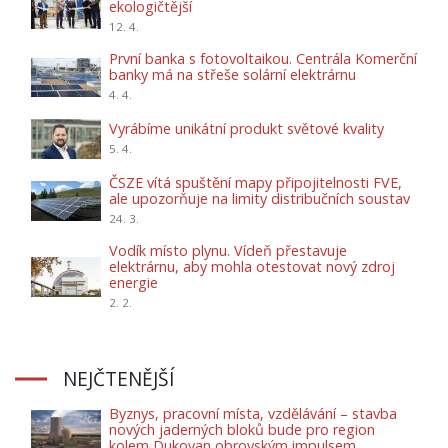
ekologičtější
12. 4.
První banka s fotovoltaikou. Centrála Komerční
banky má na střeše solární elektrárnu
4. 4.
Vyrábíme unikátní produkt světové kvality
5. 4.
ČSZE vítá spuštění mapy připojitelnosti FVE,
ale upozorňuje na limity distribučních soustav
24. 3.
Vodík místo plynu. Vídeň přestavuje
elektrárnu, aby mohla otestovat nový zdroj
energie
2. 2.
NEJČTENĚJŠÍ
Byznys, pracovní místa, vzdělávání – stavba
nových jaderných bloků bude pro region
kolem Dukovan obrovským impulsem