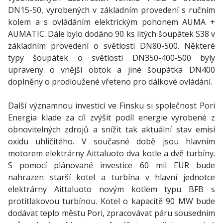
DN15-50, vyrobených v základním provedení s ručním
kolem a s ovládáním elektrickým pohonem AUMA +
AUMATIC. Dále bylo dodáno 90 ks litých šoupátek S38 v
základním provedení o světlosti DN80-500. Některé
typy šoupátek o světlosti DN350-400-500 byly
upraveny o vnější obtok a jiné šoupátka DN400
doplněny o prodloužené vřeteno pro dálkové ovládání.
Další významnou investicí ve Finsku si společnost Pori
Energia klade za cíl zvýšit podíl energie vyrobené z
obnovitelných zdrojů a snížit tak aktuální stav emisí
oxidu uhličitého. V současné době jsou hlavním
motorem elektrárny Aittaluoto dva kotle a dvě turbíny.
S pomocí plánované investice 60 mil EUR bude
nahrazen starší kotel a turbína v hlavní jednotce
elektrárny Aittaluoto novým kotlem typu BFB s
protitlakovou turbínou. Kotel o kapacitě 90 MW bude
dodávat teplo městu Pori, zpracovávat páru sousedním