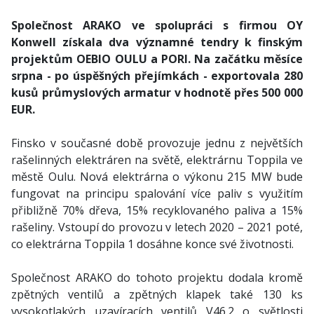
Společnost ARAKO ve spolupráci s firmou OY
Konwell získala dva významné tendry k finským
projektům OEBIO OULU a PORI. Na začátku měsíce
srpna - po úspěšných přejímkách - exportovala 280
kusů průmyslových armatur v hodnotě přes 500 000
EUR.
Finsko v současné době provozuje jednu z největších
rašelinných elektráren na světě, elektrárnu Toppila ve
městě Oulu. Nová elektrárna o výkonu 215 MW bude
fungovat na principu spalování více paliv s využitím
přibližně 70% dřeva, 15% recyklovaného paliva a 15%
rašeliny. Vstoupí do provozu v letech 2020 – 2021 poté,
co elektrárna Toppila 1 dosáhne konce své životnosti.
Společnost ARAKO do tohoto projektu dodala kromě
zpětných ventilů a zpětných klapek také 130 ks
vysokotlakých uzavíracích ventilů V46.2 o světlosti