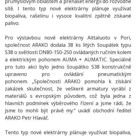
průmyslovým oblastem a přenášet energii do rozvodné
sítě. I tento typ nové elektrárny plánuje využívat
biopaliva, rašelinu i vysoce kvalitní zpětně získané
palivo.
Pro výstavbou nové elektrárny Aittaluoto v Pori,
společnost ARAKO dodala 38 ks litých šoupátek typu
S38 o světlosti DN80-150-250 ovládaných ručním kolem
a elektrickým pohonem AUMA + AUMATIC. Speciálně
pro tuto akci bylo jedno šoupátko S38 konstrukčně
upraveno pro ovládání pneumatickým
pohonem. „Společnosti ARAKO pomohla k získání
zakázek skutečnost, že veškeré armatury vyrábí z
materiálů s evropským původem, což byla jedna z
hlavních podmínek výběrového řízení a jsme rádi, že
jsme to mohli být právě my.“ uvádí obchodní ředitel
ARAKO Petr Hlaváč.
Tento typ nové elektrárny plánuje využívat biopaliva,