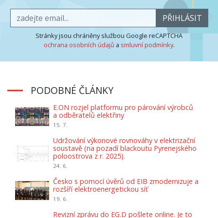
PŘIHLÁSIT
Stránky jsou chráněny službou Google reCAPTCHA
ochrana osobních údajů
a
smluvní podmínky
.
PODOBNÉ ČLÁNKY
E.ON rozjel platformu pro párování výrobců
a odběratelů elektřiny
15. 7.
Udržování výkonové rovnováhy v elektrizační
soustavě (na pozadí blackoutu Pyrenejského
poloostrova z r. 2025).
24. 6.
Česko s pomocí úvěrů od EIB zmodernizuje a
rozšíří elektroenergetickou síť
19. 6.
Revizní zprávu do EG.D pošlete online. Je to