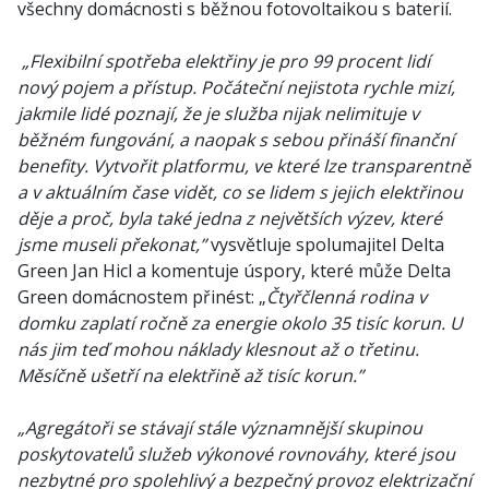
všechny domácnosti s běžnou fotovoltaikou s baterií.
„Flexibilní spotřeba elektřiny je pro 99 procent lidí
nový pojem a přístup. Počáteční nejistota rychle mizí,
jakmile lidé poznají, že je služba nijak nelimituje v
běžném fungování, a naopak s sebou přináší finanční
benefity. Vytvořit platformu, ve které lze transparentně
a v aktuálním čase vidět, co se lidem s jejich elektřinou
děje a proč, byla také jedna z největších výzev, které
jsme museli překonat,”
vysvětluje spolumajitel Delta
Green Jan Hicl a komentuje úspory, které může Delta
Green domácnostem přinést: „
Čtyřčlenná rodina v
domku zaplatí ročně za energie okolo 35 tisíc korun. U
nás jim teď mohou náklady klesnout až o třetinu.
Měsíčně ušetří na elektřině až tisíc korun.”
„Agregátoři se stávají stále významnější skupinou
poskytovatelů služeb výkonové rovnováhy, které jsou
nezbytné pro spolehlivý a bezpečný provoz elektrizační