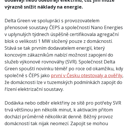
dodávají nebo odebírají elektřinu, což jim může
výrazně snížit náklady na energie.
Delta Green ve spolupráci s provozovatelem
přenosové soustavy ČEPS a společností Nano Energies
v uplynulých týdnech úspěšně certifikovala agregační
blok o velikosti 1 MW složený pouze z domácností.
Stává se tak prvním dodavatelem energií, který
koncovým zákazníkům nabízí možnost zapojení do
služeb výkonové rovnováhy (SVR). Společnost Delta
Green spouští novinku téměř po roce od okamžiku, kdy
společně s ČEPS jako
první v Česku otestovaly a ověřily
,
že domácnosti lze v tuzemských podmínkách zapojit do
řízení elektrizační soustavy.
Dodávka nebo odběr elektřiny ze sítě pro potřeby SVR
trvá většinou jen několik minut, k aktivacím přitom
dochází průměrně několikrát denně. Běžný provoz
domácností tak nijak neomezí. Zapojit se mohou