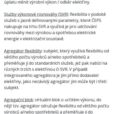
úplatu měnit výrobní výkon / odběr elektřiny.
Služby výkonové rovnováhy (SVR)
: flexibilita v podobě
služeb s jasně definovanými parametry, které ČEPS
nakupuje na trhu SVR a využívá je pro udržování
rovnováhy mezi výrobou a spotřebou elektrické
energie v elektrizační soustavě.
Agregátor flexibility
: subjekt, který využívá flexibilitu od
většího počtu výrobců a/nebo spotřebitelů a
přeměňuje ji do standardních služeb, jež pak nabízí na
různých trzích s elektřinou či SVR. V případě
integrovaného agregátora je jím přímo dodavatel
elektřiny, jako nezávislý agregátor jím může být i třetí
subjekt.
Agregační blok
: virtuální blok o určitém výkonu, do
nějž tzv. agregátor sdružuje flexibilitu od většího počtu
výrobců a/nebo spotřebitelů a přeměňuje ji do