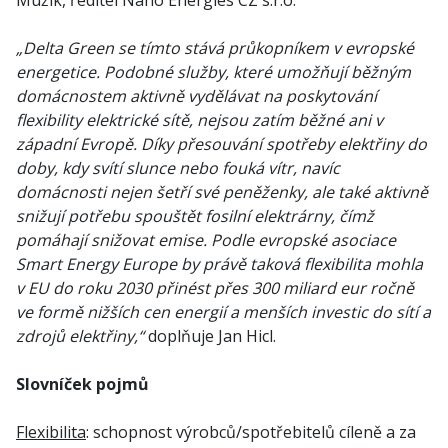
Mužík, ředitel Nano Energies CZ s.r.o.
„Delta Green se tímto stává průkopníkem v evropské
energetice. Podobné služby, které umožňují běžným
domácnostem aktivně vydělávat na poskytování
flexibility elektrické sítě, nejsou zatím běžné ani v
západní Evropě. Díky přesouvání spotřeby elektřiny do
doby, kdy svítí slunce nebo fouká vítr, navíc
domácnosti nejen šetří své peněženky, ale také aktivně
snižují potřebu spouštět fosilní elektrárny, čímž
pomáhají snižovat emise. Podle evropské asociace
Smart Energy Europe by právě taková flexibilita mohla
v EU do roku 2030 přinést přes 300 miliard eur ročně
ve formě nižších cen energií a menších investic do sítí a
zdrojů elektřiny,“
doplňuje Jan Hicl.
Slovníček pojmů
Flexibilita
: schopnost výrobců/spotřebitelů cíleně a za