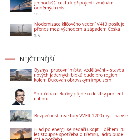
jednodušší cesta k připojení i změnám
odběrných míst
10. 6.
Modernizace klíčového vedení V413 posiluje
přenos mezi východem a západem Česka
9. 6.
NEJČTENĚJŠÍ
Byznys, pracovní místa, vzdělávání – stavba
nových jaderných bloků bude pro region
kolem Dukovan obrovským impulsem
Spotřeba elektřiny půjde o desítky procent
nahoru
Bezpečnost: reaktory VVER-1200 myslí na vše
Hlad po energii se nedaří ukojit – během 20
let stoupne spotřeba o třetinu, jádro bude
stále potřeba