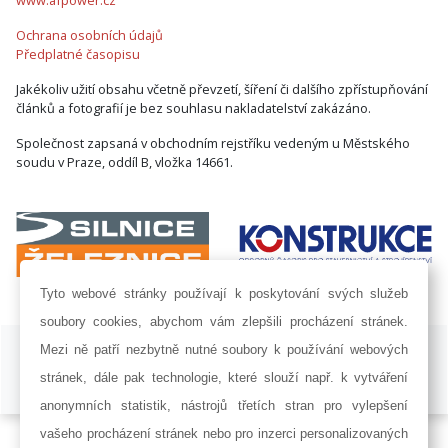
Ochrana osobních údajů
Předplatné časopisu
Jakékoliv užití obsahu včetně převzetí, šíření či dalšího zpřístupňování
článků a fotografií je bez souhlasu nakladatelství zakázáno.
Společnost zapsaná v obchodním rejstříku vedeným u Městského
soudu v Praze, oddíl B, vložka 14661.
Tyto webové stránky používají k poskytování svých služeb
soubory cookies, abychom vám zlepšili procházení stránek.
ISSN 1802-8535 © 2009 - 2026 AF POWER agency a.s. |
Nastavení
Mezi ně patří nezbytně nutné soubory k používání webových
cookies
stránek, dále pak technologie, které slouží např. k vytváření
Developed by:
Railsformers s.r.o.
anonymních statistik, nástrojů třetích stran pro vylepšení
vašeho procházení stránek nebo pro inzerci personalizovaných