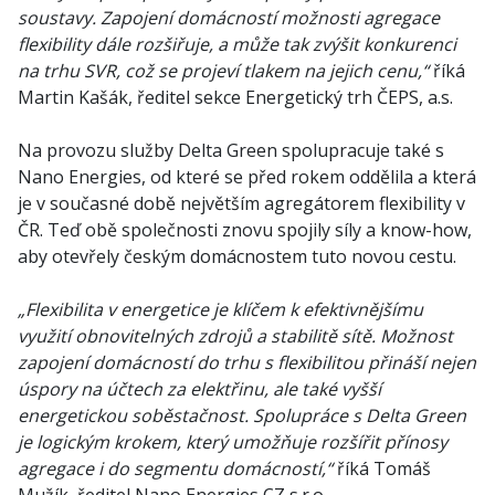
soustavy. Zapojení domácností možnosti agregace
flexibility dále rozšiřuje, a může tak zvýšit konkurenci
na trhu SVR, což se projeví tlakem na jejich cenu,“
říká
Martin Kašák, ředitel sekce Energetický trh ČEPS, a.s.
Na provozu služby Delta Green spolupracuje také s
Nano Energies, od které se před rokem oddělila a která
je v současné době největším agregátorem flexibility v
ČR. Teď obě společnosti znovu spojily síly a know-how,
aby otevřely českým domácnostem tuto novou cestu.
„Flexibilita v energetice je klíčem k efektivnějšímu
využití obnovitelných zdrojů a stabilitě sítě. Možnost
zapojení domácností do trhu s flexibilitou přináší nejen
úspory na účtech za elektřinu, ale také vyšší
energetickou soběstačnost. Spolupráce s Delta Green
je logickým krokem, který umožňuje rozšířit přínosy
agregace i do segmentu domácností,“
říká Tomáš