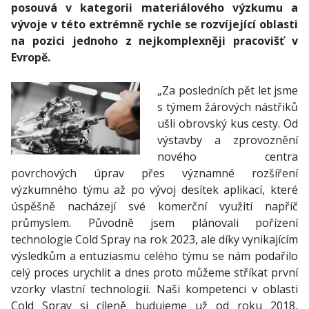
posouvá v kategorii materiálového výzkumu a
vývoje v této extrémně rychle se rozvíjející oblasti
na pozici jednoho z nejkomplexněji pracovišť v
Evropě.
„Za posledních pět let jsme
s týmem žárových nástřiků
ušli obrovský kus cesty. Od
výstavby a zprovoznění
nového centra
povrchových úprav přes významné rozšíření
výzkumného týmu až po vývoj desítek aplikací, které
úspěšně nacházejí své komerční využití napříč
průmyslem. Původně jsem plánovali pořízení
technologie Cold Spray na rok 2023, ale díky vynikajícím
výsledkům a entuziasmu celého týmu se nám podařilo
celý proces urychlit a dnes proto můžeme stříkat první
vzorky vlastní technologií. Naši kompetenci v oblasti
Cold Spray si cíleně budujeme už od roku 2018,