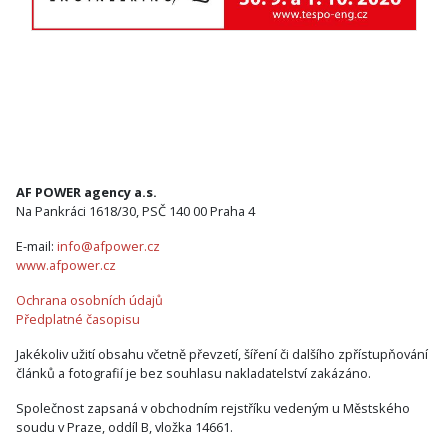
AF POWER agency a.s.
Na Pankráci 1618/30, PSČ 140 00 Praha 4
E-mail:
info@afpower.cz
www.afpower.cz
Ochrana osobních údajů
Předplatné časopisu
Jakékoliv užití obsahu včetně převzetí, šíření či dalšího zpřístupňování
článků a fotografií je bez souhlasu nakladatelství zakázáno.
Společnost zapsaná v obchodním rejstříku vedeným u Městského
soudu v Praze, oddíl B, vložka 14661.