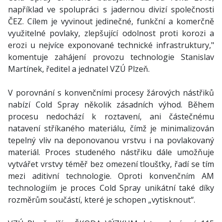
například ve spolupráci s jadernou divizí společnosti
ČEZ. Cílem je vyvinout jedinečné, funkční a komerčně
využitelné povlaky, zlepšující odolnost proti korozi a
erozi u nejvíce exponované technické infrastruktury,"
komentuje zahájení provozu technologie Stanislav
Martínek, ředitel a jednatel VZÚ Plzeň.
V porovnání s konvenčními procesy žárových nástřiků
nabízí Cold Spray několik zásadních výhod. Během
procesu nedochází k roztavení, ani částečnému
natavení stříkaného materiálu, čímž je minimalizován
tepelný vliv na deponovanou vrstvu i na povlakovaný
materiál. Proces studeného nástřiku dále umožňuje
vytvářet vrstvy téměř bez omezení tloušťky, řadí se tím
mezi aditivní technologie. Oproti konvenčním AM
technologiím je proces Cold Spray unikátní také díky
rozměrům součástí, které je schopen „vytisknout“.