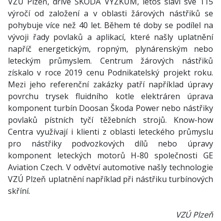
VZÚ Plzeň, dříve ŠKODA VÝZKUM, letos slaví své 115
výročí od založení a v oblasti žárových nástřiků se
pohybuje více než 40 let. Během té doby se podílel na
vývoji řady povlaků a aplikací, které našly uplatnění
napříč energetickým, ropným, plynárenským nebo
leteckým průmyslem. Centrum žárových nástřiků
získalo v roce 2019 cenu Podnikatelský projekt roku.
Mezi jeho referenční zakázky patří například úpravy
povrchu trysek fluidního kotle elektráren úprava
komponent turbín Doosan Škoda Power nebo nástřiky
povlaků pístních tyčí těžebních strojů. Know-how
Centra využívají i klienti z oblasti leteckého průmyslu
pro nástřiky podvozkových dílů nebo úpravy
komponent leteckých motorů H-80 společnosti GE
Aviation Czech. V odvětví automotive našly technologie
VZÚ Plzeň uplatnění například při nástřiku turbínových
skříní.
VZÚ Plzeň