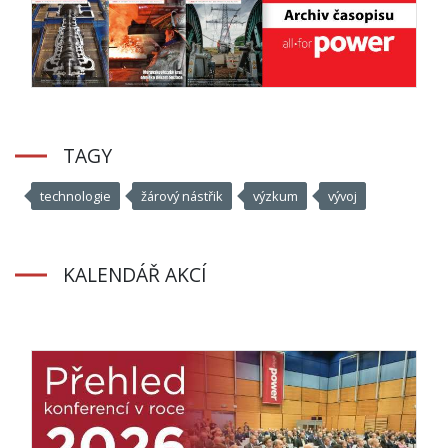
TAGY
technologie
žárový nástřik
výzkum
vývoj
KALENDÁŘ AKCÍ