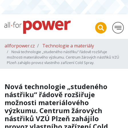
allforpower.cz
Technologie a materiály
Nová technologie „studeného nástřiku“ řádově rozšiřuje
možnosti materiálového výzkumu. Centrum žárových nástřiků VZÚ
Plzeň zahájilo provoz vlastního zařízení Cold Spray.
Nová technologie „studeného
nástřiku“ řádově rozšiřuje
možnosti materiálového
výzkumu. Centrum žárových
nástřiků VZÚ Plzeň zahájilo
provoz vlastního zařízení Cold