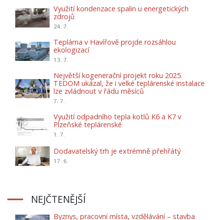
Využití kondenzace spalin u energetických
zdrojů
24. 7.
Teplárna v Havířově projde rozsáhlou
ekologizací
13. 7.
Největší kogenerační projekt roku 2025.
TEDOM ukázal, že i velké teplárenské instalace
lze zvládnout v řádu měsíců
7. 7.
Využití odpadního tepla kotlů K6 a K7 v
Plzeňské teplárenské
1. 7.
Dodavatelský trh je extrémně přehřátý
17. 6.
NEJČTENĚJŠÍ
Byznys, pracovní místa, vzdělávání – stavba