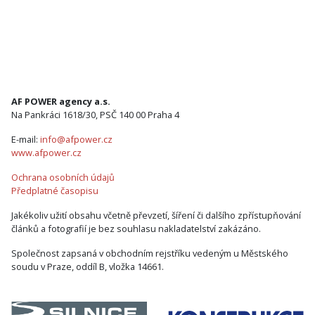
AF POWER agency a.s.
Na Pankráci 1618/30, PSČ 140 00 Praha 4
E-mail:
info@afpower.cz
www.afpower.cz
Ochrana osobních údajů
Předplatné časopisu
Jakékoliv užití obsahu včetně převzetí, šíření či dalšího zpřístupňování
článků a fotografií je bez souhlasu nakladatelství zakázáno.
Společnost zapsaná v obchodním rejstříku vedeným u Městského
soudu v Praze, oddíl B, vložka 14661.