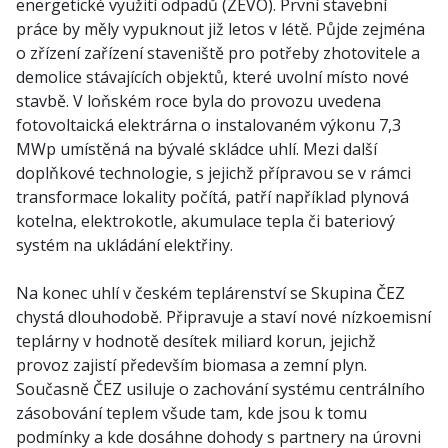
energetické využití odpadů (ZEVO). První stavební
práce by měly vypuknout již letos v létě. Půjde zejména
o zřízení zařízení staveniště pro potřeby zhotovitele a
demolice stávajících objektů, které uvolní místo nové
stavbě. V loňském roce byla do provozu uvedena
fotovoltaická elektrárna o instalovaném výkonu 7,3
MWp umístěná na bývalé skládce uhlí. Mezi další
doplňkové technologie, s jejichž přípravou se v rámci
transformace lokality počítá, patří například plynová
kotelna, elektrokotle, akumulace tepla či bateriový
systém na ukládání elektřiny.
Na konec uhlí v českém teplárenství se Skupina ČEZ
chystá dlouhodobě. Připravuje a staví nové nízkoemisní
teplárny v hodnotě desítek miliard korun, jejichž
provoz zajistí především biomasa a zemní plyn.
Současně ČEZ usiluje o zachování systému centrálního
zásobování teplem všude tam, kde jsou k tomu
podmínky a kde dosáhne dohody s partnery na úrovni