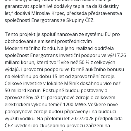
garantovat spolehlivé dodávky tepla na další desítky
let,“ dodává Miroslav Krpec, předseda představenstva
společnosti Energotrans ze Skupiny ČEZ.
Tento projekt je spolufinancován ze systému EU pro
obchodování s emisemi prostřednictvím
Modernizačního fondu. Na jeho realizaci obdržela
společnost Energotrans investiční podporu ve výši 7,26
miliard korun, která tvoří více než 50 % z celkových
výdajů, i provozní podporu ve formě aukčního bonusu
na elektřinu po dobu 15 let od zprovoznění zdroje.
Celkové investice v lokalitě Mělník dosáhnou více než
50 miliard korun. Postupně budou postaveny a
zprovozněny až tři paroplynové zdroje o celkovém
elektrickém výkonu téměř 1200 MWe. Veškeré nové
paroplynové zdroje budou připraveny i na budoucí
využití vodíku. Na přelomu let 2027/2028 předpokládá
ČEZ uvedení do zkušebního provozu zařízení na