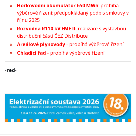
Horkovodní akumulátor 650 MWh
: probíhá
výběrové řízení; předpokládaný podpis smlouvy v
říjnu 2025
Rozvodna R110 kV EME II:
realizace s výstavbou
distribuční části ČEZ Distribuce
Areálové plynovody
- probíhá výběrové řízení
Chladicí řad
- probíhá výběrové řízení
-red-