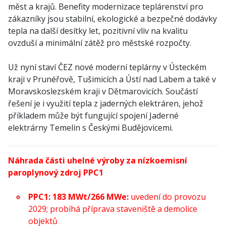
měst a krajů. Benefity modernizace teplárenství pro
zákazníky jsou stabilní, ekologické a bezpečné dodávky
tepla na další desítky let, pozitivní vliv na kvalitu
ovzduší a minimální zátěž pro městské rozpočty.
Už nyní staví ČEZ nové moderní teplárny v Ústeckém
kraji v Prunéřově, Tušimicích a Ústí nad Labem a také v
Moravskoslezském kraji v Dětmarovicích. Součástí
řešení je i využití tepla z jaderných elektráren, jehož
příkladem může být fungující spojení Jaderné
elektrárny Temelín s Českými Budějovicemi.
Náhrada části uhelné výroby za nízkoemisní
paroplynový zdroj PPC1
PPC1: 183 MWt/266 MWe:
uvedení do provozu
2029; probíhá příprava staveniště a demolice
objektů