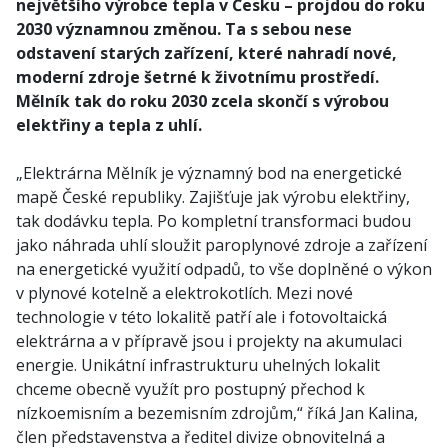
největšího výrobce tepla v Česku – projdou do roku
2030 významnou změnou. Ta s sebou nese
odstavení starých zařízení, které nahradí nové,
moderní zdroje šetrné k životnímu prostředí.
Mělník tak do roku 2030 zcela skončí s výrobou
elektřiny a tepla z uhlí.
„Elektrárna Mělník je významný bod na energetické
mapě České republiky. Zajišťuje jak výrobu elektřiny,
tak dodávku tepla. Po kompletní transformaci budou
jako náhrada uhlí sloužit paroplynové zdroje a zařízení
na energetické využití odpadů, to vše doplněné o výkon
v plynové kotelně a elektrokotlích. Mezi nové
technologie v této lokalitě patří ale i fotovoltaická
elektrárna a v přípravě jsou i projekty na akumulaci
energie. Unikátní infrastrukturu uhelných lokalit
chceme obecně využít pro postupný přechod k
nízkoemisním a bezemisním zdrojům,“ říká Jan Kalina,
člen představenstva a ředitel divize obnovitelná a