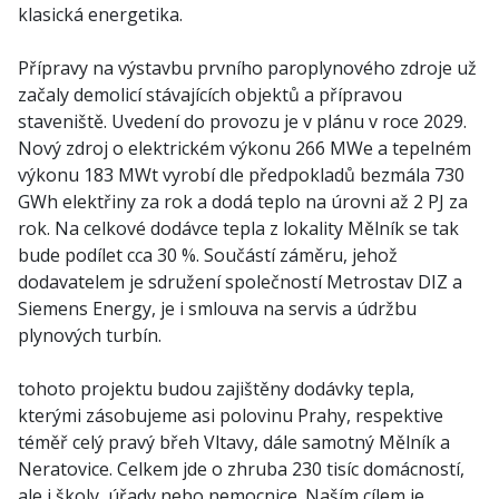
klasická energetika.
Přípravy na výstavbu prvního paroplynového zdroje už
začaly demolicí stávajících objektů a přípravou
staveniště. Uvedení do provozu je v plánu v roce 2029.
Nový zdroj o elektrickém výkonu 266 MWe a tepelném
výkonu 183 MWt vyrobí dle předpokladů bezmála 730
GWh elektřiny za rok a dodá teplo na úrovni až 2 PJ za
rok. Na celkové dodávce tepla z lokality Mělník se tak
bude podílet cca 30 %. Součástí záměru, jehož
dodavatelem je sdružení společností Metrostav DIZ a
Siemens Energy, je i smlouva na servis a údržbu
plynových turbín.
tohoto projektu budou zajištěny dodávky tepla,
kterými zásobujeme asi polovinu Prahy, respektive
téměř celý pravý břeh Vltavy, dále samotný Mělník a
Neratovice. Celkem jde o zhruba 230 tisíc domácností,
ale i školy, úřady nebo nemocnice. Naším cílem je