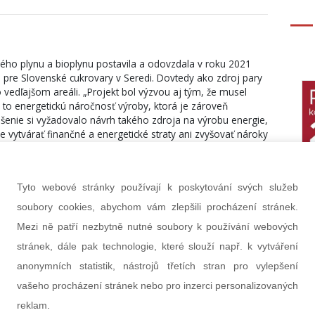
ého plynu a bioplynu postavila a odovzdala v roku 2021
pre Slovenské cukrovary v Seredi. Dovtedy ako zdroj pary
o vedľajšom areáli. „Projekt bol výzvou aj tým, že musel
a to energetickú náročnosť výroby, ktorá je zároveň
šenie si vyžadovalo návrh takého zdroja na výrobu energie,
 vytvárať finančné a energetické straty ani zvyšovať nároky
potrebuje energiu na výrobu,“ objasňuje náročnosť zákazky
Tyto webové stránky používají k poskytování svých služeb
 s ČEZ Energetické služby uzavrela kontrakt na výstavbu
 cukrovaru v Opave. Zákazka je v režime „Design & Build“,
soubory cookies, abychom vám zlepšili procházení stránek.
ráce vrátane kompletnej projektovej dokumentácie. Výrobu
Mezi ně patří nezbytně nutné soubory k používání webových
 27 tp/hod a jedenkrát 4 tp/hod. Ako palivo v nich môže
stránek, dále pak technologie, které slouží např. k vytváření
ovací olej.
anonymních statistik, nástrojů třetích stran pro vylepšení
významne pomáhajú skúsenosti z výstavby teplárne pre
vašeho procházení stránek nebo pro inzerci personalizovaných
ow-how Erik Vicena z PPA CONTROLL.
reklam.