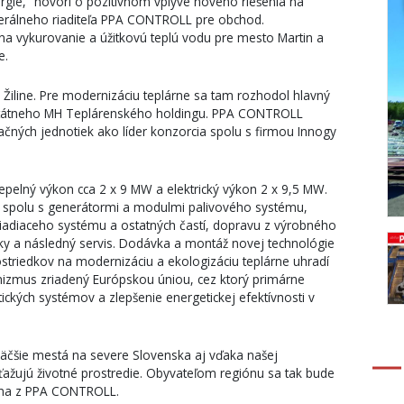
rgie,“ hovorí o pozitívnom vplyve nového riešenia na
enerálneho riaditeľa PPA CONTROLL pre obchod.
a vykurovanie a úžitkovú teplú vodu pre mesto Martin a
e.
v Žiline. Pre modernizáciu teplárne sa tam rozhodol hlavný
 štátneho MH Teplárenského holdingu. PPA CONTROLL
ných jednotiek ako líder konzorcia spolu s firmou Innogy
pelný výkon cca 2 x 9 MW a elektrický výkon 2 x 9,5 MW.
 spolu s generátormi a modulmi palivového systému,
 riadiaceho systému a ostatných častí, dopravu z výrobného
ky a následný servis. Dodávka a montáž novej technológie
ostriedkov na modernizáciu a ekologizáciu teplárne uhradí
izmus zriadený Európskou úniou, cez ktorý primárne
ických systémov a zlepšenie energetickej efektívnosti v
väčšie mestá na severe Slovenska aj vďaka našej
ťažujú životné prostredie. Obyvateľom regiónu sa tak bude
icena z PPA CONTROLL.