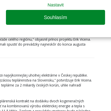
nie budovy teplárne, komínov, prípojky zemného plynu a
Nastavit
ŕňa výbavu kotolne, vybudovanie a sprevádzkovanie
 zemného plynu a bioplynu, vyvedenia tepelného výkonu zo
Souhlasím
nadradeného riadiaceho systému a systémov merania a
finančné zdroje, zníži energetickú náročnosť výroby cukru a
aže celého regiónu,“ objasnil prínos projektu Erik Vicena.
mali spustiť do prevádzky najneskôr do konca augusta
i najvýkonnejšej uhoľnej elektrárne v Českej republike.
áciou teplárenstva na Slovensku,“ potvrdzuje Erik Vicena.
teplárne za 2 miliardy českých korún, uhlie nahradí
plárenská kontrakt na dodávku dvoch kogeneračných
iť na kombinovanú výrobu elektrickej energie a tepla s
 11,5 MWe. Teplom z prevádzky motorov bude následne