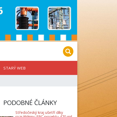
STARÝ WEB
PODOBNÉ ČLÁNKY
Středočeský kraj ušetří díky
rozsáhlému EPC projektu 470 mil.