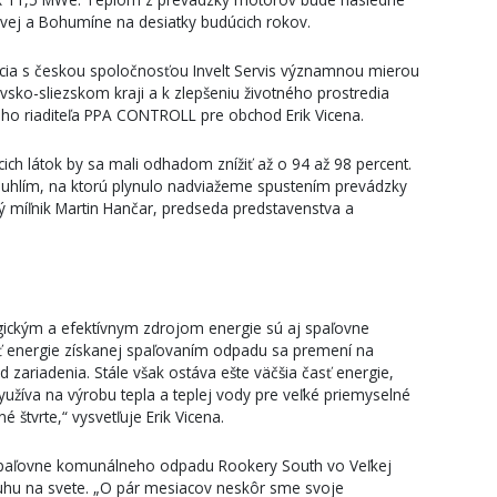
vej a Bohumíne na desiatky budúcich rokov.
rcia s českou spoločnosťou Invelt Servis významnou mierou
avsko-sliezskom kraji a k zlepšeniu životného prostredia
eho riaditeľa PPA CONTROLL pre obchod Erik Vicena.
cich látok by sa mali odhadom znížiť až o 94 až 98 percent.
a uhlím, na ktorú plynulo nadviažeme spustením prevádzky
 míľnik Martin Hančar, predseda predstavenstva a
ickým a efektívnym zdrojom energie sú aj spaľovne
ť energie získanej spaľovaním odpadu sa premení na
 zariadenia. Stále však ostáva ešte väčšia časť energie,
využíva na výrobu tepla a teplej vody pre veľké priemyselné
 štvrte,“ vysvetľuje Erik Vicena.
spaľovne komunálneho odpadu Rookery South vo Veľkej
ruhu na svete. „O pár mesiacov neskôr sme svoje