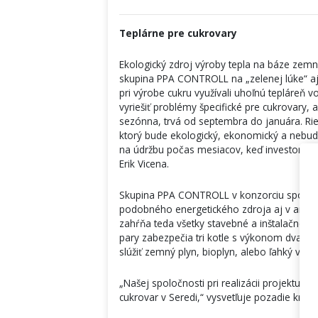
Teplárne pre cukrovary
Ekologický zdroj výroby tepla na báze zemn
skupina PPA CONTROLL na „zelenej lúke“ aj 
pri výrobe cukru využívali uhoľnú tepláreň v
vyriešiť problémy špecifické pre cukrovary, 
sezónna, trvá od septembra do januára. Rie
ktorý bude ekologický, ekonomický a nebude
na údržbu počas mesiacov, keď investor ne
Erik Vicena.
Skupina PPA CONTROLL v konzorciu spoločne
podobného energetického zdroja aj v areáli
zahŕňa teda všetky stavebné a inštalačné p
pary zabezpečia tri kotle s výkonom dvakrát
slúžiť zemný plyn, bioplyn, alebo ľahký vykur
„Našej spoločnosti pri realizácii projektu 
cukrovar v Seredi,“ vysvetľuje pozadie kn