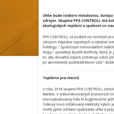
Uhlie bude čoskoro minulosťou. Európa
zdrojov. Skupina PPA CONTROLL má boh
ekologických teplární a spaľovní vo via
PPA CONTROLL sa podieľa na mnohých projek
zdrojom inšpirácie úspešných a vytvárať svet
holdingu. “ Spoločným menovateľom našich ak
stopy,“ vysvetľuje Bystrík Berthoty, ktorý j
to, aby dosiahla úspech potrebuje súbor pev
pri akomkoľvek podnikateľskom úsilí,“ dodá
Teplárne pre mestá
V roku 2018 skupina PPA CONTROLL zvíťazila
Martine. V zrekonštruovaných priestoroch inš
novovybudovanej hale tri kogeneračné jed
Celkový novo inštalovaný elektrický výkon j
mohli úplne odstaviť spaľovanie uhlia a p