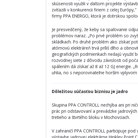
skúsenosti využili v ďalšom projekte výs
zvíťazili v konkurencii firiem z celej Európy
firmy PPA ENERGO, ktorá je dcérskou spol
Je presvedčený, že keby sa spaľovanie odpad
problémov naraz. „Po prvé problém so zvy
skládkach. Po druhé problém ako získať potr
atómovú elektráreň trvá príliš dlho a obnovit
geografických podmienkach nedajú využiť be
rozvodnej siete z dôvodu závislosti od poč
spálením dá získať až 8 až 12 GJ energie.
uhlia, no s neporovnateľne horším vplyvom n
Dôležitou súčasťou biznisu je jadro
Skupina PPA CONTROLL nechýba ani pri ničo
prác pri odstavovaní a prevádzke jadrových 
tretieho a štvrtého bloku v Mochovciach.
V zahraničí PPA CONTROLL participuje pod 
výstavbe jadrovej elektrárne Hinkley Point C