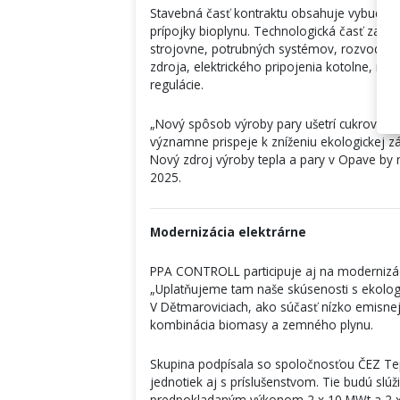
Stavebná časť kontraktu obsahuje vybudova
prípojky bioplynu. Technologická časť zah
strojovne, potrubných systémov, rozvodov
zdroja, elektrického pripojenia kotolne, 
regulácie.
„Nový spôsob výroby pary ušetrí cukrovaru 
významne prispeje k zníženiu ekologickej záť
Nový zdroj výroby tepla a pary v Opave by 
2025.
Modernizácia elektrárne
PPA CONTROLL participuje aj na modernizáci
„Uplatňujeme tam naše skúsenosti s ekologiz
V Dětmaroviciach, ako súčasť nízko emisnej 
kombinácia biomasy a zemného plynu.
Skupina podpísala so spoločnosťou ČEZ Te
jednotiek aj s príslušenstvom. Tie budú slúž
predpokladaným výkonom 2 x 10 MWt a 2 x