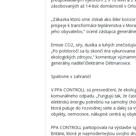
zásobovaných až 14-tisíc domácností v Orlo
„Zákazka ktorú sme získali ako líder konzo
prispeje k transformácii teplárenstva v Mor
jeho obyvateľov,“ ocenil zástupca generáln
Emisie CO2, síry, dusíka a tuhých znečisťujú
„Po polstoročí sa tu skončí éra vykurovani
ekologických zdrojov,“ komentuje významný
generálny riaditeľ Elektrárne Dětmarovice.
Spaľovne v zahraničí
V PPA CONTROLL sú presvedčení, že ekolog
komunálneho odpadu. „Fungujú tak, že čas
elektrickú energiu potrebnú na samotný chod
ktorá putuje do rozvodnej siete a ďalej sa 
objekty, nemocnice, nákupné centrá aj obytné
PPA CONTROLL participovala na výstavbe 
Británii, ktorá je najmodernejšou svojho d