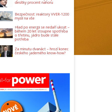
desítky procent nahoru
Bezpečnost: reaktory VVER-1200
myslí na vše
Hlad po energii se nedaří ukojit –
během 20 let stoupne spotřeba
o třetinu, jádro bude stále
potřeba
Za minutu dvanáct – hrozí konec
českého jaderného know-how?