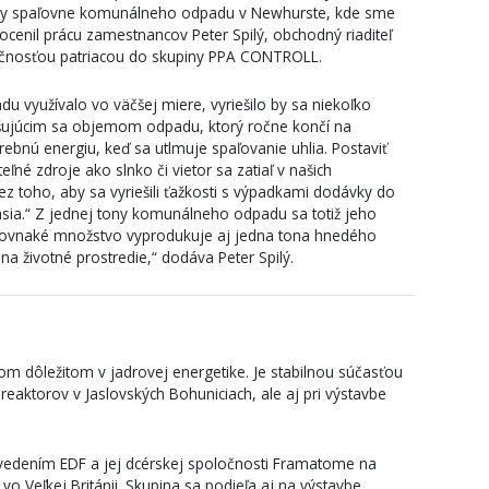
tavby spaľovne komunálneho odpadu v Newhurste, kde sme
,“ ocenil prácu zamestnancov Peter Spilý, obchodný riaditeľ
očnosťou patriacou do skupiny PPA CONTROLL.
u využívalo vo väčšej miere, vyriešilo by sa niekoľko
šujúcim sa objemom odpadu, ktorý ročne končí na
ebnú energiu, keď sa utlmuje spaľovanie uhlia. Postaviť
eľné zdroje ako slnko či vietor sa zatiaľ v našich
z toho, aby sa vyriešili ťažkosti s výpadkami dodávky do
asia.“ Z jednej tony komunálneho odpadu sa totiž jeho
 „Rovnaké množstvo vyprodukuje aj jedna tona hnedého
a životné prostredie,“ dodáva Peter Spilý.
m dôležitom v jadrovej energetike. Je stabilnou súčasťou
reaktorov v Jaslovských Bohuniciach, ale aj pri výstavbe
vedením EDF a jej dcérskej spoločnosti Framatome na
 vo Veľkej Británii. Skupina sa podieľa aj na výstavbe