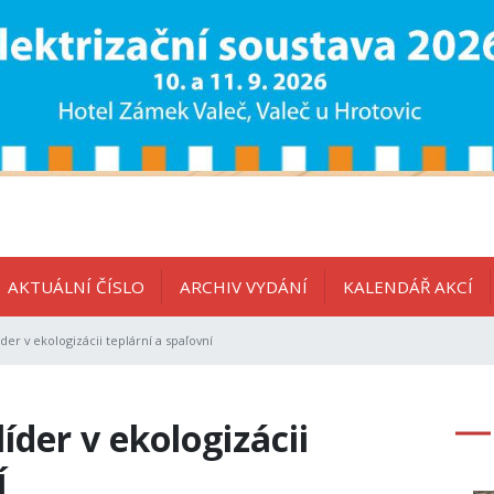
AKTUÁLNÍ ČÍSLO
ARCHIV VYDÁNÍ
KALENDÁŘ AKCÍ
er v ekologizácii teplární a spaľovní
der v ekologizácii
í