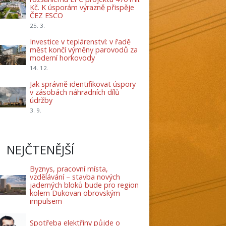
Kč. K úsporám výrazně přispěje
ČEZ ESCO
25. 3.
Investice v teplárenství: v řadě
měst končí výměny parovodů za
moderní horkovody
14. 12.
Jak správně identifikovat úspory
v zásobách náhradních dílů
údržby
3. 9.
NEJČTENĚJŠÍ
Byznys, pracovní místa,
vzdělávání – stavba nových
jaderných bloků bude pro region
kolem Dukovan obrovským
impulsem
Spotřeba elektřiny půjde o