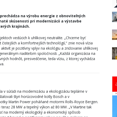
 prechádza na výrobu energie z obnoviteľných
até skúsenosti pri modernizácii a výstavbe
cerých krajinách.
toch vedúcich k uhlíkovej neutralite. „Chceme byť
 čistejších a komfortnejších technológií,“ znie nová vízia
tivít je pozitívny vplyv na ekológiu a znižovanie uhlíkovej
e generálnym riaditeľom spoločnosti. „Každá organizácia na
ných hodnôt, presvedčenie, teda víziu, z ktorej vychádza
va.
 v súťaži na modernizáciu a ekologizáciu teplárne v
talovali štyri horúcovodné kotly Bosch a v
notky Martin Power poháňané motormi Rolls-Royce Bergen.
e teraz 28 MW a tepelný výkon až 80 MW. „V Martine tak
rejsť na moderný ekologický a ekonomický spôsob