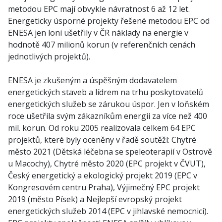
metodou EPC mají obvykle návratnost 6 až 12 let.
Energeticky úsporné projekty řešené metodou EPC od
ENESA jen loni ušetřily v ČR náklady na energie v
hodnotě 407 milionů korun (v referenčních cenách
jednotlivých projektů).
ENESA je zkušeným a úspěšným dodavatelem
energetických staveb a lídrem na trhu poskytovatelů
energetických služeb se zárukou úspor. Jen v loňském
roce ušetřila svým zákazníkům energii za více než 400
mil. korun. Od roku 2005 realizovala celkem 64 EPC
projektů, které byly oceněny v řadě soutěží: Chytré
město 2021 (Dětská léčebna se speleoterapií v Ostrově
u Macochy), Chytré město 2020 (EPC projekt v ČVUT),
Český energetický a ekologický projekt 2019 (EPC v
Kongresovém centru Praha), Výjimečný EPC projekt
2019 (město Písek) a Nejlepší evropský projekt
energetických služeb 2014 (EPC v jihlavské nemocnici).