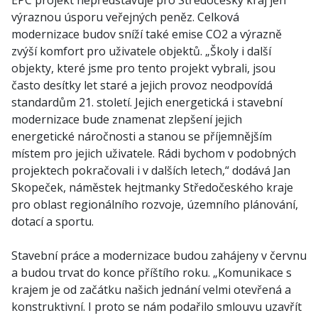
EPC projekt nepředstavuje pro Středočeský kraj jen
výraznou úsporu veřejných peněz. Celková
modernizace budov sníží také emise CO2 a výrazně
zvýší komfort pro uživatele objektů. „Školy i další
objekty, které jsme pro tento projekt vybrali, jsou
často desítky let staré a jejich provoz neodpovídá
standardům 21. století. Jejich energetická i stavební
modernizace bude znamenat zlepšení jejich
energetické náročnosti a stanou se příjemnějším
místem pro jejich uživatele. Rádi bychom v podobných
projektech pokračovali i v dalších letech,“ dodává Jan
Skopeček, náměstek hejtmanky Středočeského kraje
pro oblast regionálního rozvoje, územního plánování,
dotací a sportu.
Stavební práce a modernizace budou zahájeny v červnu
a budou trvat do konce příštího roku. „Komunikace s
krajem je od začátku našich jednání velmi otevřená a
konstruktivní. I proto se nám podařilo smlouvu uzavřít