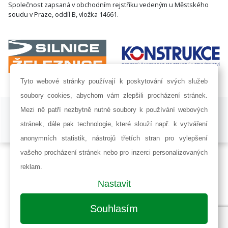
Společnost zapsaná v obchodním rejstříku vedeným u Městského
soudu v Praze, oddíl B, vložka 14661.
Tyto webové stránky používají k poskytování svých služeb
soubory cookies, abychom vám zlepšili procházení stránek.
ISSN 1802-8535 © 2009 - 2026 AF POWER agency a.s. |
Nastavení
Mezi ně patří nezbytně nutné soubory k používání webových
cookies
stránek, dále pak technologie, které slouží např. k vytváření
Developed by:
Railsformers s.r.o.
anonymních statistik, nástrojů třetích stran pro vylepšení
vašeho procházení stránek nebo pro inzerci personalizovaných
reklam.
Nastavit
Souhlasím