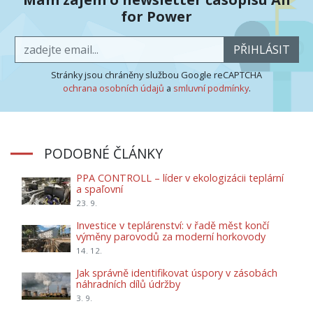
for Power
PŘIHLÁSIT
Stránky jsou chráněny službou Google reCAPTCHA
ochrana osobních údajů
a
smluvní podmínky
.
PODOBNÉ ČLÁNKY
PPA CONTROLL – líder v ekologizácii teplární
a spaľovní
23. 9.
Investice v teplárenství: v řadě měst končí
výměny parovodů za moderní horkovody
14. 12.
Jak správně identifikovat úspory v zásobách
náhradních dílů údržby
3. 9.