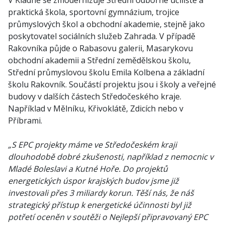
V Kladně se zmodernizuje Střední odborné učiliště a
praktická škola, sportovní gymnázium, trojice
průmyslových škol a obchodní akademie, stejně jako
poskytovatel sociálních služeb Zahrada. V případě
Rakovníka půjde o Rabasovu galerii, Masarykovu
obchodní akademii a Střední zemědělskou školu,
Střední průmyslovou školu Emila Kolbena a základní
školu Rakovník. Součástí projektu jsou i školy a veřejné
budovy v dalších částech Středočeského kraje.
Například v Mělníku, Křivoklátě, Zdicích nebo v
Příbrami.
„S EPC projekty máme ve Středočeském kraji
dlouhodobě dobré zkušenosti, například z nemocnic v
Mladé Boleslavi a Kutné Hoře. Do projektů
energetických úspor krajských budov jsme již
investovali přes 3 miliardy korun. Těší nás, že náš
strategický přístup k energetické účinnosti byl již
potřetí oceněn v soutěži o Nejlepší připravovaný EPC