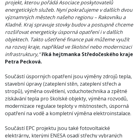
projekt, kterou pořádá Asociace poskytovatelů
energetických služeb. Nyní pokračujeme v dalších dvou
významných městech našeho regionu – Rakovníku a
Kladně. Kraj spravuje stovky budov a postupně chceme
rozšiřovat energeticky úsporná opatření i v dalších
objektech. Takto ušetřené finance pak můžeme využít
na rozvoj kraje, například ve školství nebo modernizaci
infrastruktury,“
říká hejtmanka Středočeského kraje
Petra Pecková.
Součástí úsporných opatření jsou výměny zdrojů tepla,
stavební úpravy (zateplení stěn, zateplení střech a
stropů), výměna osvětlení, vzduchotechnika a zpětné
získávání tepla pro školské objekty, výměna rozvodů,
modernizace regulace teploty v místnostech, úsporná
opatření na vodě a kompletní výměna elektroinstalace.
Součástí EPC projektu jsou také fotovoltaické
elektrárny, kterými ENESA osadí střechy vybraných