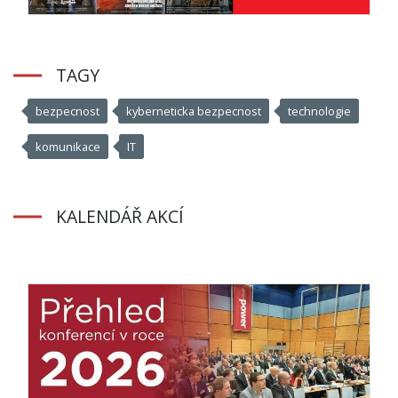
TAGY
bezpecnost
kyberneticka bezpecnost
technologie
komunikace
IT
KALENDÁŘ AKCÍ