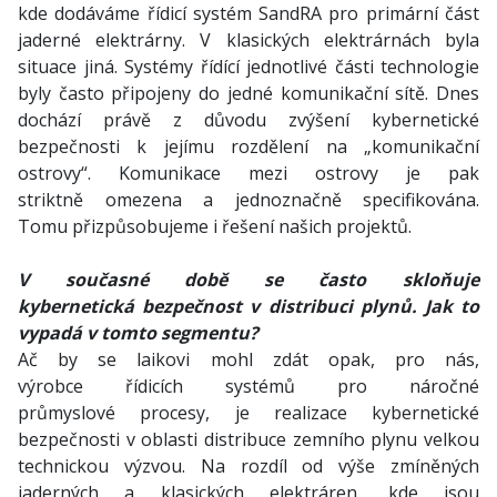
kde dodáváme řídicí systém SandRA pro primární část
jaderné elektrárny. V klasických elektrárnách byla
situace jiná. Systémy řídící jednotlivé části technologie
byly často připojeny do jedné komunikační sítě. Dnes
dochází právě z důvodu zvýšení kybernetické
bezpečnosti k jejímu rozdělení na „komunikační
ostrovy“. Komunikace mezi ostrovy je pak
striktně omezena a jednoznačně specifikována.
Tomu přizpůsobujeme i řešení našich projektů.
V současné době se často skloňuje
kybernetická bezpečnost v distribuci plynů. Jak to
vypadá v tomto segmentu?
Ač by se laikovi mohl zdát opak, pro nás,
výrobce řídicích systémů pro náročné
průmyslové procesy, je realizace kybernetické
bezpečnosti v oblasti distribuce zemního plynu velkou
technickou výzvou. Na rozdíl od výše zmíněných
jaderných a klasických elektráren, kde jsou