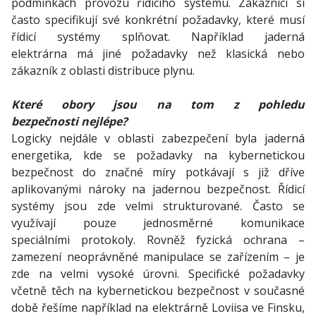
podmínkách provozu řídicího systému. Zákazníci si
často specifikují své konkrétní požadavky, které musí
řídicí systémy splňovat. Například jaderná
elektrárna má jiné požadavky než klasická nebo
zákazník z oblasti distribuce plynu.
Které obory jsou na tom z pohledu
bezpečnosti nejlépe?
Logicky nejdále v oblasti zabezpečení byla jaderná
energetika, kde se požadavky na kybernetickou
bezpečnost do značné míry potkávají s již dříve
aplikovanými nároky na jadernou bezpečnost. Řídicí
systémy jsou zde velmi strukturované. Často se
využívají pouze jednosměrné komunikace
speciálními protokoly. Rovněž fyzická ochrana –
zamezení neoprávněné manipulace se zařízením – je
zde na velmi vysoké úrovni. Specifické požadavky
včetně těch na kybernetickou bezpečnost v současné
době řešíme například na elektrárně Loviisa ve Finsku,