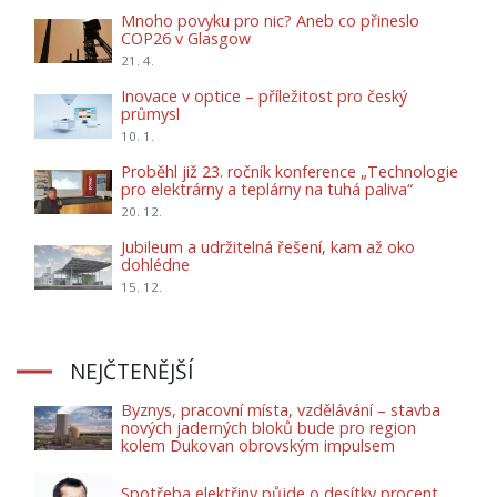
Mnoho povyku pro nic? Aneb co přineslo
COP26 v Glasgow
21. 4.
Inovace v optice – příležitost pro český
průmysl
10. 1.
Proběhl již 23. ročník konference „Technologie
pro elektrárny a teplárny na tuhá paliva“
20. 12.
Jubileum a udržitelná řešení, kam až oko
dohlédne
15. 12.
NEJČTENĚJŠÍ
Byznys, pracovní místa, vzdělávání – stavba
nových jaderných bloků bude pro region
kolem Dukovan obrovským impulsem
Spotřeba elektřiny půjde o desítky procent