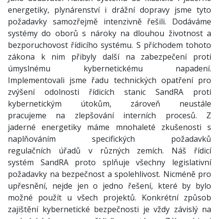
energetiky, plynárenství i drážní dopravy jsme tyto
požadavky samozřejmě intenzivně řešili. Dodáváme
systémy do oborů s nároky na dlouhou životnost a
bezporuchovost řídicího systému. S příchodem tohoto
zákona k nim přibyly další na zabezpečení proti
úmyslnému kybernetickému napadení.
Implementovali jsme řadu technických opatření pro
zvýšení odolnosti řídicích stanic SandRA proti
kybernetickým útokům, zároveň neustále
pracujeme na zlepšování interních procesů. Z
jaderné energetiky máme mnohaleté zkušenosti s
naplňováním specifických požadavků
regulačních úřadů v různých zemích. Náš řídicí
systém SandRA proto splňuje všechny legislativní
požadavky na bezpečnost a spolehlivost. Nicméně pro
upřesnění, nejde jen o jedno řešení, které by bylo
možné použít u všech projektů. Konkrétní způsob
zajištění kybernetické bezpečnosti je vždy závislý na