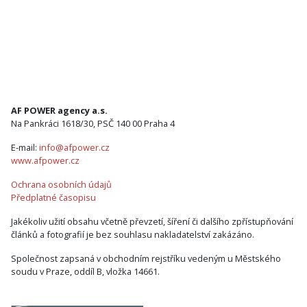
AF POWER agency a.s.
Na Pankráci 1618/30, PSČ 140 00 Praha 4
E-mail:
info@afpower.cz
www.afpower.cz
Ochrana osobních údajů
Předplatné časopisu
Jakékoliv užití obsahu včetně převzetí, šíření či dalšího zpřístupňování
článků a fotografií je bez souhlasu nakladatelství zakázáno.
Společnost zapsaná v obchodním rejstříku vedeným u Městského
soudu v Praze, oddíl B, vložka 14661.