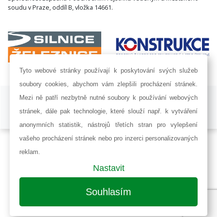
soudu v Praze, oddíl B, vložka 14661.
Tyto webové stránky používají k poskytování svých služeb
soubory cookies, abychom vám zlepšili procházení stránek.
ISSN 1802-8535 © 2009 - 2026 AF POWER agency a.s. |
Nastavení
Mezi ně patří nezbytně nutné soubory k používání webových
cookies
stránek, dále pak technologie, které slouží např. k vytváření
Developed by:
Railsformers s.r.o.
anonymních statistik, nástrojů třetích stran pro vylepšení
vašeho procházení stránek nebo pro inzerci personalizovaných
reklam.
Nastavit
Souhlasím