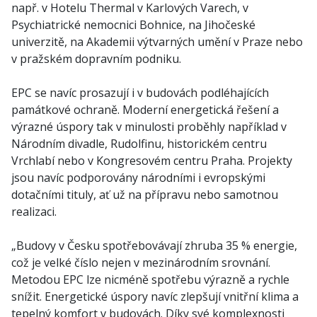
např. v Hotelu Thermal v Karlových Varech, v
Psychiatrické nemocnici Bohnice, na Jihočeské
univerzitě, na Akademii výtvarných umění v Praze nebo
v pražském dopravním podniku.
EPC se navíc prosazují i v budovách podléhajících
památkové ochraně. Moderní energetická řešení a
výrazné úspory tak v minulosti proběhly například v
Národním divadle, Rudolfinu, historickém centru
Vrchlabí nebo v Kongresovém centru Praha. Projekty
jsou navíc podporovány národními i evropskými
dotačními tituly, ať už na přípravu nebo samotnou
realizaci.
„Budovy v Česku spotřebovávají zhruba 35 % energie,
což je velké číslo nejen v mezinárodním srovnání.
Metodou EPC lze nicméně spotřebu výrazně a rychle
snížit. Energetické úspory navíc zlepšují vnitřní klima a
tepelný komfort v budovách. Díky své komplexnosti