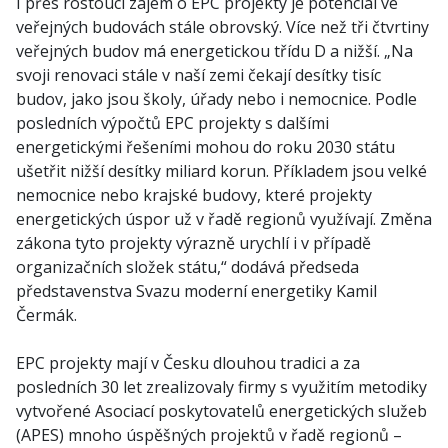
I přes rostoucí zájem o EPC projekty je potenciál ve
veřejných budovách stále obrovský. Více než tři čtvrtiny
veřejných budov má energetickou třídu D a nižší. „Na
svoji renovaci stále v naší zemi čekají desítky tisíc
budov, jako jsou školy, úřady nebo i nemocnice. Podle
posledních výpočtů EPC projekty s dalšími
energetickými řešeními mohou do roku 2030 státu
ušetřit nižší desítky miliard korun. Příkladem jsou velké
nemocnice nebo krajské budovy, které projekty
energetických úspor už v řadě regionů využívají. Změna
zákona tyto projekty výrazně urychlí i v případě
organizačních složek státu,“ dodává předseda
představenstva Svazu moderní energetiky Kamil
Čermák.
EPC projekty mají v Česku dlouhou tradici a za
posledních 30 let zrealizovaly firmy s využitím metodiky
vytvořené Asociací poskytovatelů energetických služeb
(APES) mnoho úspěšných projektů v řadě regionů –