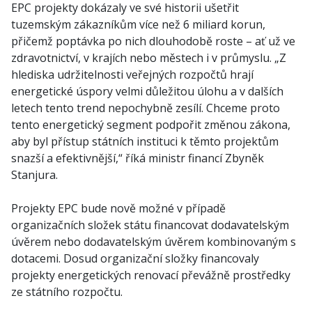
EPC projekty dokázaly ve své historii ušetřit
tuzemským zákazníkům více než 6 miliard korun,
přičemž poptávka po nich dlouhodobě roste – ať už ve
zdravotnictví, v krajích nebo městech i v průmyslu. „Z
hlediska udržitelnosti veřejných rozpočtů hrají
energetické úspory velmi důležitou úlohu a v dalších
letech tento trend nepochybně zesílí. Chceme proto
tento energetický segment podpořit změnou zákona,
aby byl přístup státních instituci k těmto projektům
snazší a efektivnější,“ říká ministr financí Zbyněk
Stanjura.
Projekty EPC bude nově možné v případě
organizačních složek státu financovat dodavatelským
úvěrem nebo dodavatelským úvěrem kombinovaným s
dotacemi. Dosud organizační složky financovaly
projekty energetických renovací převážně prostředky
ze státního rozpočtu.