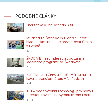
PODOBNÉ ČLÁNKY
Energetika v jihovýchodní Asii
4. 8.
Studenti ze Žatce vyvinuli obranu proti
blackoutům. Budou reprezentovat Česko
v Evropě!
20. 7.
ŠKODA JS - sedmdesát let od zahájení
jaderného programu ve Škodovce
2. 6.
Zaměstnanci ČEPS a hasiči cvičili simulaci
havárie transformátoru v Nošovicích.
9. 4.
ALTA dodá výrobní technologii pro novou
tureckou továrnu na výrobu karbidu boru
31. 3.