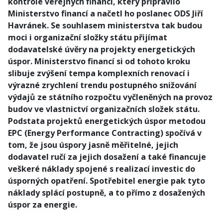
kontrole veřejných financí, který připravilo
Ministerstvo financí a načetl ho poslanec ODS Jiří
Havránek. Se souhlasem ministerstva tak budou
moci i organizační složky státu přijímat
dodavatelské úvěry na projekty energetických
úspor. Ministerstvo financí si od tohoto kroku
slibuje zvýšení tempa komplexních renovací i
výrazné zrychlení trendu postupného snižování
výdajů ze státního rozpočtu vyčleněných na provoz
budov ve vlastnictví organizačních složek státu.
Podstata projektů energetických úspor metodou
EPC (Energy Performance Contracting) spočívá v
tom, že jsou úspory jasně měřitelné, jejich
dodavatel ručí za jejich dosažení a také financuje
veškeré náklady spojené s realizací investic do
úsporných opatření. Spotřebitel energie pak tyto
náklady splácí postupně, a to přímo z dosažených
úspor za energie.