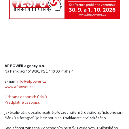
AF POWER agency a.s.
Na Pankráci 1618/30, PSČ 140 00 Praha 4
E-mail:
info@afpower.cz
www.afpower.cz
Ochrana osobních údajů
Předplatné časopisu
Jakékoliv užití obsahu včetně převzetí, šíření či dalšího zpřístupňování
článků a fotografií je bez souhlasu nakladatelství zakázáno.
Společnost zapsaná v obchodním rejstříku vedeným u Městského