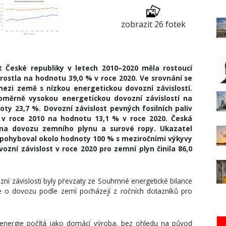
zobrazit 26 fotek
t České republiky v letech 2010–2020 měla rostoucí
rostla na hodnotu 39,0 % v roce 2020. Ve srovnání se
ezi země s nízkou energetickou dovozní závislostí.
poměrně vysokou energetickou dovozní závislostí na
ty 23,7 %. Dovozní závislost pevných fosilních paliv
 v roce 2010 na hodnotu 13,1 % v roce 2020. Česká
á na dovozu zemního plynu a surové ropy. Ukazatel
 pohyboval okolo hodnoty 100 % s meziročními výkyvy
zní závislost v roce 2020 pro zemní plyn činila 86,0
zní závislosti byly převzaty ze Souhrnné energetické bilance
e o dovozu podle zemí pocházejí z ročních dotazníků pro
 energie počítá jako domácí výroba, bez ohledu na původ