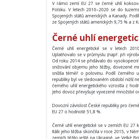
V rámci zemí EU 27 se černé uhlí koksova
Polsku. V letech 2010–2020 se do tuzems
Spojených států amerických a Kanady. Po
ze Spojených států amerických 9,75 % a z 
Černé uhlí energeti
Černé uhlí energetické se v letech 2010
Uplatňovalo se v průmyslu (např. při výro
Od roku 2014 se přidávalo do vysokopecní 
snižování objemu jeho těžby, dovezené mno
snížila téměř o polovinu. Podíl černého
republiky byl ve sledovaném období nižší ne
černého uhlí energetického vzrostla z ho
Jeho dovoz převyšuje vyvezené množství o
Dovozní závislost České republiky pro černé
EU 27 o hodnotě 51,8 %.
Černé uhlí energetické se v zemích EU 27 
Itálii jeho těžba skončila v roce 2015, v N
zemích těžilo ještě na Ukrajině, ve Velké Br