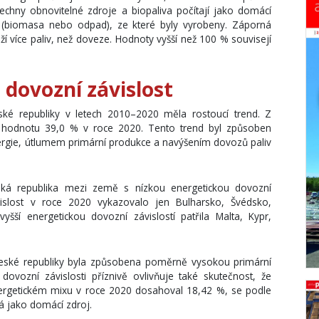
echny obnovitelné zdroje a biopaliva počítají jako domácí
 (biomasa nebo odpad), ze které byly vyrobeny. Záporná
 více paliv, než doveze. Hodnoty vyšší než 100 % souvisejí
 dovozní závislost
ské republiky v letech 2010–2020 měla rostoucí trend. Z
 hodnotu 39,0 % v roce 2020. Tento trend byl způsoben
gie, útlumem primární produkce a navýšením dovozů paliv
ká republika mezi země s nízkou energetickou dovozní
ávislost v roce 2020 vykazovalo jen Bulharsko, Švédsko,
ší energetickou dovozní závislostí patřila Malta, Kypr,
 České republiky byla způsobena poměrně vysokou primární
l dovozní závislosti příznivě ovlivňuje také skutečnost, že
nergetickém mixu v roce 2020 dosahoval 18,42 %, se podle
tá jako domácí zdroj.