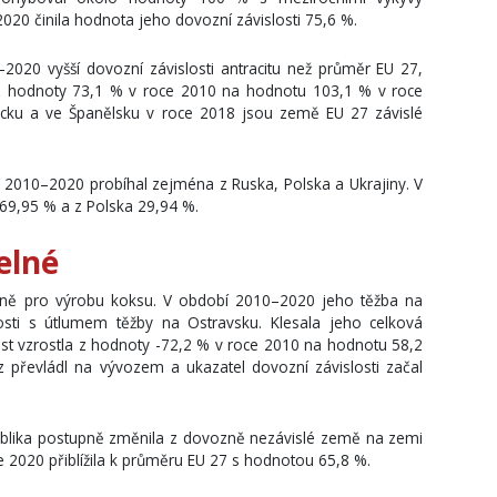
20 činila hodnota jeho dovozní závislosti 75,6 %.
2020 vyšší dovozní závislosti antracitu než průměr EU 27,
 z hodnoty 73,1 % v roce 2010 na hodnotu 103,1 % v roce
ecku a ve Španělsku v roce 2018 jsou země EU 27 závislé
h 2010–2020 probíhal zejména z Ruska, Polska a Ukrajiny. V
69,95 % a z Polska 29,94 %.
elné
adně pro výrobu koksu. V období 2010–2020 jeho těžba na
sti s útlumem těžby na Ostravsku. Klesala jeho celková
lost vzrostla z hodnoty -72,2 % v roce 2010 na hodnotu 58,2
převládl na vývozem a ukazatel dovozní závislosti začal
lika postupně změnila z dovozně nezávislé země na zemi
ce 2020 přiblížila k průměru EU 27 s hodnotou 65,8 %.