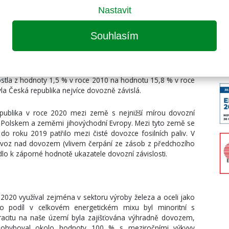
ozní závislosti samostatně nezjišťuje, protože by docházelo
Nastavit
ňoval celkovou hodnotu dovozní závislosti pevných fosilních
nách pokrývala většinu jeho spotřeby. Vedlejším produktem
Souhlasím
t, který se využíval v chemickém průmyslu. Částečný dovoz
závislost zejména na Polsku, Německu, Slovensku a Ukrajině.
byla ukončena v roce 2010. Od tohoto roku se hnědouhelné
ně z Německa. Dovozní závislost pevných fosilních paliv z
stla z hodnoty 1,5 % v roce 2010 na hodnotu 15,8 % v roce
yla Česká republika nejvíce dovozně závislá.
epublika v roce 2020 mezi země s nejnižší mírou dovozní
ě s Polskem a zeměmi jihovýchodní Evropy. Mezi tyto země se
 do roku 2019 patřilo mezi čisté dovozce fosilních paliv. V
ývoz nad dovozem (vlivem čerpání ze zásob z předchozího
dlo k záporné hodnotě ukazatele dovozní závislosti.
–2020 využíval zejména v sektoru výroby železa a oceli jako
eho podíl v celkovém energetickém mixu byl minoritní s
citu na naše území byla zajišťována výhradně dovozem,
 pohyboval okolo hodnoty 100 % s meziročními výkyvy