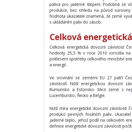
paliva pro jaderné štěpení. Podobně se vš
produkce, bez ohledu na původ suroviny
hodnota ukazatele znamená, že země vyváží
s ukládáním paliv do zásob.
Celková energetická
Celková energetická dovozní závislost Če
hodnoty 25,5 % v roce 2010 vzrostla na
poklesem spotřeby celkového množství ener
a energií.
Ve srovnání se zeměmi EU 27 patří Čes
závislostí. Nižší energetickou dovozní z
Rumunsko a Estonsko. Mezi země s nejvyš
Lucembursko, Řecko a Belgie.
Nižší míra energetické dovozní závislosti
produkcí pevných fosilních paliv. Ukazate
jaderné teplo, jehož podíl na celkovém e
definice energetické dovozní závislosti počí