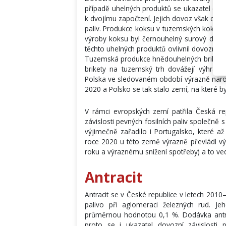
případě uhelných produktů se ukazatel dov
k dvojímu započtení. Jejich dovoz však ovliv
paliv. Produkce koksu v tuzemských koksov
výroby koksu byl černouhelný surový dehe
těchto uhelných produktů ovlivnil dovozní 
Tuzemská produkce hnědouhelných briket 
brikety na tuzemský trh dovážejí výhrad
Polska ve sledovaném období výrazně naro
2020 a Polsko se tak stalo zemí, na které b
V rámci evropských zemí patřila Česká r
závislosti pevných fosilních paliv společn
výjimečně zařadilo i Portugalsko, které až
roce 2020 u této země výrazně převládl v
roku a výraznému snížení spotřeby) a to ve
Antracit
Antracit se v České republice v letech 2010
palivo při aglomeraci železných rud. J
průměrnou hodnotou 0,1 %. Dodávka antra
proto se i ukazatel dovozní závislosti