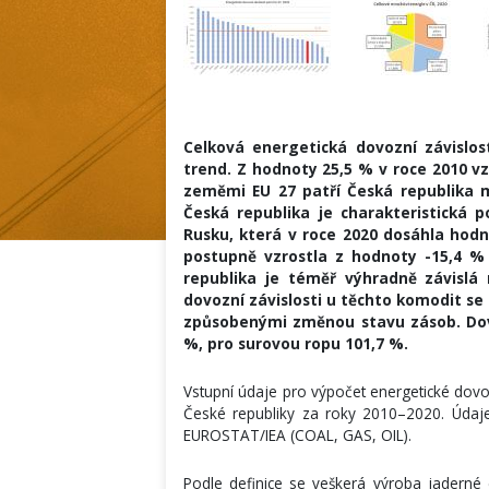
Celková energetická dovozní závislos
trend. Z hodnoty 25,5 % v roce 2010 vz
zeměmi EU 27 patří Česká republika m
Česká republika je charakteristická 
Rusku, která v roce 2020 dosáhla hodno
postupně vzrostla z hodnoty -15,4 %
republika je téměř výhradně závisl
dovozní závislosti u těchto komodit se
způsobenými změnou stavu zásob. Dovo
%, pro surovou ropu 101,7 %.
Vstupní údaje pro výpočet energetické dovo
České republiky za roky 2010–2020. Údaj
EUROSTAT/IEA (COAL, GAS, OIL).
Podle definice se veškerá výroba jaderné