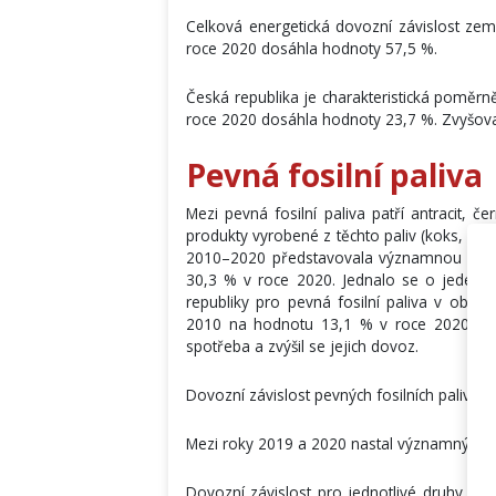
Celková energetická dovozní závislost zem
roce 2020 dosáhla hodnoty 57,5 %.
Česká republika je charakteristická poměrn
roce 2020 dosáhla hodnoty 23,7 %. Zvyšova
Pevná fosilní paliva
Mezi pevná fosilní paliva patří antracit, č
produkty vyrobené z těchto paliv (koks, hněd
2010–2020 představovala významnou část
30,3 % v roce 2020. Jednalo se o jeden z 
republiky pro pevná fosilní paliva v obd
2010 na hodnotu 13,1 % v roce 2020. Klesa
spotřeba a zvýšil se jejich dovoz.
Dovozní závislost pevných fosilních paliv 
Mezi roky 2019 a 2020 nastal významný p
Dovozní závislost pro jednotlivé druhy pevny