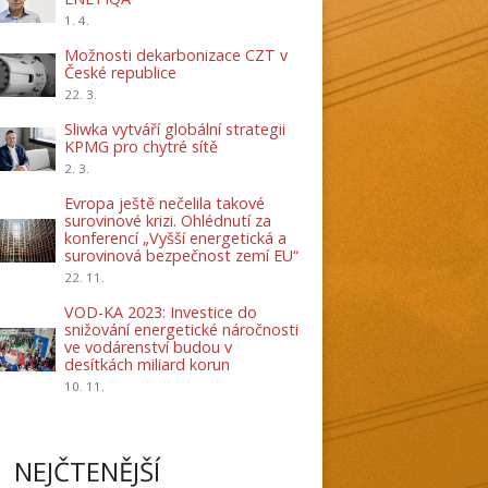
1. 4.
Možnosti dekarbonizace CZT v
České republice
22. 3.
Sliwka vytváří globální strategii
KPMG pro chytré sítě
2. 3.
Evropa ještě nečelila takové
surovinové krizi. Ohlédnutí za
konferencí „Vyšší energetická a
surovinová bezpečnost zemí EU“
22. 11.
VOD-KA 2023: Investice do
snižování energetické náročnosti
ve vodárenství budou v
desítkách miliard korun
10. 11.
NEJČTENĚJŠÍ