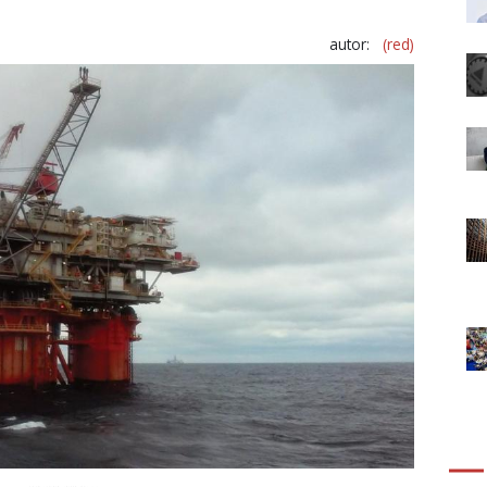
autor:
(red)