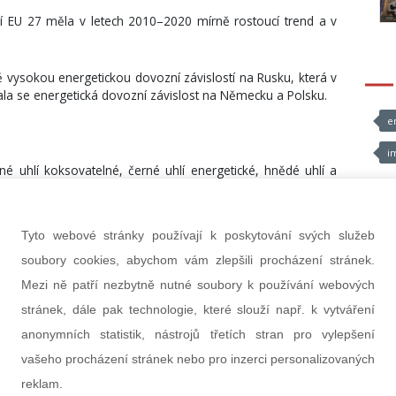
í EU 27 měla v letech 2010–2020 mírně rostoucí trend a v
ě vysokou energetickou dovozní závislostí na Rusku, která v
la se energetická dovozní závislost na Německu a Polsku.
e
i
erné uhlí koksovatelné, černé uhlí energetické, hnědé uhlí a
ouhelné brikety, uhelný dehet). Pevná fosilní paliva v letech
 celkového energetického mixu České republiky s podílem
nejvyšších podílů v rámci EU 27. Dovozní závislost České
Tyto webové stránky používají k poskytování svých služeb
obí 2010–2020 postupně vzrostla z hodnoty -15,4 % v roce
la jejich primární produkce, snižovala se jejich celková
soubory cookies, abychom vám zlepšili procházení stránek.
Mezi ně patří nezbytně nutné soubory k používání webových
stránek, dále pak technologie, které slouží např. k vytváření
zemí EU 27 se ve sledovaném období mírně zvyšovala.
anonymních statistik, nástrojů třetích stran pro vylepšení
okles z hodnoty 43,3 % na hodnotu 35,9 %.
vašeho procházení stránek nebo pro inzerci personalizovaných
reklam.
́ch fosilních paliv je uvedena v následujících kapitolách. V