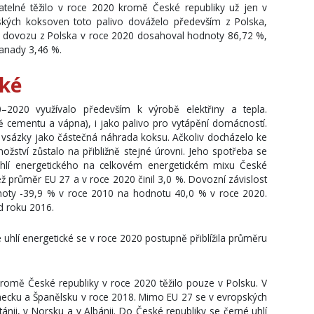
telné těžilo v roce 2020 kromě České republiky už jen v
kých koksoven toto palivo dováželo především z Polska,
díl dovozu z Polska v roce 2020 dosahoval hodnoty 86,72 %,
Kanady 3,46 %.
cké
–2020 využívalo především k výrobě elektřiny a tepla.
bě cementu a vápna), i jako palivo pro vytápění domácností.
vsázky jako částečná náhrada koksu. Ačkoliv docházelo ke
žství zůstalo na přibližně stejné úrovni. Jeho spotřeba se
 uhlí energetického na celkovém energetickém mixu České
ž průměr EU 27 a v roce 2020 činil 3,0 %. Dovozní závislost
dnoty -39,9 % v roce 2010 na hodnotu 40,0 % v roce 2020.
d roku 2016.
 uhlí energetické se v roce 2020 postupně přiblížila průměru
kromě České republiky v roce 2020 těžilo pouze v Polsku. V
ěmecku a Španělsku v roce 2018. Mimo EU 27 se v evropských
itánii, v Norsku a v Albánii. Do České republiky se černé uhlí