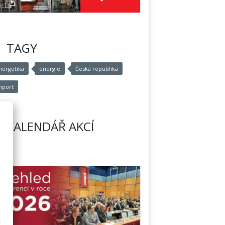
TAGY
nergetika
energie
Česká republika
mport
KALENDÁŘ AKCÍ