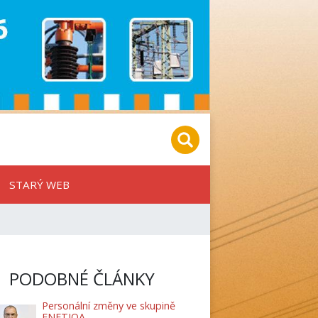
STARÝ WEB
PODOBNÉ ČLÁNKY
Personální změny ve skupině
ENETIQA