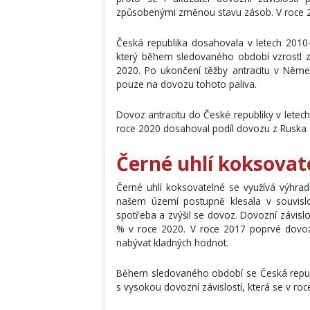
způsobenými změnou stavu zásob. V roce 20
Česká republika dosahovala v letech 2010–
který během sledovaného období vzrostl
2020. Po ukončení těžby antracitu v Něm
pouze na dovozu tohoto paliva.
Dovoz antracitu do České republiky v letec
roce 2020 dosahoval podíl dovozu z Ruska 
Černé uhlí koksovat
Černé uhlí koksovatelné se využívá výhr
našem území postupně klesala v souvislo
spotřeba a zvýšil se dovoz. Dovozní závis
% v roce 2020. V roce 2017 poprvé dovoz 
nabývat kladných hodnot.
Během sledovaného období se Česká repub
s vysokou dovozní závislostí, která se v ro