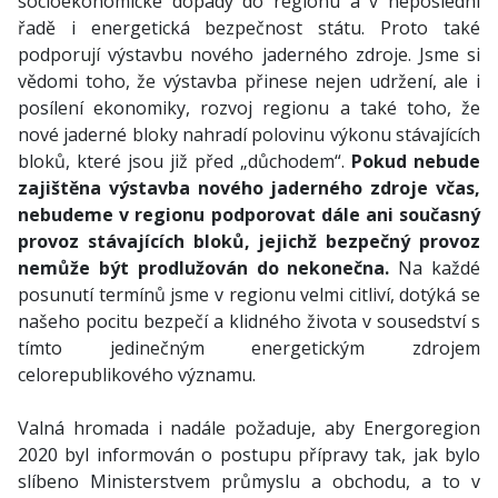
socioekonomické dopady do regionu a v neposlední
řadě i energetická bezpečnost státu. Proto také
podporují výstavbu nového jaderného zdroje. Jsme si
vědomi toho, že výstavba přinese nejen udržení, ale i
posílení ekonomiky, rozvoj regionu a také toho, že
nové jaderné bloky nahradí polovinu výkonu stávajících
bloků, které jsou již před „důchodem“.
Pokud nebude
zajištěna výstavba nového jaderného zdroje včas,
nebudeme v regionu podporovat dále ani současný
provoz stávajících bloků, jejichž bezpečný provoz
nemůže být prodlužován do nekonečna.
Na každé
posunutí termínů jsme v regionu velmi citliví, dotýká se
našeho pocitu bezpečí a klidného života v sousedství s
tímto jedinečným energetickým zdrojem
celorepublikového významu.
Valná hromada i nadále požaduje, aby Energoregion
2020 byl informován o postupu přípravy tak, jak bylo
slíbeno Ministerstvem průmyslu a obchodu, a to v