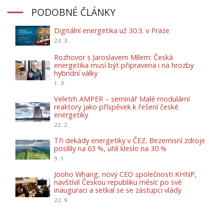
PODOBNÉ ČLÁNKY
Digitální energetika už 30.3. v Praze
23. 3.
Rozhovor s Jaroslavem Mílem: Česká
energetika musí být připravena i na hrozby
hybridní války
1. 3.
Veletrh AMPER – seminář Malé modulární
reaktory jako příspěvek k řešení české
energetiky
22. 2.
Tři dekády energetiky v ČEZ. Bezemisní zdroje
posílily na 63 %, uhlí kleslo na 30 %
9. 1.
Jooho Whang, nový CEO společnosti KHNP,
navštívil Českou republiku měsíc po své
inauguraci a setkal se se zástupci vlády
22. 9.