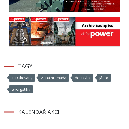
TAGY
JE Dukovany
valná hromada
dostavba
jádro
energetika
KALENDÁŘ AKCÍ