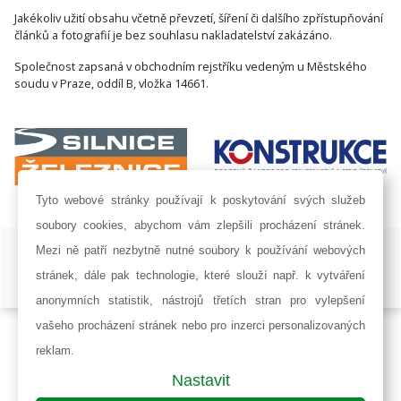
Jakékoliv užití obsahu včetně převzetí, šíření či dalšího zpřístupňování
článků a fotografií je bez souhlasu nakladatelství zakázáno.
Společnost zapsaná v obchodním rejstříku vedeným u Městského
soudu v Praze, oddíl B, vložka 14661.
Tyto webové stránky používají k poskytování svých služeb
soubory cookies, abychom vám zlepšili procházení stránek.
ISSN 1802-8535 © 2009 - 2026 AF POWER agency a.s. |
Nastavení
Mezi ně patří nezbytně nutné soubory k používání webových
cookies
stránek, dále pak technologie, které slouží např. k vytváření
Developed by:
Railsformers s.r.o.
anonymních statistik, nástrojů třetích stran pro vylepšení
vašeho procházení stránek nebo pro inzerci personalizovaných
reklam.
Nastavit