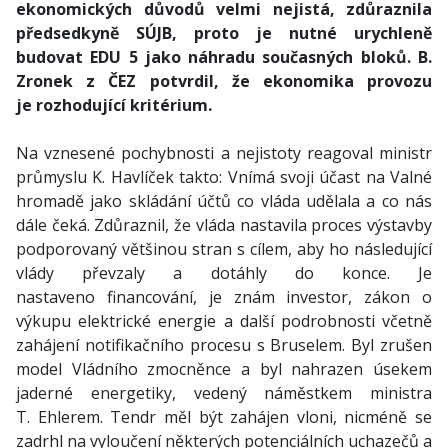
ekonomických důvodů velmi nejistá, zdůraznila
předsedkyně SÚJB, proto je nutné urychleně
budovat EDU 5 jako náhradu současných bloků.
B.
Zronek z ČEZ potvrdil, že ekonomika provozu
je rozhodující kritérium.
Na vznesené pochybnosti a nejistoty reagoval ministr
průmyslu K. Havlíček takto: Vnímá svoji účast na Valné
hromadě jako skládání účtů co vláda udělala a co nás
dále čeká. Zdůraznil, že vláda nastavila proces výstavby
podporovaný většinou stran s cílem, aby ho následující
vlády převzaly a dotáhly do konce. Je
nastaveno financování, je znám investor, zákon o
výkupu elektrické energie a další podrobnosti včetně
zahájení notifikačního procesu s Bruselem. Byl zrušen
model Vládního zmocněnce a byl nahrazen úsekem
jaderné energetiky, vedený náměstkem ministra
T. Ehlerem. Tendr měl být zahájen vloni, nicméně se
zadrhl na vyloučení některých potenciálních uchazečů a