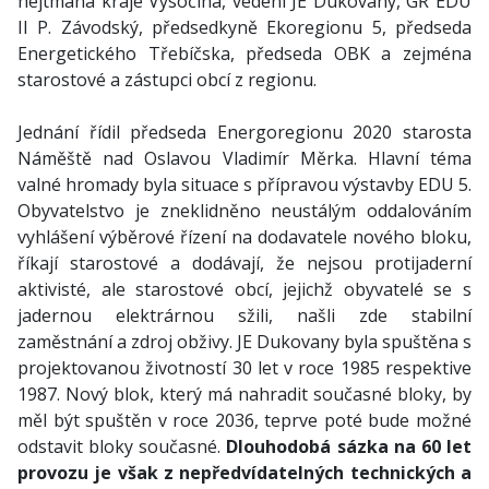
hejtmana kraje Vysočina, vedení JE Dukovany, GŘ EDU
II P. Závodský, předsedkyně Ekoregionu 5, předseda
Energetického Třebíčska, předseda OBK a zejména
starostové a zástupci obcí z regionu.
Jednání řídil předseda Energoregionu 2020 starosta
Náměště nad Oslavou Vladimír Měrka. Hlavní téma
valné hromady byla situace s přípravou výstavby EDU 5.
Obyvatelstvo je zneklidněno neustálým oddalováním
vyhlášení výběrové řízení na dodavatele nového bloku,
říkají starostové a dodávají, že nejsou protijaderní
aktivisté, ale starostové obcí, jejichž obyvatelé se s
jadernou elektrárnou sžili, našli zde stabilní
zaměstnání a zdroj obživy. JE Dukovany byla spuštěna s
projektovanou životností 30 let v roce 1985 respektive
1987. Nový blok, který má nahradit současné bloky, by
měl být spuštěn v roce 2036, teprve poté bude možné
odstavit bloky současné.
Dlouhodobá sázka na 60 let
provozu je však z nepředvídatelných technických a