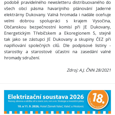
podobě pravidelného newsletteru distribuovaného do
všech obcí pásma havarijního plánování Jaderné
elektrárny Dukovany. Valná hromada i nadále oceňuje
velmi dobrou spolupráci s krajem Vysočina,
Občanskou bezpečnostní komisí při JE Dukovany,
Energetickým Třebíčskem a Ekoregionem 5, stejně
tak jako se zástupci JE Dukovany a skupiny ČEZ při
naplňování společných cílů. Dle podpisové listiny -
starostky a starostové účastni na zasedání valné
hromady sdružení.
Zdroj: A.J. ČNN 28/2021