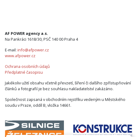
AF POWER agency a.s.
Na Pankráci 1618/30, PSČ 140 00 Praha 4
E-mail:
info@afpower.cz
www.afpower.cz
Ochrana osobních údajů
Předplatné časopisu
Jakékoliv užití obsahu včetně převzetí, šíření či dalšího zpřístupňování
článků a fotografií je bez souhlasu nakladatelství zakázáno.
Společnost zapsaná v obchodním rejstříku vedeným u Městského
soudu v Praze, oddíl B, vložka 14661.