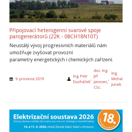
Připojovací heterogenní svarové spoje
parogenerátorů (22K - 08CH18N10T)
Neustálý vývoj progresivních materiálů nám
umožňuje zvyšovat provozní
parametry energetických i chemických zařízení.
doc. Ing.
Ing.
Ing. Petr
Jiří
9. prosince 2019
,
,
Michal
Ducháček
Janovec,
Junek
CSc.