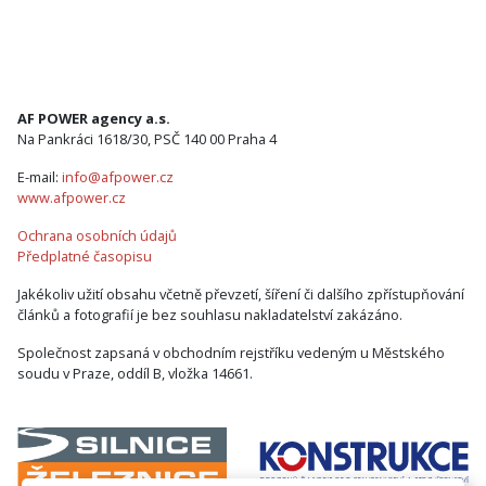
AF POWER agency a.s.
Na Pankráci 1618/30, PSČ 140 00 Praha 4
E-mail:
info@afpower.cz
www.afpower.cz
Ochrana osobních údajů
Předplatné časopisu
Jakékoliv užití obsahu včetně převzetí, šíření či dalšího zpřístupňování
článků a fotografií je bez souhlasu nakladatelství zakázáno.
Společnost zapsaná v obchodním rejstříku vedeným u Městského
soudu v Praze, oddíl B, vložka 14661.