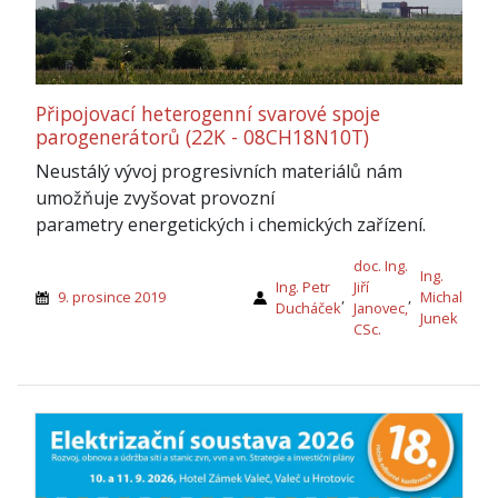
Připojovací heterogenní svarové spoje
parogenerátorů (22K - 08CH18N10T)
Neustálý vývoj progresivních materiálů nám
umožňuje zvyšovat provozní
parametry energetických i chemických zařízení.
doc. Ing.
Ing.
Ing. Petr
Jiří
9. prosince 2019
,
,
Michal
Ducháček
Janovec,
Junek
CSc.