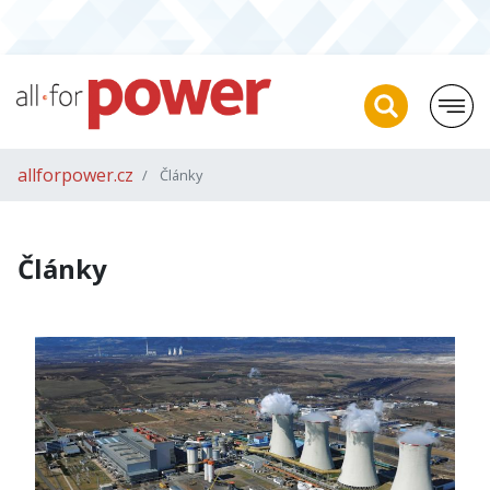
allforpower.cz
Články
Články