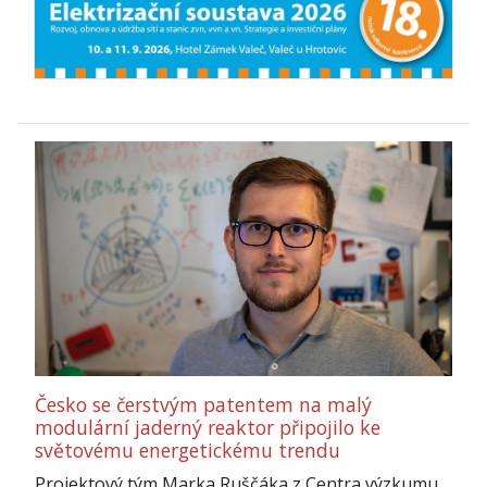
Česko se čerstvým patentem na malý
modulární jaderný reaktor připojilo ke
světovému energetickému trendu
Projektový tým Marka Ruščáka z Centra výzkumu