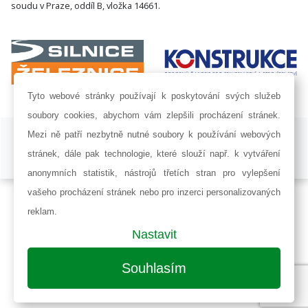
soudu v Praze, oddíl B, vložka 14661.
Tyto webové stránky používají k poskytování svých služeb
soubory cookies, abychom vám zlepšili procházení stránek.
ISSN 1802-8535 © 2009 - 2026 AF POWER agency a.s. |
Nastavení
Mezi ně patří nezbytně nutné soubory k používání webových
cookies
stránek, dále pak technologie, které slouží např. k vytváření
Developed by:
Railsformers s.r.o.
anonymních statistik, nástrojů třetích stran pro vylepšení
vašeho procházení stránek nebo pro inzerci personalizovaných
reklam.
Nastavit
Souhlasím