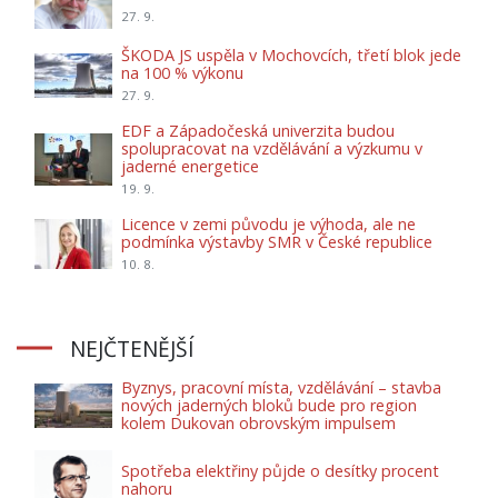
27. 9.
ŠKODA JS uspěla v Mochovcích, třetí blok jede
na 100 % výkonu
27. 9.
EDF a Západočeská univerzita budou
spolupracovat na vzdělávání a výzkumu v
jaderné energetice
19. 9.
Licence v zemi původu je výhoda, ale ne
podmínka výstavby SMR v České republice
10. 8.
NEJČTENĚJŠÍ
Byznys, pracovní místa, vzdělávání – stavba
nových jaderných bloků bude pro region
kolem Dukovan obrovským impulsem
Spotřeba elektřiny půjde o desítky procent
nahoru