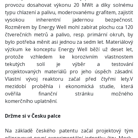
provozu dosahovat výkonu 20 MWt a díky solnému
typu chlazení a palivu, moderovanému grafitem, zajistit
vysokou inherentní jadernou bezpečnost.
Rozměrem by Energy Well mohl zabírat plochu cca 120
čtverečních metrů a palivo, resp. primární okruh, by
bylo potřeba měnit asi jednou za sedm let. Materiálový
výzkum ke konceptu Energy Well běží už deset let,
protože vzhledem ke korozivním vlastnostem
tekutých solí je výběr a testování
projektovaných materiálů pro jeho úspěch zásadní.
Vlastní vývoj reaktoru začal před čtyřmi lety.V
mezidobí proběhla i ekonomická studie, která
ověřila finanční stránku možného
komerčního uplatnění.
Držme si v Česku palce
Na základě českého patentu začal projektový tým