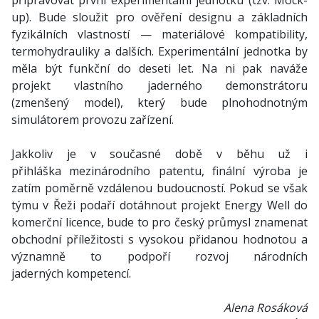
připravovat první experimentální jednotku (tzv. Mock-
up). Bude sloužit pro ověření designu a základních
fyzikálních vlastností — materiálové kompatibility,
termohydrauliky a dalších. Experimentální jednotka by
měla být funkční do deseti let. Na ni pak naváže
projekt vlastního jaderného demonstrátoru
(zmenšený model), který bude plnohodnotným
simulátorem provozu zařízení.
Jakkoliv je v současné době v běhu už i
přihláška mezinárodního patentu, finální výroba je
zatím poměrně vzdálenou budoucností. Pokud se však
týmu v Řeži podaří dotáhnout projekt Energy Well do
komerční licence, bude to pro český průmysl znamenat
obchodní příležitosti s vysokou přidanou hodnotou a
významně to podpoří rozvoj národních
jaderných kompetencí.
Alena Rosáková