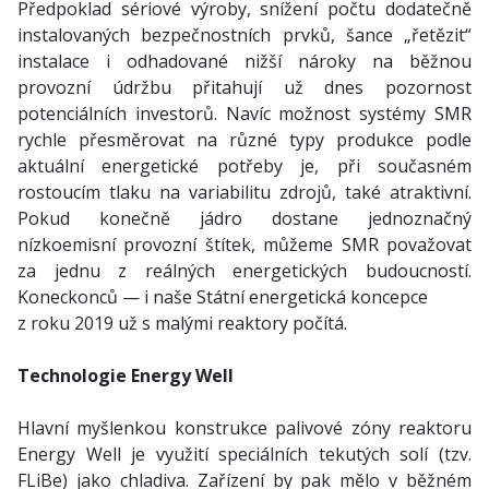
Předpoklad sériové výroby, snížení počtu dodatečně
instalovaných bezpečnostních prvků, šance „řetězit“
instalace i odhadované nižší nároky na běžnou
provozní údržbu přitahují už dnes pozornost
potenciálních investorů. Navíc možnost systémy SMR
rychle přesměrovat na různé typy produkce podle
aktuální energetické potřeby je, při současném
rostoucím tlaku na variabilitu zdrojů, také atraktivní.
Pokud konečně jádro dostane jednoznačný
nízkoemisní provozní štítek, můžeme SMR považovat
za jednu z reálných energetických budoucností.
Koneckonců — i naše Státní energetická koncepce
z roku 2019 už s malými reaktory počítá.
Technologie Energy Well
Hlavní myšlenkou konstrukce palivové zóny reaktoru
Energy Well je využití speciálních tekutých solí (tzv.
FLiBe) jako chladiva. Zařízení by pak mělo v běžném