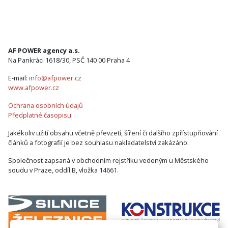
AF POWER agency a.s.
Na Pankráci 1618/30, PSČ 140 00 Praha 4
E-mail:
info@afpower.cz
www.afpower.cz
Ochrana osobních údajů
Předplatné časopisu
Jakékoliv užití obsahu včetně převzetí, šíření či dalšího zpřístupňování
článků a fotografií je bez souhlasu nakladatelství zakázáno.
Společnost zapsaná v obchodním rejstříku vedeným u Městského
soudu v Praze, oddíl B, vložka 14661.