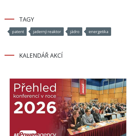
TAGY
patent
jaderný reaktor
jádro
energetika
KALENDÁŘ AKCÍ