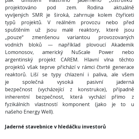
pak umístění vlastního jaderného „ostrůvku“
projektováno pod zem. Rodina aktuálně
vyvíjených SMR je široká, zahrnuje kolem čtyřiceti
typů projektů. V reálném provozu nebo před
spuštěním už jsou malé reaktory, které jsou
„pouze“ zmenšenou variantou provozovaných
vodních bloků — například plovoucí Akademik
Lomonosov, americký NuScale Power nebo
argentinský projekt CAREM. Hlavní vlna těchto
projektů však teprve přichází v rámci čtvrté generace
reaktorů. Liší se typy chlazení i paliva, ale všem
je společná vysoká pasivní jaderná
bezpečnost (vycházející z konstrukce), případně
inherentní bezpečnost, která vychází přímo z
fyzikálních vlastností komponent (jako je to u
našeho Energy Well).
Jaderné stavebnice v hledáčku investorů