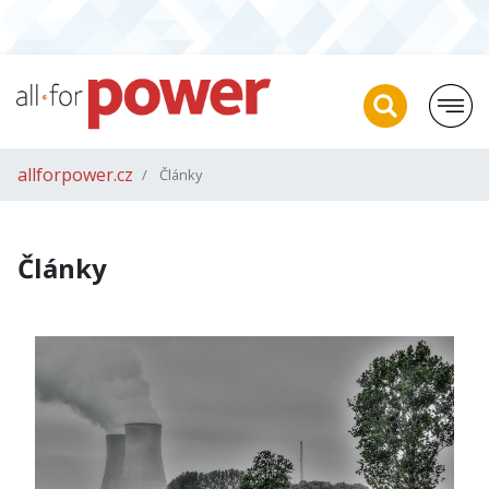
allforpower.cz
Články
Články