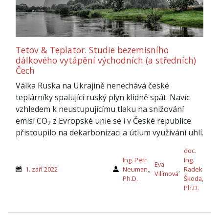
Tetov & Teplator. Studie bezemisního
dálkového vytápění východních (a středních)
Čech
Válka Ruska na Ukrajině nenechává české
teplárníky spalující ruský plyn klidně spát. Navíc
vzhledem k neustupujícímu tlaku na snižování
emisí CO
z Evropské unie se i v České republice
2
přistoupilo na dekarbonizaci a útlum využívání uhlí.
doc.
Ing. Petr
Ing.
Eva
1. září 2022
Neuman,
,
,
Radek
Vilímová
Ph.D.
Škoda,
Ph.D.