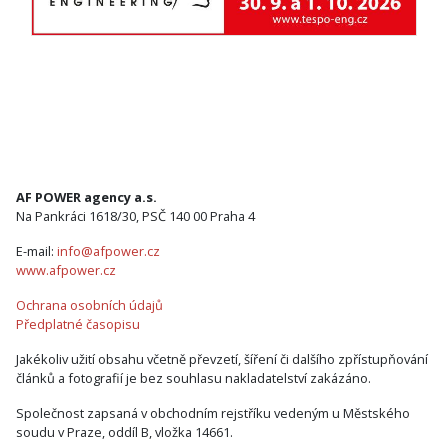
AF POWER agency a.s.
Na Pankráci 1618/30, PSČ 140 00 Praha 4
E-mail:
info@afpower.cz
www.afpower.cz
Ochrana osobních údajů
Předplatné časopisu
Jakékoliv užití obsahu včetně převzetí, šíření či dalšího zpřístupňování
článků a fotografií je bez souhlasu nakladatelství zakázáno.
Společnost zapsaná v obchodním rejstříku vedeným u Městského
soudu v Praze, oddíl B, vložka 14661.