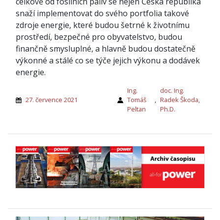
celkově od fosilních paliv se nejen Česká republika
snaží implementovat do svého portfolia takové
zdroje energie, které budou šetrné k životnímu
prostředí, bezpečné pro obyvatelstvo, budou
finančně smysluplné, a hlavně budou dostatečně
výkonné a stálé co se týče jejich výkonu a dodávek
energie.
Ing.
doc. Ing.
27. července 2021
Tomáš
,
Radek Škoda,
Peltan
Ph.D.