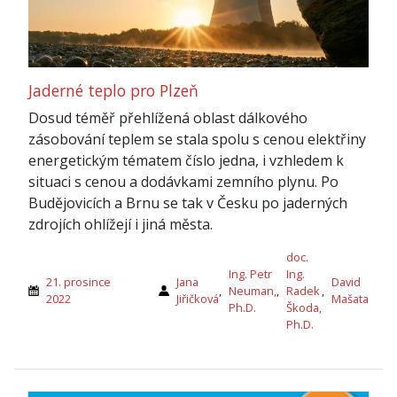
Jaderné teplo pro Plzeň
Dosud téměř přehlížená oblast dálkového
zásobování teplem se stala spolu s cenou elektřiny
energetickým tématem číslo jedna, i vzhledem k
situaci s cenou a dodávkami zemního plynu. Po
Budějovicích a Brnu se tak v Česku po jaderných
zdrojích ohlížejí i jiná města.
doc.
Ing. Petr
Ing.
21. prosince
Jana
David
,
Neuman,
,
Radek
,
2022
Jiřičková
Mašata
Ph.D.
Škoda,
Ph.D.