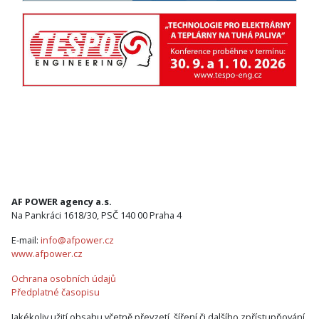
AF POWER agency a.s.
Na Pankráci 1618/30, PSČ 140 00 Praha 4
E-mail:
info@afpower.cz
www.afpower.cz
Ochrana osobních údajů
Předplatné časopisu
Jakékoliv užití obsahu včetně převzetí, šíření či dalšího zpřístupňování