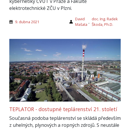
kybernetiky ČVUT v Praze a Fakultě
elektrotechnické ZČU v Plzni.
David
doc. Ing. Radek
9. dubna 2021
,
Mašata
Škoda, Ph.D.
TEPLATOR - dostupné teplárenství 21. století
Současná podoba teplárenství se skládá především
z uhelných, plynových a ropných zdrojů. S neustále