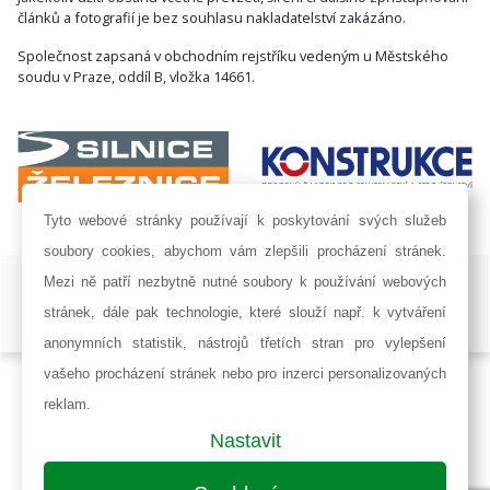
článků a fotografií je bez souhlasu nakladatelství zakázáno.
Společnost zapsaná v obchodním rejstříku vedeným u Městského
soudu v Praze, oddíl B, vložka 14661.
Tyto webové stránky používají k poskytování svých služeb
soubory cookies, abychom vám zlepšili procházení stránek.
ISSN 1802-8535 © 2009 - 2026 AF POWER agency a.s. |
Nastavení
Mezi ně patří nezbytně nutné soubory k používání webových
cookies
stránek, dále pak technologie, které slouží např. k vytváření
Developed by:
Railsformers s.r.o.
anonymních statistik, nástrojů třetích stran pro vylepšení
vašeho procházení stránek nebo pro inzerci personalizovaných
reklam.
Nastavit