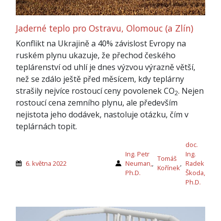
Jaderné teplo pro Ostravu, Olomouc (a Zlín)
Konflikt na Ukrajině a 40% závislost Evropy na
ruském plynu ukazuje, že přechod českého
teplárenství od uhlí je dnes výzvou výrazně větší,
než se zdálo ještě před měsícem, kdy teplárny
strašily nejvíce rostoucí ceny povolenek CO
. Nejen
2
rostoucí cena zemního plynu, ale především
nejistota jeho dodávek, nastoluje otázku, čím v
teplárnách topit.
doc.
Ing. Petr
Ing.
Tomáš
6. května 2022
Neuman,
,
,
Radek
Kořínek
Ph.D.
Škoda,
Ph.D.