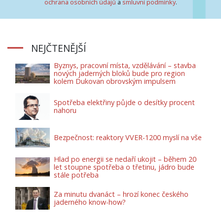
ochrana osobních údajů
a
smluvní podmínky
.
NEJČTENĚJŠÍ
Byznys, pracovní místa, vzdělávání – stavba
nových jaderných bloků bude pro region
kolem Dukovan obrovským impulsem
Spotřeba elektřiny půjde o desítky procent
nahoru
Bezpečnost: reaktory VVER-1200 myslí na vše
Hlad po energii se nedaří ukojit – během 20
let stoupne spotřeba o třetinu, jádro bude
stále potřeba
Za minutu dvanáct – hrozí konec českého
jaderného know-how?