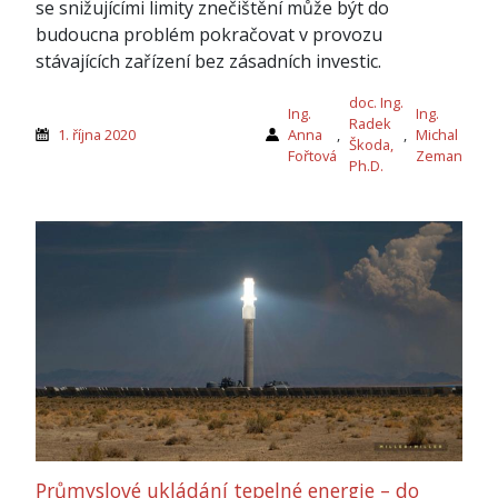
se snižujícími limity znečištění může být do
budoucna problém pokračovat v provozu
stávajících zařízení bez zásadních investic.
doc. Ing.
Ing.
Ing.
Radek
1. října 2020
Anna
,
,
Michal
Škoda,
Fořtová
Zeman
Ph.D.
Průmyslové ukládání tepelné energie – do