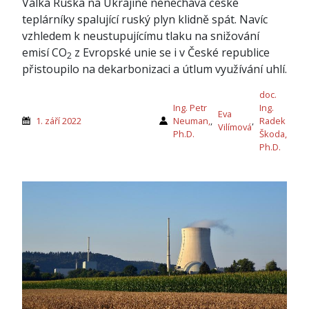
Válka Ruska na Ukrajině nenechává české
teplárníky spalující ruský plyn klidně spát. Navíc
vzhledem k neustupujícímu tlaku na snižování
emisí CO
z Evropské unie se i v České republice
2
přistoupilo na dekarbonizaci a útlum využívání uhlí.
doc.
Ing. Petr
Ing.
Eva
1. září 2022
Neuman,
,
,
Radek
Vilímová
Ph.D.
Škoda,
Ph.D.