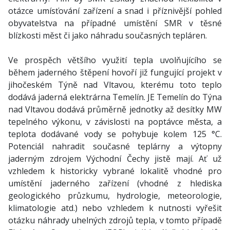
otázce umísťování zařízení a snad i příznivější pohled
obyvatelstva na případné umístění SMR v těsné
blízkosti měst či jako náhradu současných tepláren.
Ve prospěch většího využití tepla uvolňujícího se
během jaderného štěpení hovoří již fungující projekt v
jihočeském Týně nad Vltavou, kterému toto teplo
dodává jaderná elektrárna Temelín. JE Temelín do Týna
nad Vltavou dodává průměrně jednotky až desítky MW
tepelného výkonu, v závislosti na poptávce města, a
teplota dodávané vody se pohybuje kolem 125 °C.
Potenciál nahradit současné teplárny a výtopny
jaderným zdrojem Východní Čechy jistě mají. Ať už
vzhledem k historicky vybrané lokalitě vhodné pro
umístění jaderného zařízení (vhodné z hlediska
geologického průzkumu, hydrologie, meteorologie,
klimatologie atd.) nebo vzhledem k nutnosti vyřešit
otázku náhrady uhelných zdrojů tepla, v tomto případě