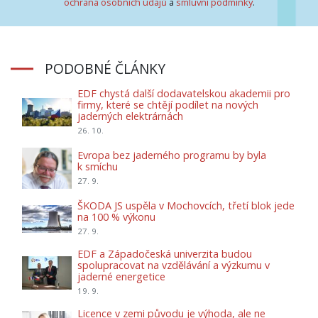
ochrana osobních údajů
a
smluvní podmínky
.
PODOBNÉ ČLÁNKY
EDF chystá další dodavatelskou akademii pro
firmy, které se chtějí podílet na nových
jaderných elektrárnách
26. 10.
Evropa bez jaderného programu by byla
k smíchu
27. 9.
ŠKODA JS uspěla v Mochovcích, třetí blok jede
na 100 % výkonu
27. 9.
EDF a Západočeská univerzita budou
spolupracovat na vzdělávání a výzkumu v
jaderné energetice
19. 9.
Licence v zemi původu je výhoda, ale ne