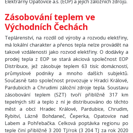
Elektrárny Opatovice a.s. (EOP) a jejích záložních zdrojů.
Zásobování teplem ve
Východních Čechách
Teplárenství, na rozdíl od výroby a rozvodu elektřiny,
má lokální charakter a přenos tepla nelze provádět na
takové vzdálenosti jako rozvod elektřiny. O dodávky a
prodej tepla z EOP se stará akciová společnost EOP
Distribuce, jež zásobuje teplem 63 tisíc domácností,
průmyslové podniky a mnoho dalších subjektů.
Současně tato společnost provozuje v Hradci Králové,
Pardubicích a Chrudimi záložní zdroje tepla. Soustavu
zásobování teplem (SZT) tvoří přibližně 317 km
tepelných sítí a teplo z ní je distribuováno do těchto
měst a obcí: Hradec Králové, Pardubice, Chrudim,
Rybitví, Lázně Bohdaneč, Čeperka, Opatovice nad
Labem a Pohřebačka. Celková poptávka regionu po
teple činí přibližně 3 200 TJ/rok (3 204 TJ za rok 2020