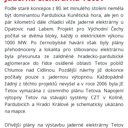
Podle staré koncepce z 80. let minulého stolení neměla
být dominantou Pardubicka Kunětická hora, ale jen o
pár kilometrů dále chladicí věže jaderné elektrárny u
Opatovic nad Labem. Projekt pro Východní Čechy
počítal se dvěma bloky, každý o elektrickém výkonu
1000 MW. Po černobylské havárii však byly plány
přehodnoceny a lokalita pro slibovanou elektrárnu
byla přesunuta ze zalidněné hradecko-pardubické
aglomerace do řídce osídlené oblasti Tetov poblíž
Chlumce nad Cidlinou. Pozdější návrhy již dokonce
počítaly pouze s jadernou výtopnou. Každopádně
žádný z těchto projektů nevyšel a v roce 2006 byla JE
Tetov vymazána z územního plánu Tetova. Napojení
výtopny Tetov na stávající systémy CZT v Kolíně,
Pardubicích a Hradci Králové je schematicky ukázáno
na mapce.
Dřívější plány na výstavbu jaderné elektrárny Tetov