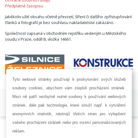
Předplatné časopisu
Jakékoliv užití obsahu včetně převzetí, šíření či dalšího zpřístupňování
článků a fotografií je bez souhlasu nakladatelství zakázáno.
Společnost zapsaná v obchodním rejstříku vedeným u Městského
soudu v Praze, oddíl B, vložka 14661.
Tyto webové stránky používají k poskytování svých služeb
soubory cookies, abychom vám zlepšili procházení stránek.
ISSN 1802-8535 © 2009 - 2026 AF POWER agency a.s. |
Nastavení
Mezi ně patří nezbytně nutné soubory k používání webových
cookies
stránek, dále pak technologie, které slouží např. k vytváření
Developed by:
Railsformers s.r.o.
anonymních statistik, nástrojů třetích stran pro vylepšení
vašeho procházení stránek nebo pro inzerci personalizovaných
reklam.