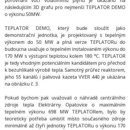
porovnání vůči volatilnímu plynu je ukázáno na
následujícím 3D grafu pro nejmenší TEPLATOR DEMO
o výkonu 50MW.
TEPLATOR DEMO, který bude sloužit jako
demonstrační jednotka, je projektovaný s tepelným
výkonem do 50 MW a plná verze TEPLATORu do
budoucna uvažuje o tepelném instalovaném výkonu do
170 MW s výstupní teplotou kolem 180 °C. TEPLATOR
je tedy vhodným potenciálním kandidátem pro přechod
k bezuhlíkaté výrobě tepla. Samotný průřez reaktorem,
jeho 55 kanálů i palivová kazeta VVER 440 je ukázána
na obrázku č. 3.
Pokud bychom pak uvažovali o náhradě centrálního
zdroje tepla Elektrárny Opatovice o maximálním
tepelném výkonu 698 MW TEPLATORem, bylo by
teoreticky potřeba umístit místo současného zdroje
minimálně až čtyři jednotky TEPLATORu o výkonu 170