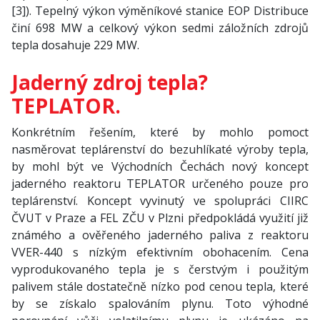
[3]). Tepelný výkon výměníkové stanice EOP Distribuce
činí 698 MW a celkový výkon sedmi záložních zdrojů
tepla dosahuje 229 MW.
Jaderný zdroj tepla?
TEPLATOR.
Konkrétním řešením, které by mohlo pomoct
nasměrovat teplárenství do bezuhlíkaté výroby tepla,
by mohl být ve Východních Čechách nový koncept
jaderného reaktoru TEPLATOR určeného pouze pro
teplárenství. Koncept vyvinutý ve spolupráci CIIRC
ČVUT v Praze a FEL ZČU v Plzni předpokládá využití již
známého a ověřeného jaderného paliva z reaktoru
VVER-440 s nízkým efektivním obohacením. Cena
vyprodukovaného tepla je s čerstvým i použitým
palivem stále dostatečně nízko pod cenou tepla, které
by se získalo spalováním plynu. Toto výhodné