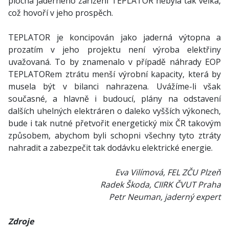
plocha jaderného zařízení TEPLATOR nebyla tak velká,
což hovoří v jeho prospěch.
TEPLATOR je koncipován jako jaderná výtopna a
prozatím v jeho projektu není výroba elektřiny
uvažovaná. To by znamenalo v případě náhrady EOP
TEPLATORem ztrátu menší výrobní kapacity, která by
musela být v bilanci nahrazena. Uvážíme-li však
současné, a hlavně i budoucí, plány na odstavení
dalších uhelných elektráren o daleko vyšších výkonech,
bude i tak nutné přetvořit energetický mix ČR takovým
způsobem, abychom byli schopni všechny tyto ztráty
nahradit a zabezpečit tak dodávku elektrické energie.
Eva Vilímová, FEL ZČU Plzeň
Radek Škoda, CIIRK ČVUT Praha
Petr Neuman, jaderný expert
Zdroje