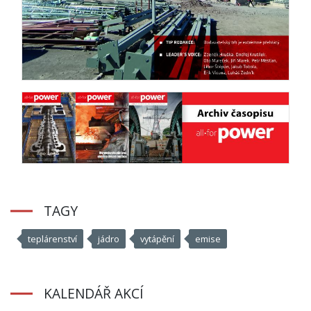
TAGY
teplárenství
jádro
vytápění
emise
KALENDÁŘ AKCÍ