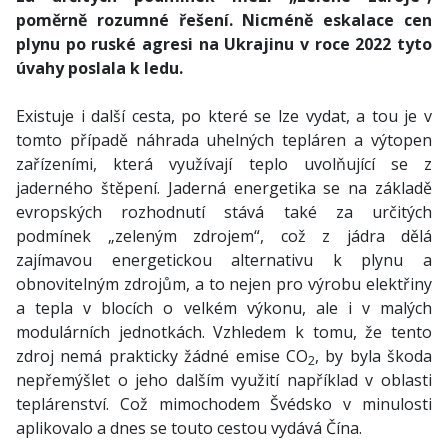
poměrně rozumné řešení. Nicméně eskalace cen
plynu po ruské agresi na Ukrajinu v roce 2022 tyto
úvahy poslala k ledu.
Existuje i další cesta, po které se lze vydat, a tou je v
tomto případě náhrada uhelných tepláren a výtopen
zařízeními, která využívají teplo uvolňující se z
jaderného štěpení. Jaderná energetika se na základě
evropských rozhodnutí stává také za určitých
podmínek „zeleným zdrojem“, což z jádra dělá
zajímavou energetickou alternativu k plynu a
obnovitelným zdrojům, a to nejen pro výrobu elektřiny
a tepla v blocích o velkém výkonu, ale i v malých
modulárních jednotkách. Vzhledem k tomu, že tento
zdroj nemá prakticky žádné emise CO
, by byla škoda
2
nepřemýšlet o jeho dalším využití například v oblasti
teplárenství. Což mimochodem Švédsko v minulosti
aplikovalo a dnes se touto cestou vydává Čína.