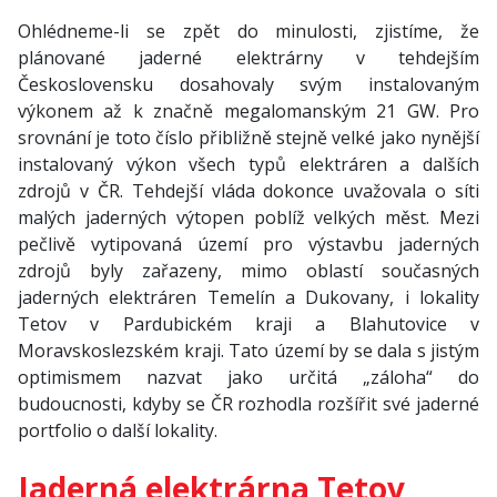
Ohlédneme-li se zpět do minulosti, zjistíme, že
plánované jaderné elektrárny v tehdejším
Československu dosahovaly svým instalovaným
výkonem až k značně megalomanským 21 GW. Pro
srovnání je toto číslo přibližně stejně velké jako nynější
instalovaný výkon všech typů elektráren a dalších
zdrojů v ČR. Tehdejší vláda dokonce uvažovala o síti
malých jaderných výtopen poblíž velkých měst. Mezi
pečlivě vytipovaná území pro výstavbu jaderných
zdrojů byly zařazeny, mimo oblastí současných
jaderných elektráren Temelín a Dukovany, i lokality
Tetov v Pardubickém kraji a Blahutovice v
Moravskoslezském kraji. Tato území by se dala s jistým
optimismem nazvat jako určitá „záloha“ do
budoucnosti, kdyby se ČR rozhodla rozšířit své jaderné
portfolio o další lokality.
Jaderná elektrárna Tetov