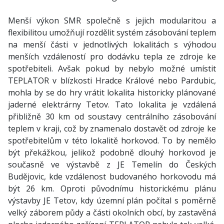
Menší výkon SMR společně s jejich modularitou a
flexibilitou umožňují rozdělit systém zásobování teplem
na menší části v jednotlivých lokalitách s výhodou
menších vzdáleností pro dodávku tepla ze zdroje ke
spotřebiteli. Avšak pokud by nebylo možné umístit
TEPLATOR v blízkosti Hradce Králové nebo Pardubic,
mohla by se do hry vrátit lokalita historicky plánované
jaderné elektrárny Tetov. Tato lokalita je vzdálená
přibližně 30 km od soustavy centrálního zásobování
teplem v kraji, což by znamenalo dostavět od zdroje ke
spotřebitelům v této lokalitě horkovod. To by nemělo
být překážkou, jelikož podobně dlouhý horkovod je
současně ve výstavbě z JE Temelín do Českých
Budějovic, kde vzdálenost budovaného horkovodu má
být 26 km. Oproti původnímu historickému plánu
výstavby JE Tetov, kdy územní plán počítal s poměrně
velký záborem půdy a části okolních obcí, by zastavěná