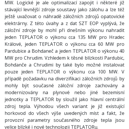
MW. Logické je ale optimalizací zapojit i některé již
stávající levnější zdroje soustavy jako zálohu a lze též
ještě uvažovat o náhradě záložních zdrojů opatovické
elektrárny. Z této úvahy a z dat SZT EOP vyplývá, že
záložní zdroje by mohl při dnešním výkonu nahradit
jeden TEPLATOR o výkonu cca 135 MW pro Hradec
Králové, jeden TEPLATOR o výkonu cca 60 MW pro
Pardubice a Bohdaneč a jeden TEPLATOR o výkonu 40
MW pro Chrudim. Vzhledem k těsné blízkosti Pardubic,
Bohdanče a Chrudimi by také bylo možné instalovat
pouze jeden TEPLATOR o výkonu cca 100 MW. V
případě požadavku na diverzifikaci záložních zdrojů by
mohly být současné záložní zdroje zachovány a
modernizovány na plynové nebo jiné bezemisní
jednotky a TEPLATOR by sloužil jako hlavní centrální
zdroj tepla. Výhodou všech variant je již existující
horkovod do všech výše uvedených míst a fakt, že
provozní parametry současného zdroje tepla jsou
velice blízké i nové technologii TEPLATORu.