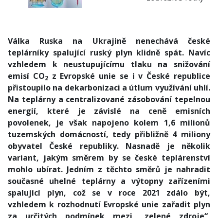
Válka Ruska na Ukrajině nenechává české
teplárníky spalující ruský plyn klidně spát. Navíc
vzhledem k neustupujícímu tlaku na snižování
emisí CO
z Evropské unie se i v České republice
2
přistoupilo na dekarbonizaci a útlum využívání uhlí.
Na teplárny a centralizované zásobování tepelnou
energií, které je závislé na ceně emisních
povolenek, je však napojeno kolem 1,6 milionů
tuzemských domácností, tedy přibližně 4 miliony
obyvatel České republiky. Nasnadě je několik
variant, jakým směrem by se české teplárenství
mohlo ubírat. Jedním z těchto směrů je nahradit
současné uhelné teplárny a výtopny zařízeními
spalující plyn, což se v roce 2021 zdálo být,
vzhledem k rozhodnutí Evropské unie zařadit plyn
za určitých podmínek mezi „zelené zdroje“,