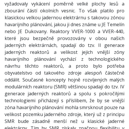
vyžadovaly vykácení poměrně velké plochy lesů a
zbourání částí okolních vesnic. To však platilo pro
klasickou velkou jadernou elektrárnu s takovou zónou
havarijního plánování, jakou ji dnes známe u JE Temelín
nebo JE Dukovany. Reaktory VVER-1000 a VVER-440,
které jsou bezpečně provozovány v obou našich
jaderných elektrárnách, spadají do tzv. II generace
jaderných reaktorů a velikost jejich vnější zóny
havarijního plánování vychází z technologického
návrhu těchto reaktorů, a proto bylo potřeba
obyvatelstvo od takového zdroje alespoň částečně
oddálit. Současné koncepty hojně rozvíjených malých
modulárních reaktoru (SMR) většinou spadají do tzv. IV
generace jaderných reaktorů a spolu s pokročilými
technologiemi přicházejí s příslibem, že by se vnější
zóna havarijního plánování mohla smrsknout pouze na
velikost pozemku jaderného zdroje, který už z principu
SMR bude zásadně menší než u klasické jaderné
elektrárny. Tím by SMR získaly značnou flexibilitu v