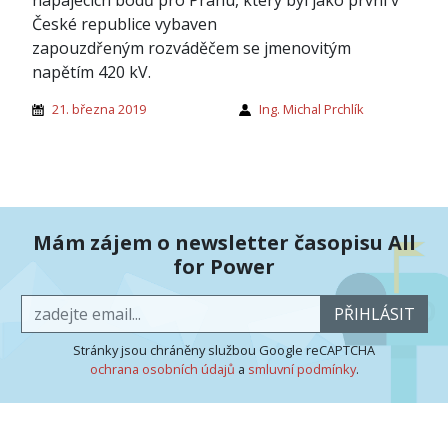
napájecích bodů pro Prahu, který byl jako první v
České republice vybaven
zapouzdřeným rozváděčem se jmenovitým
napětím 420 kV.
21. března 2019
Ing. Michal Prchlík
Mám zájem o newsletter časopisu All
for Power
PŘIHLÁSIT
Stránky jsou chráněny službou Google reCAPTCHA
ochrana osobních údajů
a
smluvní podmínky
.