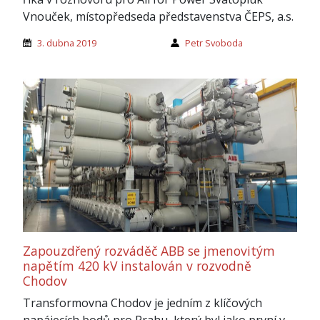
Vnouček, místopředseda představenstva ČEPS, a.s.
3. dubna 2019
Petr Svoboda
Zapouzdřený rozváděč ABB se jmenovitým
napětím 420 kV instalován v rozvodně
Chodov
Transformovna Chodov je jedním z klíčových