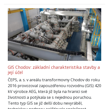
GIS Chodov: základní charakteristika stavby a
její účel
ČEPS, a. s. v areálu transformovny Chodov do roku
2016 provozoval zapouzdřenou rozvodnu (GIS) 420
kV výrobce AEG, která již byla na hranici své
životnosti a potýkala se s nejednou poruchou.
Tento typ GIS se již delší dobu nevyráběl,
technickou podporu zajišťovala společnost