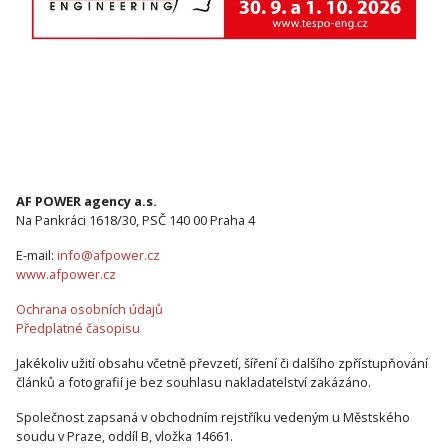
AF POWER agency a.s.
Na Pankráci 1618/30, PSČ 140 00 Praha 4
E-mail:
info@afpower.cz
www.afpower.cz
Ochrana osobních údajů
Předplatné časopisu
Jakékoliv užití obsahu včetně převzetí, šíření či dalšího zpřístupňování
článků a fotografií je bez souhlasu nakladatelství zakázáno.
Společnost zapsaná v obchodním rejstříku vedeným u Městského
soudu v Praze, oddíl B, vložka 14661.