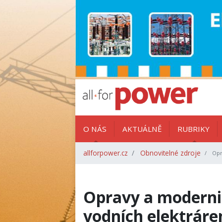
O NÁS
AKTUÁLNĚ
RUBRIKY
allforpower.cz
Obnovitelné zdroje
Opr
Opravy a moderni
vodních elektráre