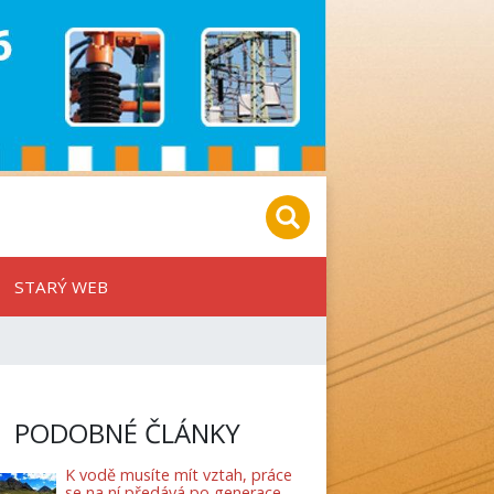
STARÝ WEB
PODOBNÉ ČLÁNKY
K vodě musíte mít vztah, práce
se na ní předává po generace