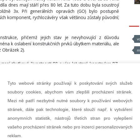
la dnes mají stáří přes 80 let. Za tuto dobu byla soustrojí
bližně 3x. Při generálních opravách (GO) bylo postupně
ch komponent, rychlozávěry však většinou zůstaly původní;
trukce, přičemž jejich stav je nevyhovující z důvodu
v
ména k oslabení konstrukčních prvků úbytkem materiálu, ale
 Obrázek 2).
m
ení zbytkové živostnosti 80 a více let staré konstrukce RZ,
 doporučení k výměně.
Tyto webové stránky používají k poskytování svých služeb
pro další provoz (např. výměna nýtů) lze předpokládat jako
žadované spolehlivosti dle ČSN, tak z hlediska bezpečnosti
soubory cookies, abychom vám zlepšili procházení stránek.
 to stejně prodloužilo teoreticky jen o několik let.
Mezi ně patří nezbytně nutné soubory k používání webových
stránek, dále pak technologie, které slouží např. k vytváření
věr není možné jednoduše demontovat. Taková akce je dost
 Většinou se spojuje s GO soustrojí TG zhruba jednou za 25
anonymních statistik, nástrojů třetích stran pro vylepšení
i provozních odstávkách, tj. 1x ročně, ale rozsah oprav, které
vašeho procházení stránek nebo pro inzerci personalizovaných
umístění hluboko v šachtě, omezenému prostoru, ale také
reklam.