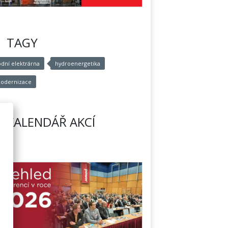
TAGY
odní elektrárna
hydroenergetika
odernizace
KALENDÁŘ AKCÍ