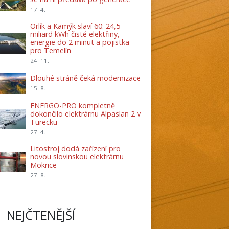
17. 4.
Orlík a Kamýk slaví 60: 24,5
miliard kWh čisté elektřiny,
energie do 2 minut a pojistka
pro Temelín
24. 11.
Dlouhé stráně čeká modernizace
15. 8.
ENERGO-PRO kompletně
dokončilo elektrárnu Alpaslan 2 v
Turecku
27. 4.
Litostroj dodá zařízení pro
novou slovinskou elektrárnu
Mokrice
27. 8.
NEJČTENĚJŠÍ