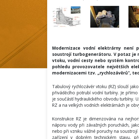
Modernizace vodní elektrárny není p
soustrojí turbogenerátoru. V potaz je nu
vtoku, vodní cesty nebo systém kontroly
pohledu provozovatele největších ele
modernizacemi tzv. „rychlozávěrů“, ted
Tabulový rychlozávěr vtoku (RZ) slouží jak
přiváděcího potrubí vodní turbíny. Je přím
je součástí hydraulického obvodu turbíny. 
RZ a na velkých vodních elektrárnách je ob
Konstrukce RZ je dimenzována na nejhorší
náporu vody při závažných poruchách, jako 
nebo při vzniku vážné poruchy na soustrojí 
zařízení v dobrém technickém stavu, př