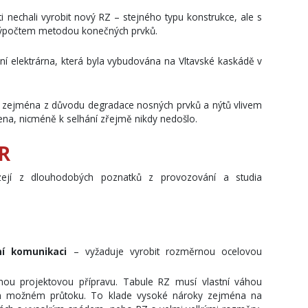
ti nechali vyrobit nový RZ – stejného typu konstrukce, ale s
 výpočtem metodou konečných prvků.
vní elektrárna, která byla vybudována na Vltavské kaskádě v
u zejména z důvodu degradace nosných prvků a nýtů vlivem
žena, nicméně k selhání zřejmě nikdy nedošlo.
R
ejí z dlouhodobých poznatků z provozování a studia
ní komunikaci
– vyžaduje vyrobit rozměrnou ocelovou
ou projektovou přípravu. Tabule RZ musí vlastní váhou
ším možném průtoku. To klade vysoké nároky zejména na