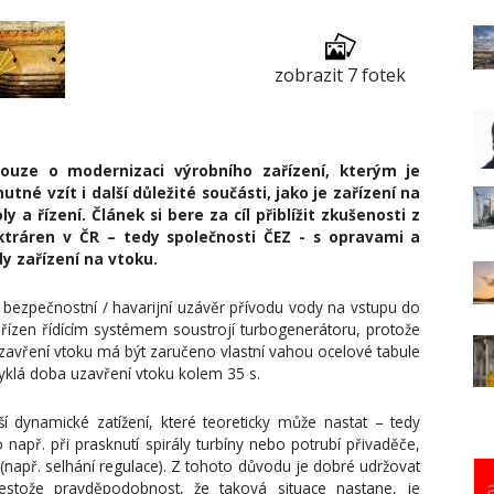
zobrazit 7 fotek
ouze o modernizaci výrobního zařízení, kterým je
tné vzít i další důležité součásti, jako je zařízení na
 a řízení. Článek si bere za cíl přiblížit zkušenosti z
ktráren v ČR – tedy společnosti ČEZ - s opravami a
y zařízení na vtoku.
o bezpečnostní / havarijní uzávěr přívodu vody na vstupu do
o řízen řídícím systémem soustrojí turbogenerátoru, protože
Uzavření vtoku má být zaručeno vlastní vahou ocelové tabule
vyklá doba uzavření vtoku kolem 35 s.
 dynamické zatížení, které teoreticky může nastat – tedy
např. při prasknutí spirály turbíny nebo potrubí přivaděče,
(např. selhání regulace). Z tohoto důvodu je dobré udržovat
estože pravděpodobnost, že taková situace nastane, je