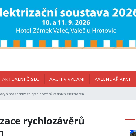
AKTUÁLNÍ ČÍSLO
ARCHIV VYDÁNÍ
KALENDÁŘ AKCÍ
avy a modernizace rychlozávěrů vodních elektráren
zace rychlozávěrů
n