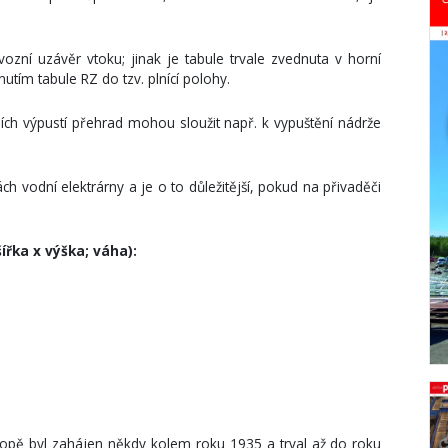
vozní uzávěr vtoku; jinak je tabule trvale zvednuta v horní
utím tabule RZ do tzv. plnící polohy.
h výpustí přehrad mohou sloužit např. k vypuštění nádrže
ch vodní elektrárny a je o to důležitější, pokud na přivaděči
šířka x výška; váha):
ropě byl zahájen někdy kolem roku 1935 a trval až do roku