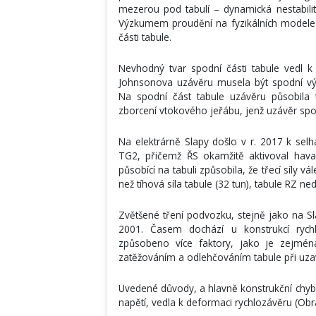
mezerou pod tabulí – dynamická nestabilit
Výzkumem proudění na fyzikálních modele
části tabule.
Nevhodný tvar spodní části tabule vedl k 
Johnsonova uzávěru musela být spodní v
Na spodní část tabule uzávěru působila t
zborcení vtokového jeřábu, jenž uzávěr spo
Na elektrárně Slapy došlo v r. 2017 k selhá
TG2, přičemž ŘS okamžitě aktivoval havar
působící na tabuli způsobila, že třecí síly 
než tíhová síla tabule (32 tun), tabule RZ n
Zvětšené tření podvozku, stejně jako na Sl
2001. Časem dochází u konstrukcí rychl
způsobeno více faktory, jako je zejm
zatěžováním a odlehčováním tabule při uzav
Uvedené důvody, a hlavně konstrukční chyb
napětí, vedla k deformaci rychlozávěru (Obr