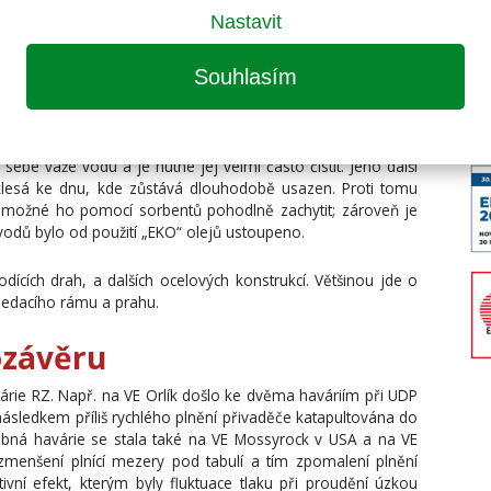
Nastavit
důkladnou defektoskopii všech namáhaných částí, obnovu
vé profilové těsnění. Dále jsou to práce na hydraulickém
tění, výměna těsnění, případně výměna čerpadel a někdy
Souhlasím
al původní hydraulický olej za biologicky odbouratelný
a sebe váže vodu a je nutné jej velmi často čistit. Jeho další
klesá ke dnu, kde zůstává dlouhodobě usazen. Proti tomu
e možné ho pomocí sorbentů pohodlně zachytit; zároveň je
důvodů bylo od použití „EKO“ olejů ustoupeno.
dících drah, a dalších ocelových konstrukcí. Většinou jde o
osedacího rámu a prahu.
ozávěru
rie RZ. Např. na VE Orlík došlo ke dvěma haváriím při UDP
následkem příliš rychlého plnění přivaděče katapultována do
obná havárie se stala také na VE Mossyrock v USA a na VE
 zmenšení plnící mezery pod tabulí a tím zpomalení plnění
ivní efekt, kterým byly fluktuace tlaku při proudění úzkou