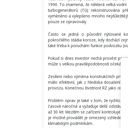
1990. To znamená, že některá velká vodní dí
turbogenerátorů (TG) rekonstruována při
vyměněno a vylepšeno mnoho nejdůležitější
pouze se opravovaly.
Často se jedná o původní nýtované kons
pokročilého stádia koroze, kdy dochází zej
také třeba k poruchám funkce podvozku (viz
Pokud si dnes investor nechá provést posouz
může s velkou pravděpodobností očekávat
Zesílení nebo výměna konstrukčních prvků 
málo efektivní, jak z hlediska dosažení po
provozu. Konečnou životnost RZ jako celku by
Problém oprav je také v tom, že rychlozá
časově náročná a vyžaduje delší odstávku.
až 30 let. Mezitím se zařízení kontroluje př
je možné provádět je omezený vzhledem k 
klimatickým podmínkám.