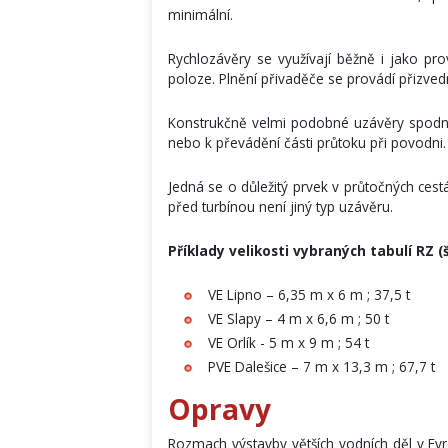
minimální.
Rychlozávěry se využívají běžně i jako pro
poloze. Plnění přivaděče se provádí přizvedn
Konstrukčně velmi podobné uzávěry spodníc
nebo k převádění části průtoku při povodni.
Jedná se o důležitý prvek v průtočných cestá
před turbínou není jiný typ uzávěru.
Příklady velikosti vybraných tabulí RZ (
VE Lipno – 6,35 m x 6 m ; 37,5 t
VE Slapy – 4 m x 6,6 m ; 50 t
VE Orlík - 5 m x 9 m ; 54 t
PVE Dalešice – 7 m x 13,3 m ; 67,7 t
Opravy
Rozmach výstavby větších vodních děl v Ev