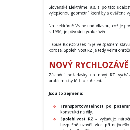
Slovenské Elektrárne, a.s. si po této událos
vylepšenou geometrií, která byla ověřena
Na elektrárně Vrané nad Vltavou, což je pr
r. 1936, je původní rychlozávěr.
Tabule RZ (Obrázek 4) je ve špatném stav
koroze. Spolehlivost RZ je tedy velmi ohro
NOVÝ RYCHLOZÁVĚ
Základní požadavky na nový RZ vycház
problematiky těchto zařízení.
Jsou to zejména:
Transportovatelnost po pozem
konstrukci na díly.
Spolehlivost RZ
– vyžaduje náročn
bezpečně uzavřít vtok při nejhor