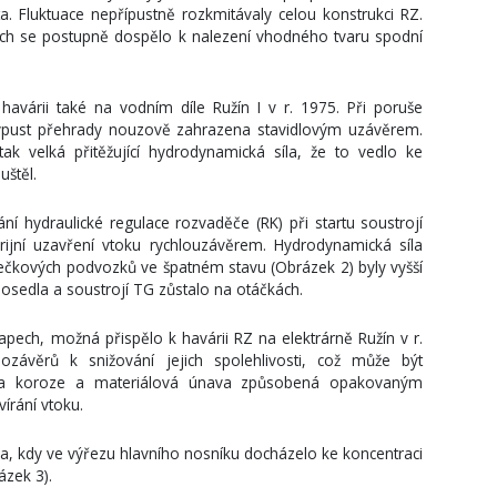
a. Fluktuace nepřípustně rozkmitávaly celou konstrukci RZ.
ch se postupně dospělo k nalezení vhodného tvaru spodní
havárii také na vodním díle Ružín I v r. 1975. Při poruše
ýpust přehrady nouzově zahrazena stavidlovým uzávěrem.
ak velká přitěžující hydrodynamická síla, že to vedlo ke
uštěl.
ní hydraulické regulace rozvaděče (RK) při startu soustrojí
ijní uzavření vtoku rychlouzávěrem. Hydrodynamická síla
válečkových podvozků ve špatném stavu (Obrázek 2) byly vyšší
edosedla a soustrojí TG zůstalo na otáčkách.
apech, možná přispělo k havárii RZ na elektrárně Ružín v r.
ozávěrů k snižování jejich spolehlivosti, což může být
éna koroze a materiálová únava způsobená opakovaným
írání vtoku.
a, kdy ve výřezu hlavního nosníku docházelo ke koncentraci
ázek 3).