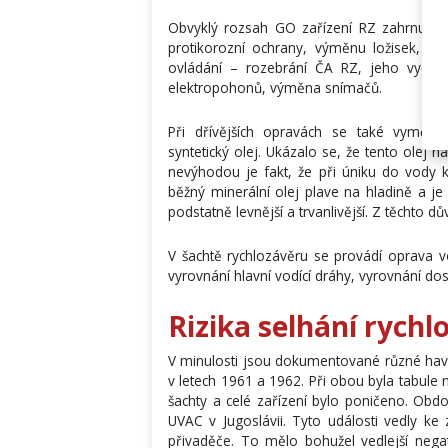
Obvyklý rozsah GO zařízení RZ zahrnuje 
protikorozní ochrany, výměnu ložisek, no
ovládání – rozebrání ČA RZ, jeho vyčiš
elektropohonů, výměna snímačů.
Při dřívějších opravách se také vyměňov
syntetický olej. Ukázalo se, že tento olej n
nevýhodou je fakt, že při úniku do vody 
běžný minerální olej plave na hladině a j
podstatně levnější a trvanlivější. Z těchto 
V šachtě rychlozávěru se provádí oprava vo
vyrovnání hlavní vodící dráhy, vyrovnání d
Rizika selhání rychl
V minulosti jsou dokumentované různé havá
v letech 1961 a 1962. Při obou byla tabule 
šachty a celé zařízení bylo poničeno. Obd
UVAC v Jugoslávii. Tyto události vedly ke
přivaděče. To mělo bohužel vedlejší negat