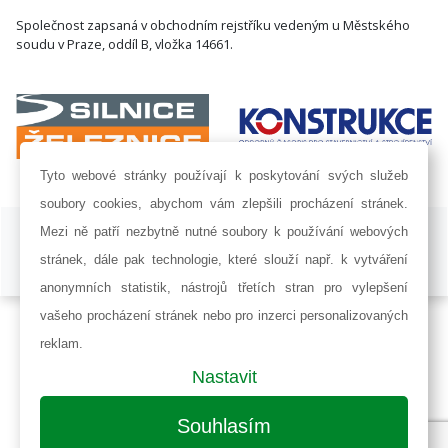
Společnost zapsaná v obchodním rejstříku vedeným u Městského
soudu v Praze, oddíl B, vložka 14661.
Tyto webové stránky používají k poskytování svých služeb
soubory cookies, abychom vám zlepšili procházení stránek.
ISSN 1802-8535 © 2009 - 2026 AF POWER agency a.s. |
Nastavení
Mezi ně patří nezbytně nutné soubory k používání webových
cookies
stránek, dále pak technologie, které slouží např. k vytváření
Developed by:
Railsformers s.r.o.
anonymních statistik, nástrojů třetích stran pro vylepšení
vašeho procházení stránek nebo pro inzerci personalizovaných
reklam.
Nastavit
Souhlasím