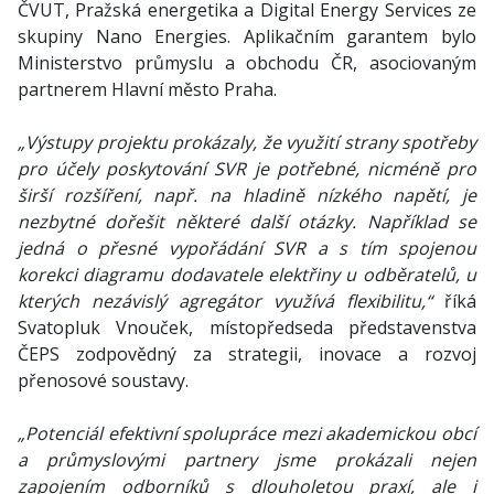
ČVUT, Pražská energetika a Digital Energy Services ze
skupiny Nano Energies. Aplikačním garantem bylo
Ministerstvo průmyslu a obchodu ČR, asociovaným
partnerem Hlavní město Praha.
„Výstupy projektu prokázaly, že využití strany spotřeby
pro účely poskytování SVR je potřebné, nicméně pro
širší rozšíření, např. na hladině nízkého napětí, je
nezbytné dořešit některé další otázky. Například se
jedná o přesné vypořádání SVR a s tím spojenou
korekci diagramu dodavatele elektřiny u odběratelů, u
kterých nezávislý agregátor využívá flexibilitu,“
říká
Svatopluk Vnouček, místopředseda představenstva
ČEPS zodpovědný za strategii, inovace a rozvoj
přenosové soustavy.
„Potenciál efektivní spolupráce mezi akademickou obcí
a průmyslovými partnery jsme prokázali nejen
zapojením odborníků s dlouholetou praxí, ale i