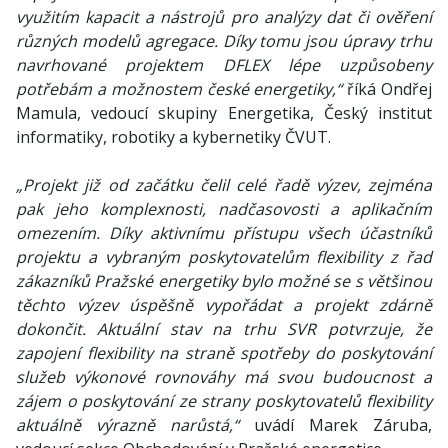
využitím kapacit a nástrojů pro analýzy dat či ověření
různých modelů agregace. Díky tomu jsou úpravy trhu
navrhované projektem DFLEX lépe uzpůsobeny
potřebám a možnostem české energetiky,“
říká Ondřej
Mamula, vedoucí skupiny Energetika, Český institut
informatiky, robotiky a kybernetiky ČVUT.
„Projekt již od začátku čelil celé řadě výzev, zejména
pak jeho komplexnosti, nadčasovosti a aplikačním
omezením. Díky aktivnímu přístupu všech účastníků
projektu a vybraným poskytovatelům flexibility z řad
zákazníků Pražské energetiky bylo možné se s většinou
těchto výzev úspěšně vypořádat a projekt zdárně
dokončit. Aktuální stav na trhu SVR potvrzuje, že
zapojení flexibility na straně spotřeby do poskytování
služeb výkonové rovnováhy má svou budoucnost a
zájem o poskytování ze strany poskytovatelů flexibility
aktuálně výrazně narůstá,“
uvádí Marek Záruba,