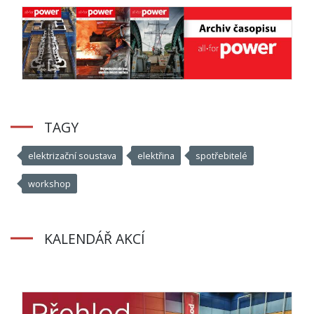
TAGY
elektrizační soustava
elektřina
spotřebitelé
workshop
KALENDÁŘ AKCÍ