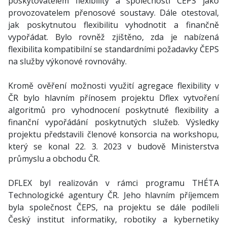
poskytovatelem flexibility a společností ČEPS jako
provozovatelem přenosové soustavy. Dále otestoval,
jak poskytnutou flexibilitu vyhodnotit a finančně
vypořádat. Bylo rovněž zjištěno, zda je nabízená
flexibilita kompatibilní se standardními požadavky ČEPS
na služby výkonové rovnováhy.
Kromě ověření možnosti využití agregace flexibility v
ČR bylo hlavním přínosem projektu Dflex vytvoření
algoritmů pro vyhodnocení poskytnuté flexibility a
finanční vypořádání poskytnutých služeb. Výsledky
projektu představili členové konsorcia na workshopu,
který se konal 22. 3. 2023 v budově Ministerstva
průmyslu a obchodu ČR.
DFLEX byl realizován
v rámci programu THÉTA
Technologické agentury ČR. Jeho hlavním příjemcem
byla společnost ČEPS, na projektu se dále podíleli
Český institut informatiky, robotiky a kybernetiky