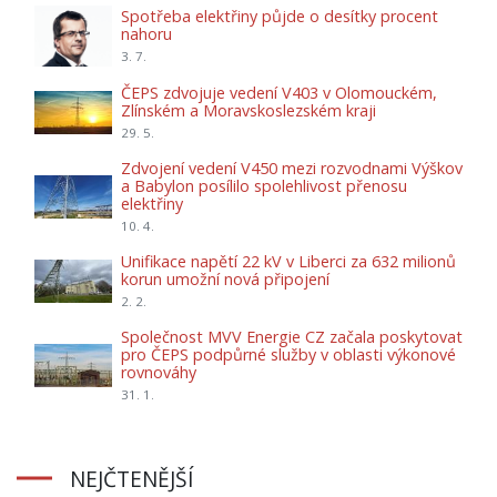
Spotřeba elektřiny půjde o desítky procent
nahoru
3. 7.
ČEPS zdvojuje vedení V403 v Olomouckém,
Zlínském a Moravskoslezském kraji
29. 5.
Zdvojení vedení V450 mezi rozvodnami Výškov
a Babylon posílilo spolehlivost přenosu
elektřiny
10. 4.
Unifikace napětí 22 kV v Liberci za 632 milionů
korun umožní nová připojení
2. 2.
Společnost MVV Energie CZ začala poskytovat
pro ČEPS podpůrné služby v oblasti výkonové
rovnováhy
31. 1.
NEJČTENĚJŠÍ