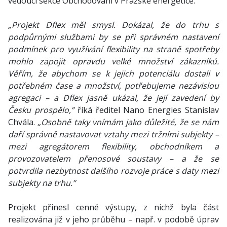
vedoucí sekce Obchodování v Pražské energetice.
„Projekt Dflex měl smysl. Dokázal, že do trhu s
podpůrnými službami by se při správném nastavení
podmínek pro využívání flexibility na straně spotřeby
mohlo zapojit opravdu velké množství zákazníků.
Věřím, že abychom se k jejich potenciálu dostali v
potřebném čase a množství, potřebujeme nezávislou
agregaci – a Dflex jasně ukázal, že její zavedení by
Česku prospělo,”
říká ředitel Nano Energies Stanislav
Chvála.
„Osobně taky vnímám jako důležité, že se nám
daří správně nastavovat vztahy mezi tržními subjekty –
mezi agregátorem flexibility, obchodníkem a
provozovatelem přenosové soustavy – a že se
potvrdila nezbytnost dalšího rozvoje práce s daty mezi
subjekty na trhu.”
Projekt přinesl cenné výstupy, z nichž byla část
realizována již v jeho průběhu – např. v podobě úprav