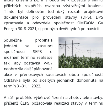
místě křížení s D2 a v obou ke křižovatce s dálnicí
přilehlých rozpětích osazena výstražnými koulemi.
Tímto byl definován technický rozsah projektové
dokumentace pro provedení stavby (DPS). DPS
zpracovala a odevzdala společnost OMEXOM GA
Energo 30. 8. 2021, tj. pouhých devět týdnů po havárii.
Souběžně probíhala
jednání se zástupci
společnosti SEPS o
možném termínu realizace
tak, aby odstávka V497
neohrozila další plánované
akce v přenosových soustavách obou společností.
Odstávka byla po složitých jednáních dohodnuta na
termín 3.–31. 1. 2022.
V září proběhlo výběrové řízení na zhotovitele stavby,
přičemž ČEPS požadovala realizaci stavby v termínu