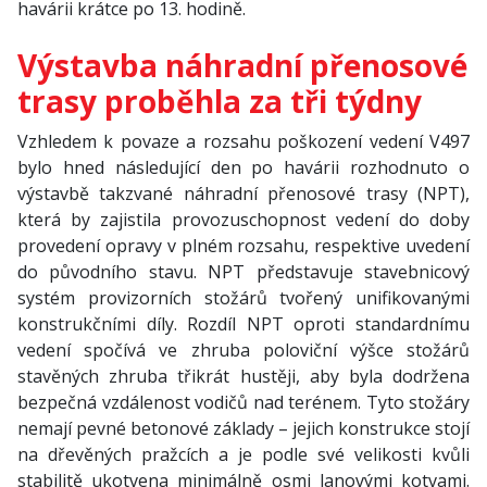
havárii krátce po 13. hodině.
Výstavba náhradní přenosové
trasy proběhla za tři týdny
Vzhledem k povaze a rozsahu poškození vedení V497
bylo hned následující den po havárii rozhodnuto o
výstavbě takzvané náhradní přenosové trasy (NPT),
která by zajistila provozuschopnost vedení do doby
provedení opravy v plném rozsahu, respektive uvedení
do původního stavu. NPT představuje stavebnicový
systém provizorních stožárů tvořený unifikovanými
konstrukčními díly. Rozdíl NPT oproti standardnímu
vedení spočívá ve zhruba poloviční výšce stožárů
stavěných zhruba třikrát hustěji, aby byla dodržena
bezpečná vzdálenost vodičů nad terénem. Tyto stožáry
nemají pevné betonové základy – jejich konstrukce stojí
na dřevěných pražcích a je podle své velikosti kvůli
stabilitě ukotvena minimálně osmi lanovými kotvami.