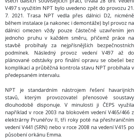
všech dalších souvisejících prací, trvala 28 dní. Vedení
V497 s využitím NPT bylo uvedeno zpět do provozu 21.
7. 2021. Trasa NPT vedla přes dálnici D2, nicméně
během instalace (a nakonec i demontáže) byl provoz na
dálnici omezen vždy pouze částečně uzavřením jen
jednoho pruhu v každém směru, přičemž práce na
stavbě probíhaly za nejpřísnějších bezpečnostních
podmínek. Následný provoz vedení V497 až do
plánované odstávky pro finální opravu se obešel bez
komplikací a průběžná kontrola stavu NPT probíhala v
předepsaném intervalu.
NPT je standardním nástrojem řešení havarijních
stavů, kterým provozovatel přenosové soustavy
dlouhodobě disponuje. V minulosti ji ČEPS využila
například v roce 2003 na blokovém vedení V465/466 z
elektrárny Prunéřov II, tři roky poté na přeshraničním
vedení V441 (SRN) nebo v roce 2008 na vedení V415 po
působení orkánu Emma.