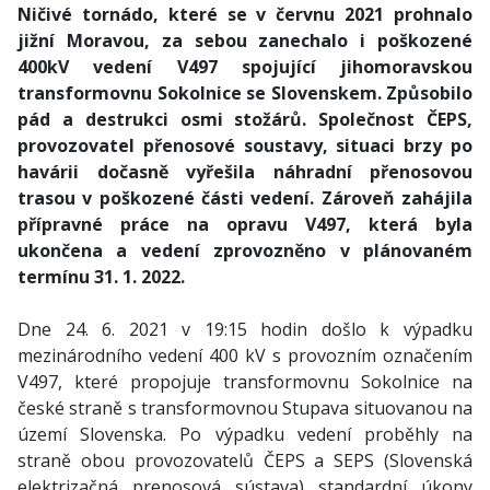
Ničivé tornádo, které se v červnu 2021 prohnalo
jižní Moravou, za sebou zanechalo i poškozené
400kV vedení V497 spojující jihomoravskou
transformovnu Sokolnice se Slovenskem. Způsobilo
pád a destrukci osmi stožárů. Společnost ČEPS,
provozovatel přenosové soustavy, situaci brzy po
havárii dočasně vyřešila náhradní přenosovou
trasou v poškozené části vedení. Zároveň zahájila
přípravné práce na opravu V497, která byla
ukončena a vedení zprovozněno v plánovaném
termínu 31. 1. 2022.
Dne 24. 6. 2021 v 19:15 hodin došlo k výpadku
mezinárodního vedení 400 kV s provozním označením
V497, které propojuje transformovnu Sokolnice na
české straně s transformovnou Stupava situovanou na
území Slovenska. Po výpadku vedení proběhly na
straně obou provozovatelů ČEPS a SEPS (Slovenská
elektrizačná prenosová sústava) standardní úkony