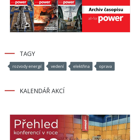
TAGY
rozvody energií
vedení
elektřina
oprava
KALENDÁŘ AKCÍ