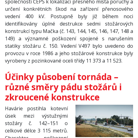
společnosti ČEPS k lokalizaci přesného místa poruchy a
určení konkrétních škod na zařízení přenosového
vedení 400 kV. Postupně byly již během noci
identifikovány úplné destrukce sedmi stožárových
konstrukcí typu Mačka (č. 143, 144, 145, 146, 147, 148 a
149) a významné poškození spojené s narušením
statiky stožáru č. 150. Vedení V497 bylo uvedeno do
provozu v roce 1986 a jeho stožárové konstrukce byly
vyrobeny z pozinkované oceli třídy 11 373 a 11 523.
Účinky působení tornáda –
různé směry pádu stožárů i
zkroucené konstrukce
Havárie postihla kotevní
úsek mezi výstužnými
stožáry č. 142–151 o
celkové délce 3 115 metrů.