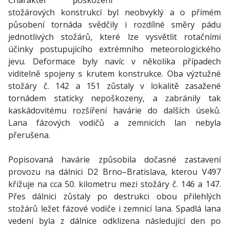
Charakter poškození
stožárových konstrukcí byl neobvyklý a o přímém
působení tornáda svědčily i rozdílné směry pádu
jednotlivých stožárů, které lze vysvětlit rotačními
účinky postupujícího extrémního meteorologického
jevu. Deformace byly navíc v několika případech
viditelně spojeny s krutem konstrukce. Oba výztužné
stožáry č. 142 a 151 zůstaly v lokalitě zasažené
tornádem staticky nepoškozeny, a zabránily tak
kaskádovitému rozšíření havárie do dalších úseků.
Lana fázových vodičů a zemnicích lan nebyla
přerušena.
Popisovaná havárie způsobila dočasné zastavení
provozu na dálnici D2 Brno–Bratislava, kterou V497
křižuje na cca 50. kilometru mezi stožáry č. 146 a 147.
Přes dálnici zůstaly po destrukci obou přilehlých
stožárů ležet fázové vodiče i zemnicí lana. Spadlá lana
vedení byla z dálnice odklizena následující den po