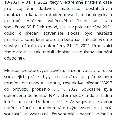
10/2021 – 31. 1. 2022, tedy v extrémně krátkém čase
pro zajištění dodávek materiálu, dostatečných
montážních kapacit a dodržení všech technologických
postupů. Vítězem výběrového řízení se stala
společnost SPIE Elektrovod, a. s., a v polovině října 2021
došlo k předání staveniště. Počasí bylo naštěstí
příznivé a kompletní práce na betonáži základů včetně
stavby stožárů byly dokončeny 21. 12. 2021. Pracovníci
zhotovitele si tak mohli dopřát zasloužený vánoční
odpočinek.
Montáž izolátorových závěsů, tažení vodičů a další
související práce byly realizovány v plánovaném
termínu odstávky a zapnutí, respektive předání V497
do provozu proběhlo 31. 1. 2022. Současně byla
dokončena demontáž NPT, která sloužila do 3. ledna
letošního roku. Do konce září 2022 se ještě uskuteční
nátěr stožárů ochranným nátěrovým systémem, jehož
součástí je výstražné červenobílé značení vrchních