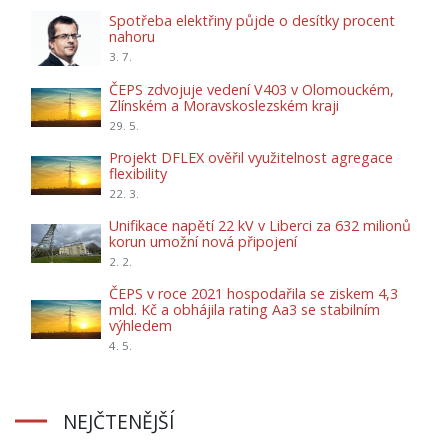
Spotřeba elektřiny půjde o desítky procent
nahoru
3. 7.
ČEPS zdvojuje vedení V403 v Olomouckém,
Zlínském a Moravskoslezském kraji
29. 5.
Projekt DFLEX ověřil využitelnost agregace
flexibility
22. 3.
Unifikace napětí 22 kV v Liberci za 632 milionů
korun umožní nová připojení
2. 2.
ČEPS v roce 2021 hospodařila se ziskem 4,3
mld. Kč a obhájila rating Aa3 se stabilním
výhledem
4. 5.
NEJČTENĚJŠÍ