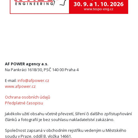
AF POWER agency a.s.
Na Pankráci 1618/30, PSČ 140 00 Praha 4
E-mail:
info@afpower.cz
www.afpower.cz
Ochrana osobních údajů
Předplatné časopisu
Jakékoliv užití obsahu včetně převzetí, šíření či dalšího zpřístupňování
článků a fotografií je bez souhlasu nakladatelství zakázáno.
Společnost zapsaná v obchodním rejstříku vedeným u Městského
soudu v Praze, oddíl B, vložka 14661.