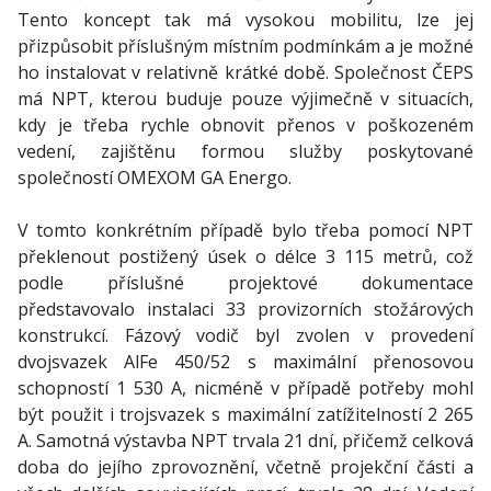
Tento koncept tak má vysokou mobilitu, lze jej
přizpůsobit příslušným místním podmínkám a je možné
ho instalovat v relativně krátké době. Společnost ČEPS
má NPT, kterou buduje pouze výjimečně v situacích,
kdy je třeba rychle obnovit přenos v poškozeném
vedení, zajištěnu formou služby poskytované
společností OMEXOM GA Energo.
V tomto konkrétním případě bylo třeba pomocí NPT
překlenout postižený úsek o délce 3 115 metrů, což
podle příslušné projektové dokumentace
představovalo instalaci 33 provizorních stožárových
konstrukcí. Fázový vodič byl zvolen v provedení
dvojsvazek AlFe 450/52 s maximální přenosovou
schopností 1 530 A, nicméně v případě potřeby mohl
být použit i trojsvazek s maximální zatížitelností 2 265
A. Samotná výstavba NPT trvala 21 dní, přičemž celková
doba do jejího zprovoznění, včetně projekční části a