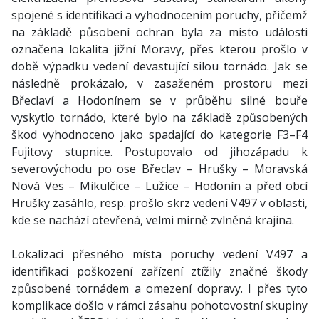
spojené s identifikací a vyhodnocením poruchy, přičemž
na základě působení ochran byla za místo události
označena lokalita jižní Moravy, přes kterou prošlo v
době výpadku vedení devastující silou tornádo. Jak se
následně prokázalo, v zasaženém prostoru mezi
Břeclaví a Hodonínem se v průběhu silné bouře
vyskytlo tornádo, které bylo na základě způsobených
škod vyhodnoceno jako spadající do kategorie F3–F4
Fujitovy stupnice. Postupovalo od jihozápadu k
severovýchodu po ose Břeclav – Hrušky – Moravská
Nová Ves – Mikulčice – Lužice – Hodonín a před obcí
Hrušky zasáhlo, resp. prošlo skrz vedení V497 v oblasti,
kde se nachází otevřená, velmi mírně zvlněná krajina.
Lokalizaci přesného místa poruchy vedení V497 a
identifikaci poškození zařízení ztížily značné škody
způsobené tornádem a omezení dopravy. I přes tyto
komplikace došlo v rámci zásahu pohotovostní skupiny