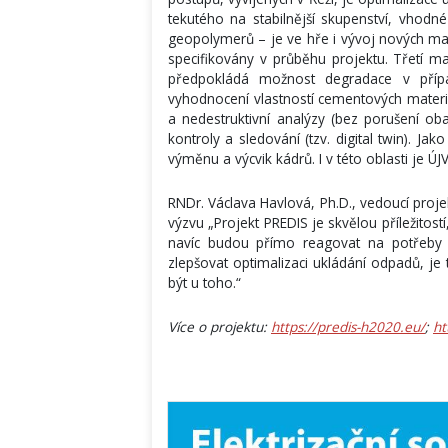
tekutého na stabilnější skupenství, vhodn
geopolymerů – je ve hře i vývoj nových ma
specifikovány v průběhu projektu. Třetí m
předpokládá možnost degradace v příp
vyhodnocení vlastností cementových materi
a nedestruktivní analýzy (bez porušení oba
kontroly a sledování (tzv. digital twin). Ja
výměnu a výcvik kádrů. I v této oblasti je Ú
RNDr. Václava Havlová, Ph.D., vedoucí proj
výzvu „Projekt PREDIS je skvělou příležitost
navíc budou přímo reagovat na potřeby 
zlepšovat optimalizaci ukládání odpadů, j
být u toho.“
Více o projektu:
https://predis-h2020.eu/
;
ht