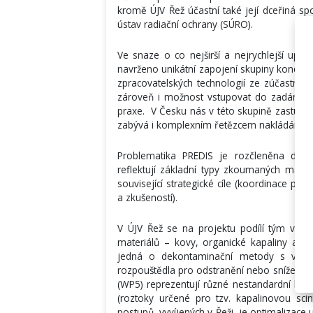
kromě ÚJV Řež účastní také její dceřiná s
ústav radiační ochrany (SÚRO).
Ve snaze o co nejširší a nejrychlejší upla
navrženo unikátní zapojení skupiny koncový
zpracovatelských technologií ze zúčastněn
zároveň i možnost vstupovat do zadání j
praxe. V Česku nás v této skupině zastupu
zabývá i komplexním řetězcem nakládání s
Problematika PREDIS je rozčleněna do s
reflektují základní typy zkoumaných mate
související strategické cíle (koordinace p
a zkušeností).
V ÚJV Řež se na projektu podílí tým více n
materiálů – kovy, organické kapaliny a 
jedná o dekontaminační metody s využití
rozpouštědla pro odstranění nebo snížení 
(WP5) reprezentují různé nestandardní kapa
(roztoky určené pro tzv. kapalinovou scint
postupů, vyvíjených v Řeži, je optimalizace 