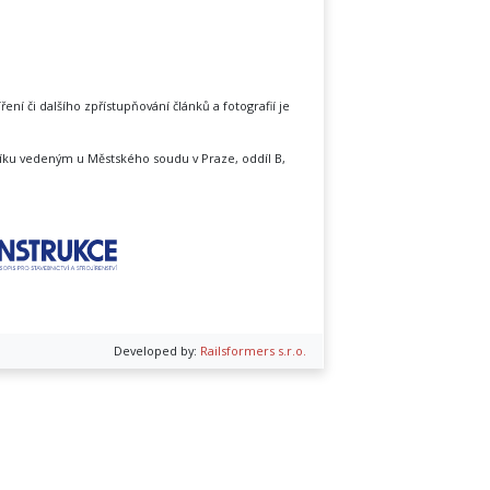
íření či dalšího zpřístupňování článků a fotografií je
íku vedeným u Městského soudu v Praze, oddíl B,
Developed by:
Railsformers s.r.o.