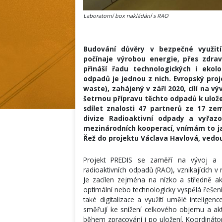
Laboratorní box nakládání s RAO
Budování důvěry v bezpečné využití
počínaje výrobou energie, přes zdrav
přináší řadu technologických i ekolo
odpadů je jednou z nich. Evropský pro
waste), zahájený v září 2020, cílí na 
šetrnou přípravu těchto odpadů k ulože
sdílet znalosti 47 partnerů ze 17 ze
divize Radioaktivní odpady a vyřazo
mezinárodních kooperací, vnímám to j
Řež do projektu Václava Havlová, vedo
Projekt PREDIS se zaměří na vývoj a 
radioaktivních odpadů (RAO), vznikajících 
Je zacílen zejména na nízko a středně ak
optimální nebo technologicky vyspělá řeše
také digitalizace a využití umělé intelige
směřují ke snížení celkového objemu a akt
během zpracování i po uložení. Koordinát