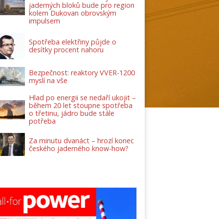
jaderných bloků bude pro region
kolem Dukovan obrovským
impulsem
Spotřeba elektřiny půjde o
desítky procent nahoru
Bezpečnost: reaktory VVER-1200
myslí na vše
Hlad po energii se nedaří ukojit –
během 20 let stoupne spotřeba
o třetinu, jádro bude stále
potřeba
Za minutu dvanáct – hrozí konec
českého jaderného know-how?