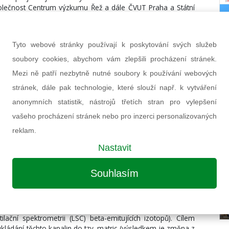
polečnost Centrum výzkumu Řež a dále ČVUT Praha a Státní
tnění získaných výsledků v provozní praxi bylo do projektu
Tyto webové stránky používají k poskytování svých služeb
ch zpracovatelů RAO (End User Group). Konkrétní realizátoři
soubory cookies, abychom vám zlepšili procházení stránek.
ých zemí tak mají bezplatný přístup k výstupům projektu a
ednotlivých úkolů se svými požadavky a zpětnou vazbou z
Mezi ně patří nezbytně nutné soubory k používání webových
je ČEZ, SÚRAO a opět také ÚJV Řež, která se, kromě vývoje,
stránek, dále pak technologie, které slouží např. k vytváření
 RAO.
anonymních statistik, nástrojů třetích stran pro vylepšení
edmi pracovních oblastí (Work Packages; WP1-7), které
vašeho procházení stránek nebo pro inzerci personalizovaných
riálů (kovové, kapalné, pevné organické a cementované) a
reklam.
rocesů, implementace poznatků do praxe a předávání znalostí
Nastavit
ež deseti specialistů. Řeší inovace pro tři typy odpadních
Souhlasím
cementované odpady. V oblasti kovových odpadů (WP4) se
m tzv. iontových kapalin. Jsou to speciální sloučeniny,
radioaktivní kontaminace povrchů. Organické kapalné odpady
liny – řezné emulze, mazací oleje nebo scintilační koktejly
ilační spektrometrii (LSC) beta-emitujících izotopů). Cílem
ukládání těchto kapalin do tzv. matric (výsledkem je změna z