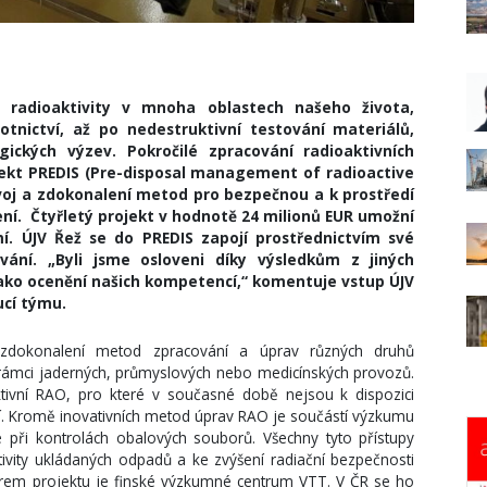
 radioaktivity v mnoha oblastech našeho života,
otnictví, až po nedestruktivní testování materiálů,
gických výzev. Pokročilé zpracování radioaktivních
jekt PREDIS (Pre-disposal management of radioactive
vývoj a zdokonalení metod pro bezpečnou a k prostředí
ní. Čtyřletý projekt v hodnotě 24 milionů EUR umožní
mí. ÚJV Řež se do PREDIS zapojí prostřednictvím své
vání. „Byli jsme osloveni díky výsledkům z jiných
ako ocenění našich kompetencí,“ komentuje vstup ÚJV
ucí týmu.
zdokonalení metod zpracování a úprav různých druhů
v rámci jaderných, průmyslových nebo medicínských provozů.
tivní RAO, pro které v současné době nejsou k dispozici
ní. Kromě inovativních metod úprav RAO je součástí výzkumu
nce při kontrolách obalových souborů. Všechny tyto přístupy
ivity ukládaných odpadů a ke zvýšení radiační bezpečnosti
orem projektu je finské výzkumné centrum VTT. V ČR se ho