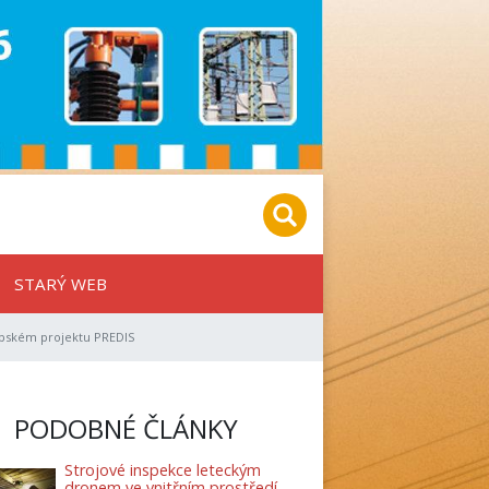
STARÝ WEB
ropském projektu PREDIS
PODOBNÉ ČLÁNKY
Strojové inspekce leteckým
dronem ve vnitřním prostředí