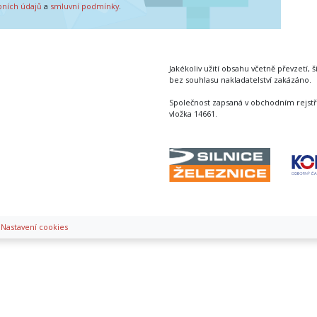
bních údajů
a
smluvní podmínky
.
Jakékoliv užití obsahu včetně převzetí, š
bez souhlasu nakladatelství zakázáno.
Společnost zapsaná v obchodním rejstř
vložka 14661.
|
Nastavení cookies