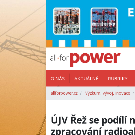
O NÁS
AKTUÁLNĚ
RUBRIKY
allforpower.cz
Výzkum, vývoj, inovace
ÚJV Řež se podílí
zpracování radioa