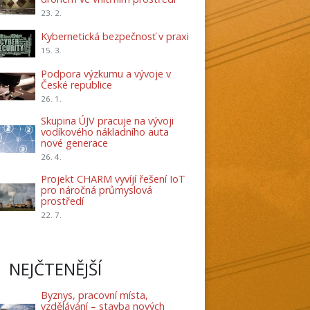
23. 2.
Kybernetická bezpečnosť v praxi
15. 3.
Podpora výzkumu a vývoje v
České republice
26. 1.
Skupina ÚJV pracuje na vývoji
vodíkového nákladního auta
nové generace
26. 4.
Projekt CHARM vyvíjí řešení IoT
pro náročná průmyslová
prostředí
22. 7.
NEJČTENĚJŠÍ
Byznys, pracovní místa,
vzdělávání – stavba nových