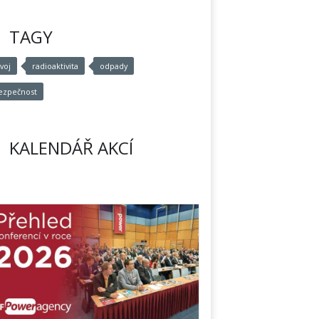
TAGY
ývoj
radioaktivita
odpady
ezpečnost
KALENDÁŘ AKCÍ