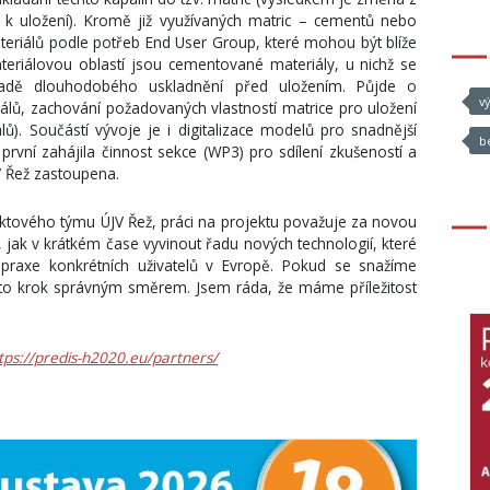
é k uložení). Kromě již využívaných matric – cementů nebo
teriálů podle potřeb End User Group, které mohou být blíže
ateriálovou oblastí jsou cementované materiály, u nichž se
adě dlouhodobého uskladnění před uložením. Půjde o
v
álů, zachování požadovaných vlastností matrice pro uložení
lů). Součástí vývoje je i digitalizace modelů pro snadnější
b
ko první zahájila činnost sekce (WP3) pro sdílení zkušeností a
JV Řež zastoupena.
ektového týmu ÚJV Řež, práci na projektu považuje za novou
í, jak v krátkém čase vyvinout řadu nových technologií, které
praxe konkrétních uživatelů v Evropě. Pokud se snažíme
e to krok správným směrem. Jsem ráda, že máme příležitost
tps://predis-h2020.eu/partners/