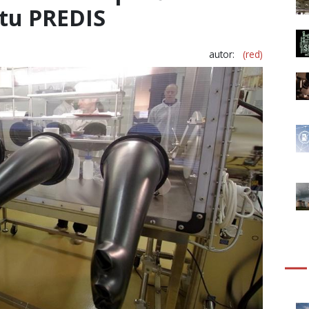
tu PREDIS
autor:
(red)