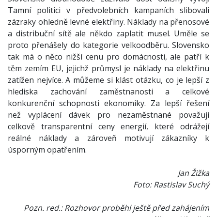
Tamní politici v předvolebních kampaních slibovali
zázraky ohledně levné elektřiny. Náklady na přenosové
a distribuční sítě ale někdo zaplatit musel. Uměle se
proto přenášely do kategorie velkoodběru. Slovensko
tak má o něco nižší cenu pro domácnosti, ale patří k
těm zemím EU, jejichž průmysl je náklady na elektřinu
zatížen nejvíce. A můžeme si klást otázku, co je lepší z
hlediska zachování zaměstnanosti a celkové
konkurenční schopnosti ekonomiky. Za lepší řešení
než vyplácení dávek pro nezaměstnané považuji
celkově transparentní ceny energií, které odrážejí
reálné náklady a zároveň motivují zákazníky k
úsporným opatřením.
Jan Žižka
Foto: Rastislav Suchý
Pozn. red.: Rozhovor proběhl ještě před zahájením