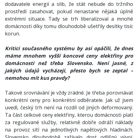
dodavatele energií a slib, že stát nebude do tržního
prostředí zasahovat, pokud nenastane nějaká úplně
extrémní situace. Tady se trh liberalizoval a mnohé
domácnosti díky tomu dlouhodobě ušetřily desítky tisíc
korun.
Kritici současného systému by asi opáčili, že dnes
máme mnohem vyšší koncové ceny elektřiny pro
domácnosti než třeba Slovensko. Není jasné, z
jakých údajů vycházejí, přesto bych se zeptal –
nemohou mít kus pravdy?
Takové srovnávání je vždy zrádné. Je třeba porovnávat
konkrétní ceny pro konkrétní odběratele. Jak už jsem
uvedl, český trh není na rozdíl od jiných deformovaný.
Ta část celkové ceny elektřiny, kterou domácnosti platí
za regulované služby, relativně dobře odráží náklady
na provoz sítí na jednotlivých napěťových hladinách.
Slovensko dlouhodobě zažívalo dost odlišný vývoj.