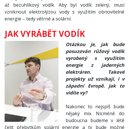
až bezuhlíkový vodík. Aby byl vodík zelený, musí
vzniknout elektrolýzou vody s využitím obnovitelné
energie – tedy větrné a solární.
JAK VYRÁBĚT VODÍK
Otázkou je, jak bude
posuzován růžový vodík
vyrobený s využitím
energie z jaderných
elektráren. Takové
projekty už vznikají, i v
západní Evropě. Jak to
vidíte vy?
Nakonec to nejspíš bude
nějaký mix. Nicméně do
budoucna budeme v létě
čelit přebytkům solární energie a ty bude možné