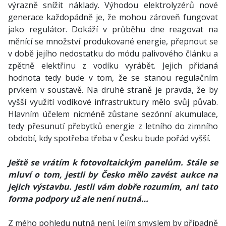
výrazně snížit náklady. Výhodou elektrolyzérů nové
generace každopádně je, že mohou zároveň fungovat
jako regulátor. Dokáží v průběhu dne reagovat na
měnící se množství produkované energie, přepnout se
v době jejího nedostatku do módu palivového článku a
zpětně elektřinu z vodíku vyrábět. Jejich přidaná
hodnota tedy bude v tom, že se stanou regulačním
prvkem v soustavě. Na druhé straně je pravda, že by
vyšší využití vodíkové infrastruktury mělo svůj půvab.
Hlavním účelem nicméně zůstane sezónní akumulace,
tedy přesunutí přebytků energie z letního do zimního
období, kdy spotřeba třeba v Česku bude pořád vyšší.
Ještě se vrátím k fotovoltaickým panelům. Stále se
mluví o tom, jestli by Česko mělo zavést aukce na
jejich výstavbu. Jestli vám dobře rozumím, ani tato
forma podpory už ale není nutná…
Z mého pohledu nutná není. Jejím smyslem by případně