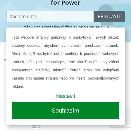
for Power
PŘIHLÁSIT
Stránky jsou chráněny službou Google reCAPTCHA
ochrana osobních údajů
a
smluvní podmínky
.
Tyto webové stránky používají k poskytování svých služeb
soubory cookies, abychom vám zlepšili procházení stránek.
Mezi ně patří nezbytně nutné soubory k používání webových
PODOBNÉ ČLÁNKY
stránek, dále pak technologie, které slouží např. k vytváření
anonymních statistik, nástrojů třetích stran pro vylepšení
Digitální energetika už 30.3. v Praze
23. 3.
vašeho procházení stránek nebo pro inzerci personalizovaných
Rozhovor s Jaroslavem Mílem: Česká
reklam.
energetika musí být připravena i na hrozby
hybridní války
Nastavit
1. 3.
Souhlasím
Veletrh AMPER – seminář Malé modulární
reaktory jako příspěvek k řešení české
energetiky
22. 2.