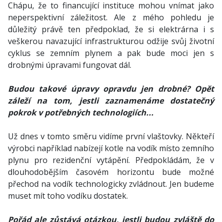
Chápu, že to financující instituce mohou vnímat jako
neperspektivní záležitost. Ale z mého pohledu je
důležitý právě ten předpoklad, že si elektrárna i s
veškerou navazující infrastrukturou odžije svůj životní
cyklus se zemním plynem a pak bude moci jen s
drobnými úpravami fungovat dál.
Budou takové úpravy opravdu jen drobné? Opět
záleží na tom, jestli zaznamenáme dostatečný
pokrok v potřebných technologiích...
Už dnes v tomto směru vidíme první vlaštovky. Někteří
výrobci například nabízejí kotle na vodík místo zemního
plynu pro rezidenční vytápění. Předpokládám, že v
dlouhodobějším časovém horizontu bude možné
přechod na vodík technologicky zvládnout. Jen budeme
muset mít toho vodíku dostatek.
Pořád ale zůstává otázkou, jestli budou zvláště do