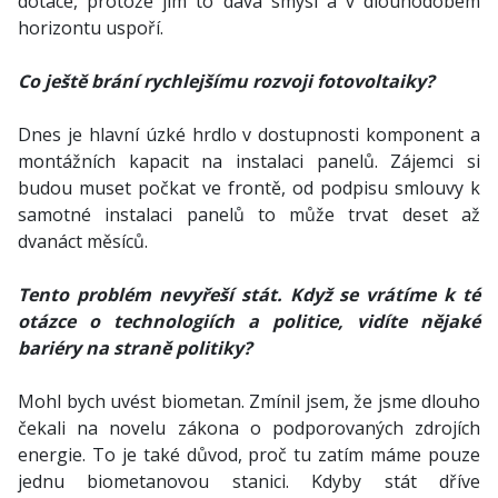
dotace, protože jim to dává smysl a v dlouhodobém
horizontu uspoří.
Co ještě brání rychlejšímu rozvoji fotovoltaiky?
Dnes je hlavní úzké hrdlo v dostupnosti komponent a
montážních kapacit na instalaci panelů. Zájemci si
budou muset počkat ve frontě, od podpisu smlouvy k
samotné instalaci panelů to může trvat deset až
dvanáct měsíců.
Tento problém nevyřeší stát. Když se vrátíme k té
otázce o technologiích a politice, vidíte nějaké
bariéry na straně politiky?
Mohl bych uvést biometan. Zmínil jsem, že jsme dlouho
čekali na novelu zákona o podporovaných zdrojích
energie. To je také důvod, proč tu zatím máme pouze
jednu biometanovou stanici. Kdyby stát dříve