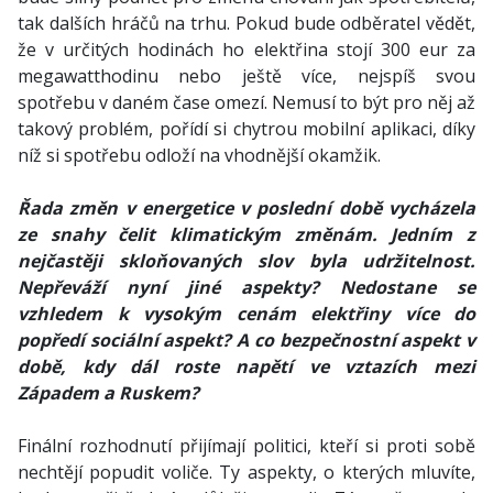
tak dalších hráčů na trhu. Pokud bude odběratel vědět,
že v určitých hodinách ho elektřina stojí 300 eur za
megawatthodinu nebo ještě více, nejspíš svou
spotřebu v daném čase omezí. Nemusí to být pro něj až
takový problém, pořídí si chytrou mobilní aplikaci, díky
níž si spotřebu odloží na vhodnější okamžik.
Řada změn v energetice v poslední době vycházela
ze snahy čelit klimatickým změnám. Jedním z
nejčastěji skloňovaných slov byla udržitelnost.
Nepřeváží nyní jiné aspekty? Nedostane se
vzhledem k vysokým cenám elektřiny více do
popředí sociální aspekt? A co bezpečnostní aspekt v
době, kdy dál roste napětí ve vztazích mezi
Západem a Ruskem?
Finální rozhodnutí přijímají politici, kteří si proti sobě
nechtějí popudit voliče. Ty aspekty, o kterých mluvíte,