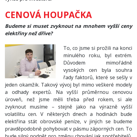
CENOVÁ HOUPAČKA
Budeme si muset zvyknout na mnohem vyšší ceny
elektřiny než dříve?
To, co jsme si prožili na konci
minulého roku, byl extrém.
Důvodem mimořádně
vysokých cen byla souhra
řady faktorů, které se sešly v
jeden okamžik. Takový vývoj byl mimo veškeré modely
a odhady expertů. Na vyšší průměrnou cenovou
úroveň, než jsme měli třeba před rokem, si ale
zvyknout musíme – stejně jako na výrazně vyšší
volatilitu cen. V některých dnech a hodinách bude
elektřina stát obrovské peníze, v jiných se budeme
pravděpodobně pohybovat v pásmu záporných cen. To
bude silný podnět pro změnu chování jak spotřebitelů,