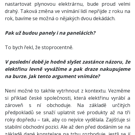
nastartovat plynovou elektrárnu, bude proud velmi
drahý. Taková změna ve vnímání lidí nepřijde z roku na
rok, bavíme se možná o nějakých dvou dekádách.
Pak už budou panely i na panelácích?
To bych řekl, že stoprocentně.
V poslední době je hodně slyšet zastánce názoru, že
elektřinu levně vyvážíme a pak draze nakupujeme
na burze. Jak tento argument vnímáte?
Není možné to takhle vytrhnout z kontextu. Vezměme
si příklad české společnosti, která elektřinu vyrábí a
zároveň s ní obchoduje. Na základě určitých
předpokladů se snaží uplatnit své produkty až na tři
roky dopředu – tak, aby co nejvíce vydělala. Zajišťuje si
stabilní obchodní pozici. Ale až den před dodáním se na
základě dané konstelace na trhu rozhoduje, jestli se jí