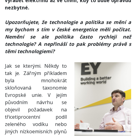
vyrábět elektřinu až ve chvíli, kdy to bude opravdu
nezbytné.
Upozorňujete, že technologie a politika se mění a
my bychom s tím v české energetice měli počítat.
Nemění se ale politika často rychleji než
technologie? A nepřináší to pak problémy právě s
těmi technologiemi?
Jak se kterými. Někdy to
tak je. Zářným příkladem
byla mnohokrát
skloňovaná taxonomie
Evropské unie. V jejím
původním návrhu se
objevil požadavek na
třicetiprocentní podíl
zeleného vodíku nebo
jiných nízkoemisních plynů