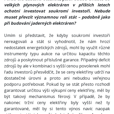
velkých plynových elektráren v příštích letech
ochotni investovat soukromí investoři. Nebude
muset převzít významnou roli stát – podobně jako
při budování jaderných elektráren?
Umím si představit, že kdyby soukromí investoři
nereagovali a stát si vyhodnotil, že nám hrozí
nedostatek energetických zdrojů, mohl by využít různé
instrumenty typu aukce na určitou kapacitu těchto
zdrojů a poskytnout příslušné garance. Případný deficit
zdrojů by ale v kombinaci s vyšší cenou povolenek mohl
řadu investorů přesvědčit, že se ceny elektřiny udrží na
dostatečné úrovni a proto ani nebudou veřejnou
podporu potřebovat. Pokud by se stát přesto rozhodl
garantovat určitou výši výkupní ceny elektřiny, měl by
být takový mechanismus férový. V případě, že by
nakonec tržní ceny elektřiny byly vyšší než ty
garantované, měl by si tento výnos navíc naopak