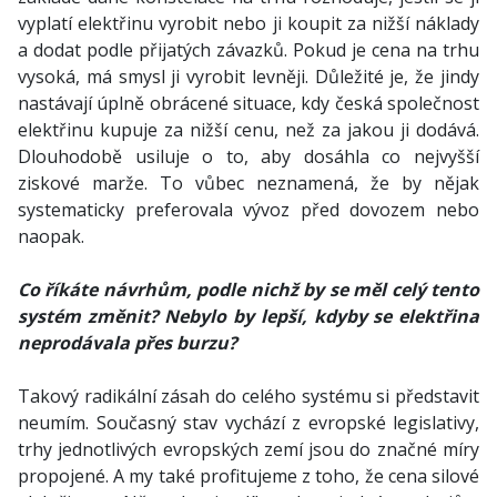
vyplatí elektřinu vyrobit nebo ji koupit za nižší náklady
a dodat podle přijatých závazků. Pokud je cena na trhu
vysoká, má smysl ji vyrobit levněji. Důležité je, že jindy
nastávají úplně obrácené situace, kdy česká společnost
elektřinu kupuje za nižší cenu, než za jakou ji dodává.
Dlouhodobě usiluje o to, aby dosáhla co nejvyšší
ziskové marže. To vůbec neznamená, že by nějak
systematicky preferovala vývoz před dovozem nebo
naopak.
Co říkáte návrhům, podle nichž by se měl celý tento
systém změnit? Nebylo by lepší, kdyby se elektřina
neprodávala přes burzu?
Takový radikální zásah do celého systému si představit
neumím. Současný stav vychází z evropské legislativy,
trhy jednotlivých evropských zemí jsou do značné míry
propojené. A my také profitujeme z toho, že cena silové