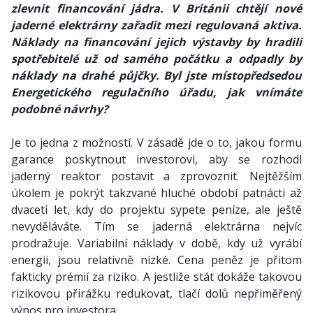
zlevnit financování jádra. V Británii chtějí nové
jaderné elektrárny zařadit mezi regulovaná aktiva.
Náklady na financování jejich výstavby by hradili
spotřebitelé už od samého počátku a odpadly by
náklady na drahé půjčky. Byl jste místopředsedou
Energetického regulačního úřadu, jak vnímáte
podobné návrhy?
Je to jedna z možností. V zásadě jde o to, jakou formu
garance poskytnout investorovi, aby se rozhodl
jaderný reaktor postavit a zprovoznit. Nejtěžším
úkolem je pokrýt takzvané hluché období patnácti až
dvaceti let, kdy do projektu sypete peníze, ale ještě
nevyděláváte. Tím se jaderná elektrárna nejvíc
prodražuje. Variabilní náklady v době, kdy už vyrábí
energii, jsou relativně nízké. Cena peněz je přitom
fakticky prémií za riziko. A jestliže stát dokáže takovou
rizikovou přirážku redukovat, tlačí dolů nepřiměřený
výnos pro investora.