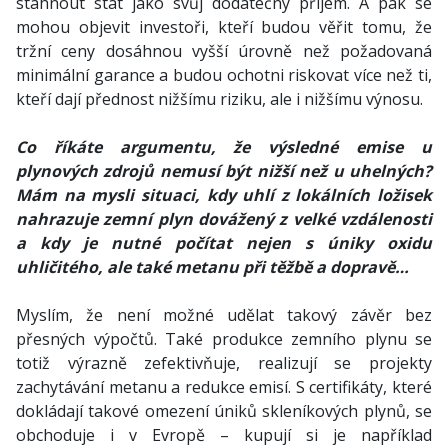
stáhnout stát jako svůj dodatečný příjem. A pak se
mohou objevit investoři, kteří budou věřit tomu, že
tržní ceny dosáhnou vyšší úrovně než požadovaná
minimální garance a budou ochotni riskovat více než ti,
kteří dají přednost nižšímu riziku, ale i nižšímu výnosu.
Co říkáte argumentu, že výsledné emise u
plynových zdrojů nemusí být nižší než u uhelných?
Mám na mysli situaci, kdy uhlí z lokálních ložisek
nahrazuje zemní plyn dovážený z velké vzdálenosti
a kdy je nutné počítat nejen s úniky oxidu
uhličitého, ale také metanu při těžbě a dopravě…
Myslím, že není možné udělat takový závěr bez
přesných výpočtů. Také produkce zemního plynu se
totiž výrazně zefektivňuje, realizují se projekty
zachytávání metanu a redukce emisí. S certifikáty, které
dokládají takové omezení úniků skleníkových plynů, se
obchoduje i v Evropě – kupují si je například