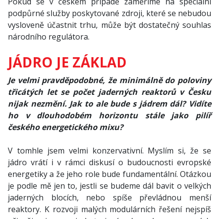
Pokud se v českém případě zaměříme na speciální
podpůrné služby poskytované zdroji, které se nebudou
vysloveně účastnit trhu, může být dostatečný souhlas
národního regulátora.
JÁDRO JE ZÁKLAD
Je velmi pravděpodobné, že minimálně do poloviny
třicátých let se počet jaderných reaktorů v Česku
nijak nezmění. Jak to ale bude s jádrem dál? Vidíte
ho v dlouhodobém horizontu stále jako pilíř
českého energetického mixu?
V tomhle jsem velmi konzervativní. Myslím si, že se
jádro vrátí i v rámci diskusí o budoucnosti evropské
energetiky a že jeho role bude fundamentální. Otázkou
je podle mě jen to, jestli se budeme dál bavit o velkých
jaderných blocích, nebo spíše převládnou menší
reaktory. K rozvoji malých modulárních řešení nejspíš