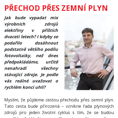
PŘECHOD PŘES ZEMNÍ PLYN
Jak bude vypadat mix
výrobních zdrojů
elektřiny v příštích
dvaceti letech? I kdyby se
podařilo dosáhnout
podstatně většího podílu
fotovoltaiky, než dnes
předpokládáme, určitě
nenahradí všechny
stávající zdroje. Je podle
vás reálné uvažovat o
rychlém konci uhlí?
Myslím, že půjdeme cestou přechodu přes zemní plyn.
Tato cesta bude přirozená – vznikne řada plynových
zdrojů pro jeden životní cyklus s tím, že se budou