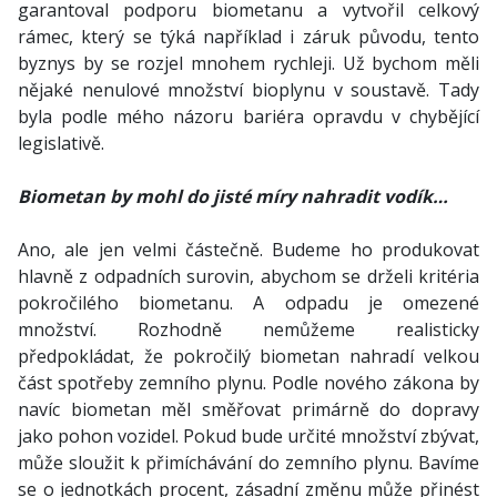
garantoval podporu biometanu a vytvořil celkový
rámec, který se týká například i záruk původu, tento
byznys by se rozjel mnohem rychleji. Už bychom měli
nějaké nenulové množství bioplynu v soustavě. Tady
byla podle mého názoru bariéra opravdu v chybějící
legislativě.
Biometan by mohl do jisté míry nahradit vodík…
Ano, ale jen velmi částečně. Budeme ho produkovat
hlavně z odpadních surovin, abychom se drželi kritéria
pokročilého biometanu. A odpadu je omezené
množství. Rozhodně nemůžeme realisticky
předpokládat, že pokročilý biometan nahradí velkou
část spotřeby zemního plynu. Podle nového zákona by
navíc biometan měl směřovat primárně do dopravy
jako pohon vozidel. Pokud bude určité množství zbývat,
může sloužit k přimíchávání do zemního plynu. Bavíme
se o jednotkách procent, zásadní změnu může přinést