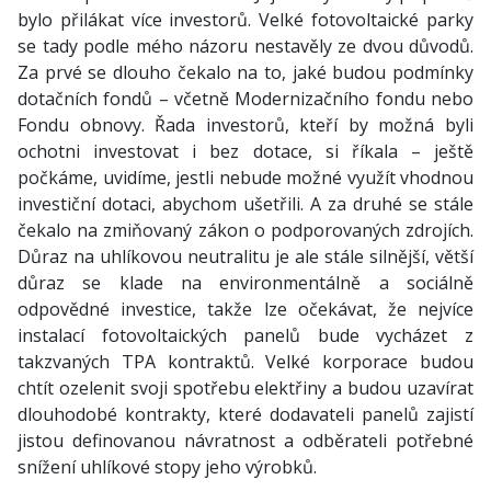
bylo přilákat více investorů. Velké fotovoltaické parky
se tady podle mého názoru nestavěly ze dvou důvodů.
Za prvé se dlouho čekalo na to, jaké budou podmínky
dotačních fondů – včetně Modernizačního fondu nebo
Fondu obnovy. Řada investorů, kteří by možná byli
ochotni investovat i bez dotace, si říkala – ještě
počkáme, uvidíme, jestli nebude možné využít vhodnou
investiční dotaci, abychom ušetřili. A za druhé se stále
čekalo na zmiňovaný zákon o podporovaných zdrojích.
Důraz na uhlíkovou neutralitu je ale stále silnější, větší
důraz se klade na environmentálně a sociálně
odpovědné investice, takže lze očekávat, že nejvíce
instalací fotovoltaických panelů bude vycházet z
takzvaných TPA kontraktů. Velké korporace budou
chtít ozelenit svoji spotřebu elektřiny a budou uzavírat
dlouhodobé kontrakty, které dodavateli panelů zajistí
jistou definovanou návratnost a odběrateli potřebné
snížení uhlíkové stopy jeho výrobků.