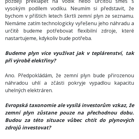
později překlápět na vodík nebo určitou směs s
vysokým podílem vodíku. Neumím si představit, že
bychom v příštích letech škrtli zemní plyn ze seznamu.
Nemáme zatím technologicky vyřešenu jeho náhradu a
určitě budeme potřebovat flexibilní zdroje, které
nastartujeme, kdykoliv bude potřeba.
Budeme plyn více využívat jak v teplárenství, tak
při výrobě elektřiny?
Ano. Předpokládám, že zemní plyn bude přirozenou
náhradou uhlí a zčásti pokryje vypadlou kapacitu
uhelných elektráren.
Evropská taxonomie ale vysílá investorům vzkaz, že
zemní plyn zůstane pouze na přechodnou dobu.
Budou za této situace vůbec chtít do plynových
zdrojů investovat?