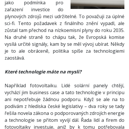
jako podmínka pro
zařazení investice do
plynových zdrojů mezi udržitelné. To považuji za úplné
sci-fi. Tento požadavek z finálního znění vypadl, ale
zůstal tam přechod na nízkoemisní plyny do roku 2035.
Na druhé straně to chápu tak, že Evropská komise
vysílá určité signály, kam by se měl vývoj ubírat. Někdy
je to ale obráceně, politika spíše za technologiemi
zaostává.
Které technologie máte na mysli?
Například fotovoltaiku. Lidé solární panely chtějí,
vychází jim business case a tato technologie v principu
ani nepotřebuje žádnou podporu. Když se ale na to
podívám z hlediska české legislativy – dva roky se tady
řešila novela zákona o podporovaných zdrojích energie
a technologie se přitom vyvíjí dál. Řada lidí a firem do
fotovoltaiky investuje, aniž by k tomu potřebovala