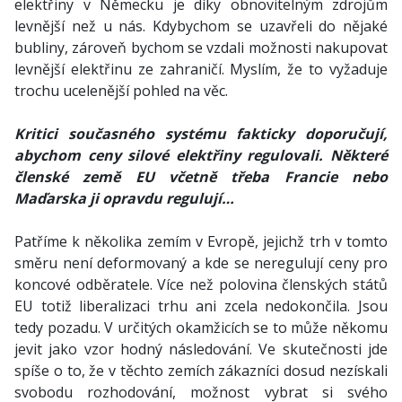
elektřiny v Německu je díky obnovitelným zdrojům
levnější než u nás. Kdybychom se uzavřeli do nějaké
bubliny, zároveň bychom se vzdali možnosti nakupovat
levnější elektřinu ze zahraničí. Myslím, že to vyžaduje
trochu ucelenější pohled na věc.
Kritici současného systému fakticky doporučují,
abychom ceny silové elektřiny regulovali. Některé
členské země EU včetně třeba Francie nebo
Maďarska ji opravdu regulují…
Patříme k několika zemím v Evropě, jejichž trh v tomto
směru není deformovaný a kde se neregulují ceny pro
koncové odběratele. Více než polovina členských států
EU totiž liberalizaci trhu ani zcela nedokončila. Jsou
tedy pozadu. V určitých okamžicích se to může někomu
jevit jako vzor hodný následování. Ve skutečnosti jde
spíše o to, že v těchto zemích zákazníci dosud nezískali
svobodu rozhodování, možnost vybrat si svého