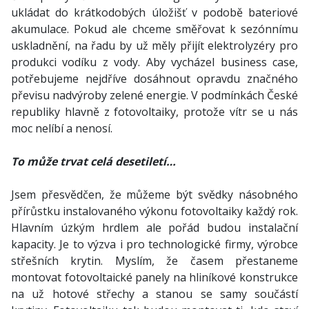
ukládat do krátkodobých úložišť v podobě bateriové
akumulace. Pokud ale chceme směřovat k sezónnímu
uskladnění, na řadu by už měly přijít elektrolyzéry pro
produkci vodíku z vody. Aby vycházel business case,
potřebujeme nejdříve dosáhnout opravdu značného
převisu nadvýroby zelené energie. V podmínkách České
republiky hlavně z fotovoltaiky, protože vítr se u nás
moc nelíbí a nenosí.
To může trvat celá desetiletí…
Jsem přesvědčen, že můžeme být svědky násobného
přírůstku instalovaného výkonu fotovoltaiky každý rok.
Hlavním úzkým hrdlem ale pořád budou instalační
kapacity. Je to výzva i pro technologické firmy, výrobce
střešních krytin. Myslím, že časem přestaneme
montovat fotovoltaické panely na hliníkové konstrukce
na už hotové střechy a stanou se samy součástí