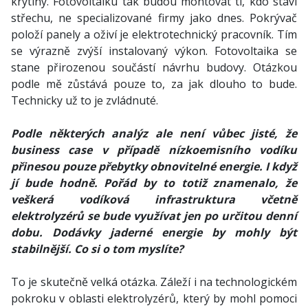
krytiny. Fotovoltaiku tak budou montovat ti, kdo staví
střechu, ne specializované firmy jako dnes. Pokrývač
položí panely a oživí je elektrotechnický pracovník. Tím
se výrazně zvýší instalovaný výkon. Fotovoltaika se
stane přirozenou součástí návrhu budovy. Otázkou
podle mě zůstává pouze to, za jak dlouho to bude.
Technicky už to je zvládnuté.
Podle některých analýz ale není vůbec jisté, že
business case v případě nízkoemisního vodíku
přinesou pouze přebytky obnovitelné energie. I když
jí bude hodně. Pořád by to totiž znamenalo, že
veškerá vodíková infrastruktura včetně
elektrolyzérů se bude využívat jen po určitou denní
dobu. Dodávky jaderné energie by mohly být
stabilnější. Co si o tom myslíte?
To je skutečně velká otázka. Záleží i na technologickém
pokroku v oblasti elektrolyzérů, který by mohl pomoci