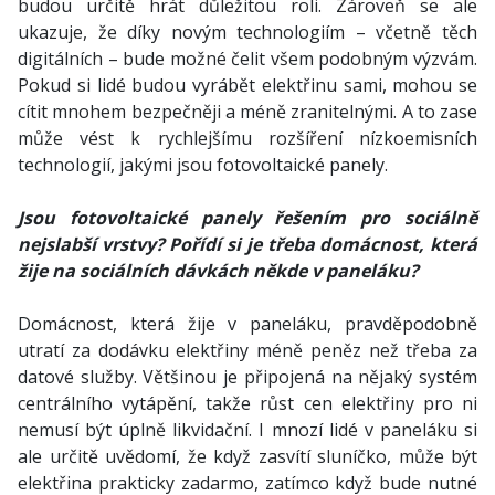
budou určitě hrát důležitou roli. Zároveň se ale
ukazuje, že díky novým technologiím – včetně těch
digitálních – bude možné čelit všem podobným výzvám.
Pokud si lidé budou vyrábět elektřinu sami, mohou se
cítit mnohem bezpečněji a méně zranitelnými. A to zase
může vést k rychlejšímu rozšíření nízkoemisních
technologií, jakými jsou fotovoltaické panely.
Jsou fotovoltaické panely řešením pro sociálně
nejslabší vrstvy? Pořídí si je třeba domácnost, která
žije na sociálních dávkách někde v paneláku?
Domácnost, která žije v paneláku, pravděpodobně
utratí za dodávku elektřiny méně peněz než třeba za
datové služby. Většinou je připojená na nějaký systém
centrálního vytápění, takže růst cen elektřiny pro ni
nemusí být úplně likvidační. I mnozí lidé v paneláku si
ale určitě uvědomí, že když zasvítí sluníčko, může být
elektřina prakticky zadarmo, zatímco když bude nutné