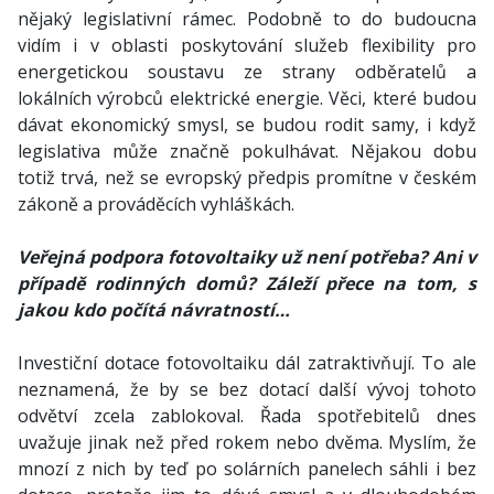
nějaký legislativní rámec. Podobně to do budoucna
vidím i v oblasti poskytování služeb flexibility pro
energetickou soustavu ze strany odběratelů a
lokálních výrobců elektrické energie. Věci, které budou
dávat ekonomický smysl, se budou rodit samy, i když
legislativa může značně pokulhávat. Nějakou dobu
totiž trvá, než se evropský předpis promítne v českém
zákoně a prováděcích vyhláškách.
Veřejná podpora fotovoltaiky už není potřeba? Ani v
případě rodinných domů? Záleží přece na tom, s
jakou kdo počítá návratností…
Investiční dotace fotovoltaiku dál zatraktivňují. To ale
neznamená, že by se bez dotací další vývoj tohoto
odvětví zcela zablokoval. Řada spotřebitelů dnes
uvažuje jinak než před rokem nebo dvěma. Myslím, že
mnozí z nich by teď po solárních panelech sáhli i bez