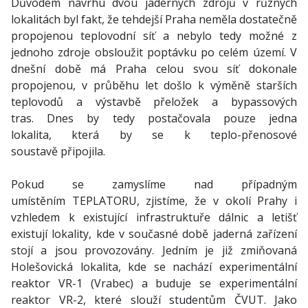
Důvodem návrhu dvou jaderných zdrojů v různých
lokalitách byl fakt, že tehdejší Praha neměla dostatečně
propojenou teplovodní síť a nebylo tedy možné z
jednoho zdroje obsloužit poptávku po celém území. V
dnešní době má Praha celou svou síť dokonale
propojenou, v průběhu let došlo k výměně starších
teplovodů a výstavbě přeložek a bypassových
tras. Dnes by tedy postačovala pouze jedna
lokalita, která by se k teplo-přenosové
soustavě připojila.
Pokud se zamyslíme nad případným
umístěním TEPLATORU, zjistíme, že v okolí Prahy i
vzhledem k existující infrastruktuře dálnic a letišť
existují lokality, kde v současné době jaderná zařízení
stojí a jsou provozovány. Jedním je již zmiňovaná
Holešovická lokalita, kde se nachází experimentální
reaktor VR-1 (Vrabec) a buduje se experimentální
reaktor VR-2, které slouží studentům ČVUT. Jako