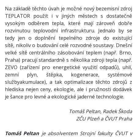
Na základě těchto úvah je možné nový bezemisní zdroj
TEPLATOR použít i v jiných městech s dostatečně
vysokým odběrem tepla, které mají zároveň dobře
rozvinutou teplovodní infrastrukturu. Jednalo by se
tedy jen o doplnění tepelného zdroje do existující
sítě, nikoliv o budování celé rozvodné soustavy. Dnešní
velké sítě centrálního zásobování teplem (např. Brno,
Praha) pracují standardně s několika zdroji tepla (např.
ZEVO (zařízení pro energetické využití odpadů), uhlí,
zemní plyn, štěpka, kogenerace, systémové
službyakumulace), a tak optimalizace těchto zdrojů z
hlediska nejen ceny, ekologie, ale i pružnosti dodávek
je šance pro levné a ekologické jaderné technologie.
Tomáš Peltan, Radek Škoda
ZČU Plzeň a ČVUT Praha
Tomáš Peltan
je absolventem Strojní fakulty ČVUT v