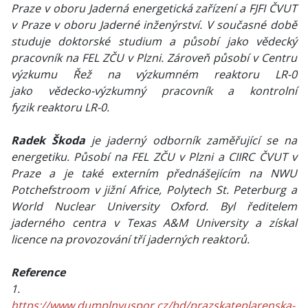
Praze v oboru Jaderná energetická zařízení a FJFI ČVUT
v Praze v oboru Jaderné inženýrství. V současné době
studuje doktorské studium a působí jako vědecký
pracovník na FEL ZČU v Plzni. Zároveň působí v Centru
výzkumu Řež na výzkumném reaktoru LR-0
jako vědecko-výzkumný pracovník a kontrolní
fyzik reaktoru LR-0.
Radek Škoda
je jaderný odborník zaměřující se na
energetiku. Působí na FEL ZČU v Plzni a CIIRC ČVUT v
Praze a je také externím přednášejícím na NWU
Potchefstroom v jižní Africe, Polytech St. Peterburg a
World Nuclear University Oxford. Byl ředitelem
jaderného centra v Texas A&M University a získal
licence na provozování tří jaderných reaktorů.
Reference
1.
https://www.dumplnyuspor.cz/bd/prazskateplarenska-