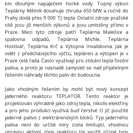
km dlouhým napaječem horké vody. Topný výkon
Teplárny Mělník dosahuje zhruba 650 MW a ročně do
Prahy dodá přes 9 000 TJ tepla. Ostatní zdroje pražské
sítě jsou již menších výkonů a jsou umístěny přímo v
Praze. Mezi tyto zdroje patří Teplárna Malešice a
spalovna odpadů, Teplárna Michle, Teplárna
Hostivař, Teplárna Krč a Výtopna Invalidovna. Jak je
vidět z předcházejícího výčtu, tepláren a výtopen je v
Praze celá řada. Často využívají pro získání tepla fosilní
paliva, a proto je nasnadě zamyslet se nad přijatelným
řešením náhrady těchto paliv do budoucna.
Jako vhodným řešením by mohl být nový koncept
jaderného reaktoru TEPLATOR. Tento reaktor je
projektován výhradně jako zdroj tepla, nikoliv elektřiny
a pro jeho produkci využívá buď čerstvé či již použité
jaderné palivo z elektrárenských bloků. Typ jaderného
paliva není do určité míry zcela limitující, vhodnou
úpravou aktivní zóny reaktoru lze využít různé typy