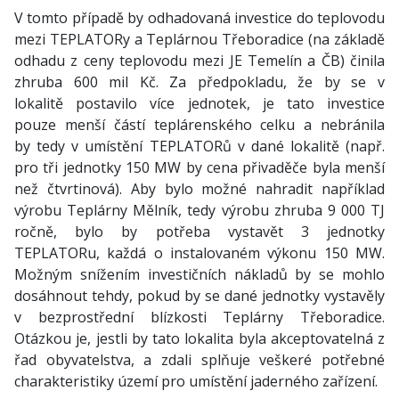
V tomto případě by odhadovaná investice do teplovodu
mezi TEPLATORy a Teplárnou Třeboradice (na základě
odhadu z ceny teplovodu mezi JE Temelín a ČB) činila
zhruba 600 mil Kč. Za předpokladu, že by se v
lokalitě postavilo více jednotek, je tato investice
pouze menší částí teplárenského celku a nebránila
by tedy v umístění TEPLATORů v dané lokalitě (např.
pro tři jednotky 150 MW by cena přivaděče byla menší
než čtvrtinová). Aby bylo možné nahradit například
výrobu Teplárny Mělník, tedy výrobu zhruba 9 000 TJ
ročně, bylo by potřeba vystavět 3 jednotky
TEPLATORu, každá o instalovaném výkonu 150 MW.
Možným snížením investičních nákladů by se mohlo
dosáhnout tehdy, pokud by se dané jednotky vystavěly
v bezprostřední blízkosti Teplárny Třeboradice.
Otázkou je, jestli by tato lokalita byla akceptovatelná z
řad obyvatelstva, a zdali splňuje veškeré potřebné
charakteristiky území pro umístění jaderného zařízení.