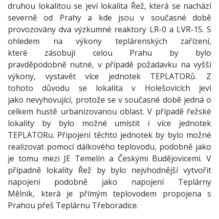
druhou lokalitou se jeví lokalita Řež, která se nachází
severně od Prahy a kde jsou v současné době
provozovány dva výzkumné reaktory LR-0 a LVR-15. S
ohledem na výkony teplárenských zařízení,
které zásobují celou Prahu by bylo
pravděpodobně nutné, v případě požadavku na vyšší
výkony, vystavět více jednotek TEPLATORů. Z
tohoto důvodu se lokalita v Holešovicích jeví
jako nevyhovující, protože se v současné době jedná o
celkem hustě urbanizovanou oblast. V případě řežské
lokality by bylo možné umístit i více jednotek
TEPLATORu. Připojení těchto jednotek by bylo možné
realizovat pomocí dálkového teplovodu, podobně jako
je tomu mezi JE Temelín a Českými Budějovicemi. V
případně lokality Řež by bylo nejvhodnější vytvořit
napojení podobně jako napojení Teplárny
Mělník, která je přímým teplovodem propojena s
Prahou přeš Teplárnu Třeboradice.