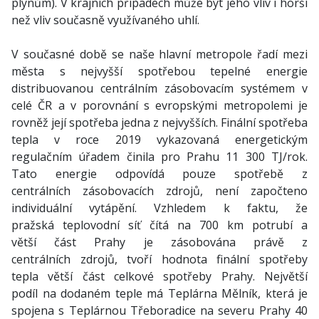
plynům). V krajních případech může být jeho vliv i horší
než vliv současně využívaného uhlí.
V současné době se naše hlavní metropole řadí mezi
města s nejvyšší spotřebou tepelné energie
distribuovanou centrálním zásobovacím systémem v
celé ČR a v porovnání s evropskými metropolemi je
rovněž její spotřeba jedna z nejvyšších. Finální spotřeba
tepla v roce 2019 vykazovaná energetickým
regulačním úřadem činila pro Prahu 11 300 TJ/rok.
Tato energie odpovídá pouze spotřebě z
centrálních zásobovacích zdrojů, není započteno
individuální vytápění. Vzhledem k faktu, že
pražská teplovodní síť čítá na 700 km potrubí a
větší část Prahy je zásobována právě z
centrálních zdrojů, tvoří hodnota finální spotřeby
tepla větší část celkové spotřeby Prahy. Největší
podíl na dodaném teple má Teplárna Mělník, která je
spojena s Teplárnou Třeboradice na severu Prahy 40