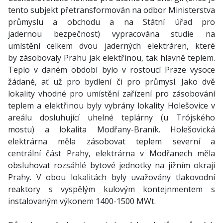
tento subjekt přetransformován na odbor Ministerstva
průmyslu a obchodu a na Státní úřad pro
jadernou bezpečnost) vypracována studie na
umístění celkem dvou jaderných elektráren, které
by zásobovaly Prahu jak elektřinou, tak hlavně teplem.
Teplo v daném období bylo v rostoucí Praze vysoce
žádané, ať už pro bydlení či pro průmysl. Jako dvě
lokality vhodné pro umístění zařízení pro zásobování
teplem a elektřinou byly vybrány lokality Holešovice v
areálu dosluhující uhelné teplárny (u Trójského
mostu) a lokalita Modřany-Braník. Holešovická
elektrárna měla zásobovat teplem severní a
centrální část Prahy, elektrárna v Modřanech měla
obsluhovat rozsáhlé bytové jednotky na jižním okraji
Prahy. V obou lokalitách byly uvažovány tlakovodní
reaktory s vyspělým kulovým kontejnmentem s
instalovaným výkonem 1400-1500 MWt.