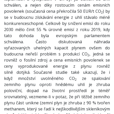
schválen, a nejen díky rostoucím cenám emisních
povolenek (současná cena překročila 50 EUR/t CO
) by
2
se v budoucnu získávání energie z uhlí stávalo méně
konkurenceschopné. Celkově by snížení emisí do roku
2030 mělo činit 55 % úrovně emisí z roku 2019, kdy
tato dohoda byla evropským parlamentem
schválena. Často diskutovaná náhrada
vyřazovaných uhelných kapacit plynem ovšem do
budoucna neřeší problém s produkcí CO
, jedná se
2
rovněž o fosilní zdroj a cena emisních povolenek se
ceny vyprodukované energie z plynu rovněž
silně dotýká. Současné studie také ukazují, že i
když množství uvolněného CO
ze spalování
2
zemního plynu oproti hnědému uhlí je zhruba
poloviční, dopad na životní prostředí je téměř
srovnatelný, vezmeme-li v potaz, že při těžbě zemního
plynu část unikne (zemní plyn je zhruba z 90 % tvořen
methanem, který se řadí k nejškodlivějším skleníkovým