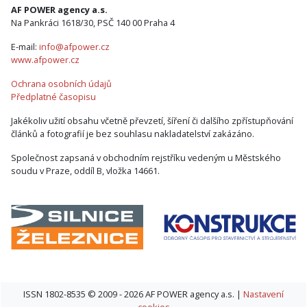
AF POWER agency a.s.
Na Pankráci 1618/30, PSČ 140 00 Praha 4
E-mail:
info@afpower.cz
www.afpower.cz
Ochrana osobních údajů
Předplatné časopisu
Jakékoliv užití obsahu včetně převzetí, šíření či dalšího zpřístupňování
článků a fotografií je bez souhlasu nakladatelství zakázáno.
Společnost zapsaná v obchodním rejstříku vedeným u Městského
soudu v Praze, oddíl B, vložka 14661.
ISSN 1802-8535 © 2009 - 2026 AF POWER agency a.s. |
Nastavení
cookies