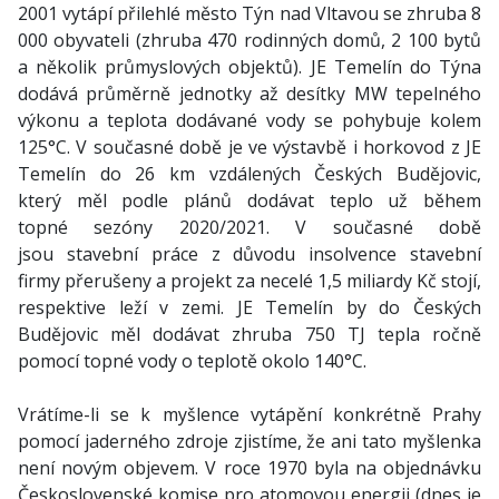
2001 vytápí přilehlé město Týn nad Vltavou se zhruba 8
000 obyvateli (zhruba 470 rodinných domů, 2 100 bytů
a několik průmyslových objektů). JE Temelín do Týna
dodává průměrně jednotky až desítky MW tepelného
výkonu a teplota dodávané vody se pohybuje kolem
125°C. V současné době je ve výstavbě i horkovod z JE
Temelín do 26 km vzdálených Českých Budějovic,
který měl podle plánů dodávat teplo už během
topné sezóny 2020/2021. V současné době
jsou stavební práce z důvodu insolvence stavební
firmy přerušeny a projekt za necelé 1,5 miliardy Kč stojí,
respektive leží v zemi. JE Temelín by do Českých
Budějovic měl dodávat zhruba 750 TJ tepla ročně
pomocí topné vody o teplotě okolo 140°C.
Vrátíme-li se k myšlence vytápění konkrétně Prahy
pomocí jaderného zdroje zjistíme, že ani tato myšlenka
není novým objevem. V roce 1970 byla na objednávku
Československé komise pro atomovou energii (dnes je