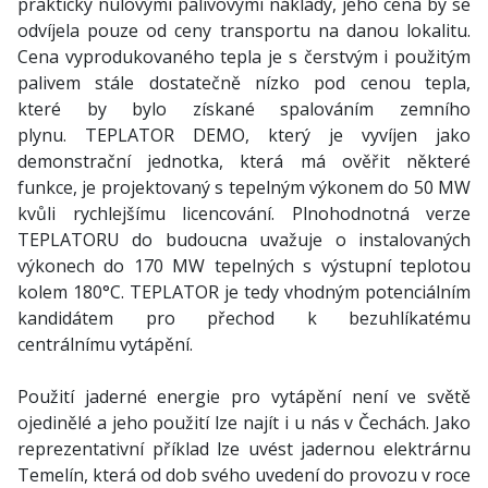
prakticky nulovými palivovými náklady, jeho cena by se
odvíjela pouze od ceny transportu na danou lokalitu.
Cena vyprodukovaného tepla je s čerstvým i použitým
palivem stále dostatečně nízko pod cenou tepla,
které by bylo získané spalováním zemního
plynu. TEPLATOR DEMO, který je vyvíjen jako
demonstrační jednotka, která má ověřit některé
funkce, je projektovaný s tepelným výkonem do 50 MW
kvůli rychlejšímu licencování. Plnohodnotná verze
TEPLATORU do budoucna uvažuje o instalovaných
výkonech do 170 MW tepelných s výstupní teplotou
kolem 180°C. TEPLATOR je tedy vhodným potenciálním
kandidátem pro přechod k bezuhlíkatému
centrálnímu vytápění.
Použití jaderné energie pro vytápění není ve světě
ojedinělé a jeho použití lze najít i u nás v Čechách. Jako
reprezentativní příklad lze uvést jadernou elektrárnu
Temelín, která od dob svého uvedení do provozu v roce