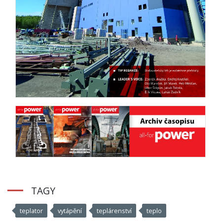
TAGY
teplator
vytápění
teplárenství
teplo