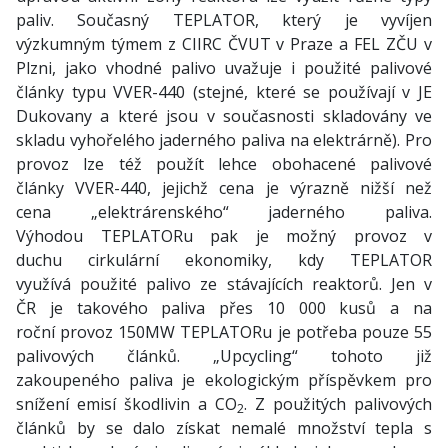
paliv. Současný TEPLATOR, který je vyvíjen
výzkumným týmem z CIIRC ČVUT v Praze a FEL ZČU v
Plzni, jako vhodné palivo uvažuje i použité palivové
články typu VVER-440 (stejné, které se používají v JE
Dukovany a které jsou v současnosti skladovány ve
skladu vyhořelého jaderného paliva na elektrárně). Pro
provoz lze též použít lehce obohacené palivové
články VVER-440, jejichž cena je výrazně nižší než
cena „elektrárenského“ jaderného paliva.
Výhodou TEPLATORu pak je možný provoz v
duchu cirkulární ekonomiky, kdy TEPLATOR
využívá použité palivo ze stávajících reaktorů. Jen v
ČR je takového paliva přes 10 000 kusů a na
roční provoz 150MW TEPLATORu je potřeba pouze 55
palivových článků. „Upcycling“ tohoto již
zakoupeného paliva je ekologickým příspěvkem pro
snížení emisí škodlivin a CO
. Z použitých palivových
2
článků by se dalo získat nemalé množství tepla s