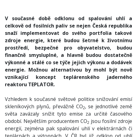
V současné době odklonu od spalování uhlí a
celkově od fosilních paliv se nejen Česká republika
snaží implementovat do svého portfolia takové
zdroje energie, které budou šetrné k životnímu
prostředí, bezpečné pro obyvatelstvo, budou
finančně smysluplné, a hlavně budou dostatečně
výkonné a stálé co se týče jejich výkonu a dodávek
energie. Možnou alternativou by mohl být nově
vznikající koncept teplárenského jaderného
reaktoru TEPLATOR.
Vzhledem k současné světové politice snižování emisí
skleníkových plynů, převážně CO
, se jednotlivé země
2
světa zavázaly snížit tyto emise za určité časového
období. Největším producentem CO
jsou fosilní zdroje
2
energií, zejména pak spalování uhlí v elektrárnách či
teplárnách a výtopnách. V ČR byl již odklon od uhlí