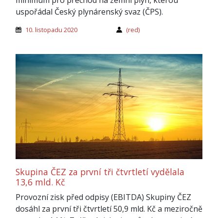
uspořádal Český plynárenský svaz (ČPS).
10. listopadu 2020
(red)
Skupina ČEZ za první tři čtvrtletí vydělala
13,6 mld. Kč
Provozní zisk před odpisy (EBITDA) Skupiny ČEZ
dosáhl za první tři čtvrtletí 50,9 mld. Kč a meziročně