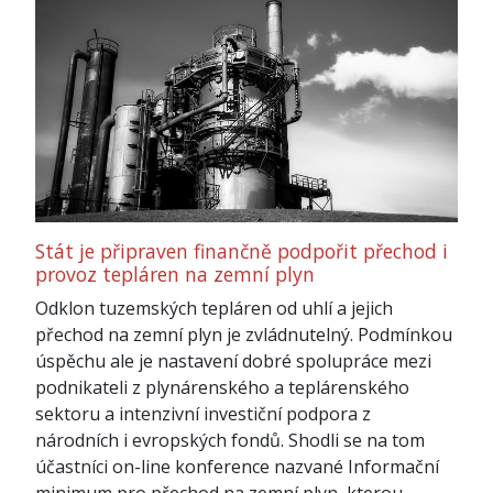
Stát je připraven finančně podpořit přechod i
provoz tepláren na zemní plyn
Odklon tuzemských tepláren od uhlí a jejich
přechod na zemní plyn je zvládnutelný. Podmínkou
úspěchu ale je nastavení dobré spolupráce mezi
podnikateli z plynárenského a teplárenského
sektoru a intenzivní investiční podpora z
národních i evropských fondů. Shodli se na tom
účastníci on-line konference nazvané Informační
minimum pro přechod na zemní plyn, kterou