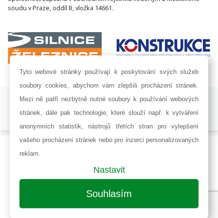
soudu v Praze, oddíl B, vložka 14661.
Tyto webové stránky používají k poskytování svých služeb
soubory cookies, abychom vám zlepšili procházení stránek.
ISSN 1802-8535 © 2009 - 2026 AF POWER agency a.s. |
Nastavení
Mezi ně patří nezbytně nutné soubory k používání webových
cookies
stránek, dále pak technologie, které slouží např. k vytváření
Developed by:
Railsformers s.r.o.
anonymních statistik, nástrojů třetích stran pro vylepšení
vašeho procházení stránek nebo pro inzerci personalizovaných
reklam.
Nastavit
Souhlasím