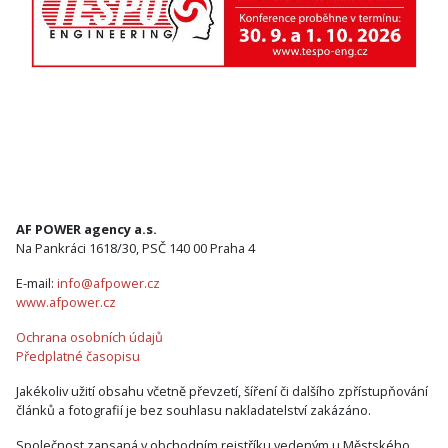
AF POWER agency a.s.
Na Pankráci 1618/30, PSČ 140 00 Praha 4
E-mail:
info@afpower.cz
www.afpower.cz
Ochrana osobních údajů
Předplatné časopisu
Jakékoliv užití obsahu včetně převzetí, šíření či dalšího zpřístupňování
článků a fotografií je bez souhlasu nakladatelství zakázáno.
Společnost zapsaná v obchodním rejstříku vedeným u Městského