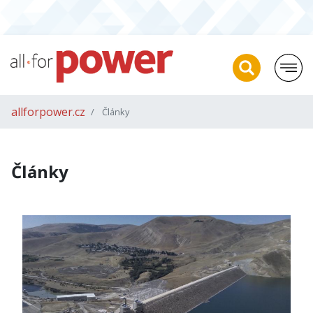
allforpower.cz
Články
Články