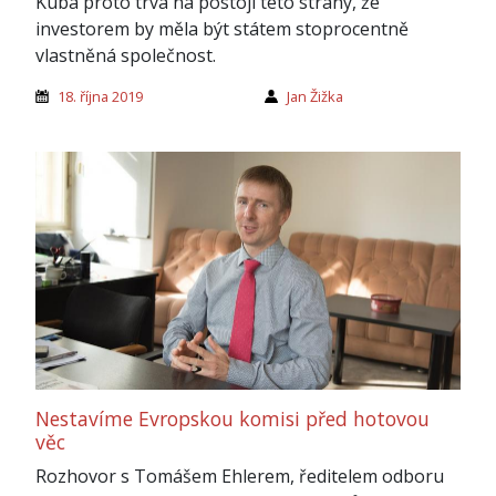
Kuba proto trvá na postoji této strany, že
investorem by měla být státem stoprocentně
vlastněná společnost.
18. října 2019
Jan Žižka
Nestavíme Evropskou komisi před hotovou
věc
Rozhovor s Tomášem Ehlerem, ředitelem odboru