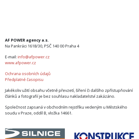
AF POWER agency a.s.
Na Pankráci 1618/30, PSČ 140 00 Praha 4
E-mail:
info@afpower.cz
www.afpower.cz
Ochrana osobních údajů
Předplatné časopisu
Jakékoliv užití obsahu včetně převzetí, šíření či dalšího zpřístupňování
článků a fotografií je bez souhlasu nakladatelství zakázáno.
Společnost zapsaná v obchodním rejstříku vedeným u Městského
soudu v Praze, oddíl B, vložka 14661.