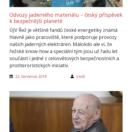
Odvozy jaderného materiálu – český příspěvek
k bezpečnější planetě
ÚJV Řež je většině fandů české energetiky známá
hlavně jako pracoviště, které podporuje provozy
našich jaderných elektráren. Málokdo ale ví, že
řežské know-how a speciální tým jsou už řadu let
součástí i jedné z celosvětových bezpečnostních a
protiteroristických iniciativ.
22. července 2019
(red)