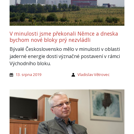
V minulosti jsme překonali Němce a dneska
bychom nové bloky prý nezvládli
Bývalé Československo mělo v minulosti v oblasti
jaderné energie dosti význačné postavení v rámci
Východního bloku.
13. srpna 2019
Vladislav Větrovec