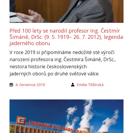
Před 100 lety se narodil profesor Ing. Čestmír
Šimáně, DrSc. (9. 5. 1919– 26. 7. 2012), legenda
jaderného oboru
V roce 2019 si připomínáme nedožité sté výročí
narození profesora ing. Čestmíra Šimáně, DrSc.,
nestora historie československých
jaderných oborů po druhé světové válce.
4. července 2019
Emilie Těšínská