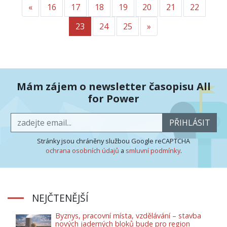
«
Předchozí
16
17
18
19
20
21
22
23
24
25
»
Další
Mám zájem o newsletter časopisu All
for Power
PŘIHLÁSIT
Stránky jsou chráněny službou Google reCAPTCHA
ochrana osobních údajů
a
smluvní podmínky
.
NEJČTENĚJŠÍ
Byznys, pracovní místa, vzdělávání – stavba
nových jaderných bloků bude pro region