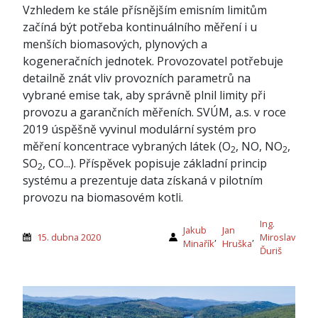
Vzhledem ke stále přísnějším emisním limitům
začíná být potřeba kontinuálního měření i u
menších biomasových, plynových a
kogeneračních jednotek. Provozovatel potřebuje
detailně znát vliv provozních parametrů na
vybrané emise tak, aby správně plnil limity při
provozu a garančních měřeních. SVÚM, a.s. v roce
2019 úspěšně vyvinul modulární systém pro
měření koncentrace vybraných látek (O
, NO, NO
,
2
2
SO
, CO...). Příspěvek popisuje základní princip
2
systému a prezentuje data získaná v pilotním
provozu na biomasovém kotli.
Ing.
Jakub
Jan
15. dubna 2020
,
,
Miroslav
Minařík
Hruška
Ďuriš