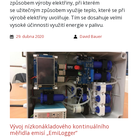
způsobem výroby elektřiny, při kterém
se užitečným způsobem využije teplo, které se při
výrobě elektřiny uvolňuje. Tím se dosahuje velmi
vysoké účinnosti využití energie v palivu.
29. dubna 2020
David Bauer
Vývoj nízkonákladového kontinuálního
měřidla emisí „EmiLogger“