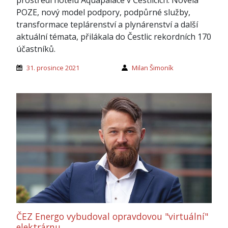
POZE, nový model podpory, podpůrné služby,
transformace teplárenství a plynárenství a další
aktuální témata, přilákala do Čestlic rekordních 170
účastníků.
31. prosince 2021
Milan Šimoník
ČEZ Energo vybudoval opravdovou "virtuální"
elektrárnu