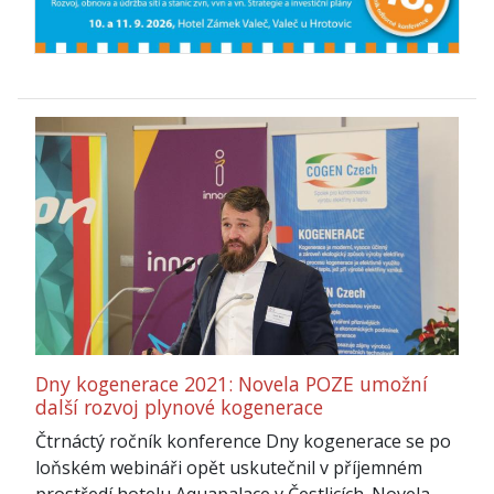
Dny kogenerace 2021: Novela POZE umožní
další rozvoj plynové kogenerace
Čtrnáctý ročník konference Dny kogenerace se po
loňském webináři opět uskutečnil v příjemném
prostředí hotelu Aquapalace v Čestlicích. Novela