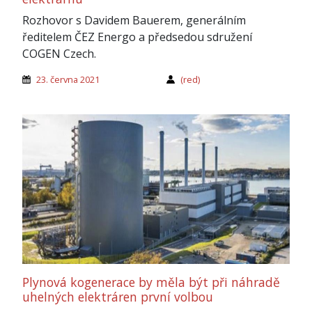
Rozhovor s Davidem Bauerem, generálním
ředitelem ČEZ Energo a předsedou sdružení
COGEN Czech.
23. června 2021
(red)
Plynová kogenerace by měla být při náhradě
uhelných elektráren první volbou