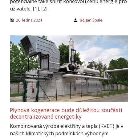
potenciálně také snížit koncovou cenu energie pro
uživatele. [1], [2]
20. ledna 2021
Bc. Jan Špale
Plynová kogenerace bude důležitou součástí
decentralizované energetiky
Kombinovaná výroba elektřiny a tepla (KVET) je v
našich klimatických podmínkách výhodným