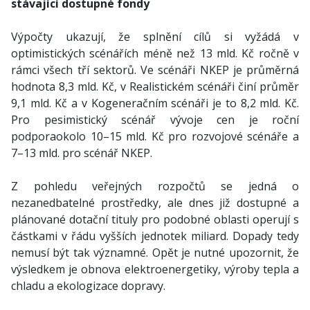
stávající dostupné fondy
Výpočty ukazují, že splnění cílů si vyžádá v
optimistických scénářích méně než 13 mld. Kč ročně v
rámci všech tří sektorů. Ve scénáři NKEP je průměrná
hodnota 8,3 mld. Kč, v Realistickém scénáři činí průměr
9,1 mld. Kč a v Kogeneračním scénáři je to 8,2 mld. Kč.
Pro pesimistický scénář vývoje cen je roční
podporaokolo 10–15 mld. Kč pro rozvojové scénáře a
7–13 mld. pro scénář NKEP.
Z pohledu veřejných rozpočtů se jedná o
nezanedbatelné prostředky, ale dnes již dostupné a
plánované dotační tituly pro podobné oblasti operují s
částkami v řádu vyšších jednotek miliard. Dopady tedy
nemusí být tak významné. Opět je nutné upozornit, že
výsledkem je obnova elektroenergetiky, výroby tepla a
chladu a ekologizace dopravy.