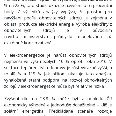
% na 23 %, tato studie ukazuje navýšení o tři procentní
body. Z výsledků analýzy vyplývá, že prostor pro
navýšení podílu obnovitelných zdrojů je zejména v
oblasti produkce elektrické energie. Výroba elektřiny z
obnovitelných zdrojů je v původním
návrhu ministerstva průmyslu modelována až
extrémně konzervativně.
V elektroenergetice je nárůst obnovitelných zdrojů
nejmenší ve výši necelých 10 % oproti roku 2016. V
sektoru teplárenství a dopravy je růst výrazně vyšší, a
to 40 % a 115 %. Jak přitom ukazuje tato analýza,
vynaložená státní podpora na rozvoj obnovitelných
zdrojů v elektroenergetice může být relativně nízká.
Zvýšení cíle na 23,8 % může být z pohledu ČR
ekonomicky výhodné a jednoduše dosažitelné – klíč je
solární energetika. Předkládané scénáře rozvoje