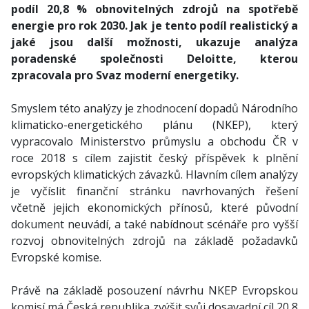
podíl 20,8 % obnovitelných zdrojů na spotřebě
energie pro rok 2030. Jak je tento podíl realistický a
jaké jsou další možnosti, ukazuje analýza
poradenské společnosti Deloitte, kterou
zpracovala pro Svaz moderní energetiky.
Smyslem této analýzy je zhodnocení dopadů Národního
klimaticko-energetického plánu (NKEP), který
vypracovalo Ministerstvo průmyslu a obchodu ČR v
roce 2018 s cílem zajistit český příspěvek k plnění
evropských klimatických závazků. Hlavním cílem analýzy
je vyčíslit finanční stránku navrhovaných řešení
včetně jejich ekonomických přínosů, které původní
dokument neuvádí, a také nabídnout scénáře pro vyšší
rozvoj obnovitelných zdrojů na základě požadavků
Evropské komise.
Právě na základě posouzení návrhu NKEP Evropskou
komisí má Česká republika zvýšit svůj dosavadní cíl 20,8