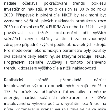
nadále očekává pokračování trendu poklesu
investičních nákladů, a to o dalších až 30 % do roku
2030. Příspěvek k plnění cíle NKEP by tak mohl být
významně větší při plných nákladech produkce v roce
2030 na úrovni cca 50,4 EUR/MWh nebo i nižších. Lze ji
považovat za tržně konkurenční při vyšších
scénářích ceny elektřiny a tím i za nejvhodnější
zdroj pro případné zvýšení podílu obnovitelných zdrojů.
Pro modelování ekonomických parametrů byly použity
dva scénáře ceny elektřiny, se kterými pracuje i NKEP.
Progresivní scénáře využívají i tohoto příznivého
trendu k dosažení vyššího cíle a nižší nákladovosti.
Realistický scénář přepokládá nárůst
instalovaného výkonu obnovitelných zdrojů téměř o
175 % právě za příspěvku fotovoltaiky a větrné
energie, nárůst solárních elektráren o 7 GWe
instalovaného výkonu počítá s využitím cca 9 tis. ha
půdy. Kogenerační scénář využívá také ve velké míře