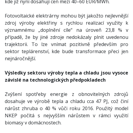
kde již nyní dosahují cen mezi 40–60 EUR/MWh.
Fotovoltaické elektrárny mohou být jakožto nejlevnější
zdroj výroby elektřiny s rychlou realizací využity k
významnému „doplnění cíle“ na úroveň 23,8 % v
případě, že by jiné zdroje nedokázaly plnit uvedenou
trajektorii. To lze vnímat pozitivně především pro
sektor teplárenství, kde bude transformace přeci jen
nejnáročnější.
Výsledky sektoru výroby tepla a chladu jsou vysoce
závislé na technologických předpokladech
Zvýšení spotřeby energie z obnovitelných zdrojů
dosahuje ve výrobě tepla a chladu cca 47 PJ, což činí
nárůst zhruba o 40 % vůči roku 2016. Použitý model
NKEP počítá s nejvyšším nárůstem v rámci využití
biomasy v domácnostech.