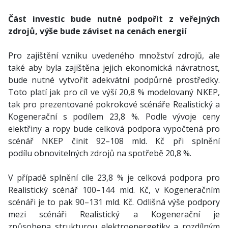
Část investic bude nutné podpořit z veřejných
zdrojů, výše bude záviset na cenách energií
Pro zajištění vzniku uvedeného množství zdrojů, ale
také aby byla zajištěna jejich ekonomická návratnost,
bude nutné vytvořit adekvátní podpůrné prostředky.
Toto platí jak pro cíl ve výší 20,8 % modelovaný NKEP,
tak pro prezentované pokrokové scénáře Realistický a
Kogenerační s podílem 23,8 %. Podle vývoje ceny
elektřiny a ropy bude celková podpora vypočtená pro
scénář NKEP činit 92–108 mld. Kč při splnění
podílu obnovitelných zdrojů na spotřebě 20,8 %.
V případě splnění cíle 23,8 % je celková podpora pro
Realistický scénář 100–144 mld. Kč, v Kogeneračním
scénáři je to pak 90–131 mld. Kč. Odlišná výše podpory
mezi scénáři Realistický a Kogenerační je
způsobena strukturou elektroenergetiky a rozdílným