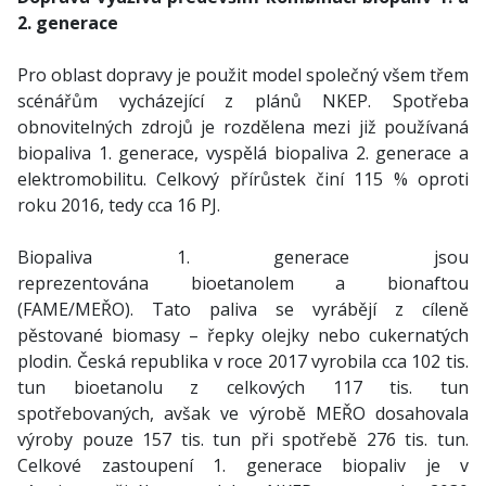
2. generace
Pro oblast dopravy je použit model společný všem třem
scénářům vycházející z plánů NKEP. Spotřeba
obnovitelných zdrojů je rozdělena mezi již používaná
biopaliva 1. generace, vyspělá biopaliva 2. generace a
elektromobilitu. Celkový přírůstek činí 115 % oproti
roku 2016, tedy cca 16 PJ.
Biopaliva 1. generace jsou
reprezentována bioetanolem a bionaftou
(FAME/MEŘO). Tato paliva se vyrábějí z cíleně
pěstované biomasy – řepky olejky nebo cukernatých
plodin. Česká republika v roce 2017 vyrobila cca 102 tis.
tun bioetanolu z celkových 117 tis. tun
spotřebovaných, avšak ve výrobě MEŘO dosahovala
výroby pouze 157 tis. tun při spotřebě 276 tis. tun.
Celkové zastoupení 1. generace biopaliv je v