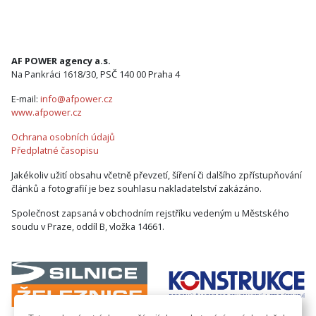
AF POWER agency a.s.
Na Pankráci 1618/30, PSČ 140 00 Praha 4
E-mail:
info@afpower.cz
www.afpower.cz
Ochrana osobních údajů
Předplatné časopisu
Jakékoliv užití obsahu včetně převzetí, šíření či dalšího zpřístupňování
článků a fotografií je bez souhlasu nakladatelství zakázáno.
Společnost zapsaná v obchodním rejstříku vedeným u Městského
soudu v Praze, oddíl B, vložka 14661.