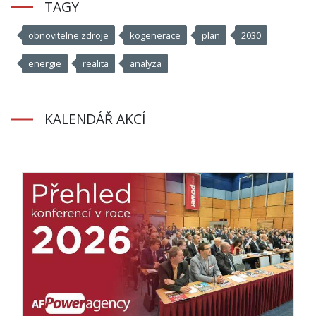
TAGY
obnovitelne zdroje
kogenerace
plan
2030
energie
realita
analyza
KALENDÁŘ AKCÍ