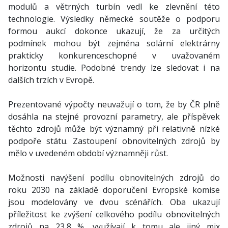
modulů a větrných turbín vedl ke zlevnění této
technologie. Výsledky německé soutěže o podporu
formou aukcí dokonce ukazují, že za určitých
podmínek mohou být zejména solární elektrárny
prakticky konkurenceschopné v uvažovaném
horizontu studie. Podobné trendy lze sledovat i na
dalších trzích v Evropě.
Prezentované výpočty neuvažují o tom, že by ČR plně
dosáhla na stejné provozní parametry, ale příspěvek
těchto zdrojů může být významný při relativně nízké
podpoře státu. Zastoupení obnovitelných zdrojů by
mělo v uvedeném období významněji růst.
Možnosti navýšení podílu obnovitelných zdrojů do
roku 2030 na základě doporučení Evropské komise
jsou modelovány ve dvou scénářích. Oba ukazují
příležitost ke zvýšení celkového podílu obnovitelných
zdrojů na 23,8 %, využívají k tomu ale jiný mix