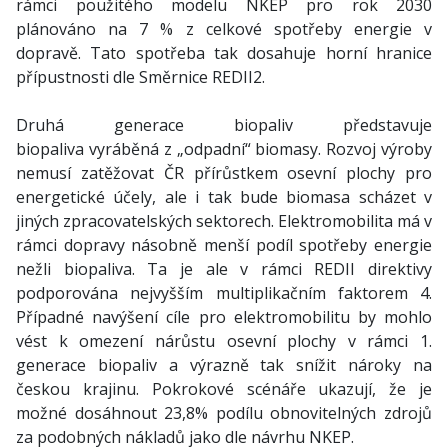
rámci použitého modelu NKEP pro rok 2030
plánováno na 7 % z celkové spotřeby energie v
dopravě. Tato spotřeba tak dosahuje horní hranice
přípustnosti dle Směrnice REDII2.
Druhá generace biopaliv představuje
biopaliva vyráběná z „odpadní“ biomasy. Rozvoj výroby
nemusí zatěžovat ČR přírůstkem osevní plochy pro
energetické účely, ale i tak bude biomasa scházet v
jiných zpracovatelských sektorech. Elektromobilita má v
rámci dopravy násobně menší podíl spotřeby energie
nežli biopaliva. Ta je ale v rámci REDII direktivy
podporována nejvyšším multiplikačním faktorem 4.
Případné navýšení cíle pro elektromobilitu by mohlo
vést k omezení nárůstu osevní plochy v rámci 1.
generace biopaliv a výrazně tak snížit nároky na
českou krajinu. Pokrokové scénáře ukazují, že je
možné dosáhnout 23,8% podílu obnovitelných zdrojů
za podobných nákladů jako dle návrhu NKEP.