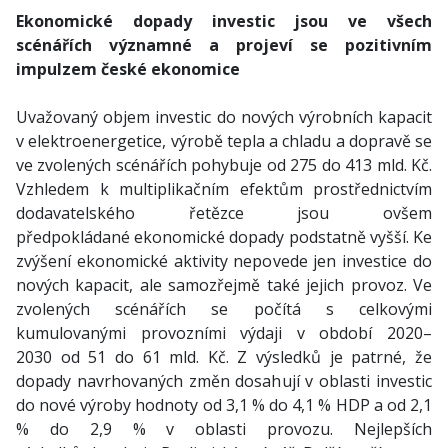
Ekonomické dopady investic jsou ve všech
scénářích významné a projeví se pozitivním
impulzem české ekonomice
Uvažovaný objem investic do nových výrobních kapacit
v elektroenergetice, výrobě tepla a chladu a dopravě se
ve zvolených scénářích pohybuje od 275 do 413 mld. Kč.
Vzhledem k multiplikačním efektům prostřednictvím
dodavatelského řetězce jsou ovšem
předpokládané ekonomické dopady podstatně vyšší. Ke
zvýšení ekonomické aktivity nepovede jen investice do
nových kapacit, ale samozřejmě také jejich provoz. Ve
zvolených scénářích se počítá s celkovými
kumulovanými provozními výdaji v období 2020–
2030 od 51 do 61 mld. Kč. Z výsledků je patrné, že
dopady navrhovaných změn dosahují v oblasti investic
do nové výroby hodnoty od 3,1 % do 4,1 % HDP a od 2,1
% do 2,9 % v oblasti provozu. Nejlepších