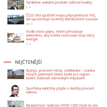
Vyrábíme unikátní produkt světové kvality
5. 4.
ČSZE vítá spuštění mapy připojitelnosti FVE,
ale upozorňuje na limity distribučních soustav
24. 3.
Vodík místo plynu. Vídeň přestavuje
elektrárnu, aby mohla otestovat nový zdroj
energie
2. 2.
NEJČTENĚJŠÍ
Byznys, pracovní místa, vzdělávání – stavba
nových jaderných bloků bude pro region
kolem Dukovan obrovským impulsem
Spotřeba elektřiny půjde o desítky procent
nahoru
Bezpečnost: reaktory VVER-1200 myslí na vše