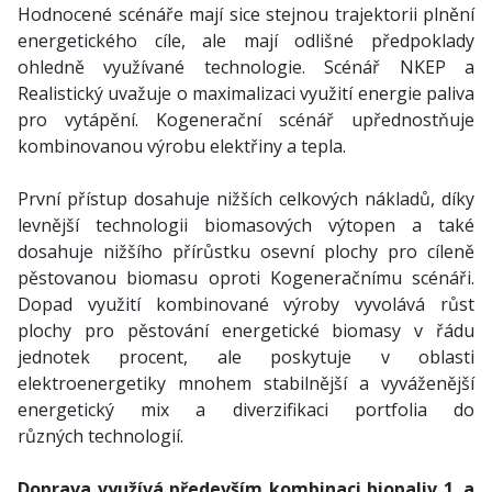
Hodnocené scénáře mají sice stejnou trajektorii plnění
energetického cíle, ale mají odlišné předpoklady
ohledně využívané technologie. Scénář NKEP a
Realistický uvažuje o maximalizaci využití energie paliva
pro vytápění. Kogenerační scénář upřednostňuje
kombinovanou výrobu elektřiny a tepla.
První přístup dosahuje nižších celkových nákladů, díky
levnější technologii biomasových výtopen a také
dosahuje nižšího přírůstku osevní plochy pro cíleně
pěstovanou biomasu oproti Kogeneračnímu scénáři.
Dopad využití kombinované výroby vyvolává růst
plochy pro pěstování energetické biomasy v řádu
jednotek procent, ale poskytuje v oblasti
elektroenergetiky mnohem stabilnější a vyváženější
energetický mix a diverzifikaci portfolia do
různých technologií.
Doprava využívá především kombinaci biopaliv 1. a