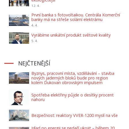
12. 4.
První banka s fotovoltaikou. Centrála Komerční
banky má na střeše solární elektrárnu
4. 4.
Vyrábíme unikátní produkt světové kvality
5. 4.
NEJČTENĚJŠÍ
Byznys, pracovní místa, vzdělávání – stavba
nových jaderných bloků bude pro region
kolem Dukovan obrovským impulsem
Spotřeba elektřiny půjde o desítky procent
nahoru
Bezpečnost: reaktory VVER-1200 myslí na vše
Hlad po energii se nedaří ukojit – během 20