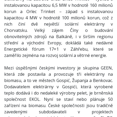
instalovanou kapacitou 6,5 MW v hodnotě 160 milionů
korun a Orlec Trinket – západ s instalovanou
kapacitou 4 MW v hodnotě 100 milionů korun, což z
nich činí dvě největší solární elektrárny v
Chorvatsku. Velký zájem Číny o budování
obnovitelných zdrojů na Balkáně, i v širším regionu
střední a východní Evropy, dokládá také nedávné
Energetické fórum 17+1 v Záhřebu, které se
zaměřilo zejména na rozvoj solární a větrné energie.
Mezi úspěšnými českými investory je skupina GEEN,
která zde postavila a provozuje tři elektrárny na
biomasu, a to ve městech Gospić, Županja a Benkovac.
Dodavatelem elektrárny v Gospići, která vyrobené
teplo dodává i do nedaleké výrobny pelet, je brněnská
společnost EKOL. Nyní se staví nebo plánuje 50
zařízení na biomasu. České společnosti jsou tradičně
zavedenými subdodavateli v projektech