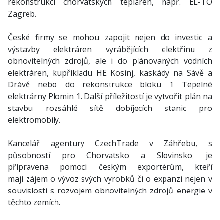
rekonstrukcí chorvatských tepláren, např. EL-TO
Zagreb.
České firmy se mohou zapojit nejen do investic a
výstavby elektráren vyrábějících elektřinu z
obnovitelných zdrojů, ale i do plánovaných vodních
elektráren, kupříkladu HE Kosinj, kaskády na Sávě a
Drávě nebo do rekonstrukce bloku 1 Tepelné
elektrárny Plomin 1. Další příležitostí je vytvořit plán na
stavbu rozsáhlé sítě dobíjecích stanic pro
elektromobily.
Kancelář agentury CzechTrade v Záhřebu, s
působností pro Chorvatsko a Slovinsko, je
připravena pomoci českým exportérům, kteří
mají zájem o vývoz svých výrobků či o expanzi nejen v
souvislosti s rozvojem obnovitelných zdrojů energie v
těchto zemích.