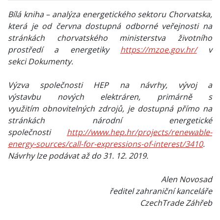
Bílá kniha – analýza energetického sektoru Chorvatska,
která je od června dostupná odborné veřejnosti na
stránkách chorvatského ministerstva životního
prostředí a energetiky
https://mzoe.gov.hr/
v
sekci Dokumenty.
Výzva společnosti HEP na návrhy, vývoj a
výstavbu nových elektráren, primárně s
využitím obnovitelných zdrojů, je dostupná přímo na
stránkách národní energetické
společnosti
http://www.hep.hr/projects/renewable-
energy-sources/call-for-expressions-of-interest/3410
.
Návrhy lze podávat až do 31. 12. 2019.
Alen Novosad
ředitel zahraniční kanceláře
CzechTrade Záhřeb