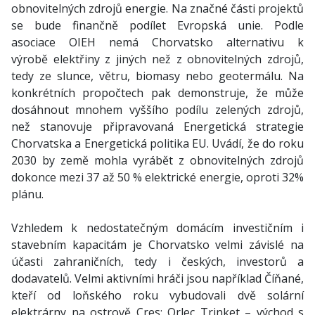
obnovitelných zdrojů energie. Na značné části projektů
se bude finančně podílet Evropská unie. Podle
asociace OIEH nemá Chorvatsko alternativu k
výrobě elektřiny z jiných než z obnovitelných zdrojů,
tedy ze slunce, větru, biomasy nebo geotermálu. Na
konkrétních propočtech pak demonstruje, že může
dosáhnout mnohem vyššího podílu zelených zdrojů,
než stanovuje připravovaná Energetická strategie
Chorvatska a Energetická politika EU. Uvádí, že do roku
2030 by země mohla vyrábět z obnovitelných zdrojů
dokonce mezi 37 až 50 % elektrické energie, oproti 32%
plánu.
Vzhledem k nedostatečným domácím investičním i
stavebním kapacitám je Chorvatsko velmi závislé na
účasti zahraničních, tedy i českých, investorů a
dodavatelů. Velmi aktivními hráči jsou například Číňané,
kteří od loňského roku vybudovali dvě solární
elektrárny na ostrově Cres: Orlec Trinket – východ s