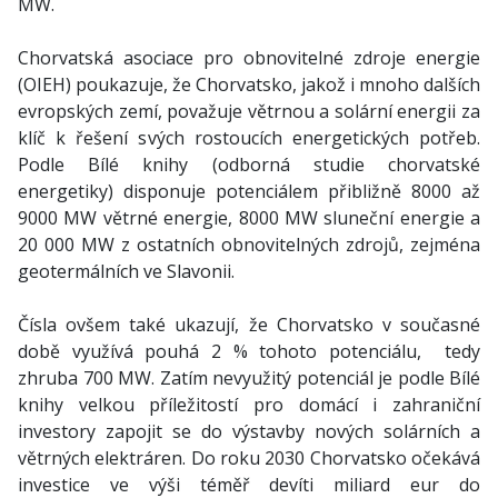
MW.
Chorvatská asociace pro obnovitelné zdroje energie
(OIEH) poukazuje, že Chorvatsko, jakož i mnoho dalších
evropských zemí, považuje větrnou a solární energii za
klíč k řešení svých rostoucích energetických potřeb.
Podle Bílé knihy (odborná studie chorvatské
energetiky) disponuje potenciálem přibližně 8000 až
9000 MW větrné energie, 8000 MW sluneční energie a
20 000 MW z ostatních obnovitelných zdrojů, zejména
geotermálních ve Slavonii.
Čísla ovšem také ukazují, že Chorvatsko v současné
době využívá pouhá 2 % tohoto potenciálu, tedy
zhruba 700 MW. Zatím nevyužitý potenciál je podle Bílé
knihy velkou příležitostí pro domácí i zahraniční
investory zapojit se do výstavby nových solárních a
větrných elektráren. Do roku 2030 Chorvatsko očekává
investice ve výši téměř devíti miliard eur do