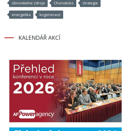
obnovitelne zdroje
Chorvatsko
strategie
energetika
kogenerace
KALENDÁŘ AKCÍ