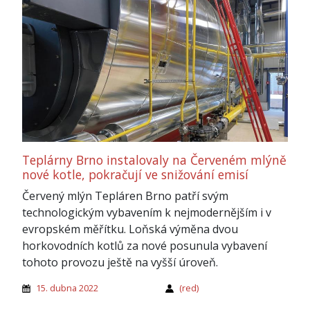
Teplárny Brno instalovaly na Červeném mlýně
nové kotle, pokračují ve snižování emisí
Červený mlýn Tepláren Brno patří svým
technologickým vybavením k nejmodernějším i v
evropském měřítku. Loňská výměna dvou
horkovodních kotlů za nové posunula vybavení
tohoto provozu ještě na vyšší úroveň.
15. dubna 2022
(red)