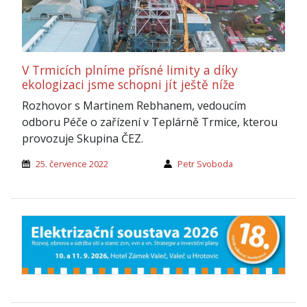
V Trmicích plníme přísné limity a díky
ekologizaci jsme schopni jít ještě níže
Rozhovor s Martinem Rebhanem, vedoucím
odboru Péče o zařízení v Teplárně Trmice, kterou
provozuje Skupina ČEZ.
25. července 2022
Petr Svoboda