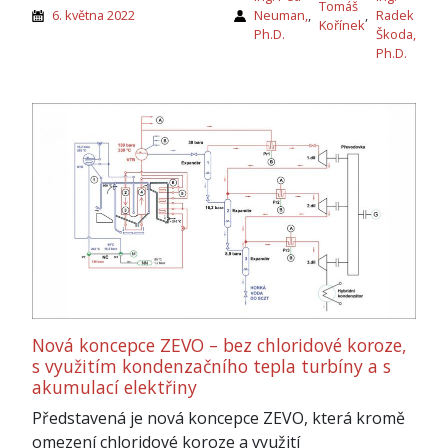
Tomáš
6. května 2022
Neuman,
,
,
Radek
Kořínek
Ph.D.
Škoda,
Ph.D.
Nová koncepce ZEVO – bez chloridové koroze,
s využitím kondenzačního tepla turbíny a s
akumulací elektřiny
Představená je nová koncepce ZEVO, která kromě
omezení chloridové koroze a využití