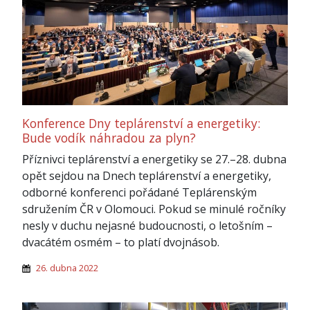
Konference Dny teplárenství a energetiky:
Bude vodík náhradou za plyn?
Příznivci teplárenství a energetiky se 27.–28. dubna
opět sejdou na Dnech teplárenství a energetiky,
odborné konferenci pořádané Teplárenským
sdružením ČR v Olomouci. Pokud se minulé ročníky
nesly v duchu nejasné budoucnosti, o letošním –
dvacátém osmém – to platí dvojnásob.
26. dubna 2022