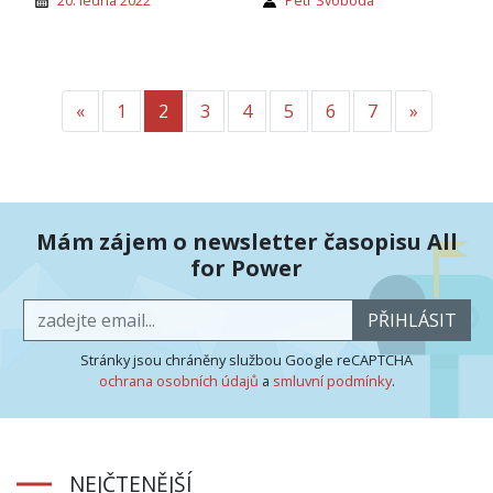
20. ledna 2022
Petr Svoboda
«
Předchozí
1
2
3
4
5
6
7
»
Další
Mám zájem o newsletter časopisu All
for Power
PŘIHLÁSIT
Stránky jsou chráněny službou Google reCAPTCHA
ochrana osobních údajů
a
smluvní podmínky
.
NEJČTENĚJŠÍ