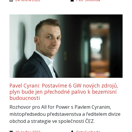
Pavel Cyrani: Postavíme 6 GW nových zdrojů,
plyn bude jen přechodné palivo k bezemisní
budoucnosti
Rozhovor pro All for Power s Pavlem Cyranim,
místopředsedou představenstva a ředitelem divize
obchod a strategie ve společnosti ČEZ.