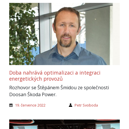
Doba nahrává optimalizaci a integraci
energetických provozů
Rozhovor se Štěpánem Šmidou ze společnosti
Doosan Škoda Power.
19. července 2022
Petr Svoboda