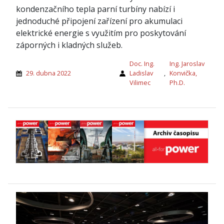
kondenzačního tepla parní turbíny nabízí i
jednoduché připojení zařízení pro akumulaci
elektrické energie s využitím pro poskytování
záporných i kladných služeb.
Doc. Ing.
Ing. Jaroslav
29. dubna 2022
Ladislav
,
Konvička,
Vilimec
Ph.D.