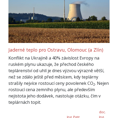
Jaderné teplo pro Ostravu, Olomouc (a Zlín)
Konflikt na Ukrajině a 40% závislost Evropy na
ruském plynu ukazuje, že přechod českého
teplárenství od uhlí je dnes výzvou výrazně větší,
než se zdálo ještě před měsícem, kdy teplárny
strašily nejvíce rostoucí ceny povolenek CO
. Nejen
2
rostoucí cena zemního plynu, ale především
nejistota jeho dodávek, nastoluje otázku, čím v
teplárnách topit.
doc.
Ing. Petr
Ing.