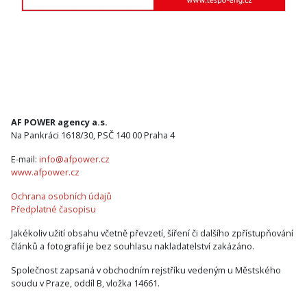
AF POWER agency a.s.
Na Pankráci 1618/30, PSČ 140 00 Praha 4
E-mail:
info@afpower.cz
www.afpower.cz
Ochrana osobních údajů
Předplatné časopisu
Jakékoliv užití obsahu včetně převzetí, šíření či dalšího zpřístupňování
článků a fotografií je bez souhlasu nakladatelství zakázáno.
Společnost zapsaná v obchodním rejstříku vedeným u Městského
soudu v Praze, oddíl B, vložka 14661.