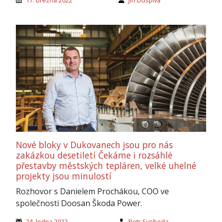
Nové bloky v Dukovanech jsou pro nás
zakázkou desetiletí Čekáme i rozsáhlé
přestavby městských tepláren, velké uhelné
projekty jsou minulostí
Rozhovor s Danielem Prochákou, COO ve
společnosti Doosan Škoda Power.
24. ledna 2022
Petr Svoboda