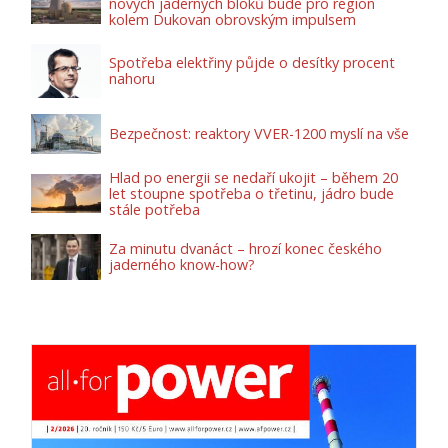
nových jaderných bloků bude pro region
kolem Dukovan obrovským impulsem
Spotřeba elektřiny půjde o desítky procent
nahoru
Bezpečnost: reaktory VVER-1200 myslí na vše
Hlad po energii se nedaří ukojit – během 20
let stoupne spotřeba o třetinu, jádro bude
stále potřeba
Za minutu dvanáct – hrozí konec českého
jaderného know-how?