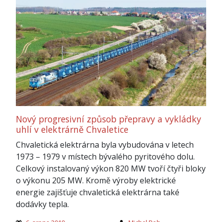
Nový progresivní způsob přepravy a vykládky
uhlí v elektrárně Chvaletice
Chvaletická elektrárna byla vybudována v letech
1973 – 1979 v místech bývalého pyritového dolu.
Celkový instalovaný výkon 820 MW tvoří čtyři bloky
o výkonu 205 MW. Kromě výroby elektrické
energie zajišťuje chvaletická elektrárna také
dodávky tepla.