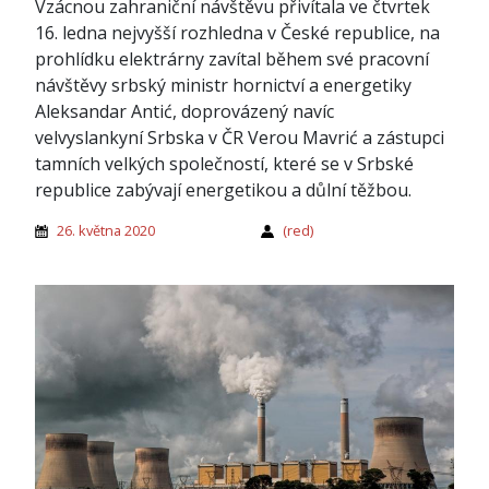
Vzácnou zahraniční návštěvu přivítala ve čtvrtek
16. ledna nejvyšší rozhledna v České republice, na
prohlídku elektrárny zavítal během své pracovní
návštěvy srbský ministr hornictví a energetiky
Aleksandar Antić, doprovázený navíc
velvyslankyní Srbska v ČR Verou Mavrić a zástupci
tamních velkých společností, které se v Srbské
republice zabývají energetikou a důlní těžbou.
26. května 2020
(red)