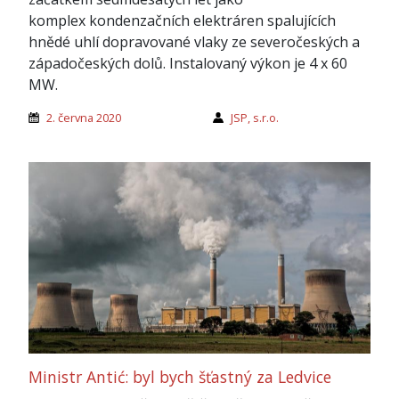
komplex kondenzačních elektráren spalujících
hnědé uhlí dopravované vlaky ze severočeských a
západočeských dolů. Instalovaný výkon je 4 x 60
MW.
2. června 2020
JSP, s.r.o.
Ministr Antić: byl bych šťastný za Ledvice