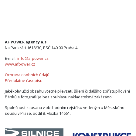
AF POWER agency a.s.
Na Pankráci 1618/30, PSČ 140 00 Praha 4
E-mail:
info@afpower.cz
www.afpower.cz
Ochrana osobních údajů
Předplatné časopisu
Jakékoliv užití obsahu včetně převzetí, šíření či dalšího zpřístupňování
článků a fotografií je bez souhlasu nakladatelství zakázáno.
Společnost zapsaná v obchodním rejstříku vedeným u Městského
soudu v Praze, oddíl B, vložka 14661.