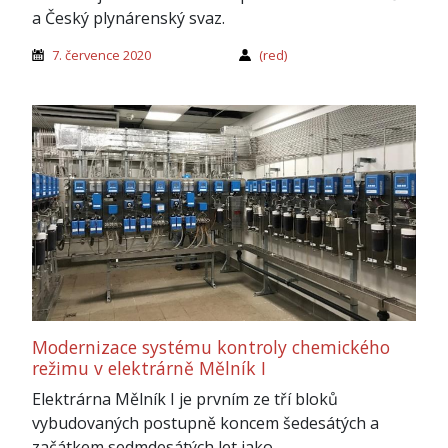
a Český plynárenský svaz.
7. července 2020
(red)
Modernizace systému kontroly chemického
režimu v elektrárně Mělník I
Elektrárna Mělník I je prvním ze tří bloků
vybudovaných postupně koncem šedesátých a
začátkem sedmdesátých let jako