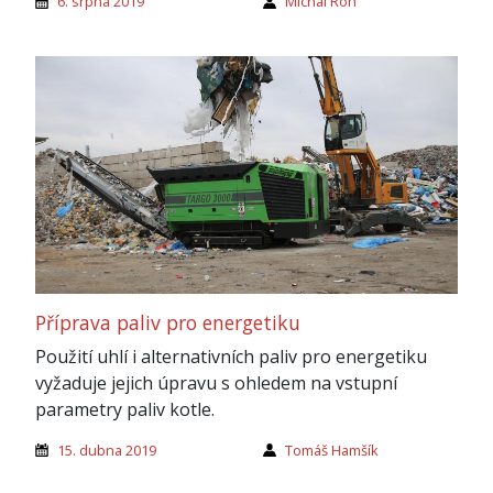
6. srpna 2019
Michal Roh
Příprava paliv pro energetiku
Použití uhlí i alternativních paliv pro energetiku
vyžaduje jejich úpravu s ohledem na vstupní
parametry paliv kotle.
15. dubna 2019
Tomáš Hamšík