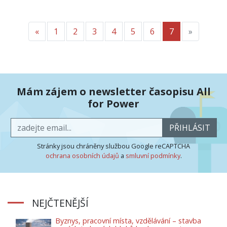
«
Předchozí
1
2
3
4
5
6
7
»
Další
Mám zájem o newsletter časopisu All
for Power
PŘIHLÁSIT
Stránky jsou chráněny službou Google reCAPTCHA
ochrana osobních údajů
a
smluvní podmínky
.
NEJČTENĚJŠÍ
Byznys, pracovní místa, vzdělávání – stavba