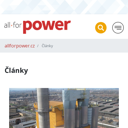
allforpower.cz
Články
Články