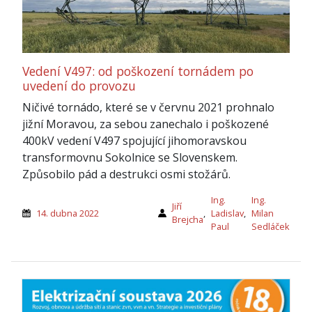
Vedení V497: od poškození tornádem po
uvedení do provozu
Ničivé tornádo, které se v červnu 2021 prohnalo
jižní Moravou, za sebou zanechalo i poškozené
400kV vedení V497 spojující jihomoravskou
transformovnu Sokolnice se Slovenskem.
Způsobilo pád a destrukci osmi stožárů.
Ing.
Ing.
Jiří
14. dubna 2022
,
Ladislav
,
Milan
Brejcha
Paul
Sedláček