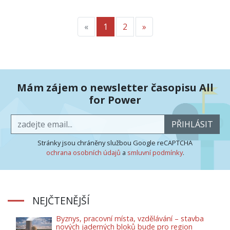
«
Předchozí
1
2
»
Další
Mám zájem o newsletter časopisu All
for Power
PŘIHLÁSIT
Stránky jsou chráněny službou Google reCAPTCHA
ochrana osobních údajů
a
smluvní podmínky
.
NEJČTENĚJŠÍ
Byznys, pracovní místa, vzdělávání – stavba
nových jaderných bloků bude pro region