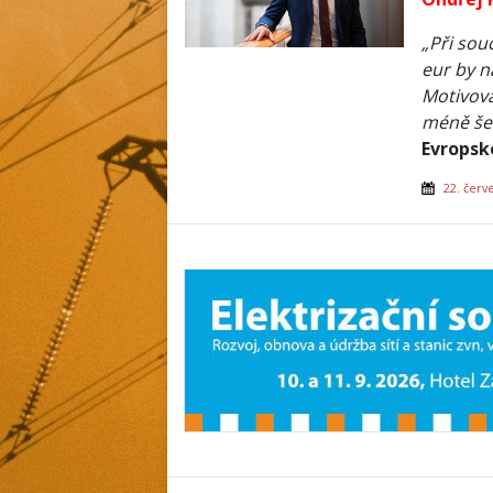
„Při sou
eur by n
Motivova
méně še
Evropsk
22. červ