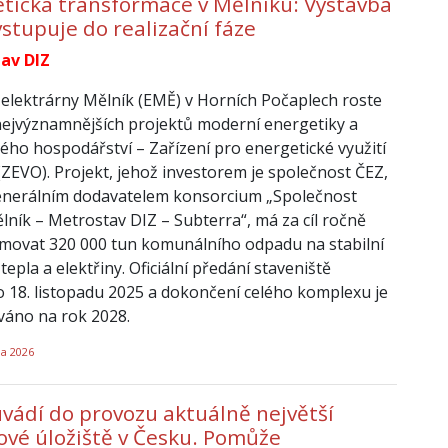
tická transformace v Mělníku: Výstavba
stupuje do realizační fáze
av DIZ
 elektrárny Mělník (EMĚ) v Horních Počaplech roste
nejvýznamnějších projektů moderní energetiky a
ho hospodářství – Zařízení pro energetické využití
ZEVO). Projekt, jehož investorem je společnost ČEZ,
 generálním dodavatelem konsorcium „Společnost
ník – Metrostav DIZ – Subterra“, má za cíl ročně
movat 320 000 tun komunálního odpadu na stabilní
epla a elektřiny. Oficiální předání staveniště
 18. listopadu 2025 a dokončení celého komplexu je
váno na rok 2028.
na 2026
ádí do provozu aktuálně největší
ové úložiště v Česku. Pomůže