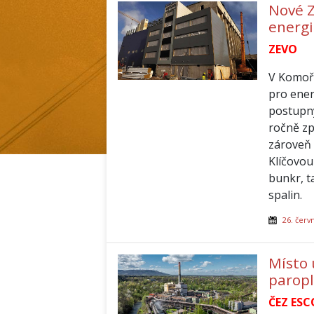
Nové 
energ
ZEVO
V Komoř
pro ener
postupn
ročně zp
zároveň 
Klíčovou
bunkr, t
spalin.
26. červ
Místo u
paropl
ČEZ ESC