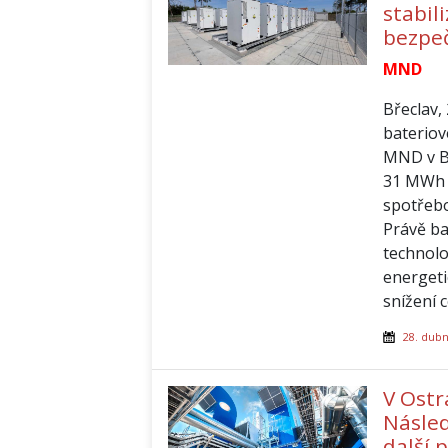
stabil
bezpe
MND
Břeclav,
bateriov
MND v Bř
31 MWh 
spotřebo
Právě ba
technolo
energeti
snížení 
28. dub
V Ostr
Násled
další 