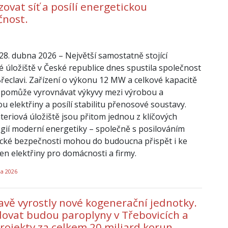
izovat síť a posílí energetickou
čnost.
 28. dubna 2026 – Největší samostatně stojící
é úložiště v České republice dnes spustila společnost
eclavi. Zařízení o výkonu 12 MW a celkové kapacitě
pomůže vyrovnávat výkyvy mezi výrobou a
u elektřiny a posílí stabilitu přenosové soustavy.
teriová úložiště jsou přitom jednou z klíčových
gií moderní energetiky – společně s posilováním
cké bezpečnosti mohou do budoucna přispět i ke
cen elektřiny pro domácnosti a firmy.
na 2026
avě vyrostly nové kogenerační jednotky.
ovat budou paroplyny v Třebovicích a
projekty za celkem 20 miliard korun