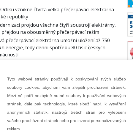
Orlíku vznikne čtvrtá velká přečerpávací elektrárna
ké republiky
ernizací projdou všechna čtyři soustrojí elektrárny,
 přejdou na obousměrný přečerpávací režim
á přečerpávací elektrárna umožní uložení až 750
 energie, tedy denní spotřebu 80 tisíc českých
mácností
kátní řešení bude úsporné, ekonomické i ekologické,
ovo bude v r. 2033
Tyto webové stránky používají k poskytování svých služeb
na 2026
soubory cookies, abychom vám zlepšili procházení stránek.
Mezi ně patří nezbytně nutné soubory k používání webových
ro Ústecký kraj je na vrcholu výstavby.
stránek, dále pak technologie, které slouží např. k vytváření
ořan dorazí nový komín i jeřáb na
anonymních statistik, nástrojů třetích stran pro vylepšení
vašeho procházení stránek nebo pro inzerci personalizovaných
Komořany
reklam.