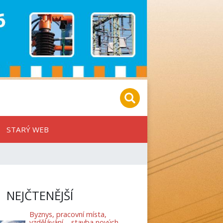
STARÝ WEB
NEJČTENĚJŠÍ
Byznys, pracovní místa,
vzdělávání – stavba nových