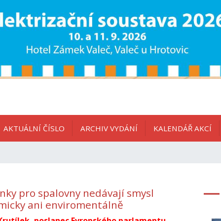
AKTUÁLNÍ ČÍSLO
ARCHIV VYDÁNÍ
KALENDÁŘ AKCÍ
nky pro spalovny nedávají smysl
micky ani enviromentálně
Krutílek, poslanec Evropského parlamentu