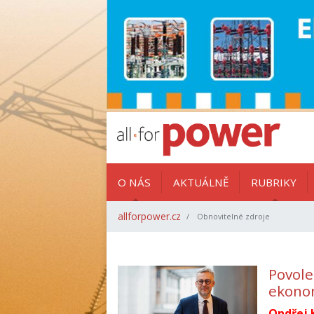
O NÁS
AKTUÁLNĚ
RUBRIKY
allforpower.cz
Obnovitelné zdroje
Povole
ekono
Ondřej 