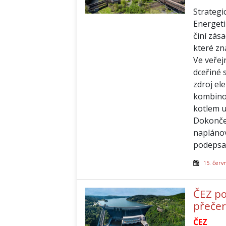
Strategi
Energeti
činí zás
které zn
Ve veřej
dceřiné 
zdroj el
kombino
kotlem u
Dokončen
naplánov
podepsal
15. červ
ČEZ po
přečer
ČEZ