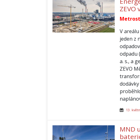
Energe
ZEVO v
Metrost
V areálu
jeden z 
odpadové
odpadu (
a. s., a
ZEVO Měl
transfor
dodávky t
proběhlo
napláno
13. květ
MND uv
bateri