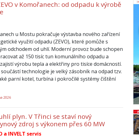
ZEVO v Komořanech: od odpadu k výrobě
ie
anech u Mostu pokračuje výstavba nového zařízení
getické využití odpadu (ZEVO), které pomůže s
ým odchodem od uhlí. Moderní provoz bude schopen
racovat až 150 tisíc tun komunálního odpadu a
zajistí výrobu tepla a elektřiny pro tisíce domácností.
 součástí technologie je velký zásobník na odpad tzv.
aké parní kotel, turbína i pokročilé systémy čištění
na 2026
hlí plyn. V Třinci se staví nový
ynový zdroj s výkonem přes 60 MW
O a INVELT servis