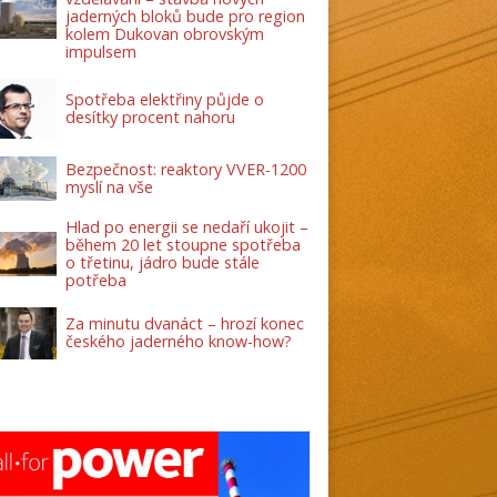
jaderných bloků bude pro region
kolem Dukovan obrovským
impulsem
Spotřeba elektřiny půjde o
desítky procent nahoru
Bezpečnost: reaktory VVER-1200
myslí na vše
Hlad po energii se nedaří ukojit –
během 20 let stoupne spotřeba
o třetinu, jádro bude stále
potřeba
Za minutu dvanáct – hrozí konec
českého jaderného know-how?