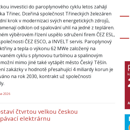
ckou investici do paroplynového cyklu letos zahájí
ka Třinec. Dceřiná společnost Třineckých železáren
adní krok v modernizaci svých energetických zdrojů,
amenají odklon od spalování uhlí na jedné z tepláren.
ném výběrovém řízení uspělo sdružení firem ČEZ ESL,
společnosti ČEZ ESCO, a INVELT servis. Paroplynový
ektřiny a tepla o výkonu 62 MWe založený na
vaném cyklu s plynovou turbínou a spalinovým
možní mimo jiné také vytápět město Český Těšín.
í zakázky v hodnotě přesahující 4 miliardy korun je
áno na rok 2030, kontrakt už společnosti
y.
na 2026
staví čtvrtou velkou českou
pávací elektrárnu