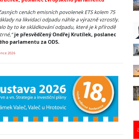
časných cenách emisních povolenek ETS kolem 75
áklady na likvidaci odpadu náhle a výrazně vzrostly.
lo by to ke skládkování odpadu, které je k přírodě
trné,“
je přesvědčený Ondřej Krutílek, poslanec
ého parlamentu za ODS.
ence 2026