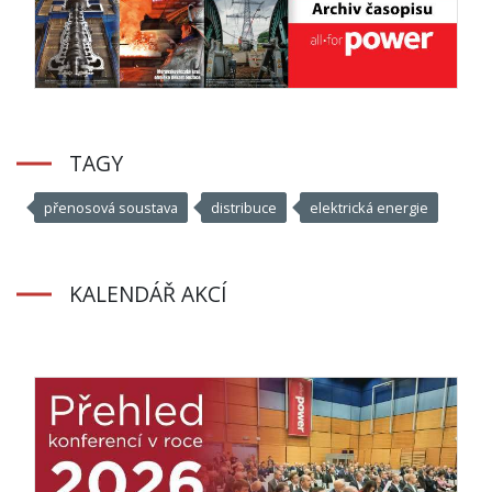
TAGY
přenosová soustava
distribuce
elektrická energie
KALENDÁŘ AKCÍ