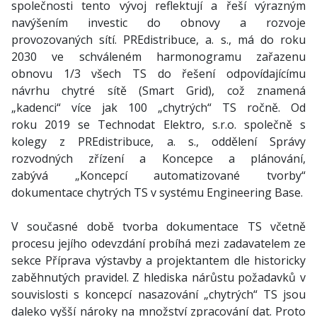
společnosti tento vývoj reflektují a řeší výrazným
navýšením investic do obnovy a rozvoje
provozovaných sítí. PREdistribuce, a. s., má do roku
2030 ve schváleném harmonogramu zařazenu
obnovu 1/3 všech TS do řešení odpovídajícímu
návrhu chytré sítě (Smart Grid), což znamená
„kadenci“ více jak 100 „chytrých“ TS ročně. Od
roku 2019 se Technodat Elektro, s.r.o. společně s
kolegy z PREdistribuce, a. s., oddělení Správy
rozvodných zřízení a Koncepce a plánování,
zabývá „Koncepcí automatizované tvorby“
dokumentace chytrých TS v systému Engineering Base.
V současné době tvorba dokumentace TS včetně
procesu jejího odevzdání probíhá mezi zadavatelem ze
sekce Příprava výstavby a projektantem dle historicky
zaběhnutých pravidel. Z hlediska nárůstu požadavků v
souvislosti s koncepcí nasazování „chytrých“ TS jsou
daleko vyšší nároky na množství zpracování dat. Proto