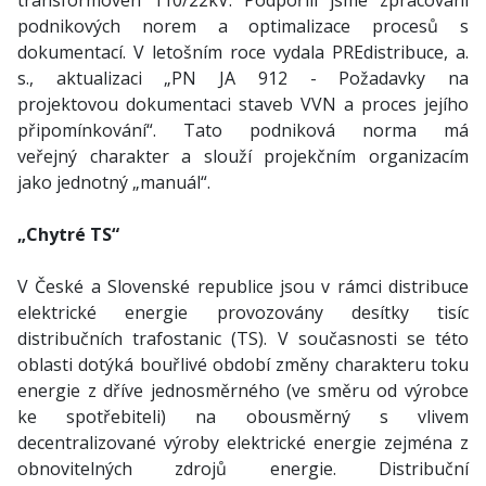
transformoven 110/22kV. Podpořili jsme zpracování
podnikových norem a optimalizace procesů s
dokumentací. V letošním roce vydala PREdistribuce, a.
s., aktualizaci „PN JA 912 - Požadavky na
projektovou dokumentaci staveb VVN a proces jejího
připomínkování“. Tato podniková norma má
veřejný charakter a slouží projekčním organizacím
jako jednotný „manuál“.
„Chytré TS“
V České a Slovenské republice jsou v rámci distribuce
elektrické energie provozovány desítky tisíc
distribučních trafostanic (TS). V současnosti se této
oblasti dotýká bouřlivé období změny charakteru toku
energie z dříve jednosměrného (ve směru od výrobce
ke spotřebiteli) na obousměrný s vlivem
decentralizované výroby elektrické energie zejména z
obnovitelných zdrojů energie. Distribuční