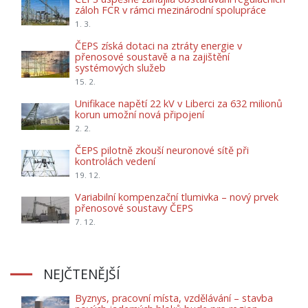
záloh FCR v rámci mezinárodní spolupráce
1. 3.
ČEPS získá dotaci na ztráty energie v
přenosové soustavě a na zajištění
systémových služeb
15. 2.
Unifikace napětí 22 kV v Liberci za 632 milionů
korun umožní nová připojení
2. 2.
ČEPS pilotně zkouší neuronové sítě při
kontrolách vedení
19. 12.
Variabilní kompenzační tlumivka – nový prvek
přenosové soustavy ČEPS
7. 12.
NEJČTENĚJŠÍ
Byznys, pracovní místa, vzdělávání – stavba