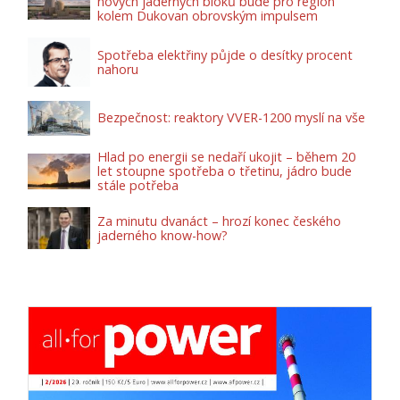
nových jaderných bloků bude pro region
kolem Dukovan obrovským impulsem
Spotřeba elektřiny půjde o desítky procent
nahoru
Bezpečnost: reaktory VVER-1200 myslí na vše
Hlad po energii se nedaří ukojit – během 20
let stoupne spotřeba o třetinu, jádro bude
stále potřeba
Za minutu dvanáct – hrozí konec českého
jaderného know-how?