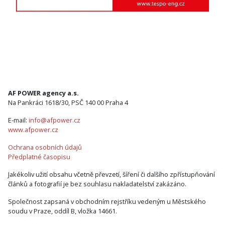
AF POWER agency a.s.
Na Pankráci 1618/30, PSČ 140 00 Praha 4
E-mail:
info@afpower.cz
www.afpower.cz
Ochrana osobních údajů
Předplatné časopisu
Jakékoliv užití obsahu včetně převzetí, šíření či dalšího zpřístupňování
článků a fotografií je bez souhlasu nakladatelství zakázáno.
Společnost zapsaná v obchodním rejstříku vedeným u Městského
soudu v Praze, oddíl B, vložka 14661.