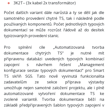
3K2T– (3x kabel 2x transformátor)
Počet dalších variant dále narůstá a ty se dělí jak dle
samotného provedení chytré TS, tak i následně podle
používaných komponentů. Počet jednotlivých typových
dokumentací se může rozrůst řádově až do desítek
typizovaných provedení stanic.
Pro splnění cíle „Automatizovaná tvorba
dokumentace chytrých TS“ je nutné mít
připravenu databázi uvedených typových kombinací
zapojení s návrhem řešení „Management
konfigurace sestav typových dokumentací“ pro Smart
TS skříň SG5. Tato nově vyvinutá funkcionalita
zadavatelům ze sekce příprava výstavby
umožňuje nejen samotné založení projektu, ale i plně
automatizované vytvoření dokumentace TS ke
zvolené variantě. Tvorba dokumentace běží na
základě předpřipravených šablon typových zapojení v