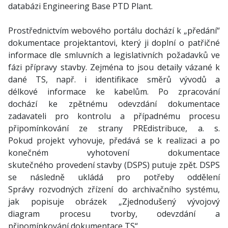
databázi Engineering Base PTD Plant.
Prostřednictvím webového portálu dochází k „předání“
dokumentace projektantovi, který ji doplní o patřičné
informace dle smluvních a legislativních požadavků ve
fázi přípravy stavby. Zejména to jsou detaily vázané k
dané TS, např. i identifikace směrů vývodů a
délkové informace ke kabelům. Po zpracování
dochází ke zpětnému odevzdání dokumentace
zadavateli pro kontrolu a případnému procesu
připomínkování ze strany PREdistribuce, a. s.
Pokud projekt vyhovuje, předává se k realizaci a po
konečném vyhotovení dokumentace
skutečného provedení stavby (DSPS) putuje zpět. DSPS
se následně ukládá pro potřeby oddělení
Správy rozvodných zřízení do archivačního systému,
jak popisuje obrázek „Zjednodušený vývojový
diagram procesu tvorby, odevzdání a
připomínkování dokumentace TS“.