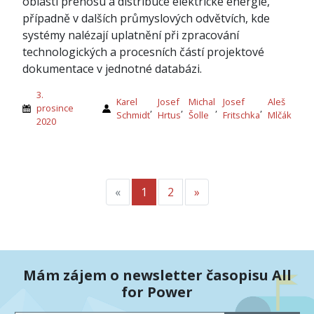
oblasti přenosu a distribuce elektrické energie,
případně v dalších průmyslových odvětvích, kde
systémy nalézají uplatnění při zpracování
technologických a procesních částí projektové
dokumentace v jednotné databázi.
3.
Karel
Josef
Michal
Josef
Aleš
prosince
,
,
,
,
Schmidt
Hrtus
Šolle
Fritschka
Mlčák
2020
«
Předchozí
1
2
»
Další
Mám zájem o newsletter časopisu All
for Power