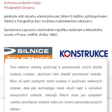
Ochrana osobních údajů
Předplatné časopisu
Jakékoliv užití obsahu včetně převzetí, šíření či dalšího zpřístupňování
článků a fotografií je bez souhlasu nakladatelství zakázáno.
Společnost zapsaná v obchodním rejstříku vedeným u Městského
soudu v Praze, oddíl B, vložka 14661.
Tyto webové stránky používají k poskytování svých služeb
soubory cookies, abychom vám zlepšili procházení stránek.
ISSN 1802-8535 © 2009 - 2026 AF POWER agency a.s. |
Nastavení
Mezi ně patří nezbytně nutné soubory k používání webových
cookies
stránek, dále pak technologie, které slouží např. k vytváření
Developed by:
Railsformers s.r.o.
anonymních statistik, nástrojů třetích stran pro vylepšení
vašeho procházení stránek nebo pro inzerci personalizovaných
reklam.