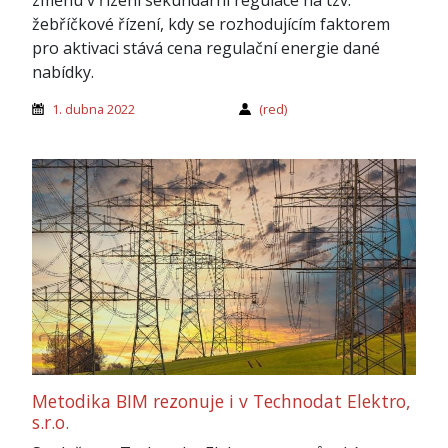
žebříčkové řízení, kdy se rozhodujícím faktorem
pro aktivaci stává cena regulační energie dané
nabídky.
1. dubna 2022
(red)
Metodika BIM rezonuje i v Technodat Elektro,
s.r.o.