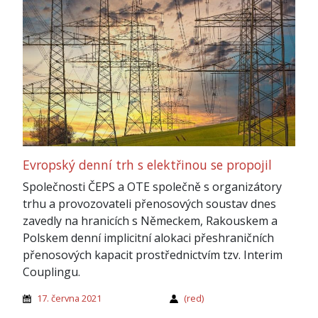
Evropský denní trh s elektřinou se propojil
Společnosti ČEPS a OTE společně s organizátory
trhu a provozovateli přenosových soustav dnes
zavedly na hranicích s Německem, Rakouskem a
Polskem denní implicitní alokaci přeshraničních
přenosových kapacit prostřednictvím tzv. Interim
Couplingu.
17. června 2021
(red)