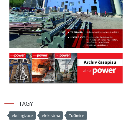
TAGY
ekologizace
elektrárna
Tušimice