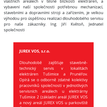
vlastních areálech v těsné blízkosti elektráren, a
vybavení naší společnosti potřebnou mechanizací,
stavebními a dopravními stroji a zařízením, je velkou
výhodou pro úspěšnou realizaci dlouhodobého servisu
pro naše zákazníky. Ing. Jiří Květoň, Jednatel
společnosti
JUREX VOS, s.r.o.
Dlouhodobě zajišťuje stavebně-
technický servis v lokalitách
elektráren Tušimice a Prunéřov.
Opírá se o odborně zdatné kolektivy
pracovníků společnosti v jednotlivých
servisních areálech u elektrárny
Tušimice 2 (základní areál JUREX VOS
a nový areál JUREX VOS u parkoviště