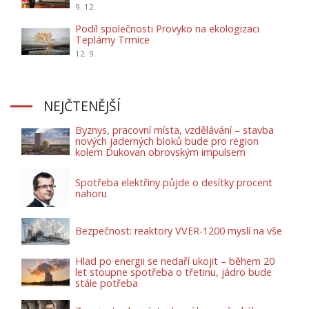
9. 12.
Podíl společnosti Provyko na ekologizaci
Teplárny Trmice
12. 9.
NEJČTENĚJŠÍ
Byznys, pracovní místa, vzdělávání – stavba
nových jaderných bloků bude pro region
kolem Dukovan obrovským impulsem
Spotřeba elektřiny půjde o desítky procent
nahoru
Bezpečnost: reaktory VVER-1200 myslí na vše
Hlad po energii se nedaří ukojit – během 20
let stoupne spotřeba o třetinu, jádro bude
stále potřeba