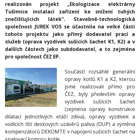
realizován projekt „Ekologizace elektrárny
Tušimice instalací zařízení ke snížení tuhých
znečišťujících látek“. Stavebně-technologická
společnost JUREX VOS se účastnila na velké části
tohoto projektu jako přímý dodavatel prací a
služeb (oprava vyzdívek sušících šachet K1, K2) a v
dalších částech jako subdodavatel, a to zejména
pro společnost ČEZ EP.
Součástí rozsáhlé generální
opravy kotlů K1 a K2, kterou
jsme realizovali přímo pro
ČEZ, byly především opravy
vyzdívek sušících šachet
(zejména opravy konstrukce
dilatací jednotlivých etáží zdiva), opravy vyzdívek a
vodících lišt deskových uzávěrů paliva (DUP) a výměna
kompenzátorů DEKOMTE v napojení sušících šachet na
spalovací komoru kotle.