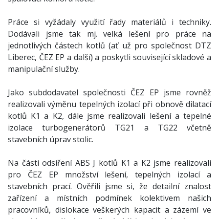
Práce si vyžádaly využití řady materiálů i techniky.
Dodávali jsme tak mj. velká lešení pro práce na
jednotlivých částech kotlů (ať už pro společnost DTZ
Liberec, ČEZ EP a další) a poskytli související skladové a
manipulační služby.
Jako subdodavatel společnosti ČEZ EP jsme rovněž
realizovali výměnu tepelných izolací při obnově dilatací
kotlů K1 a K2, dále jsme realizovali lešení a tepelné
izolace turbogenerátorů TG21 a TG22 včetně
stavebních úprav stolic.
Na části odsíření ABS J kotlů K1 a K2 jsme realizovali
pro ČEZ EP množství lešení, tepelných izolací a
stavebních prací. Ověřili jsme si, že detailní znalost
zařízení a místních podmínek kolektivem našich
pracovníků, dislokace veškerých kapacit a zázemí ve