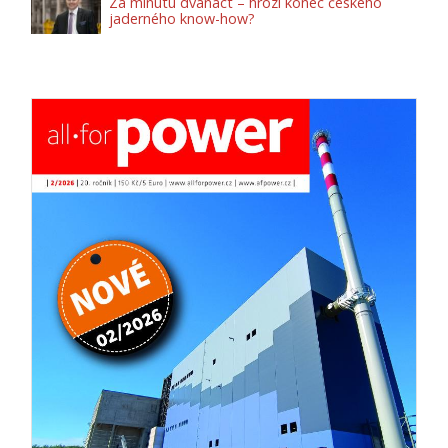
Za minutu dvanáct – hrozí konec českého
jaderného know-how?