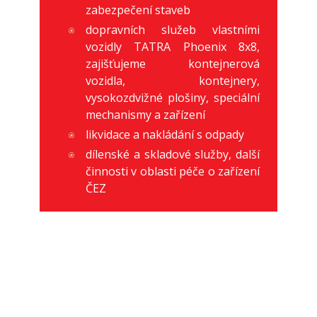
zabezpečení staveb
dopravních služeb vlastními
vozidly TATRA Phoenix 8x8,
zajišťujeme kontejnerová
vozidla, kontejnery,
vysokozdvižné plošiny, speciální
mechanismy a zařízení
likvidace a nakládání s odpady
dílenské a skladové služby, další
činnosti v oblasti péče o zařízení
ČEZ