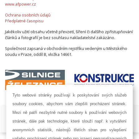
www.afpower.cz
Ochrana osobních údajů
Předplatné časopisu
Jakékoliv užití obsahu včetně převzetí, šíření či dalšího zpřístupňování
článků a fotografií je bez souhlasu nakladatelství zakázáno.
Společnost zapsaná v obchodním rejstříku vedeným u Městského
soudu v Praze, oddíl B, vložka 14661.
Tyto webové stránky používají k poskytování svých služeb
soubory cookies, abychom vám zlepšili procházení stránek.
ISSN 1802-8535 © 2009 - 2026 AF POWER agency a.s. |
Nastavení
Mezi ně patří nezbytně nutné soubory k používání webových
cookies
stránek, dále pak technologie, které slouží např. k vytváření
Developed by:
Railsformers s.r.o.
anonymních statistik, nástrojů třetích stran pro vylepšení
vašeho procházení stránek nebo pro inzerci personalizovaných