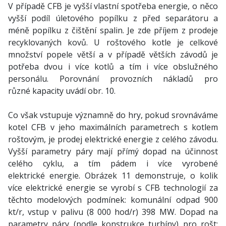
V případě CFB je vyšší vlastní spotřeba energie, o něco
vyšší podíl úletového popílku z před separátoru a
méně popílku z čištění spalin. Je zde příjem z prodeje
recyklovaných kovů. U roštového kotle je celkové
množství popele větší a v případě větších závodů je
potřeba dvou i více kotlů a tím i více obslužného
personálu. Porovnání provozních nákladů pro
různé kapacity uvádí obr. 10.
Co však vstupuje významně do hry, pokud srovnáváme
kotel CFB v jeho maximálních parametrech s kotlem
roštovým, je prodej elektrické energie z celého závodu.
Vyšší parametry páry mají přímý dopad na účinnost
celého cyklu, a tím pádem i více vyrobené
elektrické energie. Obrázek 11 demonstruje, o kolik
více elektrické energie se vyrobí s CFB technologií za
těchto modelových podmínek: komunální odpad 900
kt/r, vstup v palivu (8 000 hod/r) 398 MW. Dopad na
parametry páry (podle konstrukce turbíny) pro rošt: