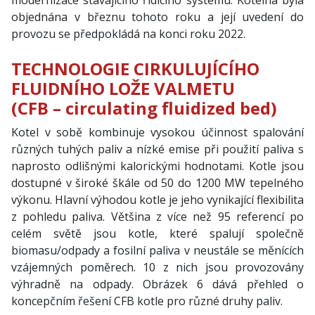
modernizace stávajícího řídícího systému. Kotelna byla
objednána v březnu tohoto roku a její uvedení do
provozu se předpokládá na konci roku 2022.
TECHNOLOGIE CIRKULUJÍCÍHO
FLUIDNÍHO LOŽE VALMETU
(CFB – circulating fluidized bed)
Kotel v sobě kombinuje vysokou účinnost spalování
různých tuhých paliv a nízké emise při použití paliva s
naprosto odlišnými kalorickými hodnotami. Kotle jsou
dostupné v široké škále od 50 do 1200 MW tepelného
výkonu. Hlavní výhodou kotle je jeho vynikající flexibilita
z pohledu paliva. Většina z více než 95 referencí po
celém světě jsou kotle, které spalují společně
biomasu/odpady a fosilní paliva v neustále se měnících
vzájemných poměrech. 10 z nich jsou provozovány
výhradně na odpady. Obrázek 6 dává přehled o
koncepčním řešení CFB kotle pro různé druhy paliv.