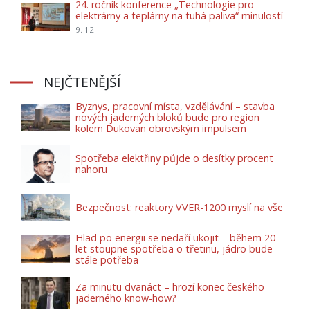
24. ročník konference „Technologie pro
elektrárny a teplárny na tuhá paliva“ minulostí
9. 12.
NEJČTENĚJŠÍ
Byznys, pracovní místa, vzdělávání – stavba
nových jaderných bloků bude pro region
kolem Dukovan obrovským impulsem
Spotřeba elektřiny půjde o desítky procent
nahoru
Bezpečnost: reaktory VVER-1200 myslí na vše
Hlad po energii se nedaří ukojit – během 20
let stoupne spotřeba o třetinu, jádro bude
stále potřeba
Za minutu dvanáct – hrozí konec českého
jaderného know-how?