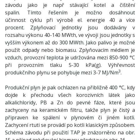
závodu jako je např stávající kotel a čištění
spalin. Tímto řešením je možno dosáhnout
účinnost cyklu při výrobě el. energie 40 a více
procent. Zplyňovací jednotky jsou dodávány v
rozsahu výkonu 40-140 MWth, ve vývoji jsou jednotky s
vyšším výkonem až do 300 MWth. Jako palivo je možné
použít odpady nebo biomasu. Zplyňovacím médiem je
vzduch, provozní teplota je udržována mezi 850-900 °C
při provozním tlaku 5-30 kPa(g). Výhřevnost
3
produkčního plynu se pohybuje mezi 3-7 MJ/Nm
.
Produkční plyn je pak ochlazen na přibližně 400 °C, kdy
dojde k přechodu všech korozivních látek jako
alkalichloridy, PB a Zn do pevné fáze, které jsou
zachyceny na keramickém filtru, takže plyn je čistý a
připraven ke spálení v plynovém či jiném kotli.
Zachycení rtuti se provádí po kotli klasickým způsobem.
Schéma závodu při použití TAP je znázorněno na obr.