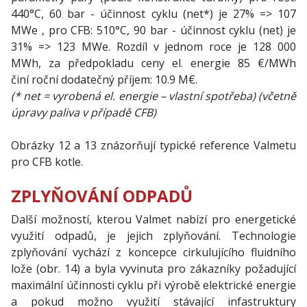
440°C, 60 bar - účinnost cyklu (net*) je 27% => 107
MWe , pro CFB: 510°C, 90 bar - účinnost cyklu (net) je
31% => 123 MWe. Rozdíl v jednom roce je 128 000
MWh, za předpokladu ceny el. energie 85 €/MWh
činí roční dodatečný příjem: 10.9 M€.
(* net = vyrobená el. energie – vlastní spotřeba)
(včetně
úpravy paliva v případě CFB)
Obrázky 12 a 13 znázorňují typické reference Valmetu
pro CFB kotle.
ZPLYŇOVÁNÍ ODPADŮ
Další možností, kterou Valmet nabízí pro energetické
využití odpadů, je jejich zplyňování. Technologie
zplyňování vychází z koncepce cirkulujícího fluidního
lože (obr. 14) a byla vyvinuta pro zákazníky požadující
maximální účinnosti cyklu při výrobě elektrické energie
a pokud možno využití stávající infastruktury