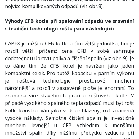
nejvíce komplikovaných odpadů (viz obr.8).
Výhody CFB kotle při spalování odpadů ve srovnání
s tradiční technologií roštu jsou následující:
CAPEX je nižší u CFB kotle a čím větší jednotka, tím je
rozdíl větší, přičemž cena CFB v sobě zahrnuje
dodatečnou úpravu paliva a čištění spalin (viz obr. 9). Je
to dáno tím, že CFB kotel je navržen jako jeden
kompaktní celek. Pro tutéž kapacitu v parním výkonu
je roštová technologie prostorově mnohem
náročnější a rozdíl v zastavěné ploše je enormní. To
znamená více stavebních prací u roštového kotle. V
případě vysokého spalného tepla odpadů musí být rošt
kotle konstruován jako vodou chlazený, což znamená
vysoké náklady. Samotné čištění spalin je investičně
mnohem levnější u CFB vzhledem k menšímu
množství spalin díky nižšímu přebytku vzduchu při