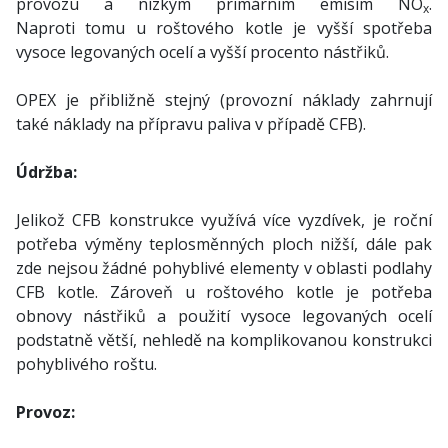
provozu a nízkým primárním emisím NO
.
x
Naproti tomu u roštového kotle je vyšší spotřeba
vysoce legovaných ocelí a vyšší procento nástřiků.
OPEX je přibližně stejný (provozní náklady zahrnují
také náklady na přípravu paliva v případě CFB).
Údržba:
Jelikož CFB konstrukce využívá více vyzdívek, je roční
potřeba výměny teplosměnných ploch nižší, dále pak
zde nejsou žádné pohyblivé elementy v oblasti podlahy
CFB kotle. Zároveň u roštového kotle je potřeba
obnovy nástřiků a použití vysoce legovaných ocelí
podstatně větší, nehledě na komplikovanou konstrukci
pohyblivého roštu.
Provoz: