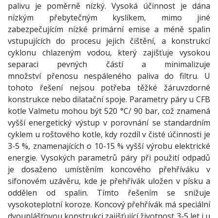
palivu je poměrně nízký. Vysoká účinnost je dána
nízkým přebytečným kyslíkem, mimo jiné
zabezpečujícím nízké primární emise a méně spalin
vstupujících do procesu jejich čištění, a konstrukcí
cyklonu chlazeným vodou, který zajišťuje vysokou
separaci pevných částí a minimalizuje
množství přenosu nespáleného paliva do filtru. U
tohoto řešení nejsou potřeba těžké žáruvzdorné
konstrukce nebo dilatační spoje. Parametry páry u CFB
kotle Valmetu mohou být 520 °C/ 90 bar, což znamená
vyšší energetický výstup v porovnání se standardním
cyklem u roštového kotle, kdy rozdíl v čisté účinnosti je
3-5 %, znamenajících o 10-15 % vyšší výrobu elektrické
energie. Vysokých parametrů páry při použití odpadů
je dosaženo umístěním koncového přehříváku v
sifonovém uzávěru, kde je přehřívák uložen v písku a
oddělen od spalin. Tímto řešením se snižuje
vysokoteplotní koroze. Koncový přehřívák má speciální
dvouplášťovou konstrukci zajišťující životnost 3-5 let i u