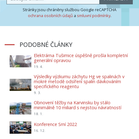
Stránky jsou chráněny službou Google reCAPTCHA
ochrana osobních údajů
a
smluvní podmínky
.
PODOBNÉ ČLÁNKY
Elektrárna Tušimice úspěšně prošla kompletní
generální opravou
19. 4.
Výsledky výzkumu záchytu Hg ve spalinách v
mokré metodě odsíření spalin dávkováním
specifického reagentu
9. 3.
Obnovení těžby na Karvinsku by stálo
minimálně 10 miliard s nejistou návratností
18. 1.
Konference Srní 2022
16. 12.