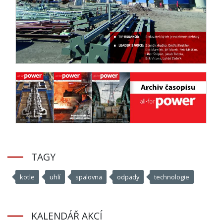
TAGY
kotle
uhlí
spalovna
odpady
technologie
KALENDÁŘ AKCÍ