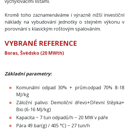
vychylovacími lištami.
Kromě toho zaznamenáváme i výrazně nižší investiční
náklady na vybudování jednotky o stejném výkonu v
porovnání s klasickým roštovým spalováním.
VYBRANÉ REFERENCE
Boras, Švédsko (20 MWth)
Základní parametry:
Komunální odpad 30% + prům.odpad 70% 8-18
MJ/kg
Záložní palivo: Demoliční dřevo+Dřevní štěpka+
Bio (6-16 MJ/kg)
Kapacita ~ 7 tun odpadů/h ~ 20 MW v páře
Pára 49 bar(g) / 405 °C) ~ 27 tun/h