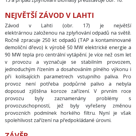
15 a případ zplyňování biomasy představuje obr. 16.
NEJVĚTŠÍ ZÁVOD V LAHTI
Závod v Lahti (obr. 17) je největší
elektrárnou založenou na zplyňování odpadů na světě.
Ročně zpracuje 250 kt odpadů (TAP a kontaminované
demoliční dřevo) k výrobě 50 MW elektrické energie a
90 MW tepla pro centrální vytápění. Je více než osm let
v provozu a vyznačuje se stabilním provozem,
jednoduchým řízením a dosahováním plného výkonu i
při kolísajících parametrech vstupního paliva. Pro
provoz není potřeba podpůrné palivo a nebyla
doposud zjištěna koroze zařízení. V prvním roce
provozu byly zaznamenány problémy s
provozuschopností, jež byly vyřešeny změnou
provozních podmínek horkého filtru. Nyní je však
spolehlivost zařízení na předpokládané úrovni.
ZÁVĚR