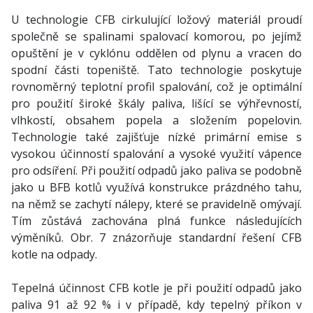
U technologie CFB cirkulující ložový materiál proudí
společně se spalinami spalovací komorou, po jejímž
opuštění je v cyklónu oddělen od plynu a vracen do
spodní části topeniště. Tato technologie poskytuje
rovnoměrný teplotní profil spalování, což je optimální
pro použití široké škály paliva, lišící se výhřevností,
vlhkostí, obsahem popela a složením popelovin.
Technologie také zajišťuje nízké primární emise s
vysokou účinností spalování a vysoké využití vápence
pro odsíření. Při použití odpadů jako paliva se podobně
jako u BFB kotlů využívá konstrukce prázdného tahu,
na němž se zachytí nálepy, které se pravidelně omývají.
Tím zůstává zachována plná funkce následujících
výměníků. Obr. 7 znázorňuje standardní řešení CFB
kotle na odpady.
Tepelná účinnost CFB kotle je při použití odpadů jako
paliva 91 až 92 % i v případě, kdy tepelný příkon v