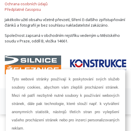
Ochrana osobních údajů
Předplatné časopisu
Jakékoliv užití obsahu včetně převzetí, šíření či dalšího zpřístupňování
článků a fotografií je bez souhlasu nakladatelství zakázáno.
Společnost zapsaná v obchodním rejstříku vedeným u Městského
soudu v Praze, oddíl B, vložka 14661.
Tyto webové stránky používají k poskytování svých služeb
soubory cookies, abychom vám zlepšili procházení stránek.
ISSN 1802-8535 © 2009 - 2026 AF POWER agency a.s. |
Nastavení
Mezi ně patří nezbytně nutné soubory k používání webových
cookies
stránek, dále pak technologie, které slouží např. k vytváření
Developed by:
Railsformers s.r.o.
anonymních statistik, nástrojů třetích stran pro vylepšení
vašeho procházení stránek nebo pro inzerci personalizovaných
reklam.