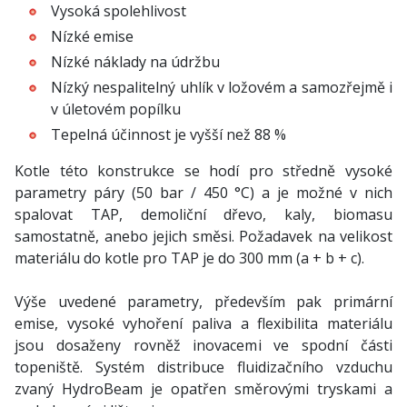
Vysoká spolehlivost
Nízké emise
Nízké náklady na údržbu
Nízký nespalitelný uhlík v ložovém a samozřejmě i
v úletovém popílku
Tepelná účinnost je vyšší než 88 %
Kotle této konstrukce se hodí pro středně vysoké
parametry páry (50 bar / 450 °C) a je možné v nich
spalovat TAP, demoliční dřevo, kaly, biomasu
samostatně, anebo jejich směsi. Požadavek na velikost
materiálu do kotle pro TAP je do 300 mm (a + b + c).
Výše uvedené parametry, především pak primární
emise, vysoké vyhoření paliva a flexibilita materiálu
jsou dosaženy rovněž inovacemi ve spodní části
topeniště. Systém distribuce fluidizačního vzduchu
zvaný HydroBeam je opatřen směrovými tryskami a