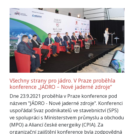
Všechny strany pro jádro. V Praze proběhla
konference „JÁDRO – Nové jaderné zdroje“
Dne 23.9.2021 proběhla v Praze konference pod
názvem "JÁDRO - Nové jaderné zdroje". Konferenci
uspořádal Svaz podnikatelů ve stavebnictví (SPS)
ve spolupráci s Ministerstvem průmyslu a obchodu
(MPO) a Aliancí české energeiky (CPIA). Za
organizační zajištění konference byla zodpovědná