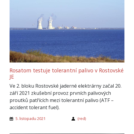
Rosatom testuje tolerantní palivo v Rostovské
JE
Ve 2. bloku Rostovské jaderné elektrárny začal 20.
září 2021 zkušební provoz prvních palivových
proutků patřících mezi tolerantní palivo (ATF –
accident tolerant fuel).
5. listopadu 2021
(red)