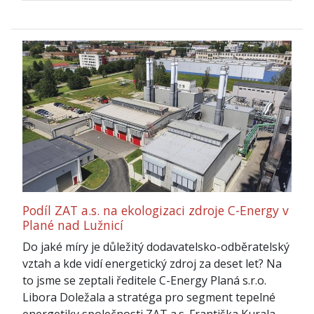
Podíl ZAT a.s. na ekologizaci zdroje C-Energy v
Plané nad Lužnicí
Do jaké míry je důležitý dodavatelsko-odběratelský
vztah a kde vidí energetický zdroj za deset let? Na
to jsme se zeptali ředitele C-Energy Planá s.r.o.
Libora Doležala a stratéga pro segment tepelné
energetiky společnosti ZAT a.s. Františka Kurala.