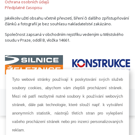
Ochrana osobních údajů
Předplatné časopisu
Jakékoliv užití obsahu včetně převzetí, šíření či dalšího zpřístupňování
článků a fotografií je bez souhlasu nakladatelství zakázáno.
Společnost zapsaná v obchodním rejstříku vedeným u Městského
soudu v Praze, oddíl B, vložka 14661.
Tyto webové stránky používají k poskytování svých služeb
soubory cookies, abychom vám zlepšili procházení stránek.
ISSN 1802-8535 © 2009 - 2026 AF POWER agency a.s. |
Nastavení
Mezi ně patří nezbytně nutné soubory k používání webových
cookies
stránek, dále pak technologie, které slouží např. k vytváření
Developed by:
Railsformers s.r.o.
anonymních statistik, nástrojů třetích stran pro vylepšení
vašeho procházení stránek nebo pro inzerci personalizovaných
reklam.