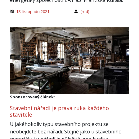
18. listopadu 2021
(red)
Sponzorovaný článek:
Stavební nářadí je pravá ruka každého
stavitele
U jakéhokoliv typu stavebního projektu se
neobejdete bez nářadí. Stejně jako u stavebního
materiálu i u nářadí je důležitá jeho kvalita.