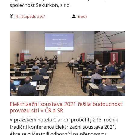
společnost Sekurkon, s.r.o.
4. listopadu 2021
(red)
Elektrizační soustava 2021 řešila budoucnost
provozu sítí v ČR a SR
V pražském hotelu Clarion proběhl již 13. ročník
tradiční konference Elektrizační soustava 2021.
Akce se zúčastnili odborníci na přenosovou