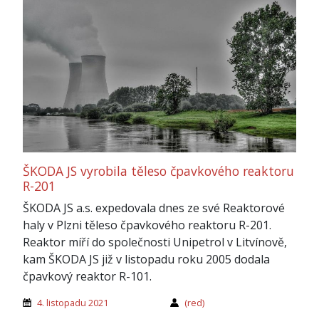
ŠKODA JS vyrobila těleso čpavkového reaktoru
R-201
ŠKODA JS a.s. expedovala dnes ze své Reaktorové
haly v Plzni těleso čpavkového reaktoru R-201.
Reaktor míří do společnosti Unipetrol v Litvínově,
kam ŠKODA JS již v listopadu roku 2005 dodala
čpavkový reaktor R-101.
4. listopadu 2021
(red)