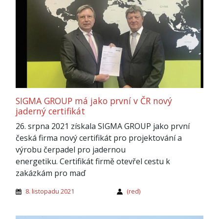
SIGMA GROUP má jako první v ČR nový
jaderný certifikát
26. srpna 2021 získala SIGMA GROUP jako první
česká firma nový certifikát pro projektování a
výrobu čerpadel pro jadernou
energetiku. Certifikát firmě otevřel cestu k
zakázkám pro maď
8. listopadu 2021
(red)