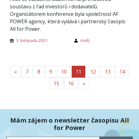
soustavu z řad investorů i dodavatelů.
Organizátorem konference byla společnost AF
POWER agency, která vydává i partnerský časopis
All for Power.
3. listopadu 2021
(red)
«
Předchozí
7
8
9
10
11
12
13
14
15
16
»
Další
Mám zájem o newsletter časopisu All
for Power