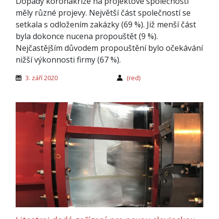
Dopady koronakrize na projektové společnosti
měly různé projevy. Největší část společností se
setkala s odložením zakázky (69 %). Již menší část
byla dokonce nucena propouštět (9 %).
Nejčastějším důvodem propouštění bylo očekávání
nižší výkonnosti firmy (67 %).
3. září 2020
(red)