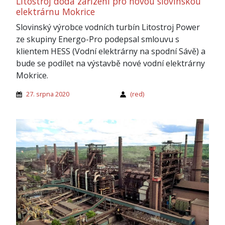
Litostroj dodá zařízení pro novou slovinskou
elektrárnu Mokrice
Slovinský výrobce vodních turbín Litostroj Power
ze skupiny Energo-Pro podepsal smlouvu s
klientem HESS (Vodní elektrárny na spodní Sávě) a
bude se podílet na výstavbě nové vodní elektrárny
Mokrice.
27. srpna 2020
(red)