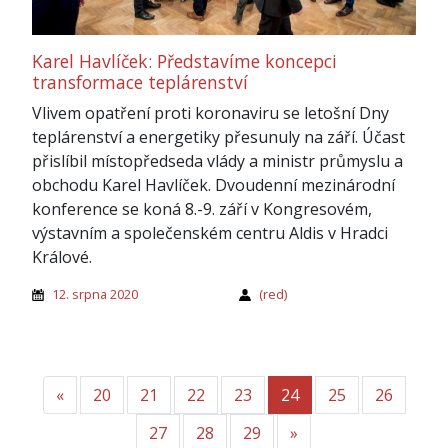
Karel Havlíček: Představíme koncepci
transformace teplárenství
Vlivem opatření proti koronaviru se letošní Dny
teplárenství a energetiky přesunuly na září. Účast
přislíbil místopředseda vlády a ministr průmyslu a
obchodu Karel Havlíček. Dvoudenní mezinárodní
konference se koná 8.-9. září v Kongresovém,
výstavním a společenském centru Aldis v Hradci
Králové.
12. srpna 2020
(red)
«
Předchozí
20
21
22
23
24
25
26
27
28
29
»
Další