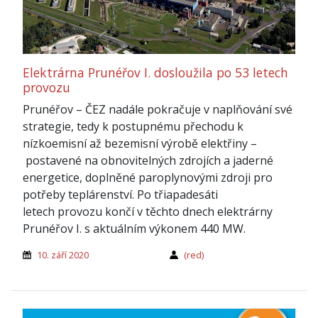
Elektrárna Prunéřov I. dosloužila po 53 letech
provozu
Prunéřov – ČEZ nadále pokračuje v naplňování své
strategie, tedy k postupnému přechodu k
nízkoemisní až bezemisní výrobě elektřiny –
postavené na obnovitelných zdrojích a jaderné
energetice, doplněné paroplynovými zdroji pro
potřeby teplárenství. Po třiapadesáti
letech provozu končí v těchto dnech elektrárny
Prunéřov I. s aktuálním výkonem 440 MW.
10. září 2020
(red)