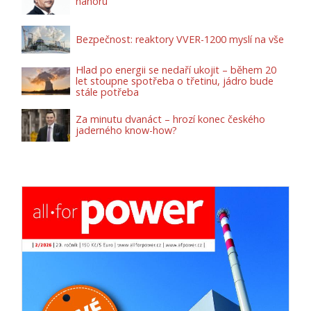
nahoru
Bezpečnost: reaktory VVER-1200 myslí na vše
Hlad po energii se nedaří ukojit – během 20
let stoupne spotřeba o třetinu, jádro bude
stále potřeba
Za minutu dvanáct – hrozí konec českého
jaderného know-how?