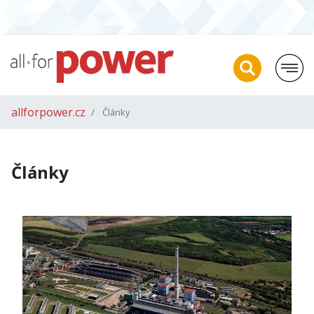
allforpower.cz
Články
Články