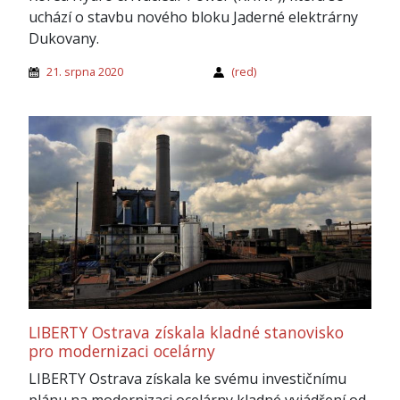
uchází o stavbu nového bloku Jaderné elektrárny
Dukovany.
21. srpna 2020
(red)
LIBERTY Ostrava získala kladné stanovisko
pro modernizaci ocelárny
LIBERTY Ostrava získala ke svému investičnímu