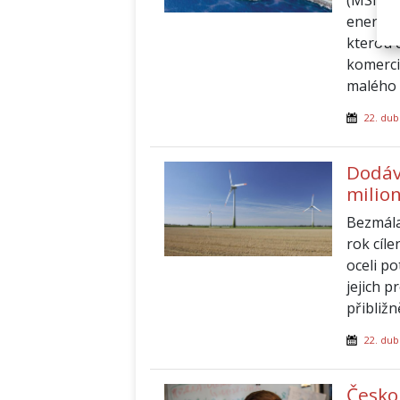
energii
kterou 
komerci
malého 
22. dub
Dodávk
milio
Bezmála
rok cíl
oceli p
jejich p
přibližn
22. dub
Česko