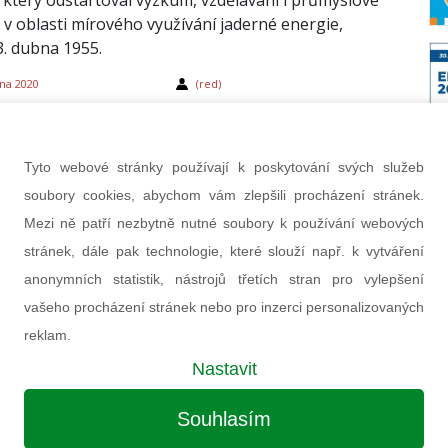
 který odstartoval výzkum, vzdělávání i průmyslové
i v oblasti mírového využívání jaderné energie,
3. dubna 1955.
na 2020
(red)
Tyto webové stránky používají k poskytování svých služeb
soubory cookies, abychom vám zlepšili procházení stránek.
Mezi ně patří nezbytně nutné soubory k používání webových
stránek, dále pak technologie, které slouží např. k vytváření
anonymních statistik, nástrojů třetích stran pro vylepšení
vašeho procházení stránek nebo pro inzerci personalizovaných
reklam.
 a Saúdská Arábie pokračují ve
Nastavit
práci na reaktoru SMART
Souhlasím
ejské Ministerstvo vědy a informačních technologií
a saúdské středisko pro jadernou a obnovitelnou