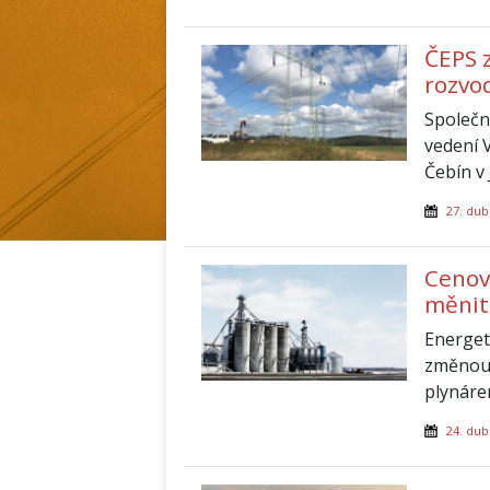
ČEPS 
rozvo
Společn
vedení 
Čebín v
27. dub
Cenov
měnit
Energet
změnou 
plynáren
24. dub