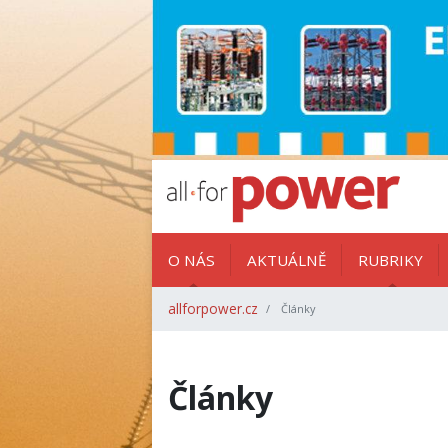
O NÁS
AKTUÁLNĚ
RUBRIKY
allforpower.cz
Články
Články