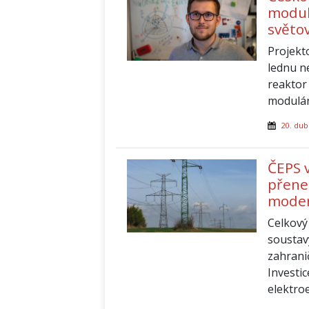
modul
světo
Projekt
lednu n
reaktor
modulár
20. dub
ČEPS 
přene
moder
Celkový
soustav
zahrani
Investi
elektroe