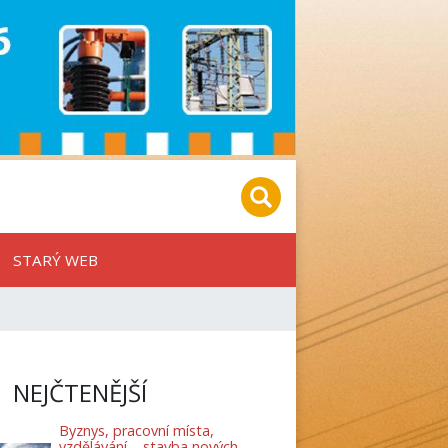
STARÝ WEB
NEJČTENĚJŠÍ
Byznys, pracovní místa,
vzdělávání – stavba nových