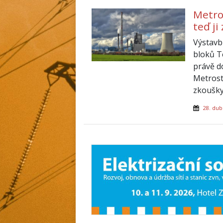
Metro
teď ji 
Výstavb
bloků T
právě d
Metrost
zkoušky
28. dub