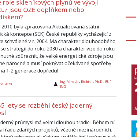
e role skleníkových plynů ve vývoji
tu? Jsou OZE doplňkem nebo
diskem?
 2010 byla zpracována Aktualizovaná státní
ická koncepce (SEK) České republiky vycházející z
e schválené v r. 2004. Má charakter dlouhodobého
 se strategií do roku 2030 a charakter vize do roku
 nutné zdůraznit, že velké energetické zdroje jsou
čně náročné a musí pokrývat očekávané spotřeby
 na 1-2 generace dopředu!
Ing. Miroslav Richter, Ph.D., EUR
na 2020
ING
5 lety se rozběhl český jaderný
sl
aderný průmysl má velmi dlouhou tradici. Během ní
val řadu zdařilých projektů, včetně mezinárodních.