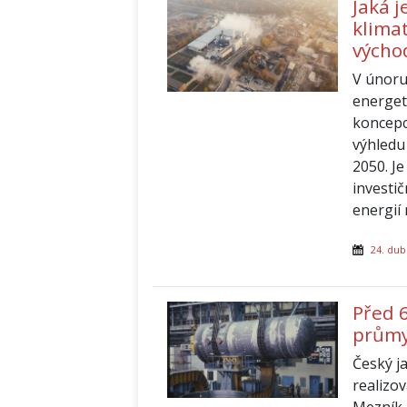
Jaká j
klima
výcho
V únoru
energet
koncepc
výhledu
2050. Je
investi
energií
24. dub
Před 6
průmy
Český j
realizo