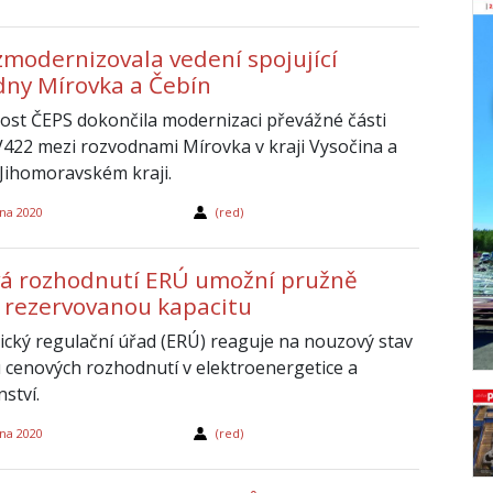
zmodernizovala vedení spojující
dny Mírovka a Čebín
ost ČEPS dokončila modernizaci převážné části
V422 mezi rozvodnami Mírovka v kraji Vysočina a
 Jihomoravském kraji.
na 2020
(red)
á rozhodnutí ERÚ umožní pružně
 rezervovanou kapacitu
ický regulační úřad (ERÚ) reaguje na nouzový stav
cenových rozhodnutí v elektroenergetice a
ství.
na 2020
(red)