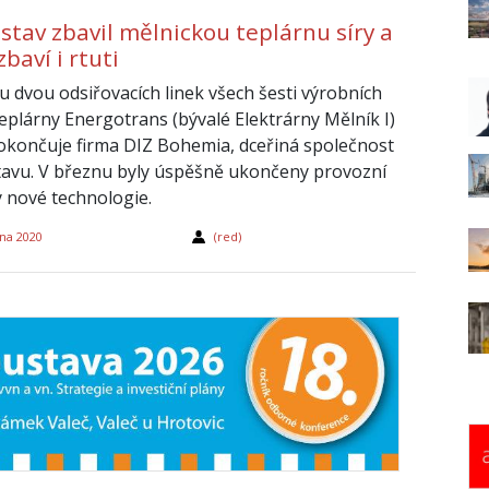
stav zbavil mělnickou teplárnu síry a
zbaví i rtuti
u dvou odsiřovacích linek všech šesti výrobních
eplárny Energotrans (bývalé Elektrárny Mělník I)
okončuje firma DIZ Bohemia, dceřiná společnost
avu. V březnu byly úspěšně ukončeny provozní
 nové technologie.
na 2020
(red)