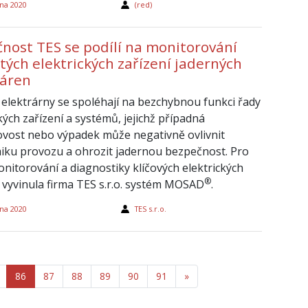
na 2020
(red)
čnost TES se podílí na monitorování
tých elektrických zařízení jaderných
ráren
 elektrárny se spoléhají na bezchybnou funkci řady
kých zařízení a systémů, jejichž případná
vost nebo výpadek může negativně ovlivnit
ku provozu a ohrozit jadernou bezpečnost. Pro
onitorování a diagnostiky klíčových elektrických
®
í vyvinula firma TES s.r.o. systém MOSAD
.
na 2020
TES s.r.o.
86
87
88
89
90
91
»
Další