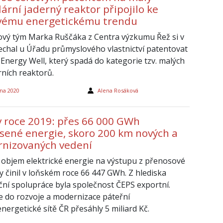
ární jaderný reaktor připojilo ke
vému energetickému trendu
ový tým Marka Ruščáka z Centra výzkumu Řež si v
echal u Úřadu průmyslového vlastnictví patentovat
 Energy Well, který spadá do kategorie tzv. malých
ních reaktorů.
na 2020
Alena Rosáková
v roce 2019: přes 66 000 GWh
sené energie, skoro 200 km nových a
nizovaných vedení
 objem elektrické energie na výstupu z přenosové
y činil v loňském roce 66 447 GWh. Z hlediska
ční spolupráce byla společnost ČEPS exportní.
ce do rozvoje a modernizace páteřní
nergetické sítě ČR přesáhly 5 miliard Kč.