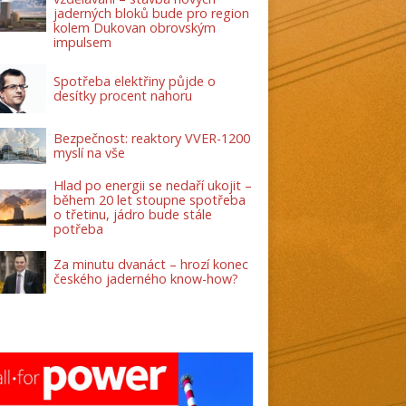
jaderných bloků bude pro region
kolem Dukovan obrovským
impulsem
Spotřeba elektřiny půjde o
desítky procent nahoru
Bezpečnost: reaktory VVER-1200
myslí na vše
Hlad po energii se nedaří ukojit –
během 20 let stoupne spotřeba
o třetinu, jádro bude stále
potřeba
Za minutu dvanáct – hrozí konec
českého jaderného know-how?