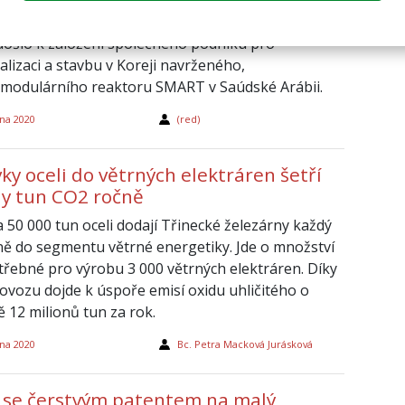
 krále Abdalláha (KA-CARE) podepsaly smlouvu,
došlo k založení společného podniku pro
alizaci a stavbu v Koreji navrženého,
modulárního reaktoru SMART v Saúdské Arábii.
na 2020
(red)
y oceli do větrných elektráren šetří
ny tun CO2 ročně
 50 000 tun oceli dodají Třinecké železárny každý
eně do segmentu větrné energetiky. Jde o množství
otřebné pro výrobu 3 000 větrných elektráren. Díky
rovozu dojde k úspoře emisí oxidu uhličitého o
ě 12 milionů tun za rok.
na 2020
Bc. Petra Macková Jurásková
 se čerstvým patentem na malý