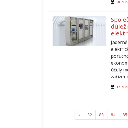
20. dub
Spole
důleži
elekt
Jaderné
elektric
porucho
ekonomi
účely m
zařízen
17. dub
«
Předchozí
82
83
84
85