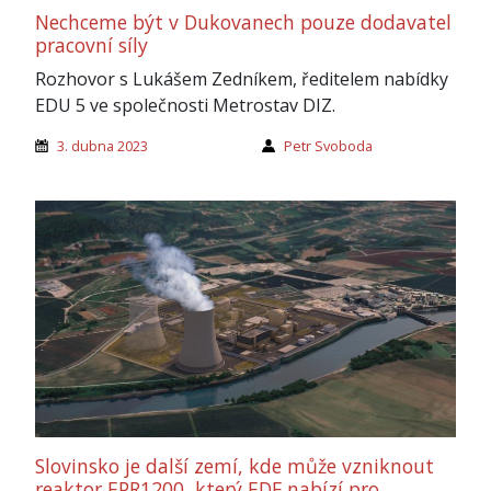
Nechceme být v Dukovanech pouze dodavatel
pracovní síly
Rozhovor s Lukášem Zedníkem, ředitelem nabídky
EDU 5 ve společnosti Metrostav DIZ.
3. dubna 2023
Petr Svoboda
Slovinsko je další zemí, kde může vzniknout
reaktor EPR1200, který EDF nabízí pro