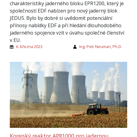
charakteristiky jaderného bloku EPR1200, který je
společností EDF nabízen pro nový jaderný blok
JEDU5. Bylo by dobré si uvědomit potenciální
přínosy nabídky EDF a při hledání dlouhodobého
jaderného spojence vzít v úvahu společné členství
v EU.
6. března 2023
Ing. Petr Neuman, Ph.D.
Korejský reaktor APR1000 pro jadernou