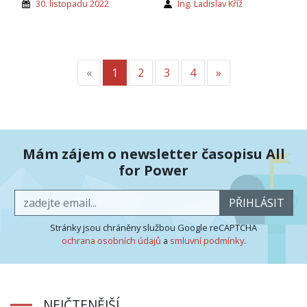
30. listopadu 2022
Ing. Ladislav Kříž
«
Předchozí
1
2
3
4
»
Další
Mám zájem o newsletter časopisu All
for Power
PŘIHLÁSIT
Stránky jsou chráněny službou Google reCAPTCHA
ochrana osobních údajů
a
smluvní podmínky
.
NEJČTENĚJŠÍ