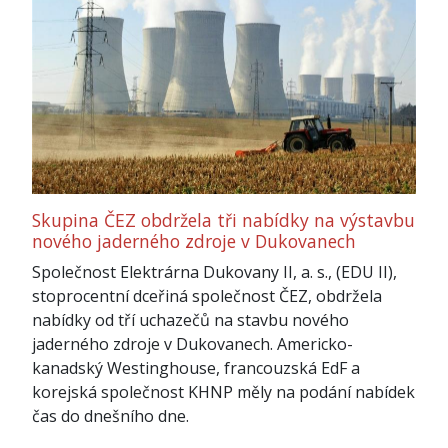
Skupina ČEZ obdržela tři nabídky na výstavbu
nového jaderného zdroje v Dukovanech
Společnost Elektrárna Dukovany II, a. s., (EDU II),
stoprocentní dceřiná společnost ČEZ, obdržela
nabídky od tří uchazečů na stavbu nového
jaderného zdroje v Dukovanech. Americko-
kanadský Westinghouse, francouzská EdF a
korejská společnost KHNP měly na podání nabídek
čas do dnešního dne.