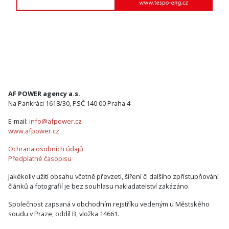
AF POWER agency a.s.
Na Pankráci 1618/30, PSČ 140 00 Praha 4
E-mail:
info@afpower.cz
www.afpower.cz
Ochrana osobních údajů
Předplatné časopisu
Jakékoliv užití obsahu včetně převzetí, šíření či dalšího zpřístupňování
článků a fotografií je bez souhlasu nakladatelství zakázáno.
Společnost zapsaná v obchodním rejstříku vedeným u Městského
soudu v Praze, oddíl B, vložka 14661.