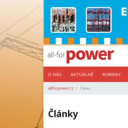
O NÁS
AKTUÁLNĚ
RUBRIKY
allforpower.cz
Články
Články