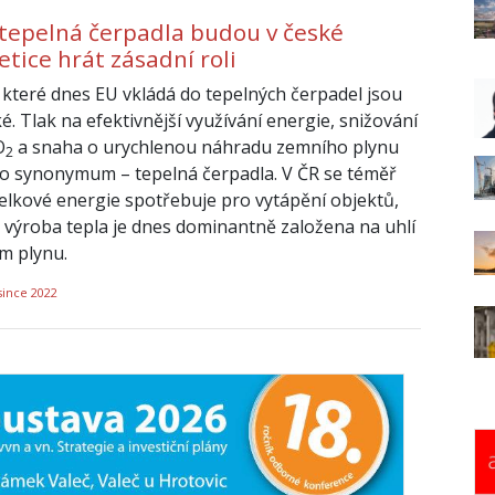
 tepelná čerpadla budou v české
tice hrát zásadní roli
 které dnes EU vkládá do tepelných čerpadel jsou
. Tlak na efektivnější využívání energie, snižování
O
a snaha o urychlenou náhradu zemního plynu
2
o synonymum – tepelná čerpadla. V ČR se téměř
celkové energie spotřebuje pro vytápění objektů,
 výroba tepla je dnes dominantně založena na uhlí
m plynu.
since 2022