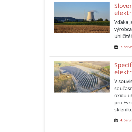
Slove
elektr
Vďaka j
výrobca
uhličité
7. červ
Specif
elekt
V souvis
současn
oxidu u
pro Evr
skleník
4. červ