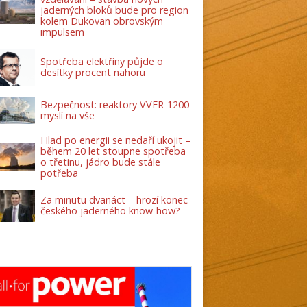
jaderných bloků bude pro region
kolem Dukovan obrovským
impulsem
Spotřeba elektřiny půjde o
desítky procent nahoru
Bezpečnost: reaktory VVER-1200
myslí na vše
Hlad po energii se nedaří ukojit –
během 20 let stoupne spotřeba
o třetinu, jádro bude stále
potřeba
Za minutu dvanáct – hrozí konec
českého jaderného know-how?