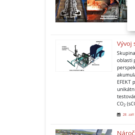
Vývoj
Skupina 
oblasti
perspek
akumula
EFEKT 
unikátn
testová
CO
(sC
2
28. září
Nároč