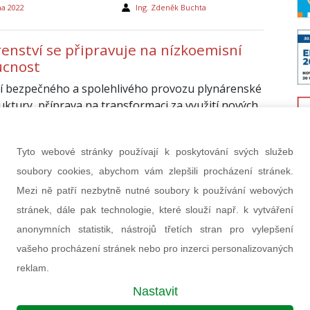
na 2022
Ing. Zdeněk Buchta
renství se připravuje na nízkoemisní
cnost
ní bezpečného a spolehlivého provozu plynárenské
ruktury, příprava na transformaci za využití nových
 ohledem na celoevropské „zelené“ plány,
kace sektoru teplárenství kvůli odklonu od
Tyto webové stránky používají k poskytování svých služeb
ní uhlím nebo aktivní pomoc české vládě při
 s Evropskou komisí. To jsou zásadní teze, jež
soubory cookies, abychom vám zlepšili procházení stránek.
ly z 27. Podzimní plynárenské konference...
Mezi ně patří nezbytně nutné soubory k používání webových
stránek, dále pak technologie, které slouží např. k vytváření
a 2021
(red)
anonymních statistik, nástrojů třetích stran pro vylepšení
vašeho procházení stránek nebo pro inzerci personalizovaných
reklam.
Nastavit