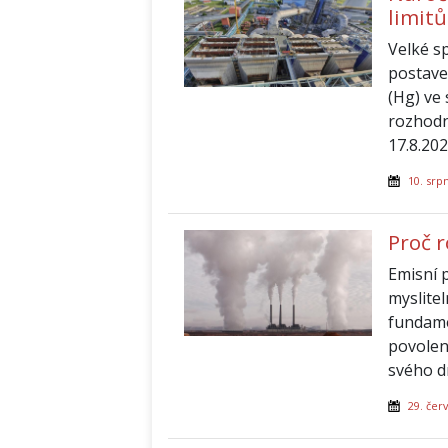
limitů
Velké s
postave
(Hg) ve
rozhodn
17.8.202
10. srp
Proč 
Emisní 
myslitel
fundame
povolen
svého d
29. čer