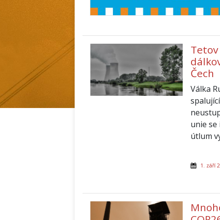
Tetov
dálko
Čech
Válka R
spalujíc
neustup
unie se 
útlum vy
1. září 
Mnoho
COP26