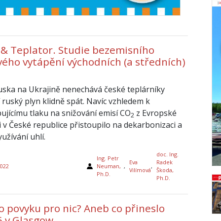
 & Teplator. Studie bezemisního
vého vytápění východních (a středních)
uska na Ukrajině nenechává české teplárníky
í ruský plyn klidně spát. Navíc vzhledem k
ujícímu tlaku na snižování emisí CO
z Evropské
2
i v České republice přistoupilo na dekarbonizaci a
užívání uhlí.
doc. Ing.
Ing. Petr
Eva
Radek
2022
Neuman,
,
,
Vilímová
Škoda,
Ph.D.
Ph.D.
 povyku pro nic? Aneb co přineslo
 v Glasgow