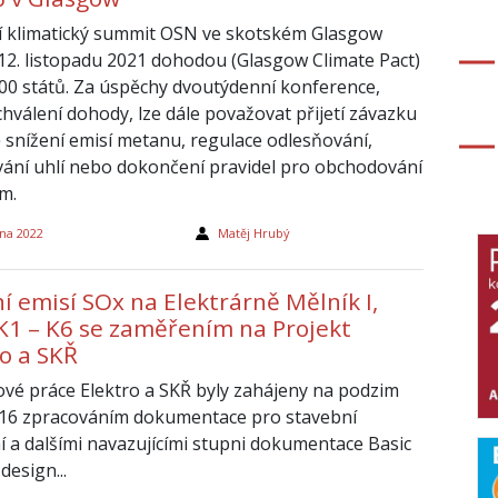
í klimatický summit OSN ve skotském Glasgow
 12. listopadu 2021 dohodou (Glasgow Climate Pact)
00 států. Za úspěchy dvoutýdenní konference,
chválení dohody, lze dále považovat přijetí závazku
 snížení emisí metanu, regulace odlesňování,
vání uhlí nebo dokončení pravidel pro obchodování
em.
na 2022
Matěj Hrubý
í emisí SOx na Elektrárně Mělník I,
 K1 – K6 se zaměřením na Projekt
ro a SKŘ
ové práce Elektro a SKŘ byly zahájeny na podzim
16 zpracováním dokumentace pro stavební
í a dalšími navazujícími stupni dokumentace Basic
 design...