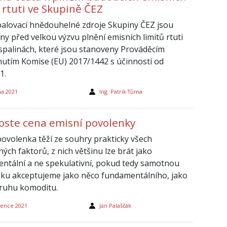
 rtuti ve Skupině ČEZ
palovací hnědouhelné zdroje Skupiny ČEZ jsou
ny před velkou výzvu plnění emisních limitů rtuti
 spalinách, které jsou stanoveny Prováděcím
utím Komise (EU) 2017/1442 s účinností od
1.
na 2021
Ing. Patrik Tůma
roste cena emisní povolenky
povolenka těží ze souhry prakticky všech
ných faktorů, z nich většinu lze brát jako
ntální a ne spekulativní, pokud tedy samotnou
ku akceptujeme jako něco fundamentálního, jako
ruhu komoditu.
vence 2021
Jan Palaščák