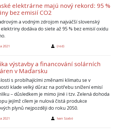
nské elektrárne majú nový rekord: 95 %
iny bez emisií CO2
adrovým a vodným zdrojom najväčší slovenský
 elektriny dodáva do siete až 95 % bez emisií oxidu
ho.
na 2021
(red)
ika výstavby a financování solárních
ráren v Maďarsku
losti s probíhajícími změnami klimatu se v
osti klade velký důraz na potřebu snížení emisí
hlíku – důsledkem je mimo jiné i tzv. Zelená dohoda
opu jejímž cílem je nulová čistá produkce
ových plynů nejpozději do roku 2050.
na 2021
Ivan Szabó