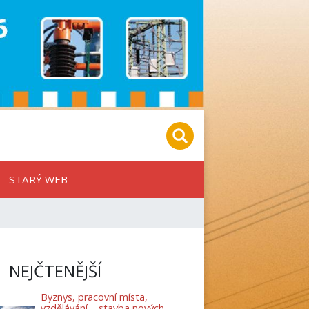
STARÝ WEB
NEJČTENĚJŠÍ
Byznys, pracovní místa,
vzdělávání – stavba nových