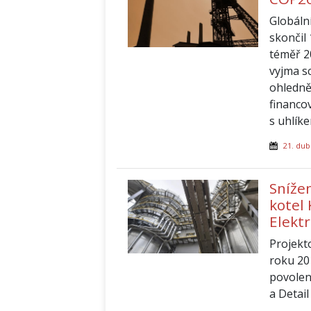
Globáln
skončil
téměř 2
vyjma s
ohledně
financo
s uhlík
21. dub
Snížen
kotel
Elekt
Projekt
roku 20
povolen
a Detail