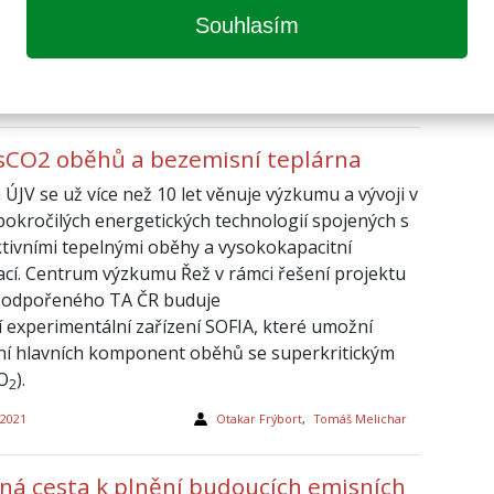
Souhlasím
 sCO2 oběhů a bezemisní teplárna
ÚJV se už více než 10 let věnuje výzkumu a vývoji v
 pokročilých energetických technologií spojených s
tivními tepelnými oběhy a vysokokapacitní
cí. Centrum výzkumu Řež v rámci řešení projektu
podpořeného TA ČR buduje
í experimentální zařízení SOFIA, které umožní
ní hlavních komponent oběhů se superkritickým
O
).
2
 2021
Otakar Frýbort
,
Tomáš Melichar
ná cesta k plnění budoucích emisních