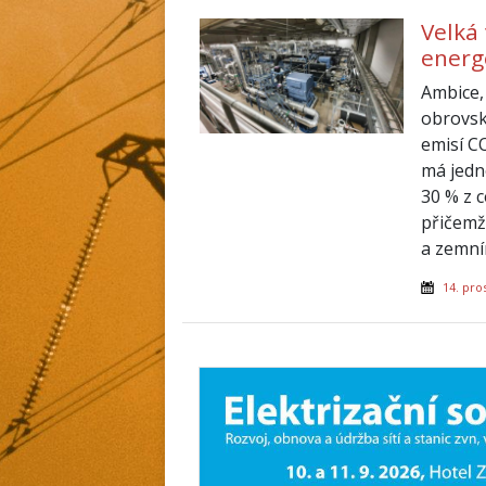
Velká
energe
Ambice,
obrovské
emisí C
má jedn
30 % z 
přičemž
a zemní
14. pro