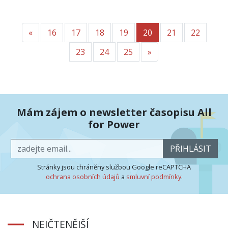
«
Předchozí
16
17
18
19
20
21
22
23
24
25
»
Další
Mám zájem o newsletter časopisu All
for Power
PŘIHLÁSIT
Stránky jsou chráněny službou Google reCAPTCHA
ochrana osobních údajů
a
smluvní podmínky
.
NEJČTENĚJŠÍ