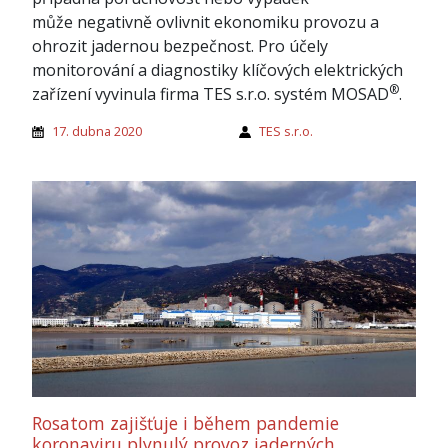
může negativně ovlivnit ekonomiku provozu a
ohrozit jadernou bezpečnost. Pro účely
monitorování a diagnostiky klíčových elektrických
®
zařízení vyvinula firma TES s.r.o. systém MOSAD
.
17. dubna 2020
TES s.r.o.
Rosatom zajišťuje i během pandemie
koronaviru plynulý provoz jaderných