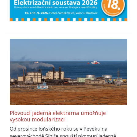
Plovoucí jaderná elektrárna umožňuje
vysokou modularizaci
Od prosince loňského roku se v Peveku na
severovýchodě Sibiře spouští plovoucí jaderná