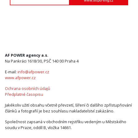
AF POWER agency a.s.
Na Pankráci 1618/30, PSČ 140 00 Praha 4
E-mail:
info@afpower.cz
www.afpower.cz
Ochrana osobních údajů
Předplatné časopisu
Jakékoliv užití obsahu včetně převzetí, šíření či dalšího zpřístupňování
článků a fotografií je bez souhlasu nakladatelství zakázáno.
Společnost zapsaná v obchodním rejstříku vedeným u Městského
soudu v Praze, oddíl B, vložka 14661.