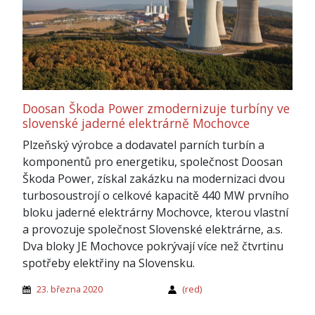
Doosan Škoda Power zmodernizuje turbíny ve
slovenské jaderné elektrárně Mochovce
Plzeňský výrobce a dodavatel parních turbín a
komponentů pro energetiku, společnost Doosan
Škoda Power, získal zakázku na modernizaci dvou
turbosoustrojí o celkové kapacitě 440 MW prvního
bloku jaderné elektrárny Mochovce, kterou vlastní
a provozuje společnost Slovenské elektrárne, a.s.
Dva bloky JE Mochovce pokrývají více než čtvrtinu
spotřeby elektřiny na Slovensku.
23. března 2020
(red)