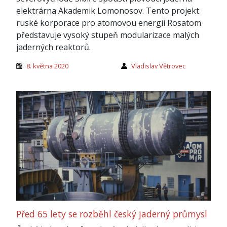
elektrárna Akademik Lomonosov. Tento projekt
ruské korporace pro atomovou energii Rosatom
představuje vysoký stupeň modularizace malých
jaderných reaktorů.
8. května 2020
Vladislav Větrovec
Před 65 lety se rozběhl český jaderný průmysl