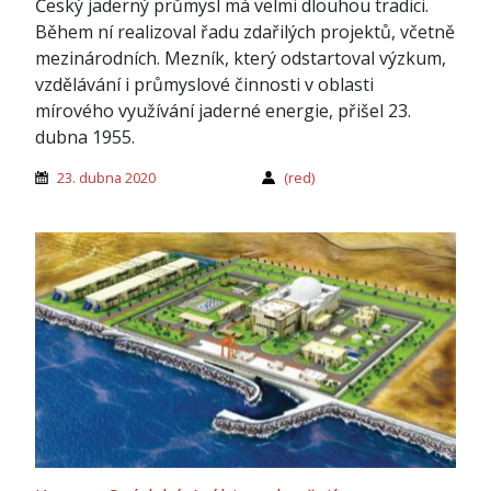
Český jaderný průmysl má velmi dlouhou tradici.
Během ní realizoval řadu zdařilých projektů, včetně
mezinárodních. Mezník, který odstartoval výzkum,
vzdělávání i průmyslové činnosti v oblasti
mírového využívání jaderné energie, přišel 23.
dubna 1955.
23. dubna 2020
(red)