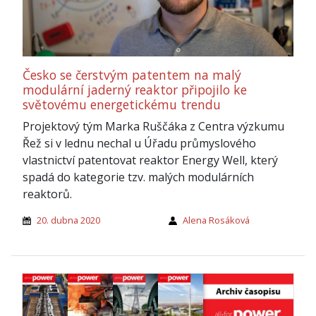
Česko se čerstvým patentem na malý
modulární jaderný reaktor připojilo ke
světovému energetickému trendu
Projektový tým Marka Ruščáka z Centra výzkumu
Řež si v lednu nechal u Úřadu průmyslového
vlastnictví patentovat reaktor Energy Well, který
spadá do kategorie tzv. malých modulárních
reaktorů.
20. dubna 2020
Alena Rosáková