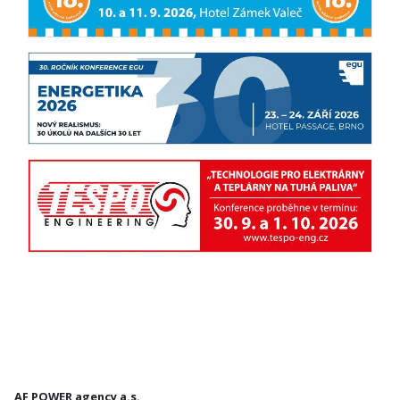
AF POWER agency a.s.