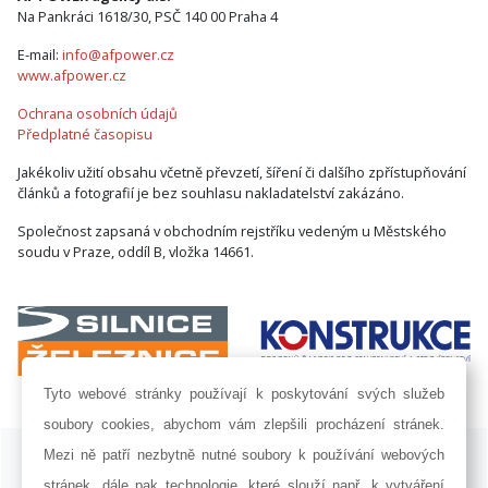
Na Pankráci 1618/30, PSČ 140 00 Praha 4
E-mail:
info@afpower.cz
www.afpower.cz
Ochrana osobních údajů
Předplatné časopisu
Jakékoliv užití obsahu včetně převzetí, šíření či dalšího zpřístupňování
článků a fotografií je bez souhlasu nakladatelství zakázáno.
Společnost zapsaná v obchodním rejstříku vedeným u Městského
soudu v Praze, oddíl B, vložka 14661.
Tyto webové stránky používají k poskytování svých služeb
soubory cookies, abychom vám zlepšili procházení stránek.
ISSN 1802-8535 © 2009 - 2026 AF POWER agency a.s. |
Nastavení
Mezi ně patří nezbytně nutné soubory k používání webových
cookies
stránek, dále pak technologie, které slouží např. k vytváření