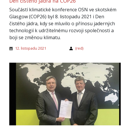
Den čistého jádra na COP26
Součástí klimatické konference OSN ve skotském
Glasgow (COP26) byl 8. listopadu 2021 i Den
čistého jádra, kdy se mluvilo o přínosu jaderných
technologií k udržitelnému rozvoji společnosti a
boji se změnou klimatu.
12. listopadu 2021
(red)