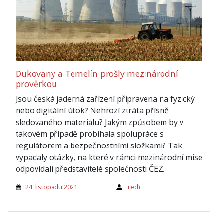
Dukovany a Temelín prošly mezinárodní
prověrkou
Jsou česká jaderná zařízení připravena na fyzický
nebo digitální útok? Nehrozí ztráta přísně
sledovaného materiálu? Jakým způsobem by v
takovém případě probíhala spolupráce s
regulátorem a bezpečnostními složkami? Tak
vypadaly otázky, na které v rámci mezinárodní mise
odpovídali představitelé společnosti ČEZ.
24. listopadu 2021
(red)