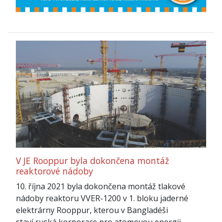
V JE Rooppur byla dokončena montáž
reaktorové nádoby
10. října 2021 byla dokončena montáž tlakové
nádoby reaktoru VVER-1200 v 1. bloku jaderné
elektrárny Rooppur, kterou v Bangladéši
staví ruská korporace pro atomovou energii