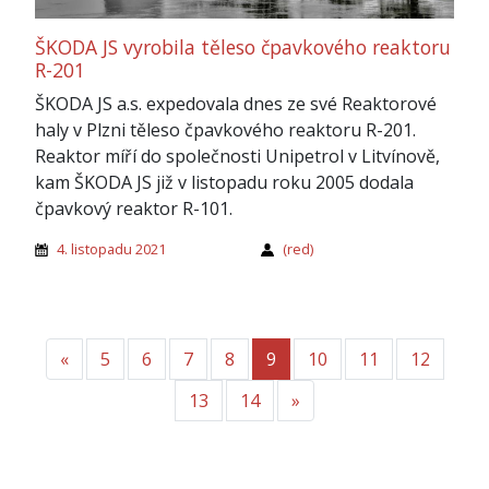
ŠKODA JS vyrobila těleso čpavkového reaktoru
R-201
ŠKODA JS a.s. expedovala dnes ze své Reaktorové
haly v Plzni těleso čpavkového reaktoru R-201.
Reaktor míří do společnosti Unipetrol v Litvínově,
kam ŠKODA JS již v listopadu roku 2005 dodala
čpavkový reaktor R-101.
4. listopadu 2021
(red)
«
Předchozí
5
6
7
8
9
10
11
12
13
14
»
Další