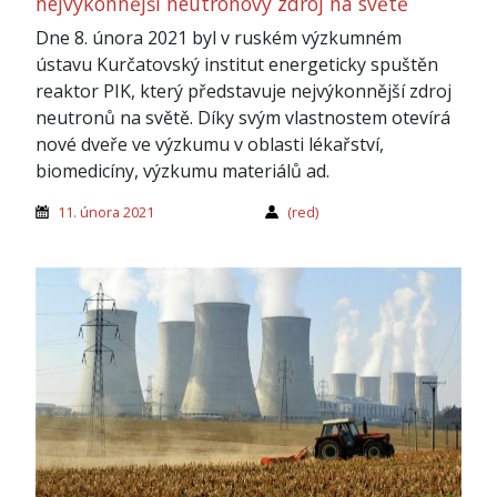
nejvýkonnější neutronový zdroj na světě
Dne 8. února 2021 byl v ruském výzkumném
ústavu Kurčatovský institut energeticky spuštěn
reaktor PIK, který představuje nejvýkonnější zdroj
neutronů na světě. Díky svým vlastnostem otevírá
nové dveře ve výzkumu v oblasti lékařství,
biomedicíny, výzkumu materiálů ad.
11. února 2021
(red)