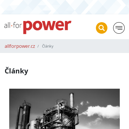
allforpower.cz
Články
Články