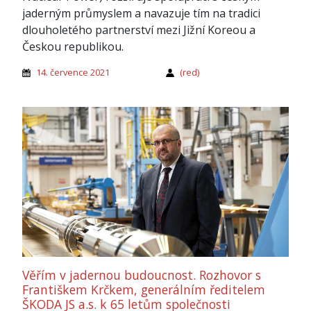
jaderným průmyslem a navazuje tím na tradici
dlouholetého partnerství mezi Jižní Koreou a
Českou republikou.
14. července 2021
(red)
Věřím v jadernou budoucnost. Rozhovor s
Františkem Krčkem, generálním ředitelem
ŠKODA JS a.s. k 65 letům společnosti