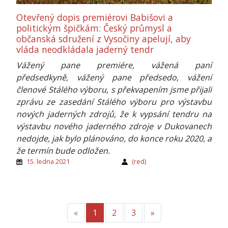
Otevřený dopis premiérovi Babišovi a
politickým špičkám: Český průmysl a
občanská sdružení z Vysočiny apelují, aby
vláda neodkládala jaderný tendr
Vážený pane premiére, vážená paní
předsedkyně, vážený pane předsedo, vážení
členové Stálého výboru, s překvapením jsme přijali
zprávu ze zasedání Stálého výboru pro výstavbu
nových jaderných zdrojů, že k vypsání tendru na
výstavbu nového jaderného zdroje v Dukovanech
nedojde, jak bylo plánováno, do konce roku 2020, a
že termín bude odložen.
15. ledna 2021
(red)
«
Předchozí
1
2
3
»
Další