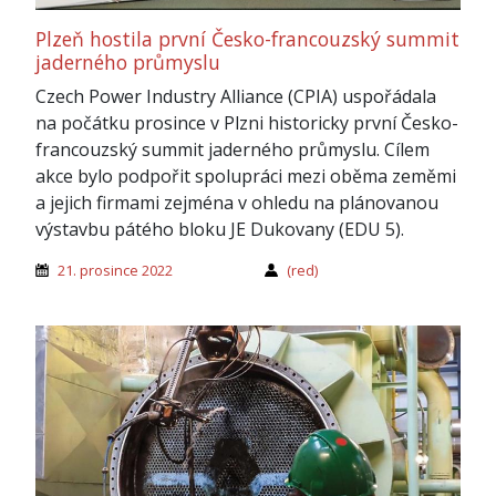
Plzeň hostila první Česko-francouzský summit
jaderného průmyslu
Czech Power Industry Alliance (CPIA) uspořádala
na počátku prosince v Plzni historicky první Česko-
francouzský summit jaderného průmyslu. Cílem
akce bylo podpořit spolupráci mezi oběma zeměmi
a jejich firmami zejména v ohledu na plánovanou
výstavbu pátého bloku JE Dukovany (EDU 5).
21. prosince 2022
(red)