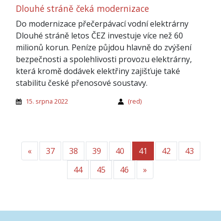
Dlouhé stráně čeká modernizace
Do modernizace přečerpávací vodní elektrárny
Dlouhé stráně letos ČEZ investuje více než 60
milionů korun. Peníze půjdou hlavně do zvýšení
bezpečnosti a spolehlivosti provozu elektrárny,
která kromě dodávek elektřiny zajišťuje také
stabilitu české přenosové soustavy.
15. srpna 2022
(red)
«
Předchozí
37
38
39
40
41
42
43
44
45
46
»
Další