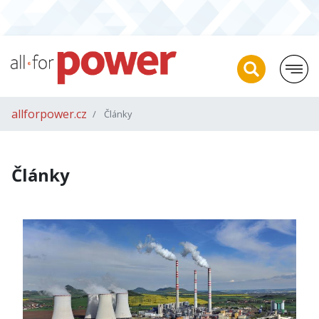
allforpower.cz
Články
Články