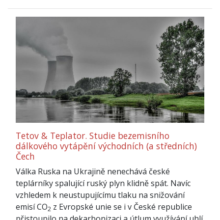
Tetov & Teplator. Studie bezemisního
dálkového vytápění východních (a středních)
Čech
Válka Ruska na Ukrajině nenechává české
teplárníky spalující ruský plyn klidně spát. Navíc
vzhledem k neustupujícímu tlaku na snižování
emisí CO
z Evropské unie se i v České republice
2
přistoupilo na dekarbonizaci a útlum využívání uhlí.