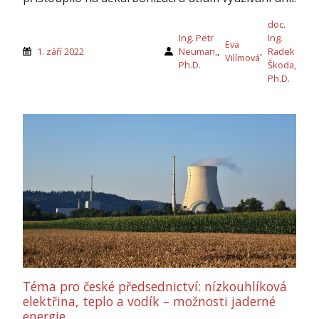
doc.
Ing. Petr
Ing.
Eva
1. září 2022
Neuman,
,
,
Radek
Vilímová
Ph.D.
Škoda,
Ph.D.
Téma pro české předsednictví: nízkouhlíková
elektřina, teplo a vodík – možnosti jaderné
energie