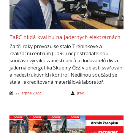
TaRC hlídá kvalitu na jaderných elektrárnách
Za tři roky provozu se stalo Tréninkové a
realizační centrum (TaRC) nepostradatelnou
součástí výcviku zaměstnanců a dodavatelů divize
jaderná energetika Skupiny ČEZ v oblasti svařování
a nedestruktivních kontrol. Nedílnou součástí se
stala i akreditovaná materiálová laboratoř.
22. srpna 2022
(red)