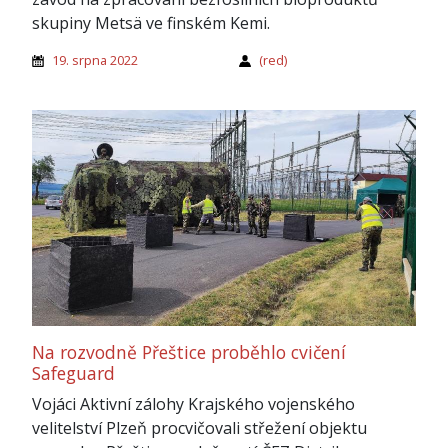
skupiny Metsä ve finském Kemi.
19. srpna 2022
(red)
Na rozvodně Přeštice proběhlo cvičení
Safeguard
Vojáci Aktivní zálohy Krajského vojenského
velitelství Plzeň procvičovali střežení objektu