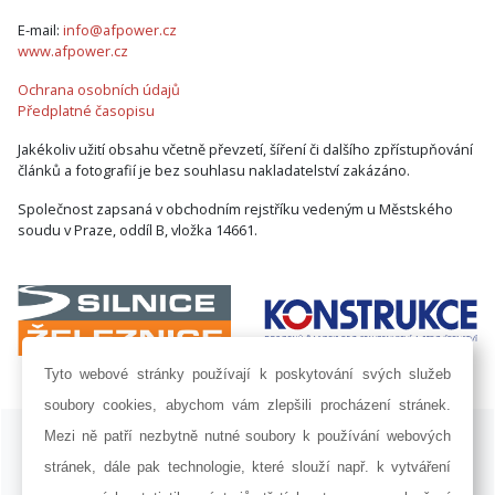
E-mail:
info@afpower.cz
www.afpower.cz
Ochrana osobních údajů
Předplatné časopisu
Jakékoliv užití obsahu včetně převzetí, šíření či dalšího zpřístupňování
článků a fotografií je bez souhlasu nakladatelství zakázáno.
Společnost zapsaná v obchodním rejstříku vedeným u Městského
soudu v Praze, oddíl B, vložka 14661.
Tyto webové stránky používají k poskytování svých služeb
soubory cookies, abychom vám zlepšili procházení stránek.
ISSN 1802-8535 © 2009 - 2026 AF POWER agency a.s. |
Nastavení
Mezi ně patří nezbytně nutné soubory k používání webových
cookies
stránek, dále pak technologie, které slouží např. k vytváření
Developed by:
Railsformers s.r.o.