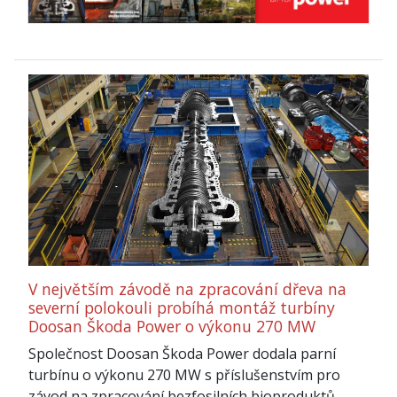
V největším závodě na zpracování dřeva na
severní polokouli probíhá montáž turbíny
Doosan Škoda Power o výkonu 270 MW
Společnost Doosan Škoda Power dodala parní
turbínu o výkonu 270 MW s příslušenstvím pro
závod na zpracování bezfosilních bioproduktů